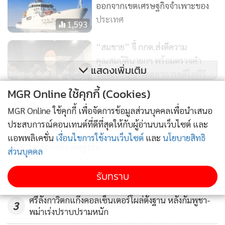
ออกจากเขตเศรษฐกิจจำเพาะของ
ประเทศ
1,593
“สมชาย” จี้ กกต.ส่งตีความ
คุณสมบัตินายกฯ พร้อมตรวจคำ
แสดงเพิ่มเติม
วินิจฉัยอนุญาโตตุลาการคดีไอทีวี
390
ฟ้อง สปน.
MGR Online ใช้คุกกี้ (Cookies)
ข่าวในหมวดล่าสุด
ทางการไทยย้ำหารือพม่าเป็นสิ่ง
MGR Online ใช้คุกกี้ เพื่อจัดการข้อมูลส่วนบุคคลเพื่อนำเสนอ
จำเป็น แม้ชาติอาเซียนหลักเมินเข้า
ประสบการณ์คอนเทนต์ที่ดีที่สุดให้กับผู้อ่านบนเว็บไซต์ และ
UN เตือนการค้ามนุษย์เข้าสู่ศูนย์หลอกลวงออนไลน์ใน
ร่วม
แอพพลิเคชั่น
เงื่อนไขการใช้งานเว็บไซต์
และ
นโยบายสิทธิ
1
752
เอเชียกำลังเพิ่มสูงขึ้น
ส่วนบุคคล
2
รับทราบ
ศรีลังกาวิตกแก๊งคอลเซ็นเตอร์โผล่ตั้งฐาน หลังกัมพูชา-
3
พม่าเร่งปราบปรามหนัก