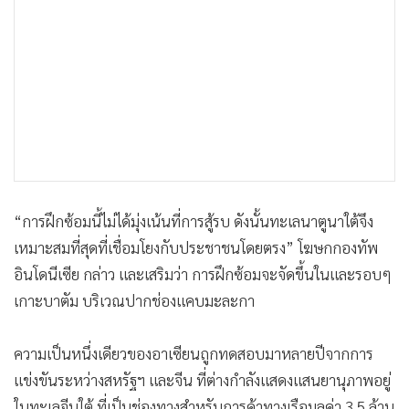
“การฝึกซ้อมนี้ไม่ได้มุ่งเน้นที่การสู้รบ ดังนั้นทะเลนาตูนาใต้จึง
เหมาะสมที่สุดที่เชื่อมโยงกับประชาชนโดยตรง” โฆษกกองทัพ
อินโดนีเซีย กล่าว และเสริมว่า การฝึกซ้อมจะจัดขึ้นในและรอบๆ
เกาะบาตัม บริเวณปากช่องแคบมะละกา
ความเป็นหนึ่งเดียวของอาเซียนถูกทดสอบมาหลายปีจากการ
แข่งขันระหว่างสหรัฐฯ และจีน ที่ต่างกำลังแสดงแสนยานุภาพอยู่
ในทะเลจีนใต้ ที่เป็นช่องทางสำหรับการค้าทางเรือมูลค่า 3.5 ล้าน