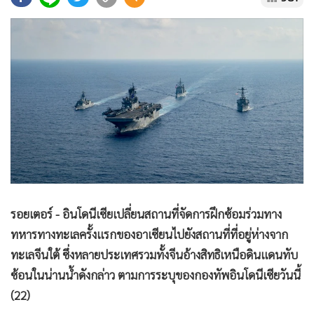
•
Good health & Well-being
•
Green Innovation & SD
•
Management & HR
•
MGR Live
•
Infographic
•
การเมือง
•
ท่องเที่ยว
•
กีฬา
•
ต่างประเทศ
•
Special Scoop
รอยเตอร์ - อินโดนีเซียเปลี่ยนสถานที่จัดการฝึกซ้อมร่วมทาง
•
เศรษฐกิจ-ธุรกิจ
ทหารทางทะเลครั้งแรกของอาเซียนไปยังสถานที่ที่อยู่ห่างจาก
•
จีน
ทะเลจีนใต้ ซึ่งหลายประเทศรวมทั้งจีนอ้างสิทธิเหนือดินแดนทับ
•
ชุมชน-คุณภาพชีวิต
ซ้อนในน่านน้ำดังกล่าว ตามการระบุของกองทัพอินโดนีเซียวันนี้
•
อาชญากรรม
(22)
•
Motoring