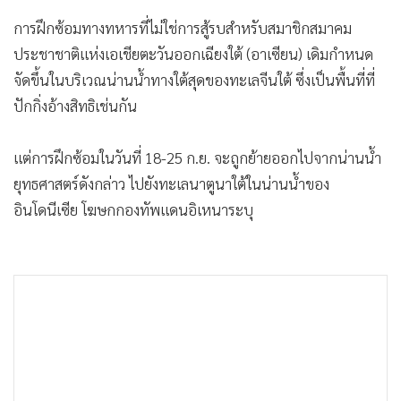
•
เกม
การฝึกซ้อมทางทหารที่ไม่ใช่การสู้รบสำหรับสมาชิกสมาคม
•
วิทยาศาสตร์
ประชาชาติแห่งเอเชียตะวันออกเฉียงใต้ (อาเซียน) เดิมกำหนด
•
SMEs
จัดขึ้นในบริเวณน่านน้ำทางใต้สุดของทะเลจีนใต้ ซึ่งเป็นพื้นที่ที่
•
หุ้น
ปักกิ่งอ้างสิทธิเช่นกัน
•
อินโดจีน
•
กองทุนรวม
แต่การฝึกซ้อมในวันที่ 18-25 ก.ย. จะถูกย้ายออกไปจากน่านน้ำ
•
Celeb Online
ยุทธศาสตร์ดังกล่าว ไปยังทะเลนาตูนาใต้ในน่านน้ำของ
อินโดนีเซีย โฆษกกองทัพแดนอิเหนาระบุ
•
Factcheck
•
ญี่ปุ่น
•
News1
•
Gotomanager