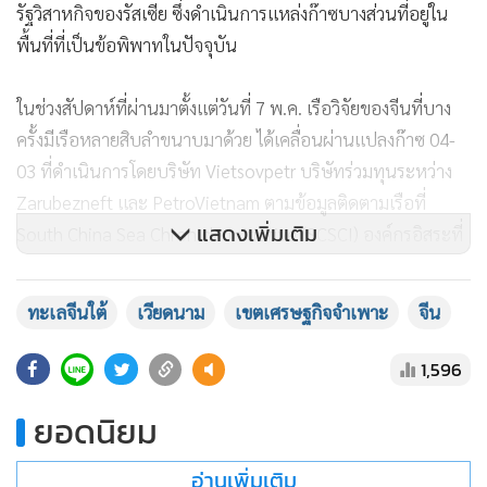
รัฐวิสาหกิจของรัสเซีย ซึ่งดำเนินการแหล่งก๊าซบางส่วนที่อยู่ใน
พื้นที่ที่เป็นข้อพิพาทในปัจจุบัน
ในช่วงสัปดาห์ที่ผ่านมาตั้งแต่วันที่ 7 พ.ค. เรือวิจัยของจีนที่บาง
ครั้งมีเรือหลายสิบลำขนาบมาด้วย ได้เคลื่อนผ่านแปลงก๊าซ 04-
03 ที่ดำเนินการโดยบริษัท Vietsovpetr บริษัทร่วมทุนระหว่าง
Zarubezneft และ PetroVietnam ตามข้อมูลติดตามเรือที่
แสดงเพิ่มเติม
South China Sea Chronicle Initiative (SCSCI) องค์กรอิสระที่
ไม่แสวงผลกำไร ได้แบ่งปันกับรอยเตอร์
ทะเลจีนใต้
เวียดนาม
เขตเศรษฐกิจจำเพาะ
จีน
นอกจากนี้ ยังเคลื่อนผ่านแปลง 132 และ 131 ที่เวียดนามให้สิทธิ
กับบริษัท Vietgazprom ที่เป็นบริษัทร่วมทุนระหว่าง Gazprom
1,596
และ PetroVietnam
ยอดนิยม
ทั้ง 3 บริษัท และสถานทูตรัสเซียในกรุงฮานอยไม่ได้ตอบคำร้อง
อ่านเพิ่มเติม
ขอความคิดเห็นจากรอยเตอร์