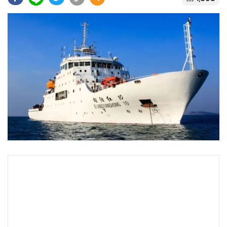
•
Good health & Well-being
•
Green Innovation & SD
•
Management & HR
•
MGR Live
•
Infographic
•
การเมือง
•
ท่องเที่ยว
•
กีฬา
•
ต่างประเทศ
•
Special Scoop
•
เศรษฐกิจ-ธุรกิจ
•
จีน
•
ชุมชน-คุณภาพชีวิต
•
อาชญากรรม
•
Motoring