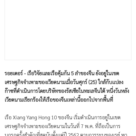
•
เกม
•
วิทยาศาสตร์
•
SMEs
•
หุ้น
•
อินโดจีน
•
กองทุนรวม
•
Celeb Online
•
Factcheck
รอยเตอร์ - เรือวิจัยและเรือคุ้มกัน 5 ลำของจีน ยังอยู่ในเขต
•
ญี่ปุ่น
เศรษฐกิจจำเพาะของเวียดนามเมื่อวันศุกร์ (25) ใกล้กับแปลง
•
News1
ก๊าซที่ดำเนินการโดยบริษัทของรัสเซียในทะเลจีนใต้ หนึ่งวันหลัง
•
Gotomanager
เวียดนามเรียกร้องให้เรือของจีนเหล่านี้ออกไปจากพื้นที่
เรือ Xiang Yang Hong 10 ของจีน เริ่มดำเนินการอยู่ในเขต
เศรษฐกิจจำเพาะของเวียดนามในวันที่ 7 พ.ค. ที่ถือเป็นการ
บุกรุกครั้งสำคัญที่สุดนับตั้งแต่ปี 2562 ตามการระบุของเรย์ พา