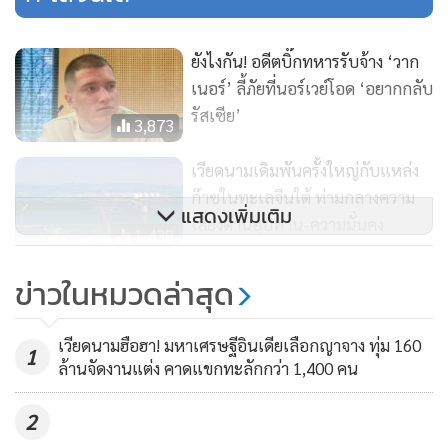
เมื่อวันพฤหัสฯ ที่เวียดนามออกคำแถลงที่หาได้ยากเรียกร้องให้
ยังไงกัน! อดีตบิ๊กทหารรับจ้าง ‘วาก
เรือของจีนออกจากพื้นที่ เรือเหล่านั้นอยู่ในแปลง 129 ที่ดำเนิน
เนอร์’ ลี้ภัยที่นอร์เวย์โอด ‘อยากกลับ
การโดยบริษัท Vietgazprom ตามการระบุของพาวเวลล์ ซึ่ง
รัสเซีย’
3,873
คำแถลงนี้มีขึ้นหลังการเยือนกรุงฮานอยของ ดมิทรี เมดเวเดฟ
อดีตประธานาธิบดีรัสเซียและรองประธานสภาความมั่นคงรัสเซีย
เวียดนามเดิมพันครั้งใหญ่กับแหล่ง
ในวันจันทร์
ก๊าซในทะเลจีนใต้ ท่ามกลางความ
แสดงเพิ่มเติม
เสี่ยงด้านอุปทาน-ความมั่นคง
1,438
และเมื่อวันศุกร์ เรือประมงของเวียดนาม 2 ลำ ได้ติดตามเรือจีน
ในระยะห่าง 200-300 เมตร พาวเวลล์กล่าว พร้อมกับระบุว่า เรือ
เมินหมายจับศาลโลก! พรรค
ข่าวในหมวดล่าสุด
จีนได้เคลื่อนไปยังพื้นที่ที่อยู่ใกล้กับแปลงที่ดำเนินการโดยบริษัท
รบ.แอฟริกาใต้สมาชิกกลุ่ม BRICS
ยันพร้อมต้อนรับปูตินทุกเมื่อ
ของรัสเซีย
1,022
เวียดนามฮือฮา! มหาเศรษฐีอินเดียเลือกญาจาง ทุ่ม 160
1
ล้านจัดงานแต่ง คาดแขกทะลักกว่า 1,400 คน
ตามกฎระเบียบสากล เรือได้รับอนุญาตให้แล่นข้ามเขตเศรษฐกิจ
2
จำเพาะของประเทศอื่น แต่การดำเนินการของจีนถูกเวียดนาม