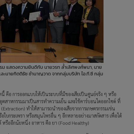
กรรม แสดงความยินดีกับ นายวรท ล้ำเลิศพงศ์พนา, นาย
ะนายกิตติธัช ชำนาญวาด จากกลุ่มบริษัท ไอ.ที.ซี กลุ่ม
ลนี้ คือ การออกแบบให้เป็นระบบที่มีของเสียเป็นศูนย์จริง ๆ หรือ
งอุตสาหกรรมมาเป็นสารทำความเย็น และใช้คาร์บอนไดออกไซด์ ที่
 (Extraction) ทำให้สามารถนำของเสียจากการเกษตรกรรมเช่น
หรือใบกระเพรา หรือสมุนไพรอื่น ๆ อีกหลายอย่างมาสกัดสาร เพื่อได้
้ หรืออีกนัยหนึ่ง อาหาร คือ ยา (Food Healthy)