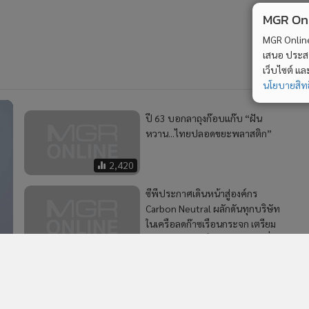
MGR Onli
MGR Online 
เสนอ ประสบก
เว็บไซต์ แ
นโยบายสิทธ
ปี 63 บอกลาถุงก๊อบแก๊บ “ฝัน
หวาน...ไทยปลอดขยะพลาสติก”
2,420
ซีพีประกาศเดินหน้าสู่องค์กร
Carbon Neutral ผลักดันทุกบริษัท
ในเครือลดก๊าซเรือนกระจก เตรียม
Kickoff ปลูกไม้ยืนต้นพร้อมกันทั่ว
1,299
ประเทศ
94
ซีพี เดินหน้าเป็นองค์กร Carbon
Neutral รณรงค์ให้บริษัทในเครือ