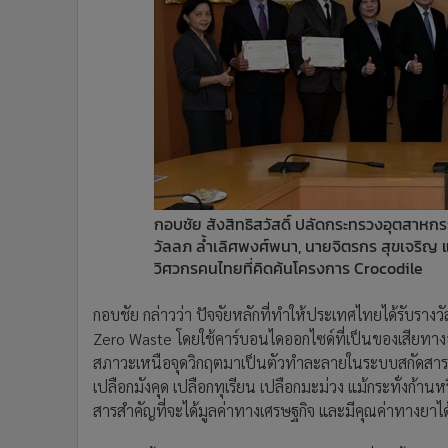
กอบชัย สังสิทธิสวัสดิ์ ปลัดกระทรวงอุตสาห
วัลลภ ล้ำเลิศพงศ์พนา, นายจิตรกร สุขเจริญ แล
วิศวกรคนไทยที่คิดค้นโครงการ Crocodile
กอบชัย กล่าวว่า ปัจจัยหลักที่ทำให้ประเทศไทยได้รับรางวั
Zero Waste โดยใช้คาร์บอนไดออกไซด์ที่เป็นของเสียทา
สภาวะเหนือจุดวิกฤตมาเป็นตัวทำละลายในระบบสกัดสาร
เปลือกมังคุด เปลือกทุเรียน เปลือกมะม่วง แม้กระทั่งก้าน
สารสำคัญที่จะได้มูลค่าทางเศรษฐกิจ และมีคุณค่าทางยาได