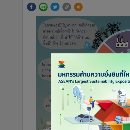
•
Management & HR
•
MGR Live
•
Infographic
•
การเมือง
•
ท่องเที่ยว
•
กีฬา
•
ต่างประเทศ
•
Special Scoop
•
เศรษฐกิจ-ธุรกิจ
•
จีน
•
ชุมชน-คุณภาพชีวิต
•
อาชญากรรม
•
Motoring
•
เกม
•
วิทยาศาสตร์
•
SMEs
•
หุ้น