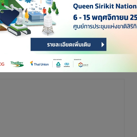
่า ขณะนี้ UN Environment ร่วมกับ องค์กร ASHRAE ประเทศ
onment 2019 Lower GWP Refrigeration and Air-Conditioning
นของทีมวิศวกรไทย โดยเป็น 1 ใน 5 โครงการ ที่ได้รับรางวัลอัน
นอย่างยิ่งกระทรวงอุตสาหกรรมขอแสดงความยินดีกับกลุ่มวิศวกร
โลก โดยมี นายวรท ล้ำเลิศพงศ์พนา, นายวัลลภ ล้ำเลิศพงศ์พนา,
ริษัท ไอ.ที.ซี