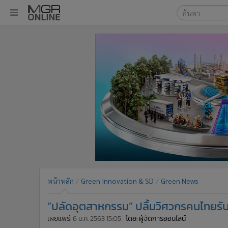
เลือกเครื่องมือท
•
หน้าหลัก
ค้นหา
•
ทันเหตุการณ์
Google
•
ภาคใต้
•
ภูมิภาค
MGR Onl
•
Online Section
ค้นหาขั
•
บันเทิง
•
ผู้จัดการรายวัน
•
คอลัมนิสต์
•
ละคร
•
CbizReview
•
Cyber BIZ
หน้าหลัก
Green Innovation & SD
Green News
•
ผู้จัดกวน
“ปลัดอุตสาหกรรม” ปลื้มวิศวกรคนไทยรั
•
Good health & Well-being
•
Green Innovation & SD
เผยแพร่:
6 ม.ค. 2563 15:05
โดย: ผู้จัดการออนไลน์