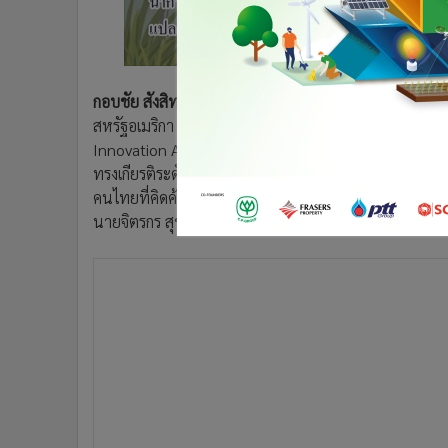
•
อินโดจีน
•
กองทุนรวม
•
Celeb Online
•
Factcheck
กอบชัย สังสิทธิสวัสดิ์
ปลัดกระทรวงอุตสาหกรรม เปิดเผยว
•
ญี่ปุ่น
สหรัฐอเมริกา ได้ประกาศผลรางวัล “ASHRAE- UN Envir
Innovation Award” ให้ โครงการ Crocodile ซึ่งเป็นผลงา
•
News1
ทรงเกียรติระดับโลก ถือเป็นความภาคภูมิใจของคนไทยเป็
•
Gotomanager
คนไทยที่คิดค้นโครงการ Crocodile จนได้รับรางวัลระดับ
นายจิตรกร สุขเจริญ และนายกิตติธัช ชำนาญวาด จากกลุ่มบ