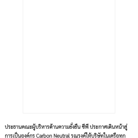
•
เกม
•
วิทยาศาสตร์
•
SMEs
•
หุ้น
•
อินโดจีน
•
กองทุนรวม
•
Celeb Online
•
Factcheck
•
ญี่ปุ่น
•
News1
•
Gotomanager
ประธานคณะผู้บริหารด้านความยั่งยืน ซีพี ประกาศเดินหน้าสู่
การเป็นองค์กร Carbon Neutral รณรงค์ให้บริษัทในเครือทุก