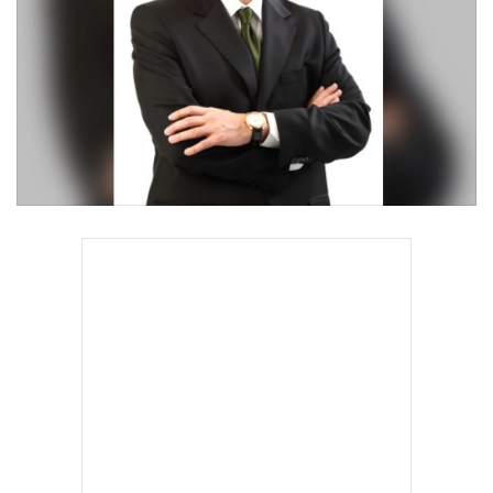
•
Good health & Well-being
•
Green Innovation & SD
•
Management & HR
•
MGR Live
•
Infographic
•
การเมือง
•
ท่องเที่ยว
•
กีฬา
•
ต่างประเทศ
•
Special Scoop
•
เศรษฐกิจ-ธุรกิจ
•
จีน
•
ชุมชน-คุณภาพชีวิต
•
อาชญากรรม
•
Motoring