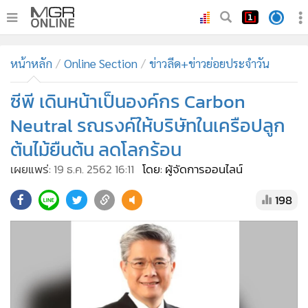
•
หน้าหลัก
หน้าหลัก
Online Section
ข่าวลีด+ข่าวย่อยประจำวัน
•
ทันเหตุการณ์
•
ซีพี เดินหน้าเป็นองค์กร Carbon
ภาคใต้
•
ภูมิภาค
Neutral รณรงค์ให้บริษัทในเครือปลูก
•
Online Section
ต้นไม้ยืนต้น ลดโลกร้อน
•
บันเทิง
เผยแพร่:
19 ธ.ค. 2562 16:11
โดย: ผู้จัดการออนไลน์
•
ผู้จัดการรายวัน
198
•
คอลัมนิสต์
•
ละคร
•
CbizReview
•
Cyber BIZ
•
ผู้จัดกวน