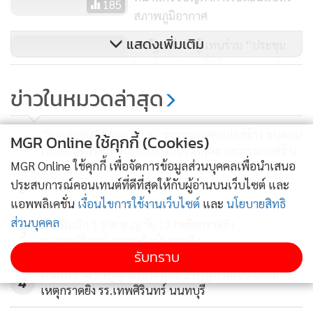
185
สภาพภูมิอากาศ
แสดงเพิ่มเติม
สหรัฐฯ ยันส่งผู้แทนร่วม “ประชุม
โลกร้อน” แต่เพื่อรักษาผลประโยชน์
เท่านั้น
534
ข่าวในหมวดล่าสุด
ซัมมิตภูมิอากาศปีนี้ปิดฉากด้วยข้อ
‘FutureBuild Asia 2026’ รวมขุนพลคนก่อสร้าง ขนคอน
MGR Online ใช้คุกกี้ (Cookies)
ตกลงอ่อนปวก เลขาฯUN บอกเศร้า
1
เทนต์-นิทรรศการเชื่อมระบบนิเวศอุตสาหกรรมก่อสร้าง
ใจกับ “โอกาสที่สูญเสียไปแล้ว”
MGR Online ใช้คุกกี้ เพื่อจัดการข้อมูลส่วนบุคคลเพื่อนำเสนอ
1,284
ประสบการณ์คอนเทนต์ที่ดีที่สุดให้กับผู้อ่านบนเว็บไซต์ และ
2
แอพพลิเคชั่น
เงื่อนไขการใช้งานเว็บไซต์
และ
นโยบายสิทธิ
ส่วนบุคคล
ดับเพิ่มอีก 1 ราย ด.ญ.วัย 12 เหยื่อกราดยิง
3
รร.เทพศิรินทร์ นนทบุรี เป็นรายที่ 9
รับทราบ
เปิดประวัติ 5 ครูผู้เสียชีวิตและ 2 ครูผู้บาดเจ็บ เหยื่อ
4
เหตุกราดยิง รร.เทพศิรินทร์ นนทบุรี