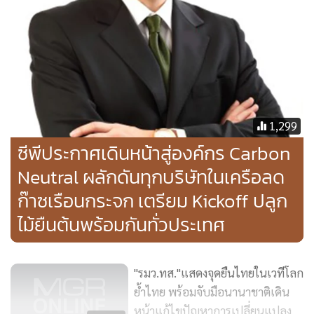
1,299
ซีพีประกาศเดินหน้าสู่องค์กร Carbon
Neutral ผลักดันทุกบริษัทในเครือลด
ก๊าซเรือนกระจก เตรียม Kickoff ปลูก
ไม้ยืนต้นพร้อมกันทั่วประเทศ
"รมว.ทส."แสดงจุดยืนไทยในเวทีโลก
ย้ำไทย พร้อมจับมือนานาชาติเดิน
หน้าแก้ไขปัญหาการเปลี่ยนแปลง