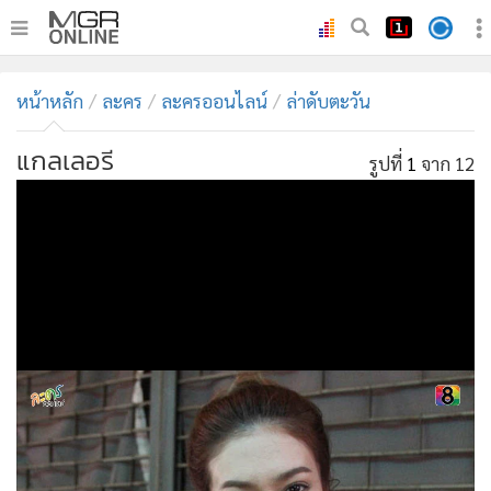
•
หน้าหลัก
หน้าหลัก
ละคร
ละครออนไลน์
ล่าดับตะวัน
•
ทันเหตุการณ์
•
ภาคใต้
แกลเลอรี
รูปที่
1
จาก 12
•
ภูมิภาค
•
Online Section
•
บันเทิง
•
ผู้จัดการรายวัน
•
คอลัมนิสต์
•
ละคร
•
CbizReview
•
Cyber BIZ
•
ผู้จัดกวน