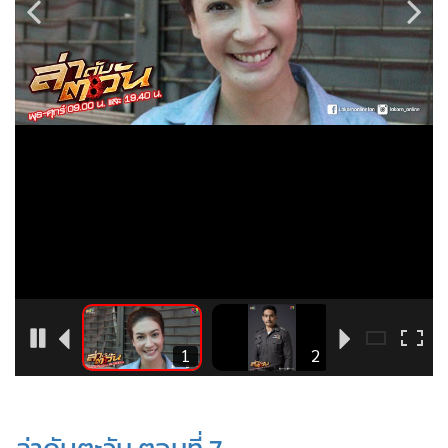
•
Good health & Well-being
•
Green Innovation & SD
•
Management & HR
•
MGR Live
•
Infographic
•
การเมือง
•
ท่องเที่ยว
•
กีฬา
•
ต่างประเทศ
•
Special Scoop
•
เศรษฐกิจ-ธุรกิจ
•
จีน
12
1
2
•
ชุมชน-คุณภาพชีวิต
•
อาชญากรรม
•
Motoring