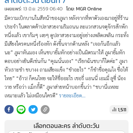
ล่าดับตะวัน ตอนที่ 7
•
เกม
เผยแพร่:
13 มิ.ย. 2559 06:40
โดย: MGR Online
•
วิทยาศาสตร์
มีความเบิกบานในสีหน้าของภูผา หลังจากที่พาตัวเองมาอยู่ที่ร้าน
•
SMEs
ประจำ ในตลาดค้าปลาสวยงามริมถนน ละแวกสวนจตุจักรสักพัก
•
หุ้น
หนึ่งแล้ว เขาก้มๆ เงยๆ ดูปลาสวยงามอยู่อย่างเพลิดเพลิน กระทั่ง
•
อินโดจีน
มีเสียงใครคนหนึ่งร้องทัก ดังขึ้นจากด้านหลัง “เจอกันอีกแล้ว
•
กองทุนรวม
นะ” ภูผาหันมอง เห็นชบายิ้มทักอย่างเป็นมิตรมาให้ ภูผายิ้มทัก
•
Celeb Online
ตอบอย่างยินดีเช่นกัน “คุณนั่นเอง” “เรียกฉันชบาก็ไดค่ะ” ภูผา
•
หัวเราะขำ ชบางง ถามเสียงแข็ง “ขำอะไร” “ก็ขำชื่อคุณไง ชื่อไท้
Factcheck
ไทย” “อ้าว! ก็คนไทย จะให้ชื่ออะไร เชอรี่ แอนนี่ เอมมี่ ลูซี่ น้อง
•
ญี่ปุ่น
วาย หรือว่า แม็กกี้ดี” ภูผาส่ายหน้าบอกขึ้นว่า “ชบานี่แหละ
•
News1
เหมาะแล้ว ไม่เหมือนใครดี”
รายละเอียด...
•
Gotomanager
1,511
เลือกตอนละคร ล่าดับตะวัน