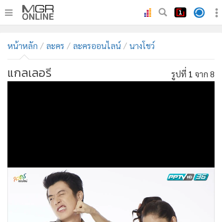
•
หน้าหลัก
หน้าหลัก
ละคร
ละครออนไลน์
นางโชว์
•
ทันเหตุการณ์
•
ภาคใต้
แกลเลอรี
รูปที่
1
จาก 8
•
ภูมิภาค
•
Online Section
•
บันเทิง
•
ผู้จัดการรายวัน
•
คอลัมนิสต์
•
ละคร
•
CbizReview
•
Cyber BIZ
•
ผู้จัดกวน