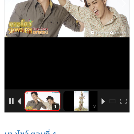
•
Good health & Well-being
•
Green Innovation & SD
•
Management & HR
•
MGR Live
•
Infographic
•
การเมือง
•
ท่องเที่ยว
•
กีฬา
•
ต่างประเทศ
•
Special Scoop
•
เศรษฐกิจ-ธุรกิจ
•
จีน
8
1
2
•
ชุมชน-คุณภาพชีวิต
•
อาชญากรรม
•
Motoring