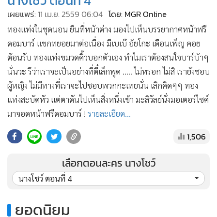
นางโชว์ ตอนที่ 4
•
เกม
เผยแพร่:
11 เม.ย. 2559 06:04
โดย: MGR Online
•
วิทยาศาสตร์
ทองแท่งในชุดนอน ยืนที่หน้าต่าง มองไปเห็นบรรยากาศหน้าฟรี
•
SMEs
ดอมบาร์ แขกทยอยมาต่อเนื่อง มีเบเบ๊ อัยโกะ เดือนเพ็ญ คอย
•
หุ้น
ต้อนรับ ทองแท่งขมวดคิ้วบอกตัวเอง ทำไมเราต้องสนใจบาร์บ้าๆ
•
อินโดจีน
นั่นวะ รึว่าเราจะเป็นอย่างที่ตี๋เล็กพูด ..... ไม่หรอก ไม่สิ เรายังชอบ
•
กองทุนรวม
ผู้หญิง ไม่มีทางที่เราจะไปชอบพวกกะเทยนั่น เลิกคิดๆๆ ทอง
•
Celeb Online
แท่งสะบัดหัว แต่ตาดันไปเห็นสิ่งหนึ่งเข้า มะลิวัลย์นั่งมอเตอร์ไซค์
•
มาจอดหน้าฟรีดอมบาร์ !
Factcheck
รายละเอียด...
•
ญี่ปุ่น
1,506
•
News1
•
Gotomanager
เลือกตอนละคร นางโชว์
นางโชว์ ตอนที่ 4
ยอดนิยม