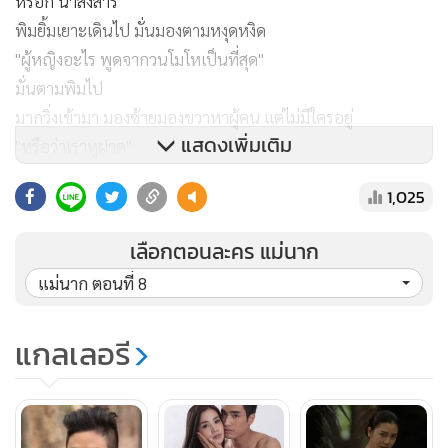
หรอก น่าสงสาร"
พิมยิ้มเยาะเดินไป มั่นมองตามหงุดหงิด
"ผู้หญิงอะไร พูดจากวนโมโหเป็นที่สุด"
มั่นตามพิมไป
มากวิ่งเข้ามา มองซ้ายมองขวาหาผู้คน แต่ไม่มีใครอยู่
แสดงเพิ่มเติม
"หรือว่าเราหูฝาด"
มากรีบวิ่งขึ้นเรือนไปทันที
1,025
มากวิ่งเปิดประตูเข้ามาในห้อง เห็นแม่นากก้มหน้าอ่อนแรงอยู่ที่
เลือกตอนละคร แม่นาก
มุมห้อง มากรีบวิ่งเข้าไปประคอง
แม่นาก ตอนที่ 8
"แม่นาก แม่เป็นอะไรไป"
"พี่มากจ๋า กลับมาแล้วหรือ"
แกลเลอรี
นากโผกอดมากไว้แน่น มากแปลกใจ
"มีอะไรเกิดขึ้นหรือ มีใครมาหาหรือเปล่า"
"เปล่าหรอกจ๊ะ ไม่มี ฉันแค่ตกใจ มีพายุพัดแรง กิ่งไม้มันตกทะลุ
หลังคาบ้านมา"