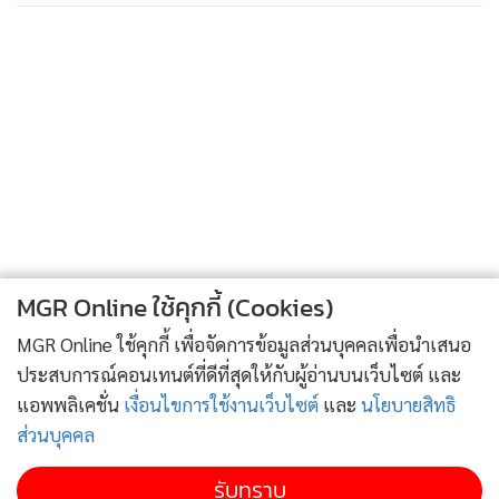
16,767
พิมเดินจ้ำๆๆ มาหยุดอยู่ใต้ต้นไม้ใหญ่ พิมหันกลับมามองมั่น
"ขอบใจนะ ที่อุตส่าห์พาข้าไปเรือนพี่มาก ข้าสบายใจแล้ว"
มั่นงง
"สบายใจเรื่องอะไร"
พิมชะงัก นึกได้ว่าหลุดปาก
"ทำไมข้าต้องบอกพี่ด้วยเล่า"
พิมหัวเราะเจ้าเล่ห์ มั่นจ้องหน้าพิมแล้วยิ้มร้าย พิมสงสัย
"ยิ้มทำไมมีอะไรหรือ"
"ข้าสงสัยว่าแม่จะสบายใจไปอีกนานแค่ไหน"
MGR Online ใช้คุกกี้ (Cookies)
บนบ่าพิม มีหนอนติดอยู่ มั่นทำท่าปรายตามอง พิมมองตามเริ่ม
MGR Online ใช้คุกกี้ เพื่อจัดการข้อมูลส่วนบุคคลเพื่อนำเสนอ
รู้สึกตัวพอเห็นแมลง เกาะอยู่ที่ไหล่ตัว ก็กรี๊ด กระโดด
ประสบการณ์คอนเทนต์ที่ดีที่สุดให้กับผู้อ่านบนเว็บไซต์ และ
"อร๊าย ช่วยด้วย ช่วยด้วยเอาออกไปที ออกไปสิ"
แอพพลิเคชั่น
เงื่อนไขการใช้งานเว็บไซต์
และ
นโยบายสิทธิ
มั่นหัวเราะขำ แล้วจับตัวพิมไว้ พิมโวยวาย
ส่วนบุคคล
"อย่าดิ้นสิ ประเดี๋ยวมันก็กัดหรอก"
พิมหลับตาปี๋
รับทราบ