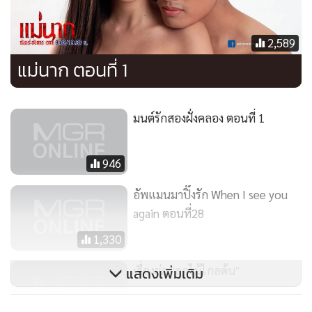
"คุณหนูคงไปเดินเล่นแถวนี้แหละเจ้าค่ะ ประเดี๋ยวก็กลับมา" ปุก
บอก
2,589
"โอ๊ยเบื่อ ร้อนก็ร้อน งั้น เรากลับบ้านกันก่อนดีมั๊ยจ๊ะแม่"
แม่นาก ตอนที่ 1
พวงจันทร์บอก
"โธ่พ่อเพลิง น้องมันไปเที่ยวเล่นแถวนี้ประเดี๋ยวก็กลับมา พิมมัน
ไม่ใช่คนเถลไถลหรอกน่า"
มนต์รักสองฝั่งคลอง ตอนที่ 1
"นั่นไง ถ้ามันเก่งขนาดนั้น ก็ปล่อยให้มันกลับบ้านเองก็ได้ คราว
ก่อน มันยังกลับบ้านเองได้เลย"
946
ปุกชะงักมองหน้าเพลิง พวงจันทร์นิ่งคิด
"คราวไหน พิมมันมาบางพระโขนงโดยที่แม่ได้ได้สั่งหรือ"
อัพแมนมาปิ๊งรัก When I see you
ปุกมองหน้าเพลิงสังเกต เพลิงนึกได้ รีบแก้ตัว
again ตอนที่28
"ฉันหมายถึงว่า ตอนมันมาเก็บดอกเบี้ยให้แม่ต่างหาก โอ๊ยร้อน"
1,330
"งั้นก็แล้วไป" พวงจันทร์ชะงัก เพ่งมอง "โน่นแนะ มาโน่นแล้ว เอ๊ะ
นั่นใครกัน ไม่เคยเห็นหน้าเลย"
เรื่องย่อ "ลูกไม้ไกลต้น"
แสดงเพิ่มเติม
ทุกคนมองไป เพลิงชะงัก