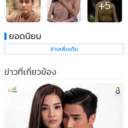
+5
มากหันไปมองดูเห็นกิ่งไม้ หล่นอยู่ที่พื้นห้อง เห็นหลังคาเป็นรอย
ทะลุ
"โธ่ ขวัญเอ๊ย ขวัญมา ไม่ต้องเป็นห่วงนะ เดี๋ยวพี่จะจัดการซ่อมให้
เอง แม่พักเถิด"
ยอดนิยม
มากขยับตัวจะไป แม่นากดึงมือไว้
"พี่มากจ๋า อย่าเพิ่งไปเลย อยู่เป็นเพื่อนฉันก่อนนะจ๊ะ นะจ๊ะ ได้
อ่านเพิ่มเติม
โปรดอย่าทิ้งฉันไว้ลำพังเลย"
มากมอง แม่นากดูน่าสงสาร มากพยักหน้า
ข่าวที่เกี่ยวข้อง
มากนอนกอดนากไว้ จากทางด้านหลัง ด้วยความรักและห่วง แม่
นากจับมือพ่อมากมาแนบแก้มไว้
ทั้งสองนอนกอดกัน ในห้อง ที่มีสภาพรกเรื้อ เหมือนเรือนร้าง
พวงจันทร์กับปุกนั่งรออยู่ที่ศาลาวัด เพลิงหงุดหงิดรำคาญ เดินไป
เดินมา
"นี่มันหายหัวไปไหนเนี่ย"