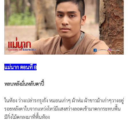
•
Good health & Well-being
•
Green Innovation & SD
•
Management & HR
•
MGR Live
•
Infographic
•
การเมือง
•
ท่องเที่ยว
•
กีฬา
แม่นาก ตอนที่ 8
•
ต่างประเทศ
•
Special Scoop
หลบหลังมั่นหลับตาปี๋
•
เศรษฐกิจ-ธุรกิจ
•
จีน
ในห้อง ว่างเปล่ารกรุงรัง หมอนเก่าๆ ผ้าห่ม ผ้าขาวม้าเก่าๆวางอยู่
•
ชุมชน-คุณภาพชีวิต
รอยหลังคาใบจากแหว่งโหว่มีแสงสว่างลอดเข้ามาตกกระทบพื้น
•
อาชญากรรม
มีกิ่งไม้ตกลงมาที่พื้นห้อง
•
Motoring