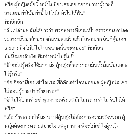
หรือ ผู้หญิงสมัยนี้ หน้าไม่มียางซะเลย อยากมาหาผู้ชายก็
วางแผนท่าโน้นท่านี้ ไป ไปไสหัวไปให้พ้น"
พิมอึกอัก
"ฉันเปล่านะ ฉันได้ข่าวว่า พวกทหารที่เกณท์ไปคราวก่อน ก็ปลด
ระวางกลับมาบ้านช่องกันหมดแล้ว แล้วกับพ่อมาก ฉันก็คุ้นเคย
เลยถามถึง ไม่ได้ไปไกลขนาดนั้นซะหน่อย" พิมค้อน
มั่นนิ่งมองจับผิด พิมทำหน้าไม่รู้ไม่ชี้
"ข้าจะไปรู้หรือ ไอ้มาก น่ะ ผู้หญิงทั้งบางชอบมันทั้งนั้นนั่นแหละ
ไม่รู้หรือ"
"อ้อ อิจฉานี่เอง เข้าใจแระ พี่ก็ต้องทำใจหน่อยนะ ผู้หญิงน่ะ เขา
ไม่ชอบผู้ชายปากร้ายหรอก"
"ข้าไม่ได้ปากร้ายข้าพูดความจริง แต่มันไม่หวาน ทำไม รับไม่ได้
หรือ"
"เฮ้อ ข้าจะบอกให้นะ บางทีผู้หญิงไม่ต้องการความจริงหรอก ผู้
หญิงต้องการความสบายใจ แต่ดูท่าทาง พี่จะไม่เข้าใจผู้หญิง