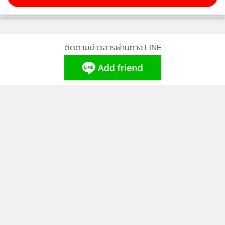
"เอาออกไปที ข้าขอร้อง ข้าเกลียดแมลงที่สุด"
มั่นเอามือดีดแมลงออกไป แต่ยังอยากแกล้งพิมอยู่
"นิ่งไว้ นิ่งไว้"
ติดตามข่าวสารผ่านทาง LINE
พิมยังหลับตาปี๋นิ่งอย่างเชื่อฟัง
"ไปหรือยัง ฉันเกลียดหนอน เกลียด"
"ยัง รอแป๊บสิ อย่าดิ้น นั่นแหละ"
MGR Online Application
พิมยืนตัวแข็ง มั่นจับแขนพิมไว้ทั้งสองข้าง มองหน้าพิมแล้วอด
หัวเราะไม่ได้ พิมลืมตามอง รู้ว่ามั่นดีดตัวหนอนไปแล้ว พิมโมโห
เตะหน้าแข้งมั่นอย่างแรง มั่นกระโดดโหยง
"ล้อข้าเล่นหรือ คนบ้า"
ติดตาม MGR Online
พิมตามไปจะซ้ำ มั่นจับตัวพิมไว้ สองคนมองหน้ากัน
"นั่นเอ็งจะทำอะไรน้องข้า"
พิมกับมั่นตกใจหันมามอง เพลิงปรี่เข้ามา ต่อยมั่นอย่างแรง มั่น
ล้มลง พิมกรีดร้อง
มั่นไม่ยอมแพ้ โผเข้าสู้กับเพลิง ต่อยกันพัลวันวุ่นวาย ชุลมุน
นโยบายความเป็นส่วนตัว
นโยบายการใช้คุกกี้