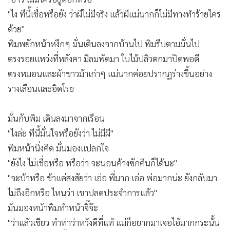
"ไง ทีนี้เชื่อหรือยัง ว่าผีไม่มีจริง แล้วผีแม่นากก็ไม่มีทางทำร้ายใคร
ด้วย"
พิมพยักหน้าหงึกๆ มั่นเดินลงจากบ้านไป พิมรีบตามมั่นไป
ตรงรอยแหว่งที่หลังคา มีลมพัดมา ใบไม้ปลิวตกมาปิดพอดี
ตรงหมอนและผ้าขาวม้าเก่าๆ แม่นากค่อยปรากฏร่างขึ้นอย่าง
รางเลือนและอิดโรย
มั่นกับพิม เดินลงมาจากเรือน
"ไงล่ะ ทีนี้มั่นใจหรือยังว่า ไม่มีผี"
พิมหน้านิ่งคิด มั่นมองแปลกใจ
"ยังไง ไม่เชื่อหรือ หรือว่า จะนอนค้างซักคืนก็ได้นะ"
"จะบ้าหรือ ข้าแค่สงสัยว่า เอ่อ พี่มาก เอ่อ พ่อมากน่ะ ยังกลับมา
ไม่ถึงอีกหรือ ไหนว่า เขาปลดประจำการแล้ว"
มั่นมองหน้าพิมทำหน้าจิ๊จ๊ะ
"ว่าแล้วเชียว ทำท่าว่าหวังดีที่แท้ แม่ก็อยากมาเจอไอ้มากกระนั้น