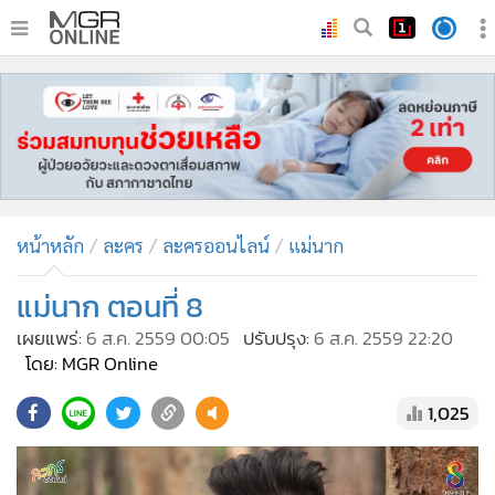
•
หน้าหลัก
•
ทันเหตุการณ์
•
ภาคใต้
•
ภูมิภาค
•
Online Section
หน้าหลัก
ละคร
ละครออนไลน์
แม่นาก
•
บันเทิง
•
ผู้จัดการรายวัน
แม่นาก ตอนที่ 8
•
คอลัมนิสต์
เผยแพร่:
6 ส.ค. 2559 00:05
ปรับปรุง:
6 ส.ค. 2559 22:20
•
ละคร
โดย: MGR Online
•
CbizReview
1,025
•
Cyber BIZ
•
ผู้จัดกวน