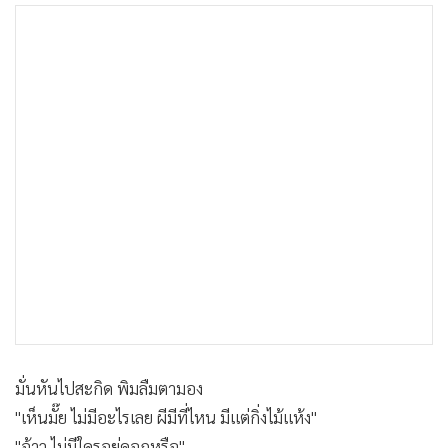
•
เกม
•
วิทยาศาสตร์
•
SMEs
•
หุ้น
•
อินโดจีน
•
กองทุนรวม
•
Celeb Online
•
Factcheck
•
ญี่ปุ่น
•
News1
•
Gotomanager
มั่นหันไปสะกิด พิมลืมตามอง
"เห็นมั๊ย ไม่มีอะไรเลย ผีมีที่ไหน มีแต่กิ่งไม้แห้ง"
"อ้าว ไม่มีใครอยู่ดอกหรือ"