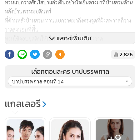
ทวนแบกวาดขึ้นใส่บ่าแล้วเดินอย่างใจเย็นตรงมาที่บ้านสวนด้าน
หลังบ้านพรหมบดินทร์
ที่ด้านหลังบ้านสวน ทวนแบกวาดมาถึงตรงจุดที่ฝังศพวาดก็วาง
วาดลงนอนที่พื้น
แสดงเพิ่มเติม
ทวนใช้จอบขุดดินให้เป็นหลุมลึกไว้สำหรับฝังวาด
วาดรู้สึกตัวตื่นขึ้นมา วาดเจ็บต้นคอจี๊ด ค่อยๆ ลืมตาขึ้นมาเห็น
2,826
ทวนกำลังขุดหลุมอยู่
วาดหน้าซีดรู้ทันทีว่าตัวเองกำลังมีภัย จึงแกล้งสลบต่อพอทวน
เลือกตอนละคร บาปบรรพกาล
เผลอวาดก็รีบลุกขึ้นแล้วรีบวิ่งหนีทันที
บาปบรรพกาล ตอนที่ 14
“เฮ้ย จะหนีไปไหน”
ทวนทิ้งจอบแล้วรีบวิ่งไล่ตามวาดออกไป
แกลเลอรี
วาดวิ่งหน้าตื่นหนีออกมาจากบ้านสวน ทวนวิ่งไล่ตามหลังมาติดๆ
“ช่วยด้วยค่ะ ช่วยด้วย ใครก็ได้ช่วยที”
วาดร้องตะโกนสุดเสียงหวังว่าจะมีคนได้ยิน แต่เสียงดนตรีไทยใน
+9
งานแต่งงานดังกลบหมด วาดหันไปเห็นทวนตามมาก็ยิ่งตื่นตกใจ