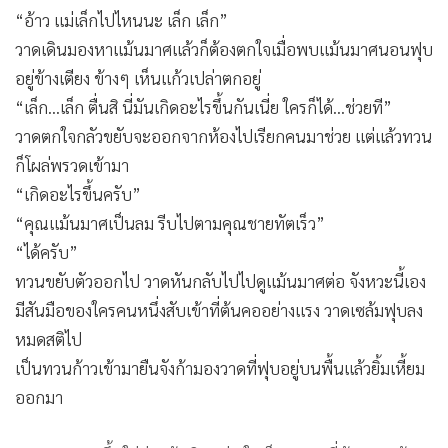
“อ้าว แม่เล็กไปไหนนะ เล็ก เล็ก”
วาดเดินมองหาแม้นมาศแล้วก็ต้องตกใจเมื่อพบแม้นมาศนอนฟุบ
อยู่ข้างเตียง ข้างๆ เห็นแก้วเปล่าตกอยู่
“เล็ก...เล็ก ตื่นสิ นี่มันเกิดอะไรขึ้นกันเนี่ย ใครก็ได้...ช่วยที”
วาดตกใจกลัวขยับจะออกจากห้องไปเรียกคนมาช่วย แต่แล้วทวน
ก็โผล่พรวดเข้ามา
“เกิดอะไรขึ้นครับ”
“คุณแม้นมาศเป็นลม รีบไปตามคุณชายทัตเร็ว”
“ได้ครับ”
ทวนขยับตัวออกไป วาดหันกลับไปไปดูแม้นมาศต่อ จังหวะนี้เอง
มีสันมือของใครคนหนึ่งสับเข้าที่ต้นคออย่างแรง วาดเซล้มฟุบลง
หมดสติไป
เป็นทวนก้าวเข้ามายืนจังก้ามองวาดที่ฟุบอยู่บนพื้นแล้วยิ้มเหี้ยม
ออกมา