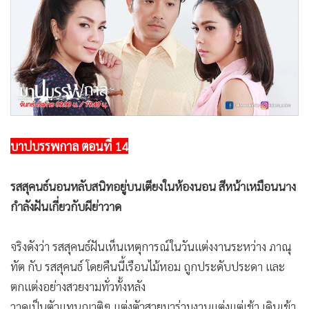
•
Good health & Well-being
•
Green Innovation & SD
•
Management & HR
•
MGR Live
•
Infographic
•
การเมือง
•
ท่องเที่ยว
บาปบรรพกาล ตอนที่ 14
•
กีฬา
•
ต่างประเทศ
รสสุคนธ์นอนหลับสนิทอยู่บนเตียงในห้องนอน สีหน้าเหมือนนาง
•
Special Scoop
กำลังฝันเกี่ยวกับผีย่าวาด
•
เศรษฐกิจ-ธุรกิจ
•
จีน
จริงดังว่า รสสุคนธ์ฝันเห็นเหตุการณ์ในวันแต่งงานระหว่าง ภาณุ
•
ชุมชน-คุณภาพชีวิต
ทัต กับ รสสุคนธ์ โดยคืนนี้เรือนไม้หอม ถูกประดับประดา และ
•
อาชญากรรม
ตกแต่งอย่างสวยงามทั่วทั้งหลัง
•
Motoring
วาดเป็นตัวแทนญาติๆ แต่งตัวสวยมาร่วมงานแต่งแต่เช้า เดินเข้า