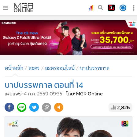
•
หน้าหลัก
•
ทันเหตุการณ์
•
ภาคใต้
•
ภูมิภาค
•
Online Section
หน้าหลัก
ละคร
ละครออนไลน์
บาปบรรพกาล
•
บันเทิง
•
ผู้จัดการรายวัน
บาปบรรพกาล ตอนที่ 14
•
คอลัมนิสต์
เผยแพร่:
4 ก.ค. 2559 09:35
โดย: MGR Online
•
ละคร
2,826
•
CbizReview
•
Cyber BIZ
•
ผู้จัดกวน