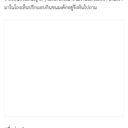
•
เกม
มาในโถงเห็นปริกแอบกินขนมเค้กอยู่จึงหันไปถาม
•
วิทยาศาสตร์
•
SMEs
•
หุ้น
•
อินโดจีน
•
กองทุนรวม
•
Celeb Online
•
Factcheck
•
ญี่ปุ่น
•
News1
•
Gotomanager