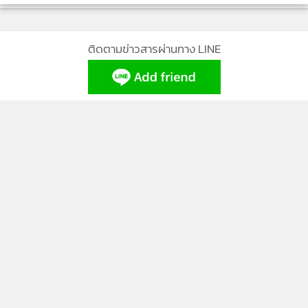
“ใครครับ”
“น้าทวนค่ะ”
ติดตามข่าวสารผ่านทาง LINE
“แล้วคุณรู้ได้ไง อย่าบอกนะครับว่าคุณย่ามาเข้าฝันอีก”
รามนรินทร์ยิ้มขำแซว รสสุคนธ์หน้างอ
“ค่ะ คุณจะไม่เชื่อฉันก็ตามใจ งั้นแค่นี้นะคะ”
MGR Online Application
“เดี๋ยวสิครับ ผมไม่ได้บอกซะหน่อยว่าไม่เชื่อ แต่เหตุการณ์มัน
ผ่านมาตั้งสามสิบปีแล้วหลักฐานก็ไม่มี คุณอย่าพึ่งเอาเรื่องนี้ไป
บอกใครนะครับ ไม่งั้นคุณจะเป็นอันตรายได้ ผมเป็นห่วงคุณนะ
ครับ”
ติดตาม MGR Online
“ขอบคุณค่ะ ฉันจะระวังตัว”
รสสุคนธ์เริ่มหาว อ่อนเพลียขึ้นมาเพราะฤทธิ์ยานอนหลับ ลืมตา
ไม่ขึ้น
“คุณ คุณเป็นอะไรหรือเปล่าครับ”
“สงสัยฉันคงจะเพลีย งั้นแค่นี้นะคะ”
“ครับ...ฝันดีนะครับ”
นโยบายความเป็นส่วนตัว
นโยบายการใช้คุกกี้