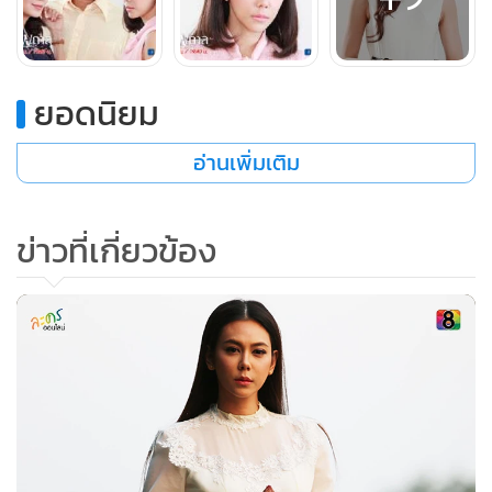
ทวนเดินมาขวางหน้าไว้ วาดหันรีหันขวาง เก็บไม้หน้าสามบนพื้น
ขึ้นมากำแน่น
“อย่าเข้ามานะ”
ยอดนิยม
วาดลุกเหวี่ยงไม้หน้าสามฟาดใส่ทวน แต่ทวนหลบฉากได้ วาดจะ
ฟาดอีกแต่ทวนจับไม้ได้ ทั้งคู่ยื้อยุดกันทวนกระชากไม้สุดแรงจน
อ่านเพิ่มเติม
ไม้หลุดจากมือวาด
“ฤทธิ์มากนะมึง”
ข่าวที่เกี่ยวข้อง
วาดตกใจสุดขีด ทวนฟาดไม้เข้าที่หัววาดอย่างแรง วาดมึนเซล้ม
ลงไป ทวนก้าวเข้ามายิ้มเหี้ยม วาดยกมือไหว้ขอชีวิต
“อย่าทำอะไรฉันเลย ฉันกลัวแล้ว”
“สาระแนดีนัก ตายซะเถอะมึง”
ทวนเงื้อไม้ขึ้นสุดแขนแล้วฟาดใส่วาดไม่ยั้ง วาดหวีดร้องลั่นดังสอง
สามครั้ง จนร่างฟุบลงขาดใจตายตาเบิกค้างทวนยิ้มเหี้ยมสะใจ
“คืนนี้ ตระกูลมึงจะต้องฉิบหายวายวอดกันทุกคน”