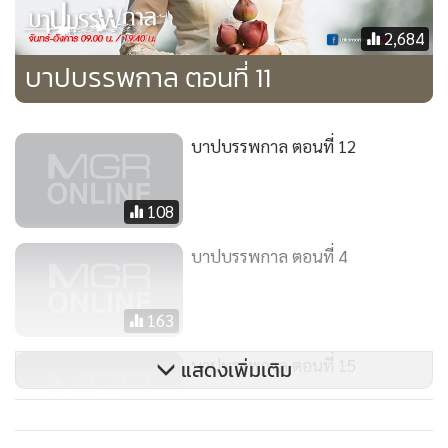
“ไม่...”
2,684
รสสุคนธ์หวีดร้องสุดเสียง สะดุ้งเฮือกตื่นจากฝันร้าย เสียใจกับ
ชะตากรรมย่าวาดจนน้ำตาไหลรินออกมา
บาปบรรพกาล ตอนที่ 11
“เกิดอะไรแม่รส เห็นตัวฆาตกรแล้วเหรอ” แม้นมาศมองจ้องหน้า
หลานรอฟัง
บาปบรรพกาล ตอนที่ 12
“ค่ะ น้าทวนฆ่าย่าวาด”
“ไอ้ทวน ไอ้สารเลว...กูจะต้องฆ่ามึงแก้แค้นแทนพี่สะใภ้กูให้ได้”
108
แม้นมาศสลายลอยพุ่งตัวออกไปอย่างเร็ว เกิดเป็นลมพัดปะทะใส่
น้อยที่ยกแก้วนมเข้ามา
บาปบรรพกาล ตอนที่ 4
“ว้าย”
น้อยตกใจ มองดูรอบๆ แต่ไม่เห็นอะไร รสสุคนธ์รีบเช็ดน้ำตาก่อน
163
ที่น้อยจะเห็น
“น้อยยังไม่นอนอีกเหรอ”
บาปบรรพกาล ตอนที่ 15
แสดงเพิ่มเติม
“ยังค่ะ น้อยอุ่นนมมาให้ คุณรสดื่มหน่อยนะคะ”
“ขอบใจจ้า”
2,623
รสสุคนธ์รับแก้วนมจากน้อย น้อยเห็นหน้ารสสุคนธ์ดูซีดๆก็อด