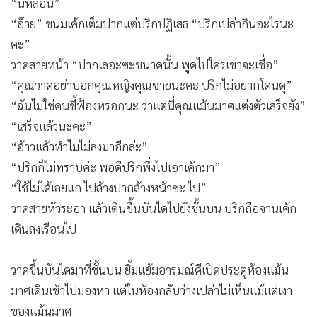
“นี่หล่อน”
“อ๊าย” ขนมเค้กเต็มปากแต่ปริกปฏิเสธ “ปริกเปล่ากินอะไรนะ
คะ”
วาดส่ายหน้า “ปากเลอะซะขนาดนั้น พูดไปใครเขาจะเชื่อ”
“คุณวาดอย่าบอกคุณหญิงคุณชายนะคะ ปริกไม่อยากโดนดุ”
“ฉันไม่ใช่คนขี้ฟ้องหรอกนะ ว่าแต่นี่คุณแม้นมาศแต่งตัวเสร็จยัง”
“เสร็จแล้วนะคะ”
“อ้าวแล้วทำไมไม่ลงมาอีกล่ะ”
“ปริกก็ไม่ทราบค่ะ พอดีปริกพึ่งไปเอาเค้กมา”
“ใช้ไม่ได้เลยแก ไปล้างปากล้างหน้าซะ ไป”
วาดส่ายหัวระอา แล้วเดินขึ้นบันไดไปยังชั้นบน ปริกถือจานเค้ก
เดินลงเรือนไป
วาดขึ้นบันไดมาที่ชั้นบน ยิ้มแย้มอารมณ์ดีเปิดประตูห้องแม้น
มาศเดินเข้าไปมองหา แต่ในห้องกลับว่างเปล่าไม่เห็นแม้แต่เงา
ของแม้นมาศ