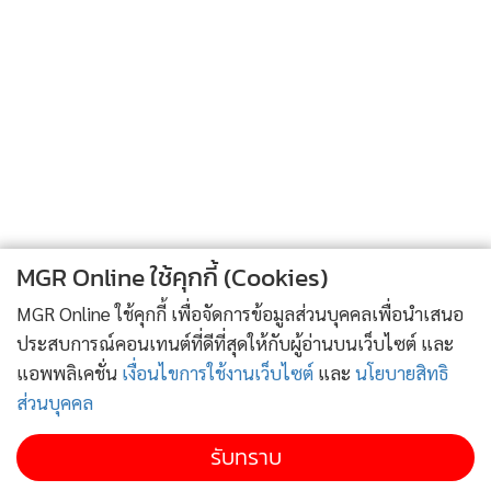
เป็นห่วงไม่ได้
“คืนนี้ให้น้อยนอนเป็นเพื่อนมั้ยคะ”
“ไม่ต้องหรอกจ้า น้อยกลับไปนอนห้องตัวเองเหอะ”
รสสุคนธ์ยกแก้วนมขึ้นดื่มจนหมดแก้ว โดยไม่รู้ว่าในนั้นมียานอน
หลับผสมอยู่
เสียงโทรศัพท์รามนรินทร์ดังขึ้น เห็นสายเข้าเป็นวิดีโอคอลทาง
โปรแกรม Line จากรสสุคนธ์
MGR Online ใช้คุกกี้ (Cookies)
รามนรินทร์เห็นเป็นรสสุคนธ์ก็รีบกดรับคุยวิดีโอคอลกับรสสุคนธ์
MGR Online ใช้คุกกี้ เพื่อจัดการข้อมูลส่วนบุคคลเพื่อนำเสนอ
ทันที
ประสบการณ์คอนเทนต์ที่ดีที่สุดให้กับผู้อ่านบนเว็บไซต์ และ
“คุณรสยังไม่นอนอีกเหรอครับ”
แอพพลิเคชั่น
เงื่อนไขการใช้งานเว็บไซต์
และ
นโยบายสิทธิ
รสสุคนธ์กำลังคุยวิดีโอคอลกับรามนรินทร์
ส่วนบุคคล
“กำลังจะนอนค่ะ แต่ฉันมีเรื่องสำคัญจะบอกคุณ”
“เรื่องอะไรครับ เกี่ยวกับคุณย่าคุณหรือเปล่า”
รับทราบ
“ใช่ค่ะ ฉันรู้แล้วค่ะว่าใครเป็นฆาตกร”