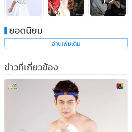
ยอดนิยม
อ่านเพิ่มเติม
ข่าวที่เกี่ยวข้อง
มินตราเดินเข้าไปในห้องพัก ชะงัก ประตูห้องพักเปิด เห็นนาง
ระบำ เดินออกมา แต่งตัวเอวลอย เซ็กซี่ หัวยุ่งเล็กน้อย หยุดจัด
เสื้อผ้า แล้วพอเห็นมินตราก็ สะดุ้ง เดินก้มหน้าก้มตาออกไป
“นี่มันนางระบำ ในวังนี่ แสดงว่า...เฮอะ ทำวางมาด ที่แท้ก็ตัณหา
กลับเหมือนกัน”
มินตราคิด ตัดสินใจเดินเข้าไป