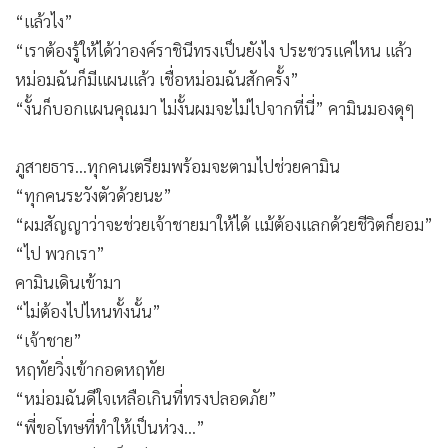
“แล้วไง”
“เราต้องรู้ให้ได้ว่าองค์ราชินีทรงเป็นยังไง ประชวรแค่ไหน แล้ว
หม่อมฉันก็มีแผนแล้ว เชื่อหม่อมฉันสักครั้ง”
“งั้นก็บอกแผนคุณมา ไม่งั้นผมจะไม่ไปจากที่นี่” คามินมองดุๆ
ภูสายธาร...ทุกคนเตรียมพร้อมจะตามไปช่วยคามิน
“ทุกคนระวังตัวด้วยนะ”
“ผมสัญญาว่าจะช่วยเจ้าชายมาให้ได้ แม้ต้องแลกด้วยชีวิตก็ยอม”
“ไป พวกเรา”
คามินเดินเข้ามา
“ไม่ต้องไปไหนทั้งนั้น”
“เจ้าชาย”
หฤทัยวิ่งเข้ากอดหฤทัย
“หม่อมฉันดีใจเหลือเกินที่ทรงปลอดภัย”
“พี่ขอโทษที่ทำให้เป็นห่วง...”