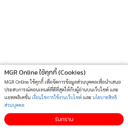
“ฉันไม่เคยคิดท้าทายท่าน ตรงกันข้าม ฉันคิดฝากชีวิตไว้กับท่าน
มากกว่า”
“แล้วที่มานี่ มีเรื่องอะไร”
นายพลวิฑูรมองมินตราประมาณจะมาไม้ไหน มินตราโอบรอบ
คอนายพลวิฑูร เงยหน้าเชิญชวน
“ฉันกำลังคิดว่า ถ้าจะทำงานใหญ่ให้สำเร็จแค่ร่วมมือฉันว่าไม่พอ
ต้องร่วมกายร่วมใจด้วย ท่านคิดเหมือนฉันมั้ยคะ”
นายพลวิฑูรยิ้ม ดันมินตราไปติดกำแพงอย่างแรง มินตราตกใจ
นายพลวิฑูรเข้าประชิด มินตรายิ้มสมใจ
MGR Online ใช้คุกกี้ (Cookies)
MGR Online ใช้คุกกี้ เพื่อจัดการข้อมูลส่วนบุคคลเพื่อนำเสนอ
วันใหม่ ในเหมือง...ยักษ์คุมลูกน้องขุดแร่ พวกชาวบ้านออกมา
ประสบการณ์คอนเทนต์ที่ดีที่สุดให้กับผู้อ่านบนเว็บไซต์ และ
ขว้างหินกับไม้ใส่
แอพพลิเคชั่น
เงื่อนไขการใช้งานเว็บไซต์
และ
นโยบายสิทธิ
“เฮ้ย..ใครวะ”
ส่วนบุคคล
ชาวบ้านกรูกันออกมาขวางทาง พร้อมใจตะโกน
รับทราบ
“ออกไปๆ ไอ้พวกโจร”
“ชะไอ้พวกแมงเม่า จัดการพวกมัน” ยักษ์โมโห