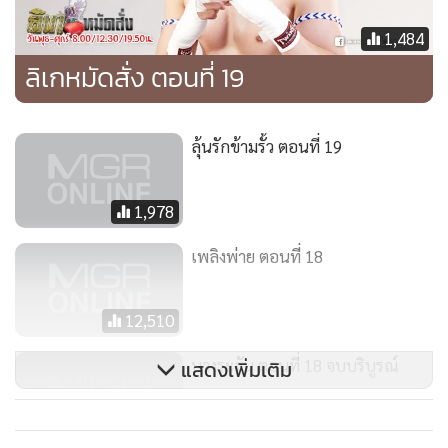
1,484
นายพลวิฑูรใส่เสื้อคลุม หันกลับมาอย่างไม่พอใจ
ลิเกหมัดสั่ง ตอนที่ 19
“เงินก็ได้ไปแล้วทำไมยังไม่รีบไปอีก”
นายพลวิฑูรชะงัก มินตรายิ้มหวาน
“คิดว่าฉันเป็นนางระบำที่เพิ่งออกไปเหรอคะ”
ลุ้นรักข้ามรั้ว ตอนที่ 19
นายพลวิฑูรอึ้ง
“เธอเห็น...”
1,978
“เต็มสองตา”
นายพลวิฑูรนิ่ง มองมินตราจะเอายังไง มินตราเข้ามาใกล้กระซิบ
เพลิงพ่าย ตอนที่ 18
“แต่ฉันรู้ดีค่ะว่าอะไรควรพูดไม่ควรพูด”
นายพลวิฑูรพยักหน้า
12,510
“ดี เพราะเธอก็น่าจะรู้ว่าถ้าจะมาท้าทายคนอย่างฉัน จะเจอกับ
บางระจัน ตอนที่ 18 จบบริบูรณ์
แสดงเพิ่มเติม
อะไร แล้วที่มานี่มีอะไร”
“ฉันไม่บังอาจหรอกค่ะ”
มินตราเดินไปลูบแผ่นอกนายพลวิฑูร ยั่วเต็มที่
192,362