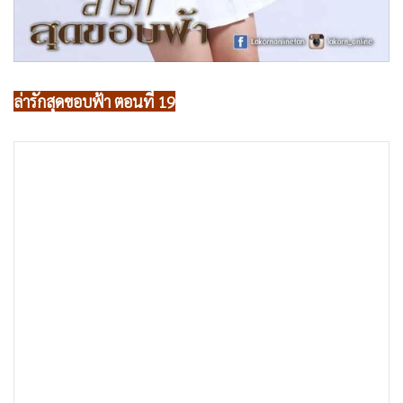
•
เกม
•
วิทยาศาสตร์
•
SMEs
•
หุ้น
ล่ารักสุดขอบฟ้า ตอนที่ 19
•
อินโดจีน
•
กองทุนรวม
•
Celeb Online
•
Factcheck
•
ญี่ปุ่น
•
News1
•
Gotomanager