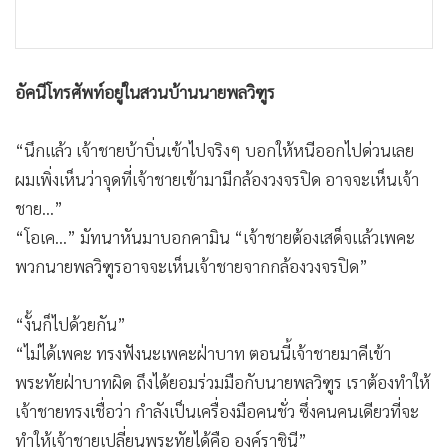
อัคนีโทรศัพท์อยู่ในสวนบ้านนายพลวิฑูร
“นึกแล้ว เจ้าชายบ้าบิ่นเข้าไปจริงๆ บอกให้หนีออกไปด่วนเลย
ผมเพิ่งเห็นว่าจุดที่เจ้าชายเข้ามามีกล้องวงจรปิด อาจจะเห็นเจ้า
ชาย...”
“โอเค...” มัทนาหันมาบอกคามิน “เจ้าชายต้องเสด็จแล้วเพคะ
พวกนายพลวิฑูรอาจจะเห็นเจ้าชายจากกล้องวงจรปิด”
“งั้นก็ไปด้วยกัน”
“ไม่ได้เพคะ ทรงฟังนะเพคะฝ่าบาท ตอนนี้เจ้าชายมาคีเข้า
พระทัยฝ่าบาทผิด ถึงได้ยอมร่วมมือกับนายพลวิฑูร เราต้องทำให้
เจ้าชายทรงเชื่อว่า กำลังเป็นเครื่องมือคนชั่ว ซึ่งคนคนเดียวที่จะ
ทำให้เจ้าชายเปลี่ยนพระทัยได้คือ องค์ราชินี”