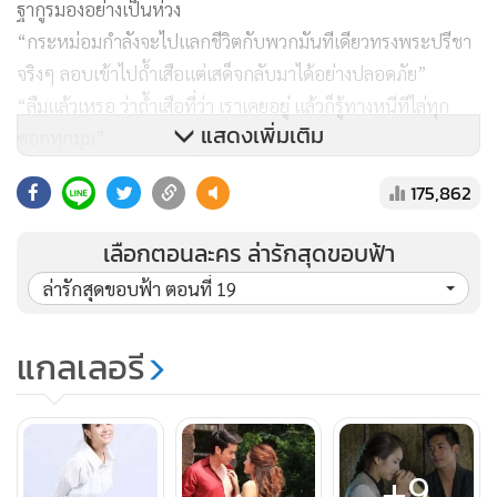
ฐากูรมองอย่างเป็นห่วง
“กระหม่อมกำลังจะไปแลกชีวิตกับพวกมันทีเดียวทรงพระปรีชา
จริงๆ ลอบเข้าไปถ้ำเสือแต่เสด็จกลับมาได้อย่างปลอดภัย”
“ลืมแล้วเหรอ ว่าถ้ำเสือที่ว่า เราเคยอยู่ แล้วก็รู้ทางหนีทีไล่ทุก
แสดงเพิ่มเติม
ซอกทุกมุม”
“แล้ว ทรงพบคุณมัทนามั้ยเพคะ” หฤทัยถามอย่างเป็นห่วง
175,862
วันใหม่มินตราเดินมาที่ลานซ้อมมองหานายพลวิฑูร ทหารยาม
เลือกตอนละคร ล่ารักสุดขอบฟ้า
เดินมา
ล่ารักสุดขอบฟ้า ตอนที่ 19
“ทหาร...วันนี้ท่านวิฑูรไม่ได้มาซ้อมธนูเหรอ”
แกลเลอรี
“มาครับ แต่ท่านเข้าไปพักที่ห้องพักด้านใน”
+9