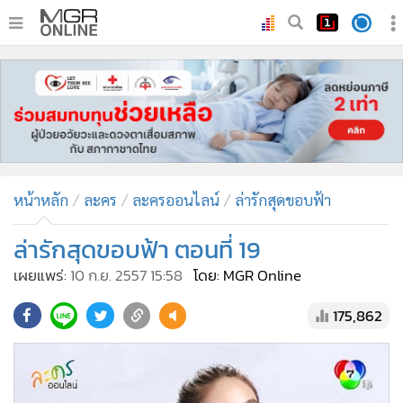
•
หน้าหลัก
•
ทันเหตุการณ์
•
ภาคใต้
•
ภูมิภาค
•
Online Section
หน้าหลัก
ละคร
ละครออนไลน์
ล่ารักสุดขอบฟ้า
•
บันเทิง
•
ผู้จัดการรายวัน
ล่ารักสุดขอบฟ้า ตอนที่ 19
•
คอลัมนิสต์
เผยแพร่:
10 ก.ย. 2557 15:58
โดย: MGR Online
•
ละคร
175,862
•
CbizReview
•
Cyber BIZ
•
ผู้จัดกวน