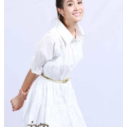
•
Good health & Well-being
•
Green Innovation & SD
•
Management & HR
•
MGR Live
•
Infographic
•
การเมือง
•
ท่องเที่ยว
•
กีฬา
•
ต่างประเทศ
•
Special Scoop
•
เศรษฐกิจ-ธุรกิจ
•
จีน
•
ชุมชน-คุณภาพชีวิต
•
อาชญากรรม
•
Motoring