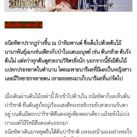
•
Good health & Well-being
•
Green Innovation & SD
•
Management & HR
อนิลทิตา ตอนที่ 8
•
MGR Live
•
Infographic
อนิลทิตาปรากฏร่างขึ้น ณ ป่าหิมพานต์ ซึ่งเต็มไปด้วยต้นไม้
•
การเมือง
นานาพันธุ์เฉกเช่นเดียวกับป่าในแดนมนุษย์ เช่น ต้นกล้วย ต้นรัง
•
ท่องเที่ยว
ต้นไผ่ แต่ทว่าทุกต้นดูสวยงามวิจิตรยิ่งนัก นอกจากนี้ยังมีต้นไม้
•
กีฬา
แปลกประหลาดในตำนาน โดยเฉพาะนารีผลที่มีผลเป็นหญิงสาว
•
ต่างประเทศ
และมีวิทยาธรหลายตน เหาะลอยลงมาเก็บนารีผลที่แก่จัดไป
•
Special Scoop
•
เศรษฐกิจ-ธุรกิจ
เมื่อเดินผ่านต้นไม้เหล่านี้ ลึกเข้าไปด้านใน อนิลทิตาก็แลเห็นต้น
•
จีน
ปาริชาติ ยืนต้นสูงใหญ่เรืองแสงสีทองระยิบระยับสวยงามจับตา
อยู่ บนต้นมีดอกปาริชาติสีแดงอยู่เพียงดอกเดียว แม้จะยังไม่เบ่ง
•
ชุมชน-คุณภาพชีวิต
บานแต่ก็มีรัศมีสีแดงเด่นออกมา
•
อาชญากรรม
อนิลทิตาเดินมาหยุดยืนใต้ต้นปาริชาติ แหงนหน้ามองอย่างพอใจ
•
Motoring