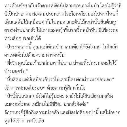
ทางด้านจักรากับเจ้าดาเรศเดินไปตามรอยทางในป่า โดยไม่รู้ว่าที่
นี่เป็นป่าอาคม สองคนประหลาดใจเมื่อเหลียวมองไปทางไหนก็
เห็นแต่ต้นไม้เหมือนๆ กันไปหมด และต้นไม้เหล่านั้นยืนต้นสูง
ตระหง่านน่ากลัว ไม้เถาและหญ้าขึ้นรกเรื้อหน้าทึบ มีเพียงรอย
ทางเล็กๆ พอเดินได้
“ป่ารกขนาดนี้ คุณแเม่เดินเข้ามาคนเดียวได้ยังไงนะ” ในใจเจ้า
ดาเรศเต็มไปด้วยความหวาดหวั่น
“ที่จริง คุณโฉมเข้ามาก่อนเราไม่นาน น่าจะทิ้งร่องรอยอะไรไว้
บ้างนะครับ”
“นั่นสิคะ แต่นี่เหมือนกับว่าไม่เคยมีใครเดินผ่านมาก่อนเลย”
เจ้าดาเรศมองไปรอบๆ ด้วยความรู้สึกหวั่นใจ
“ป่านี้มันแปลกๆยังไงก็ไม่รู้นะคะ ดายังไม่ได้ยินเสียงนกเสียง
แมลงอะไรเลย เหมือนไม่มีชีวิต...น่ากลัวจังค่ะ”
จักราเองก็รู้สึกถึงความน่ากลัว และผิดปกติของป่านี้ แต่ไม่อยาก
พูดให้เจ้าดาเรศใจเสีย