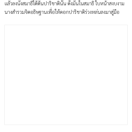
แล้วลงนั่งสมาธิใต้ต้นปาริชาตินั้น ตั้งมั่นในสมาธิ ใบหน้าสงบงาม
•
เกม
นางสำรวมจิตอธิษฐานเพื่อให้ดอกปาริชาติร่วงหล่นลงมาสู่มือ
•
วิทยาศาสตร์
•
SMEs
•
หุ้น
•
อินโดจีน
•
กองทุนรวม
•
Celeb Online
•
Factcheck
•
ญี่ปุ่น
•
News1
•
Gotomanager