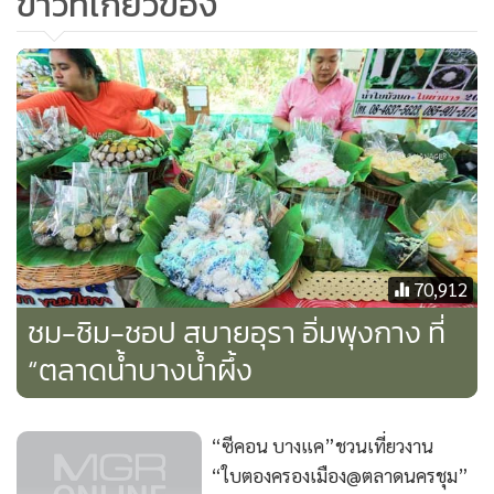
ข่าวที่เกี่ยวข้อง
เจ้าดาเรศหันกลับไปที่เดิม แทบจะพูดไม่ออก สายตาที่เพ่งมอง
ต้นไม้รายรอบเต็มไปด้วยความหวาดหวั่น
เจ้าดาเรศพูดออกมาน้ำเสียงสั่นสะท้านด้วยความกลัว “คุณจักร
คะ”
“มีอะไรครับคุณดา”
เจ้าดาเรศเดินกลับมายังจุดที่เดินสะดุดรากไม้ จักราเดินตามมา
“เมื่อกี้ดา...สะดุดรากไม้แล้วทำแว่นตก...ตรงนี้...” เธอชี้มือตรง
จุดที่สะดุด
จักรามองแต่ไม่พบอะไร “ไม่มีนี่ครับ”
70,912
เจ้าดาเรศกลัวจับใจจนแทบจะร้องไห้ “มันหายไป รากไม้ที่อยู่ตรง
ชม-ชิม-ชอป สบายอุรา อิ่มพุงกาง ที่
นี้ก็หายไปด้วย”
“ตลาดน้ำบางน้ำผึ้ง
“คุณดาอาจจะเหนื่อยจนตาฝาดก็ได้”
“ไม่ค่ะ ดาตาไม่ฝาดแน่ๆ ดาสะดุดรากไม้เกือบจะหกล้ม แล้วคุณ
จักรยังช่วยจับดาไว้เลย”
“ซีคอน บางแค”ชวนเที่ยวงาน
“งั้น...เราลองมาดูกันอีกที”
“ใบตองครองเมือง@ตลาดนครชุม”
จักราจับมือเจ้าดาเรศไว้ อีกมือหักกิ่งไม้ที่อยู่ข้างทางโยนไว้ตรง