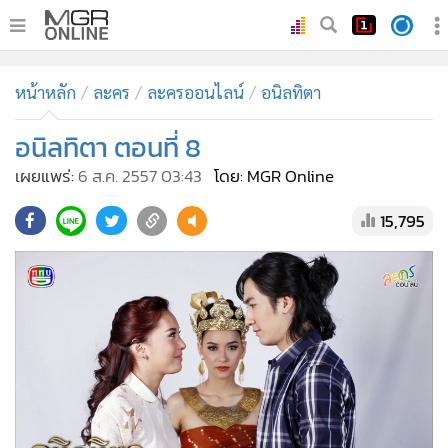
•
หน้าหลัก
หน้าหลัก
ละคร
ละครออนไลน์
อนิลทิตา
•
ทันเหตุการณ์
•
อนิลทิตา ตอนที่ 8
ภาคใต้
•
ภูมิภาค
เผยแพร่:
6 ส.ค. 2557 03:43
โดย: MGR Online
•
Online Section
15,795
•
บันเทิง
•
ผู้จัดการรายวัน
•
คอลัมนิสต์
•
ละคร
•
CbizReview
•
Cyber BIZ
•
ผู้จัดกวน