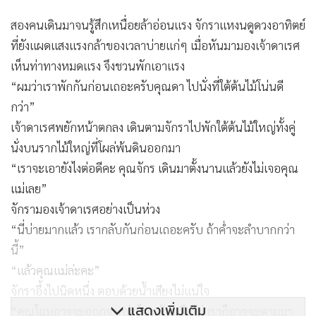
สองคนเดินมาจนรู้สึกเหนื่อยล้าอ่อนแรง จักราแหงนดูดวงอาทิตย์
ที่ยังแผดแสงแรงกล้าของเวลาบ่ายแก่ๆ เมื่อหันมามองเจ้าดาเรศ
เห็นท่าทางหมดแรง จึงชวนพักเอาแรง
“ผมว่าเราพักกันก่อนเถอะครับคุณดา ไปนั่งที่ใต้ต้นไม้โน่นดี
กว่า”
เจ้าดาเรศพยักหน้าตกลง เดินตามจักราไปพักใต้ต้นไม้ใหญ่ทั้งคู่
นั่งบนรากไม้ใหญ่ที่โผล่พ้นดินออกมา
“เราจะเอายังไงต่อดีคะ คุณจักร เดินมาตั้งนานแล้วยังไม่เจอคุณ
แม่เลย”
จักรามองเจ้าดาเรศอย่างเป็นห่วง
“นี่บ่ายมากแล้ว เรากลับกันก่อนเถอะครับ ถ้าค่ำจะลำบากกว่า
นี้”
“แล้วคุณแม่ล่ะคะ”
จักราอึ้งไปนิดหนึ่ง ตอบด้วยน้ำเสียงไม่แน่ใจ
แสดงเพิ่มเติม
“คุณโฉมอาจจะออกจากป่าไปแล้ว หรือไม่ เราก็อาจจะตามมา