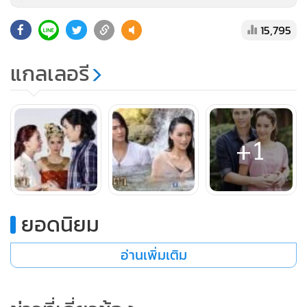
ผิดทาง”
15,795
“แล้วถ้าคุณแม่ยังไม่ออกไปล่ะคะ”
“เราก็คงต้องจ้างพรานมานำทาง พวกนั้นเชี่ยวชาญเส้นทางในป่า
แกลเลอรี
ดี น่าจะช่วยเราตามหาคุณโฉมได้”
จักรากับดาเรศเดินไปเรื่อยๆ ท่าทีของสองคนเหนื่อยล้าอ่อนแรง
ลงมาก สุดท้ายเจ้าดาเรศหมดแรงเดินไปสะดุดรากไม้เกือบจะ
+1
หกล้ม ดีที่จักราประคองไว้ทัน แต่แว่นกันแดดของเธอตกลงที่พื้น
โดยไม่รู้ตัว เจ้าดาเรศเดินต่อไปสักครู่ จะหยิบแว่นมาใส่กันแดด
จึงพบว่าไม่มี
“คุณจักรคะ”
ยอดนิยม
เจ้าดาเรศหยุดเดิน สอดสายตามองหาแว่น จักรามองอย่างแปลก
อ่านเพิ่มเติม
ใจ
“อะไรครับคุณดา”
“แว่นดาหายค่ะ สงสัยคงจะตกเมื่อกี้”