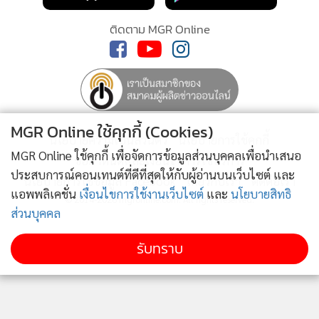
หมดแล้ว เราจะออกไปได้ยังไงคะ”
ติดตาม MGR Online
“ต้องได้สิครับ ตอนบ่ายที่เราเข้ามาในป่า พระอาทิตย์อยู่ข้างหลัง
เรา ถ้าเราจะออกจากป่า เราก็ต้องเดินตามพระอาทิตย์ไป
เรื่อยๆ”
เจ้าดาเรศฮึด พยักหน้ารับ พยายามจ้ำตามจักราต่อไปราวกับเป็น
เครื่องจักรโดยไม่ปริปากบ่นจนก้าวเดินต่อไปไม่ไหว ร่างของเธอ
MGR Online ใช้คุกกี้ (Cookies)
ล้มลงไปกับพื้น
นโยบายความเป็นส่วนตัว
นโยบายการใช้คุกกี้
MGR Online ใช้คุกกี้ เพื่อจัดการข้อมูลส่วนบุคคลเพื่อนำเสนอ
ข้อกำหนดและเงื่อนไขการใช้บริการ
ฝ่ายรชาอยู่ในห้องทำงานที่เมาน์เทนรีสอร์ท และกดโทรศัพท์หา
ประสบการณ์คอนเทนต์ที่ดีที่สุดให้กับผู้อ่านบนเว็บไซต์ และ
นโยบายการใช้ข้อมูล Facebook
เกี่ยวกับเรา
ติดต่อเรา
แอพพลิเคชั่น
เงื่อนไขการใช้งานเว็บไซต์
และ
นโยบายสิทธิ
จักรา เพื่อจะถามว่าถึงเชียงใหม่เรียบร้อยดีมั้ย แต่โทร.เท่าไหร่ก็
© 2014-2026 mgronline.com. All rights reserved.
ส่วนบุคคล
ติดต่อไม่ได้ รชาพยายามกดโทร.หาจักราอีกครั้ง แต่ก็ไม่มี
สัญญาณ
รับทราบ
“ไอ้จักรไปประชุมที่เชียงใหม่ แต่ทำไมไม่มีสัญญาณ”
รชาครุ่นคิด
“ไอ้จักรไม่อยู่ คุณโฉมก็ไม่อยู่ เป็นโอกาสดีของเราแล้วล่ะ”
รชาเปิดลิ้นชักหยิบปืนออกมา เหน็บไว้ด้านหลังแล้วก้าวออกจาก