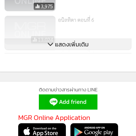
3,975
หน้าเพื่อเป็นเครื่องหมาย แล้วหันหลังกลับก่อนจะเดินไปข้าง
หน้า
อนิลทิตา ตอนที่ 6
“เดี๋ยวเราลองเดินไปอีกสิบก้าวแล้วหันกลับไปดูพร้อมกันนะ
ครับ”
13,024
สองคนออกเดินไปอีกสิบก้าวแล้วหยุดมองหน้ากัน เจ้าดาเรศบีบ
แสดงเพิ่มเติม
มือจักราแน่นอย่างหวาดกลัว จักราพยักหน้าให้สัญญาณ
อนิลทิตา ตอนที่ 4
ทั้งคู่หันหลังกลับไปดูพร้อมๆ กัน พบว่าป่าด้านหลังเปลี่ยนไปจาก
เดิมราวกับไม่ใช่ที่เดียวกัน กิ่งไม้ที่โยนไว้เป็นเครื่องหมายก็หายไป
10,042
ด้วย
จักรากับเจ้าดาเรศหน้าถอดสี ตกใจสุดขีด มองหน้ากันอย่างไม่
ติดตามข่าวสารผ่านทาง LINE
อยากจะเชื่อในสิ่งที่เห็น
“นี่มันอะไรกันคะ”
จักราหวั่นใจ “มันต้องไม่ใช่ป่าธรรมดาแน่ๆ เราต้องรีบออกไป
MGR Online Application
จากที่นี่ให้เร็วที่สุด”
เจ้าดาเรศเองเริ่มไม่แน่ใจว่าจะออกไปได้อย่างไร “ทางเปลี่ยนไป