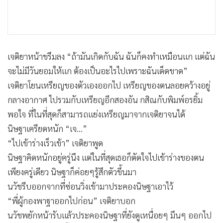
เจติยาหน้าขรึมลง “ถ้ามันเกิดกับฉัน ฉันก็คงทำเหมือนแก แต่ฉัน
จะไม่มีวันยอมให้แก ต้องเป็นอะไรไปเพราะฉันเด็ดขาด”
เจติยาโยนเหรียญของตัวเองออกไป เหรียญของตนลอยคว้างอยู่
กลางอากาศ ไปรวมกับเหรียญอีกสองอัน กสิณกับพิมพ์อรยิ้ม
พอใจ ที่ในที่สุดก็สามารถแย่งเหรียญมาจากเจติยาจนได้
นิษฐาเครียดหนัก “เจ...”
“ไปเข้าร่างเร็วเข้า” เจติยาพูด
นิษฐาคิดหนักอยู่ครู่นึง แต่ในที่สุดเธอก็ตัดใจไปเข้าร่างของตน
เพียงครู่เดียว นิษฐาก็ค่อยๆรู้สึกตัวขึ้นมา
นวัชรีบออกจากที่ซ่อนวิ่งเข้ามาประคองนิษฐาเอาไว้
“พี่ผู้กองพาฐาออกไปก่อน” เจติยาบอก
นวัชพยักหน้ารับแล้วประคองนิษฐาที่ยังดูเหนื่อยๆ มึนๆ ออกไป