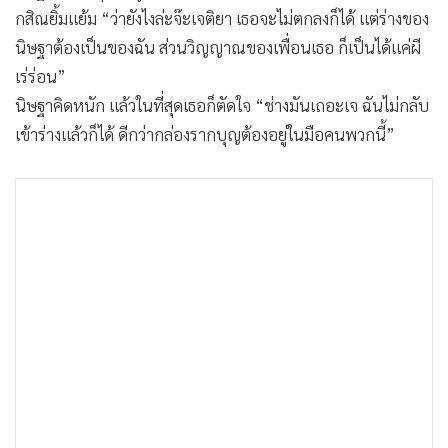
กสิณยิ้มแย้ม “ว่ายังไงล่ะจ๊ะเจติยา เธอจะไม่ตกลงก็ได้ แต่ร่างของ
นิษฐาต้องเป็นของฉัน ส่วนวิญญาณของเพื่อนเธอ ก็เป็นได้แค่ผี
เร่ร่อน”
นิษฐาคิดหนัก แล้วในที่สุดเธอก็ตัดใจ “ช่างมันเถอะเจ ฉันไม่กลับ
เข้าร่างแล้วก็ได้ ดีกว่ากล่องรากบุญต้องอยู่ในมือคนพวกนี้”