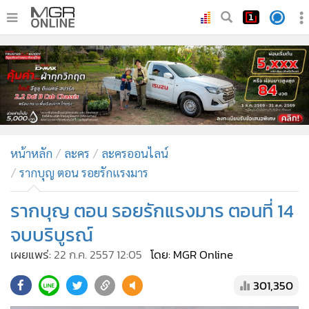
•
หน้าหลัก
•
ทันเหตุการณ์
•
ภาคใต้
•
ภูมิภาค
•
Online Section
หน้าหลัก
ละคร
ละครออนไลน์
•
บันเทิง
รากบุญ ตอน รอยรักแรงมาร
•
ผู้จัดการรายวัน
•
คอลัมนิสต์
รากบุญ ตอน รอยรักแรงมาร ตอนที่ 14
•
ละคร
จบบริบูรณ์
•
CbizReview
เผยแพร่:
22 ก.ค. 2557 12:05
โดย: MGR Online
•
Cyber BIZ
301,350
•
ผู้จัดกวน