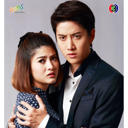
•
Good health & Well-being
•
Green Innovation & SD
•
Management & HR
•
MGR Live
•
Infographic
•
การเมือง
•
ท่องเที่ยว
•
กีฬา
•
ต่างประเทศ
•
Special Scoop
•
เศรษฐกิจ-ธุรกิจ
•
จีน
•
ชุมชน-คุณภาพชีวิต
•
อาชญากรรม
•
Motoring