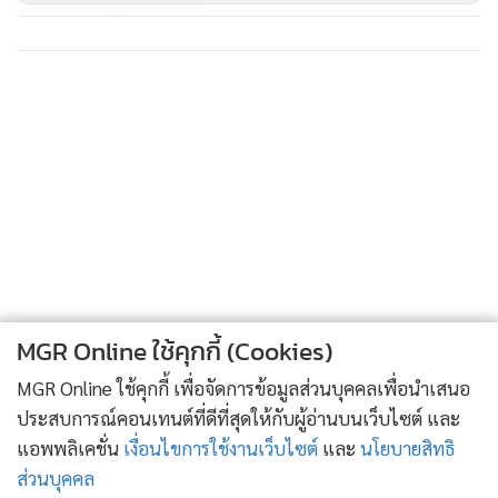
กสิณยิ้มบางๆ “นั่นเป็นกล่องใบเก่า แต่กล่องใบใหม่ ทันทีที่ถือ
กำเนิด จะสามารถให้พรได้ทันทีหนึ่งอย่าง โดยไม่ต้องแลกเปลี่ยน
11,796
กับอะไรทั้งนั้น”
เจติยาพยักหน้ารับอย่างเข้าใจก่อนจะหันไปพูดกับอยุทธ์ “คุณ
อยุทธ์คะ ทุกอย่างอยู่ในกำมือคุณแล้ว ขอให้คุณคิดถึงความ
ต้องการที่แท้จริงของพ่อคุณให้มากๆ”
อยุทธ์เครียดและลังเล
พิมพ์อรตวาดใส่ “หุบปากซะทีเถอะ เธอพูดมากไปแล้ว” พิมพ์อร
มีสีหน้าเคร่งเครียดจริงจัง “นี่เป็นครั้งสุดท้าย ที่เธอจะทำเพื่อคุณ
พ่อแล้วนะอยุทธ์ ที่แล้วมาเธอเห็นแก่ตัวแล้วก็ทำเพื่อตัวเองมา
ตลอด ถ้าครั้งนี้ เธอไม่ช่วยคุณพ่อเธอก็ไม่มีโอกาสอีกแล้ว”
MGR Online ใช้คุกกี้ (Cookies)
อยุทธ์เครียดสุดๆ เพราะไม่รู้จะตัดสินใจยังไงดี
MGR Online ใช้คุกกี้ เพื่อจัดการข้อมูลส่วนบุคคลเพื่อนำเสนอ
อยุทธ์คิดเพียงเสี้ยวของความคิดก่อนจะตัดใจหันไปพูดกับกสิณ
ประสบการณ์คอนเทนต์ที่ดีที่สุดให้กับผู้อ่านบนเว็บไซต์ และ
“ฉันจะสร้างกล่องรากบุญ”
แอพพลิเคชั่น
เงื่อนไขการใช้งานเว็บไซต์
และ
นโยบายสิทธิ
พิมพ์อรและกสิณดีใจสุดๆ ในขณะที่ลาภิณและเจติยาผิดหวัง
ส่วนบุคคล
สุดๆ ที่ในที่สุดทุกอย่างที่สู้มาก็สูญเปล่า