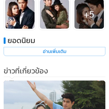
“งั้นในเมื่อมีเหรียญคนละเหรียญ ก็เท่ากับเป็นเจ้าของกล่องทั้ง
+5
สามคนเลยสิ”
“เจ้าของกล่องมีได้แค่คนเดียว ในเมื่อทุกคนมีคนละเหรียญ ก็เป็น
อำนาจของฉันที่จะเลือกเจ้าของเอง” กสิณหันไปมองพิมพ์อร
“และฉันก็เลือก พิมพ์อร”
ยอดนิยม
พิมพ์อรยิ้มดีใจที่ในที่สุดความฝันที่จะได้เป็นเจ้าของกล่องราก
บุญก็กำลังจะเป็นจริงแล้ว
อ่านเพิ่มเติม
เจติยายิ้มบางๆ “ถ้าอย่างนั้น ฉันขอยกเหรียญของฉัน...ให้คุณ
อยุทธ์”
ข่าวที่เกี่ยวข้อง
พูดจบทุกคนพากันหันไปมองเจติยาเป็นตาเดียวทันที
ลาภิณกับอยุทธ์พูดพร้อมกันด้วยความตกใจมาก “เจ / คุณเจ!”
พิมพ์อรโมโหสุดๆ “นังบ้า แกทำอย่างงี้ได้ยังไง แกทำลายความ
ฝันของฉันได้ยังไง” พิมพ์อรหันไปพูดกับกสิณ “อย่าไปยอมมัน
นะกสิณ”
กสิณหน้าเครียด “เรื่องนี้อยู่นอกเหนืออำนาจของฉัน กฎก็ต้อง