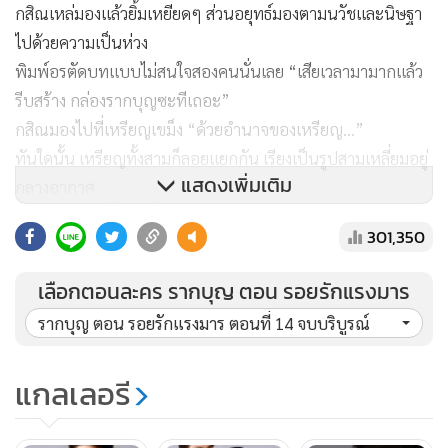
กสิณเหล่มองแล้วยิ้มเหยียดๆ ส่วนอยุทธ์มองตามนวัชและนิษฐา
ไปด้วยความเป็นห่วง
พิมพ์อรตัดบทแบบไม่สนใจสองคนนั่นเลย “เสียเวลามามากแล้ว
รีบสร้าง กล่องรากบุญซะทีเถอะ”
กสิณมองไปที่เหรียญเขม็ง “ด้วยอำนาจของเหรียญ...”
ทันใดนั้น เหรียญทั้งสามก็ลอยแยกกัน เรียงเป็นรูปสามเหลี่ยมอยู่
แสดงเพิ่มเติม
กลางอากาศ
เจติยาพูดสวนขึ้น “เดี๋ยวก่อน”
301,350
พิมพ์อรตวาดแว๊ด “อะไรอีกล่ะ”
เหรียญทั้งสามลอยกลับมารวมกันอีกครั้ง
เลือกตอนละคร รากบุญ ตอน รอยรักแรงมาร
“ฉันมีคำถาม เหรียญมีสามเหรียญ เจ้าของมีสามคน แต่กล่องราก
รากบุญ ตอน รอยรักแรงมาร ตอนที่ 14 จบบริบูรณ์
บุญมีกล่องเดียว ถ้าสร้างกล่องรากบุญขึ้นมาใหม่ แล้วมันจะตก
เป็นของใคร”
แกลเลอรี
พิมพ์อรชะงักเพราะข้อนี้เธอก็ไม่เคยคิดเหมือนกัน
กสิณยิ้มรับ “เข้าใจถามดีนี่ ระหว่างสามคน ใครมีเหรียญในครอบ
ครองมากกว่ากัน ก็จะได้เป็นเจ้าของกล่องรากบุญคนใหม่”