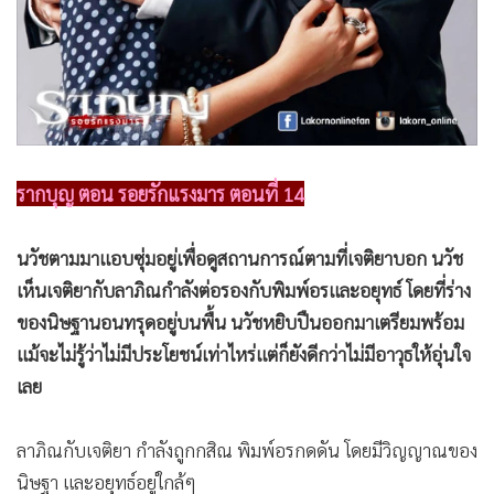
•
เกม
•
วิทยาศาสตร์
•
SMEs
•
หุ้น
•
อินโดจีน
•
กองทุนรวม
รากบุญ ตอน รอยรักแรงมาร ตอนที่ 14
•
Celeb Online
นวัชตามมาแอบซุ่มอยู่เพื่อดูสถานการณ์ตามที่เจติยาบอก นวัช
•
Factcheck
เห็นเจติยากับลาภิณกำลังต่อรองกับพิมพ์อรและอยุทธ์ โดยที่ร่าง
•
ญี่ปุ่น
ของนิษฐานอนทรุดอยู่บนพื้น นวัชหยิบปืนออกมาเตรียมพร้อม
•
News1
แม้จะไม่รู้ว่าไม่มีประโยชน์เท่าไหร่แต่ก็ยังดีกว่าไม่มีอาวุธให้อุ่นใจ
•
Gotomanager
เลย
ลาภิณกับเจติยา กำลังถูกกสิณ พิมพ์อรกดดัน โดยมีวิญญาณของ
นิษฐา และอยุทธ์อยู่ใกล้ๆ