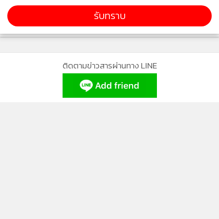
“ฉันต้องทำยังไงต่อ” อยุทธ์ถาม
รับทราบ
กสิณยิ้มพอใจ “ตอนนี้เธอเป็นเจ้าของกล่องแล้ว เพียงแค่เธอเอ่ย
ปาก กล่องรากบุญใบใหม่ก็จะถือกำเนิดขึ้นทันที”
อยุทธ์จ้องเขม็งไปที่เหรียญทั้งสาม “ด้วยอำนาจแห่งเหรียญทั้ง
ติดตามข่าวสารผ่านทาง LINE
สาม”
ทันใดนั้น เหรียญทั้งสามก็ลอยแยกกันแล้วเรียงเป็นรูปสามเหลี่ยม
อยู่กลางอากาศ
MGR Online Application
“ฉันขอสร้างกล่องรากบุญขึ้นมาใหม่เดี๋ยวนี้” อยุทธ์พูด
พูดจบสีดำที่อยู่ในเหรียญแต่ละอันก็กลายเป็นควันดำลอยออกมา
จากเหรียญจนเหรียญทั้งสามกลายเป็นสีขาวบริสุทธิ์ ควันดำลอย
มารวมกันที่กึ่งกลางของสามเหลี่ยมก่อนจะผสมรวมกันแล้วขยาย
ติดตาม MGR Online
ตัวมากขึ้นเรื่อยๆ จนในที่สุดก็กลายเป็น “กล่องรากบุญ” ขึ้นมา
ใหม่
เจติยากับลาภิณตกตะลึงที่ได้เห็นกล่องรากบุญอีกครั้ง ในขณะที่
พิมพ์อรดีใจสุดๆ ที่เห็นกล่องรากบุญจนลืมไปว่าเธอไม่ใช่เจ้าของ