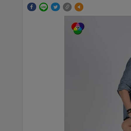
•
Management & HR
•
MGR Live
•
Infographic
•
การเมือง
•
ท่องเที่ยว
•
กีฬา
•
ต่างประเทศ
•
Special Scoop
•
เศรษฐกิจ-ธุรกิจ
•
จีน
•
ชุมชน-คุณภาพชีวิต
•
อาชญากรรม
•
Motoring
•
เกม
•
วิทยาศาสตร์
•
SMEs
•
หุ้น