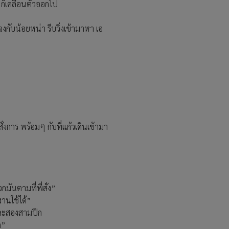
ถ ก็เคลื่อนตัวออกไป
จงกับน้อยหน่า รีบวิ่งเข้ามาหา เอ
ั่งการ พร้อมๆ กับที่แก้วเดินเข้ามา
มันตามที่พี่สั่ง”
งานใช้ได้”
นละสองสามปึก
ก”