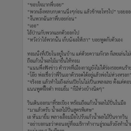
“ขอบใจมากพี่บอย”
“พวกเอ็งหลบกบดานนิ่งๆก่อน แล้วข้าจะโทรไป” บอยออก
“งั้นพวกฉันลาพี่บอยก่อน”
“เออ”
ไอ้ป่านกับพวกแยกตัวออกไป
“หวังว่าไอ้พวกนั้น เก็บนังเอให้เรา” บอยพูดกับตัวเอง
ทอมนั่งที่เปียโนอยู่ในบ้าน แต่ด้วยความกังวล ก็เลยเล่นไ
ถือแก้วน้ำผลไม้มายื่นให้ทอม
“แนนพึ่งฟังข่าว ตำรวจที่เมืองกาญยังไม่ได้ร่องรอยคนร้า
“โอ๊ย พ่อเชื่อว่าพี่วินเอาตัวรอดได้อยู่แล้วพ่อไม่ห่วงหรอก
“จริงอะ แล้วทำไมถึงเล่นเปียโนไม่เป็นเพลงเลย ตั้งแต่ตอ
แนนพูดจี้ใจดำ ทอมยิ้ม “ก็มีห่วงบ้างนิดๆ”
วินเดินออกมาที่ระเบียง พร้อมถือแก้วน้ำผลไม้ปั่นในมือ
“มาแล้วครับ น้ำผลไม้ปั่นสูตรพิเศษ”
เอ หันมายิ้ม พลางเอื้อมมือไปรับแก้วน้ำผลไม้ปั่นจากวิน
“อย่าบอกนะว่าตอนอยู่ที่อเมริกาทำงานอู่รถแล้วยังทำน้
“แน่นอน” วินยืดอก