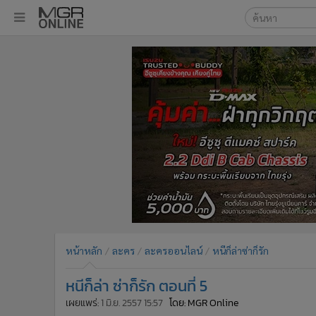
เลือกเครื่องมือท
•
หน้าหลัก
ค้นหา
•
ทันเหตุการณ์
Google
•
ภาคใต้
•
ภูมิภาค
MGR Onl
•
Online Section
ค้นหาขั
•
บันเทิง
•
ผู้จัดการรายวัน
•
คอลัมนิสต์
•
ละคร
•
CbizReview
•
Cyber BIZ
หน้าหลัก
ละคร
ละครออนไลน์
หนีก็ล่าซ่าก็รัก
•
ผู้จัดกวน
หนีก็ล่า ซ่าก็รัก ตอนที่ 5
•
Good health & Well-being
•
Green Innovation & SD
เผยแพร่:
1 มิ.ย. 2557 15:57
โดย: MGR Online