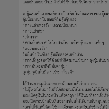
เอคะยั้นคะยอ ป้าแม่ค้ารับไว้ วินกับเอ รีบขึ้นรถ จากนั้นร
รถตู้แล่นเข้ามาจอดที่หน้าบ้านพัก วินกับเอลงจากรถ จุ๊บแ
อุ้มน้อยหน่า ในขณะที่วินอุ้มจุ๊บแจง
“หายแล้วเหรอจ๊ะ” เอถามน้อยหน่า
“หายแล้วค่ะ”
“เก่งมาก”
“พี่วินกับพี่เอ ทำไมไปเบิกตังนานจัง” จุ๊บแจงถามซื่อๆ
“คนเยอะน่ะจ้ะ”
วินยิ้มขำ วินกับเอ อุ้มเด็กสองคนเข้าบ้าน
“พวกเอ็งดูรอบๆให้ดี อย่าให้ใครผ่านเข้ามา” ลุงชุ่มหันมาส
“พวกมันจะมาถึงนี่มั้ยตาชุ่ม”
ลุงชุ่ม ชูปืนในมือ “ เข้ามาก็เจอดี”
ไอ้ป่านลากถุงเงินมาตรงหน้าบอย แล้วรีบรายงาน
“ไม่รู้พวกไหนมาจับตัวไอ้สองคนนั่นไป ผมเลยไม่ได้เก็บพวก
บอยเปิดดูเงินในกระเป๋า แล้วตาลุก “ได้เงินมาถือว่าเอ็งทำ
บอยเปิดกระเป๋าหยิบเงินออกมาโยนให้ไอ้ป่านกับสมุนค
“เอาไปใช้แค่นี้ก่อน ใช้มากเดี๋ยวคนจะสงสัยแล้วข้าจะให้อี