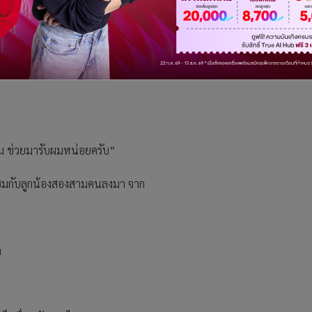
ินกับเอ โผล่มาหลังซุ้มพร้อมๆ กับ
ม ช่วยมารับผมหน่อยครับ”
ลุงชุ่มกับลูกน้องสองสามคนลงมา จาก
า