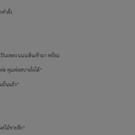
คำสั่ง
ม่เป็นเพลง แนนเดินเข้ามา พร้อม
ยค่ะ คุณพ่อสบายใจได้”
”
นเย็นแล้ว”
ำผลไม้ขายอีก”