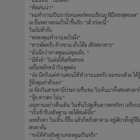
“ล้อเล่นน่า”
“ผมทำงานเป็นบาร์เทนเดอร์ตอนเรียนยู ฝีมือชงสุดยอด”
เอ ยิ้มพลางยกแก้วน้ำขึ้นจิบ “เฮ้ อร่อยนี่”
วินก้มหัวรับ
“ตกลงคุณทำงานอะไรมั่ง”
“สารพัดครับ ล้างชาม เก็บโต๊ะ เสิร์ฟอาหาร”
“ฉันนึกว่าทางคุณแม่คุณเอ้อ..”
“มีตังค์” วินต่อให้เสร็จสรรพ
เอยิ้มพยักหน้าวินพูดต่อ
“อ๋อ มีครับแต่ท่านสอนให้ทำงานนะครับ ผมชอบด้วย ได้รู้จ
รู้จักคุณค่าตัวเอง”
เอ จ้องวินสายตามีประกายชื่นชม วินหันมาทั้งสองสบตาก
“อุ๊ย ดาวตก โน่น”
เออุทานอย่างตื่นเต้น วินหันไปดูเห็นดาวตกจริงๆ เอรีบบ
“เร็วเข้ารีบอธิษฐาน จะได้สมดังใจ”
เอหลับตา วินเห็น ก็ยิ้ม แล้วก็หลับตาตาม ครู่เดียวทั้งคู่ก็
สบตากัน
“ขอให้คำอธิษฐานของคุณเป็นจริง”