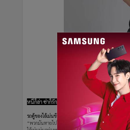
•
อินโดจีน
•
กองทุนรวม
•
Celeb Online
•
Factcheck
•
ญี่ปุ่น
•
News1
•
Gotomanager
หนีก็ล่า ซ่าก็รัก
ตอนที่ 5
รถตู้ของไอ้เม่นขับมาช้าๆ ผ่านซุ้มที่ขายของชาวบ้านไป
“พวกมันหายไปไหนวะ เร็วฉิบเป๋ง”
ไอ้เม่นบ่นอย่างหงุดหงิด