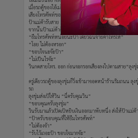
เมื่อรถตู้ของไอ้เม่น แล่นผ่านห่างซุ้มห่างออกไป ร่างของว
เสียงโทรศัพท์ของป้าแม่ค้าดังขึ้น
ป้าแม่ค้ารับสาย “วันนี้ขายไม่ค่อยดี กลับดึกๆนะลูก”
จากนั้นป้าแม่ค้าก็วางสาย วินรีบพูดขึ้นมาทันที
“ยืมโทรศัพท์หน่อยนะป้า เดี๋ยวฉันจ่ายค่าโทรให้”
“โอย ไม่ต้องหรอก”
“ขอบใจนะจ๊ะป้า”
“ไม่เป็นไรจ้ะ”
วินกดสายโทร. ออก ก่อนจะกรอกเสียงลงไปตามสาย“ลุงชุ่
ครู่เดียวรถตู้ของลุงชุ่มก็วิ่งเข้ามาจอดหน้าร้านริมถนน 
รถ
ลุงชุ่มส่งเป้ให้วิน “นี่ครับคุณวิน”
“ขอบคุณครับลุงชุ่ม”
วินรับมาแล้วเปิดเป้หยิบเงินออกมาพับหนึ่ง ส่งให้ป้าแม่ค้
“ป้าครับขอบคุณที่ให้ยืมโทรศัพท์”
“ไม่ต้องจ้า”
“รับไว้เถอะป้า ขอบใจมากจ้ะ”