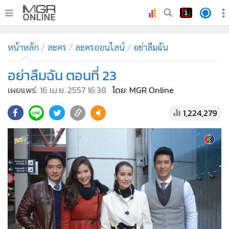
•
หน้าหลัก
หน้าหลัก
ละคร
ละครออนไลน์
อย่าลืมฉัน
•
ทันเหตุการณ์
•
อย่าลืมฉัน ตอนที่ 23
ภาคใต้
•
ภูมิภาค
เผยแพร่:
16 เม.ย. 2557 16:38
โดย: MGR Online
•
Online Section
1,224,279
•
บันเทิง
•
ผู้จัดการรายวัน
•
คอลัมนิสต์
•
ละคร
•
CbizReview
•
Cyber BIZ
•
ผู้จัดกวน