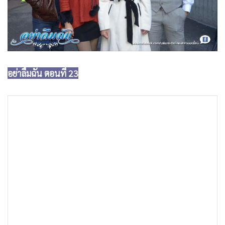
•
Good health & Well-being
•
Green Innovation & SD
•
Management & HR
•
MGR Live
•
Infographic
อย่าลืมฉัน ตอนที่ 23
•
การเมือง
•
ท่องเที่ยว
•
กีฬา
•
ต่างประเทศ
•
Special Scoop
•
เศรษฐกิจ-ธุรกิจ
•
จีน
•
ชุมชน-คุณภาพชีวิต
•
อาชญากรรม
•
Motoring