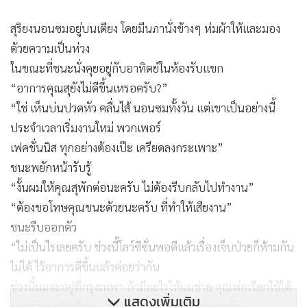
สุริยงนอนซมอยู่บนเตียง โดยมีนภานั่งข้างๆ ห่มผ้าให้และมอง
ด้วยความเป็นห่วง
ในขณะที่ชนะนั่งคุยอยู่กับอาทิตย์ในห้องรับแขก
“อาการคุณสุยังไม่ดีขึ้นเหรอครับ?”
“ใช่ เห็นบ่นปวดหัว คลื่นไส้ นอนซมทั้งวัน แต่เขาเป็นอย่างนี้
ประจำเวลาเริ่มงานใหม่ พวกเพอร์
เฟคชั่นนิส ทุกอย่างต้องเป๊ะ เครียดลงกระเพาะ”
ชนะพยักหน้ารับรู้
“งั้นผมให้คุณสุพักต่อนะครับ ไม่ต้องรีบกลับไปทำงาน”
“ต้องขอโทษคุณชนะด้วยนะครับ ที่ทำให้เสียงาน”
ชนะรีบออกตัว
“ไม่เป็นไรเลยครับ ช่วงนี้โลว์ซีซั่นพอดีแล้วเรื่องเจ็บป่วยก็ห้ามกัน
ไม่ได้ ไว้อาการดีขึ้นแล้วค่อยว่ากัน
ช่วงนี้ผมจะอยู่ที่กรุงเทพฯ ถ้ามีอะไรให้ผมช่วย คุณพ่อเรียกใช้ได้
แสดงเพิ่มเติม
นะครับ ผมยินดีมาดูแลคุณสุและทุกคนในครอบครัว