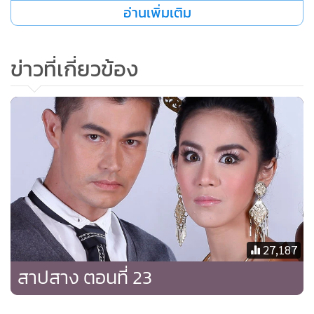
อ่านเพิ่มเติม
เกนหลงเดินผ่าน Coffee Shop ภายในโรงแรม ลูกค้าที่นั่งอยู่ใน
ร้าน สะกิดกันมองแล้วซุบซิบ จนเธอรู้สึกตัว และหันกลับไปมอง
ข่าวที่เกี่ยวข้อง
ลูกค้ารีบทำเฉไฉ มองโน่นมองนี่ไป เกนหลงหันหนีอย่างพยายาม
ทำใจ
“คุณเกนหลงคะ มีแขกชื่อคุณสมคิดมาขอพบค่ะ”
เลขาสาวเดินเข้ามาบอก เกนหลงแปลกใจ
“คุณสมคิด?”
“ผมทราบครับว่าไม่ควรจะมารบกวนคุณเกน”
สมคิดรีบออกตัวกับเกนหลง สีหน้าลำบากใจสุดๆ
“แต่ผมจนปัญญา ตั้งแต่เกิดเรื่องคุณเขมหันหลังให้กับทุกอย่าง
ตอนนี้ที่บริษัทมีหลายโปรเจ็กต์ที่รอ
27,187
การตัดสินใจของคุณเขม แต่คุณเขมไม่ยอมรับรู้ พอตื๊อมาก ๆ ก็
สาปสาง ตอนที่ 23
จะยกบริษัทให้ผมกับวิบูลย์บริหาร ถ้าปล่อยไว้แบบนี้
อีกไม่นาน บริษัทก็คงอยู่ไม่ได้จริงๆ”