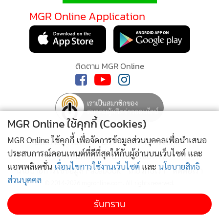
“แล้วทำไมคุณสมคิดไม่บอกเกน”
MGR Online Application
สมคิดรีบอธิบาย
“พูดตอนนั้นไม่มีประโยชน์หรอกครับ ยิ่งพูดยิ่งบานปลาย เพราะ
เจ้าของเรื่องยังสับสน แต่ตอนนี้ผม
ติดตาม MGR Online
พูดได้เพราะหลายอย่างเริ่มคลี่คลาย คุณเขมรู้สึกผิดกับคุณเกน
มาก แต่เพราะเหตุการณ์ในอดีต ความเสียใจทำให้คุณ
เขมต้องการแก้แค้น แต่เขาไม่เคยมีความสุขกับสิ่งที่เขาทำเลยสัก
นิด”
MGR Online ใช้คุกกี้ (Cookies)
เกนหลงฟังแล้วคิดตามแววตาเริ่มอ่อนลง
“คุณเขมไม่ได้ตั้งใจจะทำร้ายคุณ เขาทำไปเพราะไม่รู้ตัว และไม่รู้
MGR Online ใช้คุกกี้ เพื่อจัดการข้อมูลส่วนบุคคลเพื่อนำเสนอ
นโยบายความเป็นส่วนตัว
นโยบายการใช้คุกกี้
ใจตัวเอง”
ประสบการณ์คอนเทนต์ที่ดีที่สุดให้กับผู้อ่านบนเว็บไซต์ และ
ข้อกำหนดและเงื่อนไขการใช้บริการ
เกนหลงครุ่นคิด
แอพพลิเคชั่น
เงื่อนไขการใช้งานเว็บไซต์
และ
นโยบายสิทธิ
นโยบายการใช้ข้อมูล Facebook
เกี่ยวกับเรา
ติดต่อเรา
“คุณเกน ผมขอร้อง ช่วยคุณเขมสักครั้ง ให้เขากลับมายืนให้ได้
ส่วนบุคคล
© 2014-2026 mgronline.com. All rights reserved.
อีกครั้ง ช่วยผมและทุกคนในบริษัท
รับทราบ
ด้วยเถอะครับ ผมขอร้อง”