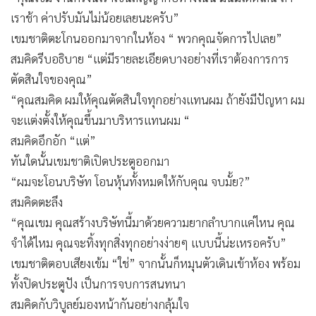
เราช้า ค่าปรับมันไม่น้อยเลยนะครับ”
เขมชาติตะโกนออกมาจากในห้อง “ พวกคุณจัดการไปเลย”
สมคิดรีบอธิบาย “แต่มีรายละเอียดบางอย่างที่เราต้องการการ
ตัดสินใจของคุณ”
“คุณสมคิด ผมให้คุณตัดสินใจทุกอย่างแทนผม ถ้ายังมีปัญหา ผม
จะแต่งตั้งให้คุณขึ้นมาบริหารแทนผม “
สมคิดอึกอัก “แต่”
ทันใดนั้นเขมชาติเปิดประตูออกมา
“ผมจะโอนบริษัท โอนหุ้นทั้งหมดให้กับคุณ จบมั้ย?”
สมคิดตะลึง
“คุณเขม คุณสร้างบริษัทนี้มาด้วยความยากลำบากแค่ไหน คุณ
จำได้ไหม คุณจะทิ้งทุกสิ่งทุกอย่างง่ายๆ แบบนี้น่ะเหรอครับ”
เขมชาติตอบเสียงเข้ม “ใช่” จากนั้นก็หมุนตัวเดินเข้าห้อง พร้อม
ทั้งปิดประตูปัง เป็นการจบการสนทนา
สมคิดกับวิบูลย์มองหน้ากันอย่างกลุ้มใจ