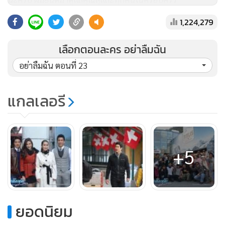
ครับ”
1,224,279
อาทิตย์ยิ้มให้ชนะ “ขอบคุณมากครับ”
ชนะนึกได้จึงค่อยๆ ตะล่อมถาม
เลือกตอนละคร อย่าลืมฉัน
“เอ่อ แล้วช่วงนี้คุณเอื้อกับคุณเขมชาติแวะมาที่นี่บ้างหรือเปล่า
อย่าลืมฉัน ตอนที่ 23
ครับ”
“คุณเอื้อมาบ่อย มาหาไก่ไข่ ยิ่งหนูเล็กไม่อยู่ ยิ่งหาเวลามาเยี่ยม
แกลเลอรี
แต่คุณเขมชาติ เจ้านายเก่าหนูเล็ก
ใช่มั้ย”
ชนะพยักหน้า “ครับ”
“เขาไม่เคยมา เมื่อก่อนก็มีบ้าง มาส่งหนูเล็กหน้าบ้าน แต่ยังไม่
+5
เคยเข้ามาในบ้านนะ มีอะไรหรือเปล่า”
“อ๋อ มะไม่มีครับ ผมแค่กลัวว่าจะมาแอบชวนคุณสุกลับไปทำงาน
ด้วยนะครับ ก็เลยถามๆ ดู “
ชนะหัวเราะกลบเกลื่อน รู้สึกโล่งอกที่เขมชาติไม่มา ในขณะที่
ยอดนิยม
อาทิตย์มองชนะอย่างแปลกใจ