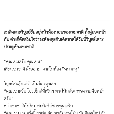
•
เกม
•
วิทยาศาสตร์
•
SMEs
•
หุ้น
สมคิดและวิบูลย์ยืนอยู่หน้าห้องนอนของเขมชาติ ทั้งคู่มองหน้า
•
อินโดจีน
กัน ต่างก็ตัดสวินใจว่าจะต้องคุยกันเด็ดขาดได้วันนี้
วิบูลย์เคาะ
•
กองทุนรวม
ประตูห้องเขมชาติ
•
Celeb Online
•
Factcheck
“คุณเขมครับ คุณเขม”
•
ญี่ปุ่น
เสียงเขมชาติ ดังออกมาจากในห้อง ”หนวกหู”
•
News1
•
Gotomanager
วิบูลย์สะดุ้งแต่จำเป็นต้องพูดต่อ
“คุณเขมครับ โปรเจ็กต์ที่สวิสฯ ทางโน้นต้องการความคืบหน้า
ครับ”
ทว่าเขมชาติยังเงียบ สมคิดรีบ่ชวยพูดเสริม
“คุณเขม งานครั้งนี้เราเซ็นสัญญากับทางโน้น มันมีเดตไลน์ ถ้า