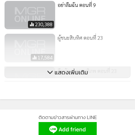
เกนหลงมองด้วยความเป็นห่วงแต่พยายามอธิบาย
อย่าลืมฉัน ตอนที่ 9
“ระหว่างเกนกับเขมมันจบไปแล้วค่ะ เกนไม่อยากเกี่ยวข้องกับ
เขมอีก”
230,388
สมคิดรีบบอก
“ผมทราบ ผมถึงลำบากใจที่จะมาพูดกับคุณ แต่คุณเกนครับ ผม
ผู้ชนะสิบทิศ ตอนที่ 23
ขอร้องนะครับ คุณเท่านั้นที่จะช่วย
คุณเขมได้”
17,584
เกนหลงทำหน้านิ่ง
“คุณสมคิดขอร้องผิดคนแล้วล่ะค่ะ น่าจะไปหาอีกคนมากกว่า”
คือหัตถาครองพิภพ ตอนที่ 23
แสดงเพิ่มเติม
สมคิด ตัดสิอนใจพูดตรงๆ
“ถ้าคุณเกนหมายถึงแฟนเก่า คุณสุริยง ผมบอกได้เลยว่าไม่มี
101,094
ประโยชน์ ผมรู้เรื่องระหว่างคุณสุริยงกับ
คุณเขมชาติหมดแล้วครับ”
เกนหลงรีบถาม
ติดตามข่าวสารผ่านทาง LINE
“รู้นานหรือยังคะ? ก่อนหน้างานหมั้นหรือเปล่า”
สมคิดพยักหน้าอย่างหนักใจ