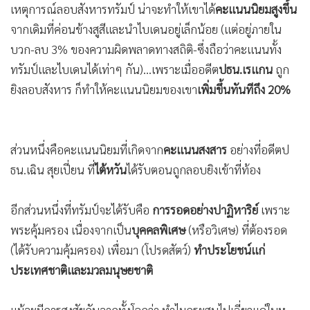
เหตุการณ์ลอบสังหารทรัมป์ น่าจะทำให้เขาได้
คะแนนนิยมสูงขึ้น
จากเดิมที่ค่อนข้างสูสีและนำไบเดนอยู่เล็กน้อย (แต่อยู่ภายใน
บวก-ลบ 3% ของความผิดพลาดทางสถิติ-ซึ่งถือว่าคะแนนทั้ง
ทรัมป์และไบเดนได้เท่าๆ กัน)…เพราะเมื่ออดีต
ปธน.เรแกน
ถูก
ยิงลอบสังหาร ก็ทำให้คะแนนนิยมของเขา
เพิ่มขึ้นทันทีถึง 20%
ส่วนหนึ่งคือคะแนนนิยมที่เกิดจาก
คะแนนสงสาร
อย่างที่อดีตป
ธน.เฉิน สุยเปี่ยน ที่
ไต้หวัน
ได้รับตอนถูกลอบยิงเข้าที่ท้อง
อีกส่วนหนึ่งที่ทรัมป์จะได้รับคือ
การรอดอย่างปาฏิหาริย์
เพราะ
พระคุ้มครอง เนื่องจากเป็น
บุคคลพิเศษ
(หรือวิเศษ) ที่ต้องรอด
(ได้รับความคุ้มครอง) เพื่อมา (โปรดสัตว์)
ทำประโยชน์แก่
ประเทศชาติและมวลมนุษยชาติ