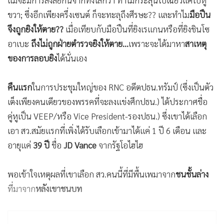
แม้จะมีการสงสัยกันจากทั้งโลกว่า ทำไมกระสุนไปเฉี่ยวแค่ใบหู
ขวา; ซึ่งอีกเพียงครึ่งเซนต์ ก็จะทะลุถึงศีรษะ?? และทำไม
มือปืน
จึงถูกยิงให้ตาย??
เมื่อเทียบกับมือปืนที่ยิงเรแกนหรือที่ยิงชินโซ
อาเบะ
ถึงไม่ถูกฝ่ายตำรวจยิงให้ตาย…
เพราะจะได้มาหา
สาเหตุ
ของการลอบยิง
ได้นั่นเอง
คืนแรก
ในการประชุมใหญ่ของ RNC อดีตปธน.ทรัมป์ (ซึ่งเป็นตัว
เต็งเพียงคนเดียวของพรรคที่จะลงแข่งศึกปธน.) ได้ประกาศชื่อ
คู่หูเป็น VEEP/หรือ Vice President-รองปธน.) ซึ่งเขาได้เลือก
เอา สว.สมัยแรกที่เพิ่งได้รับเลือกเข้ามาได้แค่ 1 ปี 6 เดือน และ
อายุแค่
39 ปี
ชื่อ
JD Vance
จากรัฐโอไฮไฮ
พอเข้าใจเหตุผลที่เขาเลือก สว.คนนี้ที่มีพื้นเพมาจาก
ชนชั้นล่าง
ที่มาจาก
หลังเขาชนบท