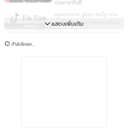
ประธานาธิบดี
พรรครีพับลิกัน) ว่า ทรัมป์เป็นมนุษย์
ตลบตะแลง, เป็นนักต้มตุ๋น
เป็นต้น
ฉลุยตามคาด! วุฒิสภาสหรัฐฯ ผ่าน
กม.บังคับ TikTok ขายหุ้นภายใน 1
แสดงเพิ่มเติม
ปี ไม่งั้น ‘โดนแบน’
โดยเฉพาะคือ อดีตผู้ว่าการรัฐเซาท์แคโรไลนา ที่มีเสียงสนับสนุน
1,770
ในพรรคค่อนข้างแน่นหนาคือ
Nikki Haley
ที่ได้บดขยี้นโยบาย
ข่าวในหมวดล่าสุด
รองอธิบดี สำนักนโยบาย
ของทรัมป์ในหลายๆ เรื่อง โดยเฉพาะนโยบาย
เป็นมิตรกับปูติน
วิทยาศาสตร์และเทคโนโลยี กระทร
ซึ่งเป็นมหาอันตรายต่อประเทศสหรัฐฯ
วงศึกษาธิการฯ ญี่ปุ่น เยือน TNI
1
ทรัมป์ต้องชนะเรื่องภาษีนำเข้า
175
เธอยืนกระต่ายขาเดียวอยู่ฝั่งตรงข้ามทรัมป์มาตลอดปีที่แล้ว
2
ขณะกำลังหาเสียงแข่งกับทรัมป์ที่จะเป็นตัวแทนพรรค และหลัง
จากเธอแพ้ทรัมป์ในการลงคะแนน Super Tuesday แล้ว เธอก็
3
แคนาดาสู้สู้
แค่ถอยจากการเป็นผู้สมัครแข่ง
แต่ไม่ยอมยกคะแนน Delegates
ที่เธอได้มา ที่จะมอบให้แก่ทรัมป์ และไม่ยอมเปล่งวาจาว่าจะสนับ
4
แรงต้านดาต้าเซ็นเตอร์เติบใหญ่
สนุนทรัมป์ให้เป็นตัวแทนพรรคด้วยซ้ำ
(ต่างกับผู้สมัครคนอื่นๆ ที่
เมื่อแพ้ทรัมป์แล้ว ก็ออกมากล่าวสนับสนุนทรัมป์…
เพื่อหวังได้เข้า