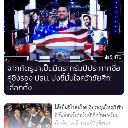
ซึ่งเป็นกลุ่มของชาว
อเมริกันผิวขาว ที่ไม่ค่อยเปิดหูเปิดตารับอะไร
ใหม่ๆ ในโลก
รวมถึงการ
ไม่คุ้นชิน
(ยอมรับ) กับผู้คนที่มี
สีผิวและ
ความเชื่อ, ค่านิยมที่ต่างกับของพวกตน
แต่ที่ต้องอ้าปากค้างกันไปก็คือ สว. JD Vance ได้เคย
พูดตำหนิ
ทรัมป์
อย่างชนิดไม่น่าจะมาร่วมงานกันได้เลยเช่น ทรัมป์คือ
ฮิต
เลอร์
ที่เป็นเผด็จการ, ทรัมป์นั้นชอบ
โกง (Fraud)
เป็นต้น
5,470
จากศัตรูมาเป็นมิตร! ทรัมป์ประกาศชื่อ
แต่เพื่อจะได้
ไต่บันไดแห่งอำนาจทางการเมืองได้อย่างรวดเร็ว เขา
คู่ชิงรอง ปธน. บ่งชี้มั่นใจคว้าชัยศึก
ยอมเปลี่ยนจุดยืน 180 องศา
ขนาดยอมขึ้นบนเวทีเพื่อถวายชีวิต
ให้กับทรัมป์ โดยบิดอย่างหน้าตาเฉยว่า เขาเคยมองผิดไปเพราะ
เลือกตั้ง
หลังจากทรัมป์เป็นปธน. เขากลับมีมุมมองใหม่ที่ศรัทธาทรัมป์
อย่างจะกลืนกิน
ได้เป็นฮีโรสมใจ!! ที่ประชุมใหญ่รีพับ
ลิกันต้อนรับ‘ทรัมป์’กึกก้อง พร้อม
เช่นเดียวกัน สว.เท็ด ครูซ, สว.มาร์โก รูบิโอ และผู้ว่าฯ รอน เดอ
เปิดตัว“เจ.ดี. แวนซ์”คู่ชิงรอง
แซนทิส ที่เคยขึ้นเวทีแข่งกับทรัมป์ (ในการคัดเลือกเป็นตัวแทน
440