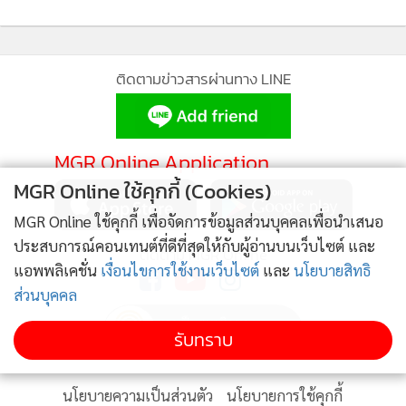
ข่าวอื่นในหมวด
ร่วม ครม.ของทรัมป์
นั่นเอง)
กลุ่มที่ให้การสนับสนุนเธอ ต่างชื่นชมในความเด็ดเดี่ยว
ไม่เปลี่ยน
จุดยืนของเธอ
รวมทั้ง
ฝ่ายธุรกิจ
ที่ถือหางเธอ
โดยยังคงบริจาคเงิน
ให้เธอจนถึงนาทีที่เธอถอนตัว (ต่างกับผู้สมัครคนอื่นๆ ที่ผู้บริจาค
ได้หยุดให้เงินสนับสนุน จนพวกเขาต้องถอนตัวจากการแข่งขัน
เพราะเงินบริจาคหยุดไหลเข้านั่นเอง)
MGR Online ใช้คุกกี้ (Cookies)
คืนที่สองในการประชุมใหญ่ของ RNC ผู้สนับสนุนเธอคงต้องอ้า
MGR Online ใช้คุกกี้ เพื่อจัดการข้อมูลส่วนบุคคลเพื่อนำเสนอ
ปากค้างเช่นกัน ที่เธอออกมายืนบนเวทีและ
ประกาศสนับสนุนท
ประสบการณ์คอนเทนต์ที่ดีที่สุดให้กับผู้อ่านบนเว็บไซต์ และ
รัมป์อย่างหมดหัวใจ
…แต่เธอก็ยังสงวนไว้เล็กน้อยว่า คงมีบางคนที่
แอพพลิเคชั่น
เงื่อนไขการใช้งานเว็บไซต์
และ
นโยบายสิทธิ
ส่วนบุคคล
ไม่ได้สนับสนุนทรัมป์ทั้ง 100 เปอร์เซ็นต์ เพราะคนเราย่อมมี
ความเห็นที่แตกต่างกันได้ ซึ่งหนึ่งในนั้นก็คือเธอเองนั่นแหละ แต่
รับทราบ
นาทีนี้ต้องสนับสนุนทรัมป์ เพราะจะทนให้ไบเดนบริหารต่อไป
ติดตามข่าวสารผ่านทาง LINE
อีก 4 ปีไม่ได้แล้ว