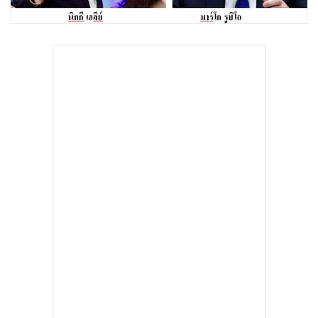
•
Good health & Well-being
•
Green Innovation & SD
•
Management & HR
•
MGR Live
•
Infographic
•
การเมือง
•
ท่องเที่ยว
•
กีฬา
•
ต่างประเทศ
•
Special Scoop
•
เศรษฐกิจ-ธุรกิจ
•
จีน
•
ชุมชน-คุณภาพชีวิต
•
อาชญากรรม
•
Motoring