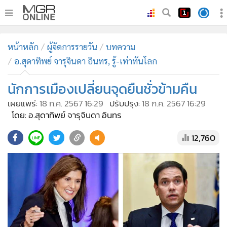
•
หน้าหลัก
หน้าหลัก
ผู้จัดการรายวัน
บทความ
•
ทันเหตุการณ์
อ.สุดาทิพย์ จารุจินดา อินทร, รู้-เท่าทันโลก
•
ภาคใต้
นักการเมืองเปลี่ยนจุดยืนชั่วข้ามคืน
•
ภูมิภาค
•
Online Section
เผยแพร่:
18 ก.ค. 2567 16:29
ปรับปรุง:
18 ก.ค. 2567 16:29
โดย: อ.สุดาทิพย์ จารุจินดา อินทร
•
บันเทิง
•
ผู้จัดการรายวัน
12,760
•
คอลัมนิสต์
•
ละคร
•
CbizReview
•
Cyber BIZ
•
ผู้จัดกวน