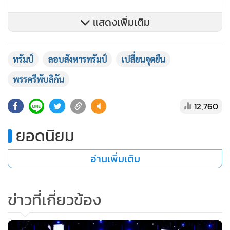
แสดงเพิ่มเติม
ทรัมป์
ลอบสังหารทรัมป์
เปลี่ยนจุดยืน
พรรครีพับลิกัน
12,760
ยอดนิยม
อ่านเพิ่มเติม
แถบทิวเขา
แอปปาเลเชียน
ที่ผู้คนอยู่แบบ
ยากจน
ทั้ง
สภาพ
ของ
ข่าวที่เกี่ยวข้อง
เศรษฐกิจและสติปัญญา
เพราะเป็นเมืองเหมือง (ถ่านหิน, เหล็ก
ฯลฯ) เรียกว่า เป็น
เมืองสนิมหรือ Rust-Belt States