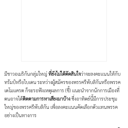
•
เกม
•
วิทยาศาสตร์
•
SMEs
•
หุ้น
•
อินโดจีน
•
กองทุนรวม
•
Celeb Online
•
Factcheck
มีชาวอเมริกันกลุ่มใหญ่
ที่ยังไม่ได้ตัดสินใจ
ว่าจะลงคะแนนให้กับ
•
ญี่ปุ่น
ทรัมป์หรือไบเดน ระหว่างผู้สมัครของพรรครีพับลิกันหรือพรรค
•
News1
เดโมแครต ก็จะรอฟังเหตุผลการ (ชี้) แนะนำจากนักการเมืองที่
•
Gotomanager
ตนอาจได้
ติดตามการหาเสียงมาบ้าง
ซึ่งอาทิตย์นี้มีการประชุม
ใหญ่ของพรรครีพับลิกัน เพื่อลงคะแนนคัดเลือกตัวแทนพรรค
อย่างเป็นทางการ