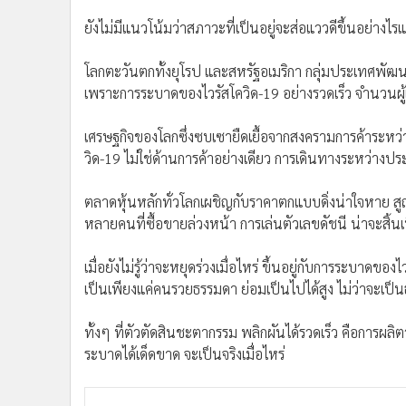
•
อินโดจีน
ยังไม่มีแนวโน้มว่าสภาวะที่เป็นอยู่จะส่อแววดีขึ้นอย่างไรแ
•
กองทุนรวม
•
Celeb Online
โลกตะวันตกทั้งยุโรป และสหรัฐอเมริกา กลุ่มประเทศพัฒน
•
Factcheck
เพราะการระบาดของไวรัสโควิด-19 อย่างรวดเร็ว จำนวนผู้เสี
•
ญี่ปุ่น
เศรษฐกิจของโลกซึ่งซบเซายืดเยื้อจากสงครามการค้าระหว่างส
•
News1
วิด-19 ไม่ใช่ด้านการค้าอย่างเดียว การเดินทางระหว่าง
•
Gotomanager
ตลาดหุ้นหลักทั่วโลกเผชิญกับราคาตกแบบดิ่งน่าใจหาย ส
หลายคนที่ซื้อขายล่วงหน้า การเล่นตัวเลขดัชนี น่าจะสิ้น
เมื่อยังไม่รู้ว่าจะหยุดร่วงเมื่อไหร่ ขึ้นอยู่กับการระบ
เป็นเพียงแค่คนรวยธรรมดา ย่อมเป็นไปได้สูง ไม่ว่าจะเป็
ทั้งๆ ที่ตัวตัดสินชะตากรรม พลิกผันได้รวดเร็ว คือการผ
ระบาดได้เด็ดขาด จะเป็นจริงเมื่อไหร่