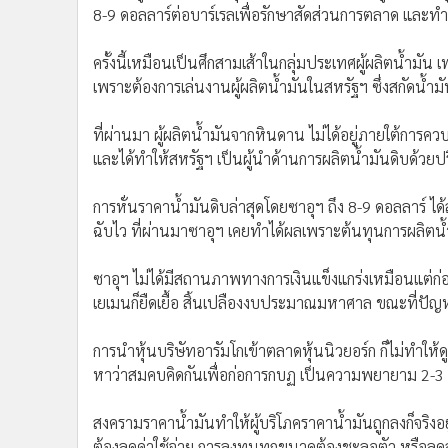
8-9 ดอลลาร์ต่อบาร์เรลเพื่อรักษาสัดส่วนการตลาด และทำล
ครั้งนี้เหมือนเป็นศึกสามเส้าในกลุ่มประเทศผู้ผลิตน้ำม
เพราะต้องการเล่นงานผู้ผลิตน้ำมันในสหรัฐฯ ซึ่งสกัดน้
ที่ผ่านมา ผู้ผลิตน้ำมันจากหินดาน ไม่ได้อยู่ภายใต้การค
และได้ทำให้สหรัฐฯ เป็นผู้นำด้านการผลิตน้ำมันดิบด้วย
การหั่นราคาน้ำมันดิบล่าสุดโดยซาอุฯ ถึง 8-9 ดอลลาร์ ได
ฉับไว ที่ผ่านมาซาอุฯ เคยทำได้ผลเพราะต้นทุนการผลิตน้ำมัน
ซาอุฯ ไม่ได้มีสถานภาพทางการเงินแข็งแกร่งเหมือนแต่ก
เยเมนก็ยืดเยื้อ สิ้นเปลืองงบประมาณมหาศาล ขณะที่ปัญ
การนำหุ้นบริษัทอารัมโกเข้าตลาดหุ้นนิวยอร์ก ก็ไม่ทำให้ดู
หาว่าสมคบคิดกันเพื่อก่อการกบฏ เป็นความพยายาม 2-3 ครั้
สงครามราคาน้ำมันทำให้ผู้บริโภคราคาน้ำมันถูกลงก็จริง
ต้องลดค่าใช้จ่าย การลงทุนทุกขนาดต้องชะลอตัว หรือล