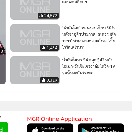
แผนลดสต๊อกฯ
24,572
‘น้ำมันโลก’ หล่นฮวบเกือบ 30%
หลังซาอุดีฯประกาศ ‘สงครามตัด
ราคา’ ท่ามกลางความกังวล ‘เชื้อ
ไวรัสโคโรนา’
1,434
58
น้ำมันดิ่งเหว $4 หลุด $42 หลัง
โอเปก-รัสเซียเจรจาล่ม โควิด-19
ฉุดหุ้นมะกันร่วงต่อ
8,319
MGR Onli
MGR Online Application
E
MGR Online 
เสนอ ประสบก