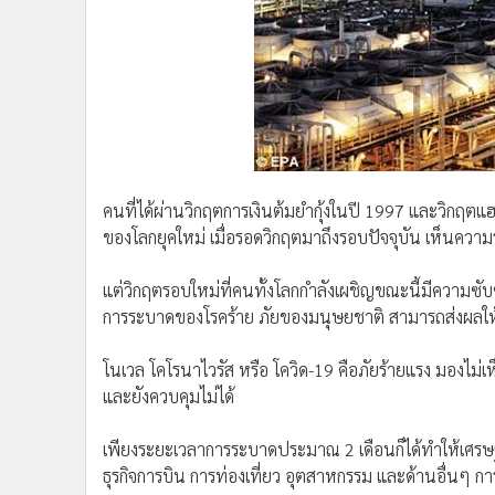
•
Management & HR
•
MGR Live
•
Infographic
•
การเมือง
•
ท่องเที่ยว
•
กีฬา
•
ต่างประเทศ
คนที่ได้ผ่านวิกฤตการเงินต้มยำกุ้งในปี 1997 และวิกฤตแฮ
•
Special Scoop
ของโลกยุคใหม่ เมื่อรอดวิกฤตมาถึงรอบปัจจุบัน เห็นความร
•
เศรษฐกิจ-ธุรกิจ
•
จีน
แต่วิกฤตรอบใหม่ที่คนทั้งโลกกำลังเผชิญขณะนี้มีความซับซ
•
ชุมชน-คุณภาพชีวิต
การระบาดของโรคร้าย ภัยของมนุษยชาติ สามารถส่งผลให้เสี
•
อาชญากรรม
•
Motoring
โนเวล โคโรนาไวรัส หรือ โควิด-19 คือภัยร้ายแรง มองไม่เห
•
เกม
และยังควบคุมไม่ได้
•
วิทยาศาสตร์
เพียงระยะเวลาการระบาดประมาณ 2 เดือนก็ได้ทำให้เศรษฐ
•
SMEs
ธุรกิจการบิน การท่องเที่ยว อุตสาหกรรม และด้านอื่นๆ ก
•
หุ้น