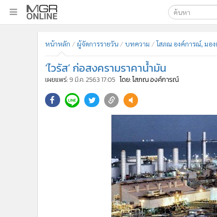
เลือกเครื่องมือท
•
หน้าหลัก
หน้าหลัก
ผู้จัดการรายวัน
บทความ
โสภณ องค์การณ์, มอง
ค้นหา
•
ทันเหตุการณ์
Google
•
ภาคใต้
‘ไวรัส’ ก่อสงครามราคาน้ำมัน
•
ภูมิภาค
MGR Onl
เผยแพร่:
9 มี.ค. 2563 17:05
โดย: โสภณ องค์การณ์
•
Online Section
ค้นหาขั
•
บันเทิง
•
ผู้จัดการรายวัน
•
คอลัมนิสต์
•
ละคร
•
CbizReview
•
Cyber BIZ
•
ผู้จัดกวน
•
Good health & Well-being
•
Green Innovation & SD