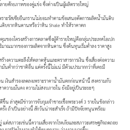
ายศักยภาพของคู่แข่ง ซึ่งต่างเป็นผู้ผลิตรายใหญ่
ัน เพราะรัสเซียยืนกรานไม่ยอมทำตามข้อเสนอตัดการผลิตน้ำมันดิบ
ำมันดิบจากหินดานหรือว่าหิน Shale ทำให้ราคาตก
วบคุมของโครงสร้างการตลาดซึ่งผู้ค้ารายใหญ่คือกลุ่มประเทศโอเปก
ปริมาณมากของการผลิตจากหินดาน ซึ่งต้นทุนเริ่มต่ำลง ราคาสูง
้สร้างความตะลึงให้ตลาดหุ้นและตราสารการเงิน ซึ่งเสี่ยงต่อความ
ต่ำกว่าชาติอื่น แต่ครั้งนี้ไม่แน่ มีตัวแปรมากกว่าที่เคยมี
่อน เงินสำรองลดลงเพราะราคาน้ำมันตกก่อนหน้านี้ สงครามกับ
หาความมั่นคง ความไม่สงบภายใน ยังมีอยู่เป็นระยะๆ
ดีขึ้น ล่าสุดมีข่าวการจับกุมเจ้าชายเชื้อพระวงศ์ 3 รายในข้อกล่าว
ง ถ้าเป็นอย่างนี้ สักวันน่าจะสำเร็จ ถ้ามีปัจจัยหนุนพร้อม
อยู่ แต่สภาวะเช่นนี้ความเสี่ยงจากโรคภัยและสภาวะเศรษฐกิจถดถอย
ดลง การปิดโรงงานทำให้คนตกงาน ว่างงานมากขึ้น