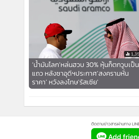
1,3
‘น้ำมันโลก’หล่นฮวบ 30% หุ้นก็ตกวูบเป็น
แถว หลังซาอุดีฯประกาศ‘สงครามหั่น
ราคา’ หวังลงโทษ'รัสเซีย'
ติดตามข่าวสารผ่านทาง LIN