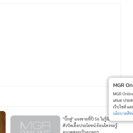
MGR Onli
MGR Online 
เสนอ ประสบก
เว็บไซต์ แ
นโยบายสิทธ
"บิ๊กตู่" แจงขายที่ปี 56 ไม่รู้จักเจ้า
สัวปัดเอื้อประโยชน์ ย้อนใครจะรู้
อนาคตจะเป็นนายกฯ