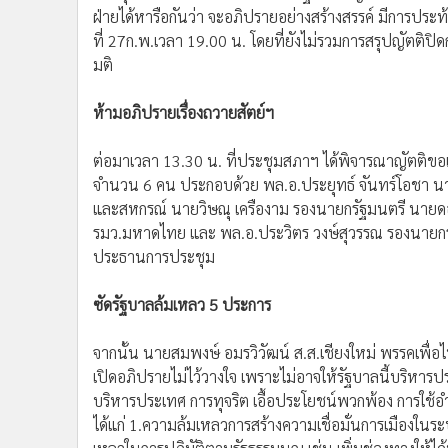
•
Management & HR
ฝ่ายได้หารือกันว่า จะอภิปรายอย่างสร้างสรรค์ มีการประท้วง
•
MGR Live
ที่ 27ก.พ.เวลา 19.00 น. โดยที่ยังไม่รวมการสรุปญัตติปิด
•
Infographic
มติ
•
การเมือง
ห้ามอภิปรายเรื่องถวายสัตย์ฯ
•
ท่องเที่ยว
•
กีฬา
ต่อมาเวลา 13.30 น. ที่ประชุมสภาฯ ได้พิจารณาญัตติขอเป
•
ต่างประเทศ
จำนวน 6 คน ประกอบด้วย พล.อ.ประยุทธ์ จันทร์โอชา น
•
Special Scoop
และสหกรณ์ นายวิษณุ เครืองาม รองนายกรัฐมนตรี นายดอน
•
เศรษฐกิจ-ธุรกิจ
รมว.มหาดไทย และ พล.อ.ประวิตร วงษ์สุวรรณ รองนายกร
•
จีน
ประธานการประชุม
•
ชุมชน-คุณภาพชีวิต
•
อาชญากรรม
ซัดรัฐบาลล้มเหลว 5 ประการ
•
Motoring
จากนั้น นายสมพงษ์ อมรวิวัฒน์ ส.ส.เชียงใหม่ พรรคเพื่อ
•
เกม
เปิดอภิปรายไม่ไว้วางใจ เพราะไม่อาจให้รัฐบาลนี้บริหา
•
วิทยาศาสตร์
บริหารประเทศ การทุจริต เอื้อประโยชน์พวกพ้อง การใช้
•
SMEs
ได้แก่ 1.ความล้มเหลวการสร้างความเชื่อมั่นการเมืองใน
•
หุ้น