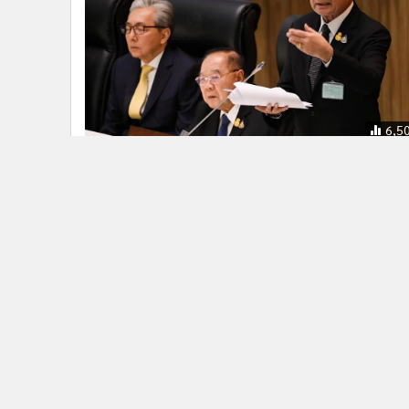
6,5
นายกฯ เครื่องร้อน แจงไร้ ส.ว.ช่วย ย้อน
เหตุปี 57 ถึงเข้ามา จวกบางคนไม่ยอมติ
คุก
ติดตามข่าวสารผ่านทาง LIN