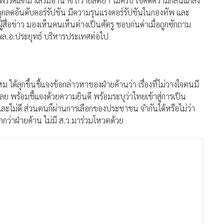
้พรรคเล็กมาเสริมอำนาจ ถวายสัตย์ฯ ไม่ครบ ใช้คดีความกลั่นแกล้ง
ูกลดอันดับคอร์รัปชัน มีความรุนแรงคอร์รัปชันในกองทัพ และ
สื่อข่าว มองเห็นคนเห็นต่างเป็นศัตรู ชอบก่นด่าเมื่อถูกซักถาม
พล.อ.ประยุทธ์ บริหารประเทศต่อไป
ด้ลุกขึ้นชี้แจงข้อกล่าวหาของฝ่ายค้านว่า เรื่องที่ไม่วางใจตนมี
ลย พร้อมชี้แจงด้วยความยินดี พร้อมระบุว่าไทยเข้าสู่การเป็น
ีและไม่ดี ส่วนตนก็ผ่านการเลือกของประชาชน จำกันได้หรือไม่ว่า
กว่าฝ่ายค้าน ไม่มี ส.ว.มาร่วมโหวตด้วย