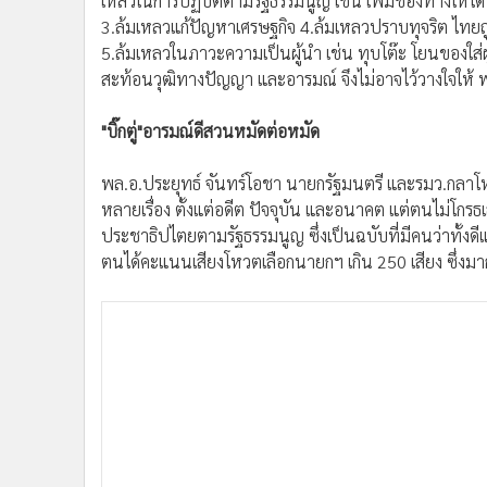
เหลวในการปฏิบัติตามรัฐธรรมนูญ เช่น เพิ่มช่องทางให้ได
•
อินโดจีน
3.ล้มเหลวแก้ปัญหาเศรษฐกิจ 4.ล้มเหลวปราบทุจริต ไทยถ
•
กองทุนรวม
5.ล้มเหลวในภาวะความเป็นผู้นำ เช่น ทุบโต๊ะ โยนของใส่ผู้
•
Celeb Online
สะท้อนวุฒิทางปัญญา และอารมณ์ จึงไม่อาจไว้วางใจให้ 
•
Factcheck
"บิ๊กตู่"อารมณ์ดีสวนหมัดต่อหมัด
•
ญี่ปุ่น
•
News1
พล.อ.ประยุทธ์ จันทร์โอชา นายกรัฐมนตรี และรมว.กลาโหม ไ
•
Gotomanager
หลายเรื่อง ตั้งแต่อดีต ปัจจุบัน และอนาคต แต่ตนไม่โกรธเ
ประชาธิปไตยตามรัฐธรรมนูญ ซึ่งเป็นฉบับที่มีคนว่าทั้งด
ตนได้คะแนนเสียงโหวตเลือกนายกฯ เกิน 250 เสียง ซึ่งมาก