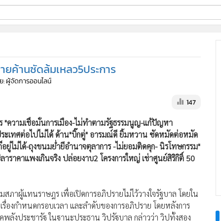
ี่ใช้
งฝ่ายค้านซัดล้มเหลว5ประการ
ine
ย: ผู้จัดการออนไลน์
้นสูง
147
การ "ความเชื่อมั่นการเมือง-ไม่ทำตามรัฐธรรมนูญ-แก้ปัญหา
ระเทศต่อไปไม่ได้ ด้าน"บิ๊กตู่" อารมณ์ดี ยิ้มหวาน ซัดหมัดต่อหมัด
็อยู่ไม่ได้-ถุงขนมย่ำยีอำนาจตุลาการ -ไม่ยอมติดคุก- นิรโทษกรรม"
าคาแพงเกินจริง ปล่อยงาบ2 โครงการใหญ่ เช่าศูนย์สิริกิติ์ 50
ระชุมสภาผู้แทนราษฎร เพื่อเปิดการอภิปรายไม่ไว้วางใจรัฐบาล โดยใน
ารือเรื่องกำหนดกรอบเวลา และลำดับของการอภิปราย โดยหลังการ
รคพลังประชารัฐ ในฐานะประธาน วิปรัฐบาล กล่าวว่า วิปทั้งสอง