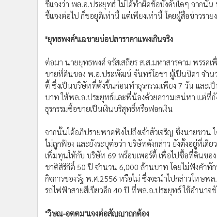
ชี้แจงว่า พล.อ.ประยุทธ์ ไม่ได้ทำผิดข้อบังคับใดๆ จากนั้น 
ชี้แจงต่อไป ก็ขอยุติเท่านี้ แต่เพียงเท่านี้ โดยผู้สื่อข่าว
"ยุทธพงศ์"แฉขายบ่อปลาราคาแพงเกินจริง
ต่อมา นายยุทธพงศ์ จรัสเสถียร ส.ส.มหาสารคาม พรรคเพื่อ
ขายที่ดินของ พ.อ.ประพัฒน์ จันทร์โอชา ผู้เป็นบิดา จำน
ตี้ ซึ่งเป็นบริษัทที่ตั้งขึ้นก่อนทำธุรกรรมเพียง 7 วัน 
บาท ให้พล.อ.ประยุทธ์และพี่น้องด้วยความเสน่หา แต่ที่กัง
ธุรกรรมซื้อขายเป็นเงินบริสุทธิ์หรือฟอกเงิน
จากนั้นได้อภิปรายพาดพิงไปถึงเจ้าสัวเจริญ ซึ่งนายชวน ไ
ไม่ถูกฟ้อง และยังระบุต่อว่า บริษัทดังกล่าว ยังตั้งอยู่ที่
เพิ่มทุนให้กับ บริษัท 69 พร็อบเพอร์ตี้ เพื่อไปซื้อที่ด
ชาติสิริกิติ์ 50 ปี จำนวน 6,000 ล้านบาท โดยไม่ฟังคำท
กิจการของรัฐ พ.ศ.2556 หรือไม่ ซึ่งจะนำไปกล่าวโทษพ
รถไฟฟ้าสายสีเขียวอีก 40 ปี ที่พล.อ.ประยุทธ์ ใช้อำนา
"วิษณุ-อุตตม"แจงต่อสัญญาถูกต้อง