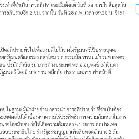
เท่าที่จำเป็น การอภิปรายจะเริ่มตั้งแต่ วันที่ 24 ก.พ.ไปสิ้นสุดวัน
การอภิปรายอีก 2 ชม. จากนั้น วันที่ 28 ก.พ. เวลา 09.30 น. จึงลง
ิดอภิปรายทั่วไปเพื่อลงมติไม่ไว้วางใจรัฐมนตรีเป็นรายบุคคล
ายกรัฐมนตรีและรมว.กลาโหม ร.อ.ธรรมนัส พรหมเผ่า รมช.เกษตร
 ปรมัตถ์วินัย รมว.การต่างประเทศ พล.อ.อนุพงษ์ เผ่าจินดา
ัฐมนตรี โดยมี นายชวน หลีกภัย ประธานสภาฯ ทำหน้าที่
ไทย ในฐานะผู้นำฝ่ายค้าน กล่าวนำ การอภิปรายว่า ที่จำเป็นต้อง
รประเทศต่อไปได้ เนื่องจากความไร้ประสิทธิภาพ ความล้มเหลวในการ
อำนาจโดยมิชอบ ก่อให้เกิดความล้มเหลว 5 ประการ ต่อประเทศ
ระบอบประชาธิปไตย ร่างรัฐธรรมนูญมาเพื่อสืบทอดอำนาจ 2.ล้ม