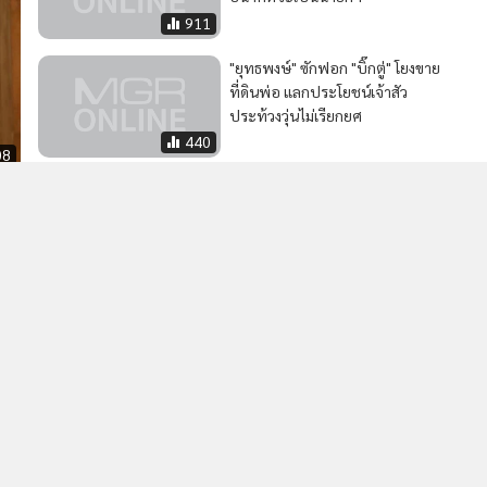
911
"ยุทธพงษ์" ซักฟอก "บิ๊กตู่" โยงขาย
ที่ดินพ่อ แลกประโยชน์เจ้าสัว
ประท้วงวุ่นไม่เรียกยศ
440
08
ฝ่ายค้านลั่นขุดข้อมูลลับ "ลุงตู่"ลุค
ใหม่พร้อมสู้ศึก
ด
92
MGR Online Application
E