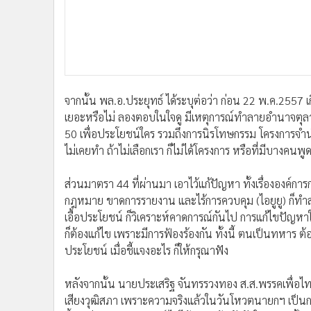
จากนั้น พล.อ.ประยุทธ์ ได้ระบุต่อว่า ก่อน 22 พ.ค.2557 เก
เยอะหรือไม่ ลองตอบในใจดู มีเหตุการณ์ทำลายอำนาจตุลาก
50 เพื่อประโยชน์ใคร รวมถึงการนิรโทษกรรม โครงการจำนำ
ไม่เคยทำ ถ้าไม่เลือกเรา ก็ไม่ได้โครงการ หรือที่มีบางคนพูดว่า
ส่วนมาตรา 44 ที่ผ่านมา เอาไว้แก้ปัญหา ทั้งเรื่ององค์
กฎหมาย ขาดการรายงาน และไร้การควบคุม (ไอยูยู) ก็ทำสำเร
เอื้อประโยชน์ ก็วิเคราะห์คาดการณ์กันไป การแก้ไขปัญหา
ก็ต้องแก้ไข เพราะมีการฟ้องร้องกัน ทั้งนี้ ตนเป็นทหาร 
ประโยชน์ เมื่อชี้แจงอะไร ก็ให้กรุณาฟัง
หลังจากนั้น นายประเสริฐ จันทรรวงทอง ส.ส.พรรคเพื่อไทย 
เสียงวุฒิสภา เพราะความจริงแล้วในวันโหวตนายกฯ เป็นกา