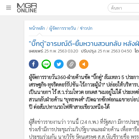
เลือกเครื่องมือท
•
หน้าหลัก
หน้าหลัก
ผู้จัดการรายวัน
ข่าวปก
ค้นหา
•
ทันเหตุการณ์
Google
•
ภาคใต้
"บิ๊กตู่"อารมณ์ดี-ยิ้มหวานสวนกลับ หลั
•
ภูมิภาค
MGR Onl
เผยแพร่:
25 ก.พ. 2563 03:20
ปรับปรุง:
25 ก.พ. 2563 04:50
โด
•
Online Section
ค้นหาขั
•
บันเทิง
•
ผู้จัดการรายวัน
ผู้จัดการรายวัน360-ฝ่ายค้านซัด "บิ๊กตู่" ล้มเหลว 5 ประ
•
คอลัมนิสต์
เศรษฐกิจ-ทุจริตคอร์รัปชัน-ไร้ภาวะผู้นำ" ปล่อยให้บริหารป
•
ละคร
เป็นนายกฯ ไร้ ส.ว.ร่วมโหวต ยกเคส "ผมอยู่ไม่ได้ ประเทศก
•
CbizReview
สวนกลับฝ่ายค้าน "ยุทธพงศ์" เปิดฉากซักฟอกแฉขายบ่อปลาร
ปี ต่อสัมปทานรถไฟฟ้าสายเขียวเหนือ-ใต้
•
Cyber BIZ
•
ผู้จัดกวน
ผู้สื่อข่าวรายงานว่า วานนี้ (24 ก.พ.) ที่รัฐสภา มีการป
•
Good health & Well-being
ช่วงเช้ามีการประชุมร่วมวิปรัฐบาลและฝ่ายค้าน เพื่อห
•
Green Innovation & SD
ประชุมร่วมกัน นายวิรัช รัตนเศรษฐ ส.ส.บัญชีรายชื่อ พร