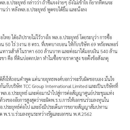
พล.อ.ประยุทธ์ กล่าวว่า ถ้าชี้แจงง่ายๆ ยังไม่เข้าใจ ก็ยากที่ตนจะ
รายงานว่า หลังพล.อ.ประยุทธ์ พูดจบได้ยิ้ม และนั่งลง
ไทย ได้อภิปรายไม่ไว้วางใจ พล.อ.ประยุทธ์ โดยระบุว่า การซื้อ
วน 50 ไร่ 3งาน 8 ตรว. ที่เขตบางบอน ให้กับบริษัท 69 พร้อพเพอร์
และเป็นทาวเฮ้าส์ ในราคา 600 ล้านบาท และต่อมาได้มอบเงิน 540 ล้าน
ขา คือ ที่ดินบ่อตกปลา ทำไมซื้อขายราคาสูง ขอตั้งข้อสังเกตุ
ด้สั่งให้ถอนคำพูด แต่นายยุทธพงศ์บอกว่าจะรับผิดชอบเอง มั่นใจ
เดียวกันกับบริษัท TCC Group International Limited และเป็นบริษัทที่
ินของ พล.อ.ประยุทธ์ และต่อมานำไปสู่การต่อสัญญาศูนย์ประชุมแห่ง
ักท้วงของอัยการสูงสุดว่าจะผิดพ.ร.บ.การให้เอกชนร่วมลงทุนใน
ล.อ.ประยุทธ์ต่อไป และยังมีประเด็นการขยายสัญญาสัมปทาน
จขัด พ.ร.บ.ร่วมลงทุนระหว่างรัฐและเอกชน พ.ศ.2562