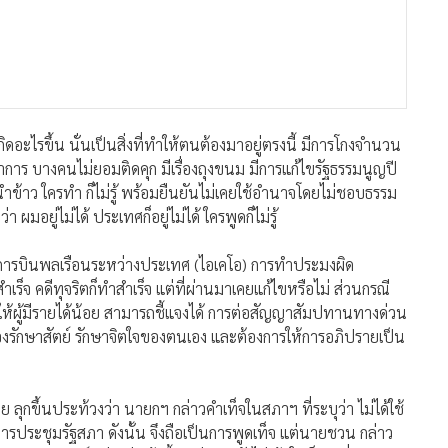
ิดอะไรขึ้น นั่นเป็นสิ่งที่ทำให้ตนต้องมาอยู่ตรงนี้ มีการโกงจำนวน
าร บางคนไม่ยอมติดคุก มีเรื่องถุงขนม มีการแก้ไขรัฐธรรมนูญปี
ข้าว ใครทำ ก็ไม่รู้ พร้อมยืนยันไม่เคยใช้อำนาจโดยไม่ชอบธรรม
 ผมอยู่ไม่ได้ ประเทศก็อยู่ไม่ได้ ใครพูดก็ไม่รู้
การการบินพลเรือนระหว่างประเทศ (ไอเคโอ) การทำประมงผิด
็จ คดีทุจริตก็ทำสำเร็จ แต่ที่ผ่านมาเคยแก้ไขหรือไม่ ส่วนกรณี
ให้ผู้มีรายได้น้อย สามารถชี้แจงได้ การต่อสัญญาสัมปทานทางด่วน
ต้องรักษาสัตย์ รักษาจิตใจของตนเอง และต้องการให้การอภิปรายเป็น
ลุกขึ้นประท้วงว่า นายกฯ กล่าวคำเท็จในสภาฯ ที่ระบุว่า ไม่ได้ใช้
รประชุมรัฐสภา ดังนั้น จึงถือเป็นการพูดเท็จ แต่นายชวน กล่าว