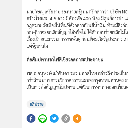
นายวิษณุ เครืองาม รองนายกรัฐมนตรี กล่าวว่า บริษั
สร้างโรงแรม 4-5 ดาว มีห้องพัก 400 ห้อง มีศูนย์การค้
กฎหมายผังเมืองให้พื้นที่ดังกล่าวเป็นสีน้ำเงิน ห้ามมีสิ
กฤษฎีกาจะยกเลิกสัญญาได้หรือไม่ ได้คำตอบว่ายกเลิกไม่ไ
เรื่องเข้าคณะกรรมการราชพัสดุ ก่อนที่จะเกิดรัฐประหาร 2 เด
แต่รัฐบาลใด
ต่อสัมปทานรถไฟสีเขียวลดภาระประชาชน
พล.อ.อนุพงษ์ เผ่าจินดา รมว.มหาดไทย กล่าวถึงประเด็น
กว่าล้านบาท การบริการสาธารณะของกรุงเทพมหานคร (กทม.
เป็นการต่อสัญญาสัมปทาน แต่เป็นการหาทางออกเพื่อลด
อภิปราย