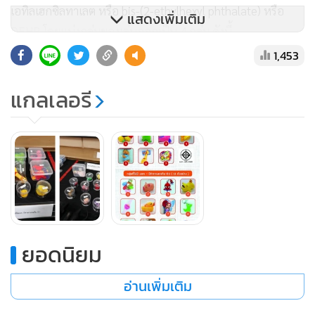
เอทิลเฮกซิลทาเลต หรือ bis-(2-ethylhexyl phthalate) หรือ
แสดงเพิ่มเติม
DEHP โดยแบ่งกลุ่มของเล่นออกเป็น 4 กลุ่ม ดังนี้
1,453
1. กลุ่มที่มีเครื่องหมาย มอก. และตรวจไม่พบทาเลต หรือ พบแต่
แกลเลอรี
ไม่เกิน 0.1 (ไม่เกินเกณฑ์ที่กำหนด) ประกอบด้วย 12 ตัวอย่าง
ได้แก่ ยางกัดมีที่จับ (สีส้ม-เขียว) ยี่ห้อ Mind Care, ยางกัดเป็ด
(สีชมพู) ยี่ห้อ Tesco loves baby, ยางกัด (สีน้ำเงิน) ยี่ห้อ
Playskool baby, ตุ๊กตาพ่นน้ำ, กรุ๊งกริ๊ง (สีน้ำเงิน), ชุดตุ๊กตา
ไดโนเสาร์, อมยิ้มด้ามยาว, ชุดทำอาหารพลาสติก, ตุ๊กตากระต่าย
(สีเหลือง), หุ่นยนต์ซูเปอร์ฮีโร่, ชุดผลไม้ผ่าครึ่ง และตุ๊กตาช้าง
(สีน้ำเงิน) ยี่ห้อ NB Toys
ยอดนิยม
2. กลุ่มที่มีเครื่องหมาย มอก. และตรวจพบทาเลตเกิน 0.1 (เกิน
เกณฑ์ที่กำหนด) ประกอบด้วย 7 ตัวอย่าง ได้แก่ พะยูนสีเขียว
อ่านเพิ่มเติม
(35.73), แมวน้ำสีชมพู (34.51), ยางบีบ ผลไม้ (33.17), ตุ๊กตา