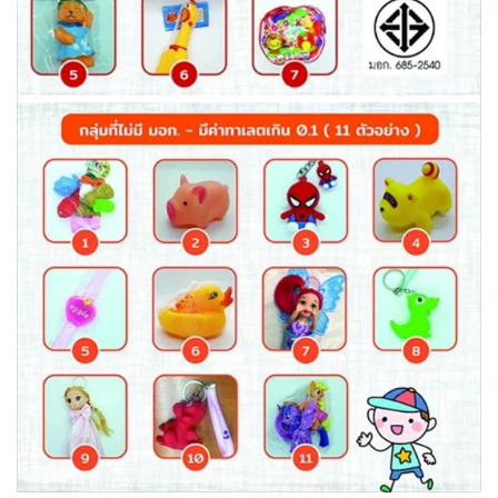
•
Good health & Well-being
•
Green Innovation & SD
•
Management & HR
•
MGR Live
•
Infographic
•
การเมือง
•
ท่องเที่ยว
•
กีฬา
•
ต่างประเทศ
•
Special Scoop
•
เศรษฐกิจ-ธุรกิจ
•
จีน
•
ชุมชน-คุณภาพชีวิต
•
อาชญากรรม
•
Motoring