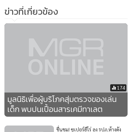
เป็ดสีเหลือง ยี่ห้อ Baby gift set (30.34), ตุ๊กตาหมี (สีน้ำเงิน)
ข่าวที่เกี่ยวข้อง
ยี่ห้อ NB Toys (27.529), ตุ๊กตาไก่สีเหลือง (22.593) และชุด
บล็อกต่อ (12.94)
3. กลุ่มที่ไม่มีเครื่องหมาย มอก. และตรวจไม่พบทาเลต หรือ พบ
แต่ไม่เกิน 0.1 (ไม่เกินเกณฑ์ที่กำหนด) ประกอบด้วย 21 ตัวอย่าง
ได้แก่ ช้อน (สีแดง), พวงกุญแจม้า (สีเหลือง), ช้าง (สีส้ม), หมี (สี
เทา), ไดโนเสาร์ (สีชมพู), ลูกบอลยาง (มีไฟกระพริบ), ลูกบอล
ยาง, ชุดตักดิน, ตุ๊กตาสัตว์เล็ก, แหวนยาง, ตุ๊กตาหนู (สีม่วง-เทา),
แม่เหล็กผีเสื้อ, พวกกุญแจโมชิ (สีชมพู), ยางกัดทรงห่วงกลม, ยาง
กัดลายแมว, ยางกัดน้ำ fin, ที่กัดเด็ก, ยางกัดยีราฟ (สีเหลือง), ยาง
174
กัดรูปหัวใจ (สีแดง-เขียว), ตัวต่อไดโนเสาร์ และรถตักดิน
มูลนิธิเพื่อผู้บริโภคสุ่มตรวจของเล่น
เด็ก พบปนเปื้อนสารเคมีทาเลต
ชื่นชม! ซูเปอร์ฮีโร่ ลุง รปภ.ห้างดัง