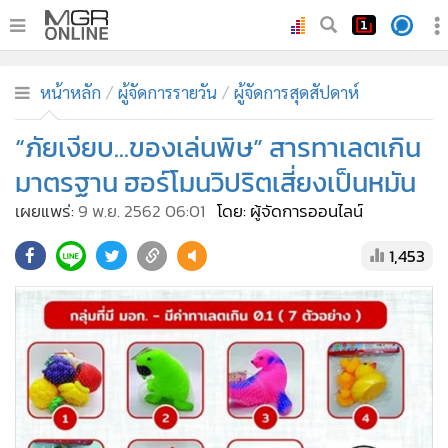
•
หน้าหลัก
หน้าหลัก
ผู้จัดการรายวัน
ผู้จัดการสุดสัปดาห์
•
ทันเหตุการณ์
•
“ภัยเงียบ...ของเล่นพิษ” สารทาเลตเกิน
ภาคใต้
•
ภูมิภาค
มาตรฐาน ฮอร์โมนวิปริตเสี่ยงเป็นหมัน
•
Online Section
เผยแพร่:
9 พ.ย. 2562 06:01
โดย: ผู้จัดการออนไลน์
•
บันเทิง
1,453
•
ผู้จัดการรายวัน
•
คอลัมนิสต์
•
ละคร
•
CbizReview
•
Cyber BIZ
•
ผู้จัดกวน