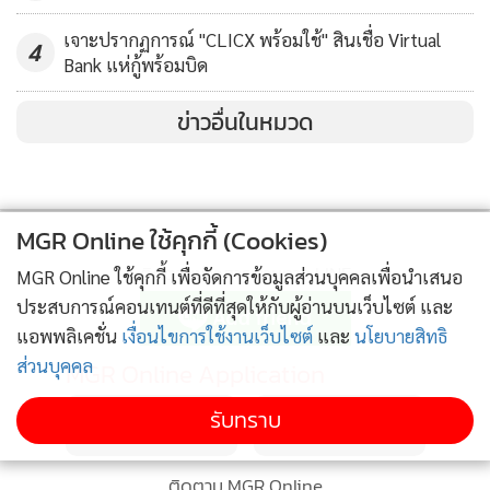
(17.56), ตุ๊กตาเจ้าหญิง (9.485), พวงกุญแจยางไดโนเสาร์ (5.43)
และตุ๊กตาม้า (2.92)
เจาะปรากฏการณ์ "CLICX พร้อมใช้" สินเชื่อ Virtual
4
Bank แห่กู้พร้อมบิด
ข่าวอื่นในหมวด
MGR Online ใช้คุกกี้ (Cookies)
ติดตามข่าวสารผ่านทาง LINE
MGR Online ใช้คุกกี้ เพื่อจัดการข้อมูลส่วนบุคคลเพื่อนำเสนอ
ประสบการณ์คอนเทนต์ที่ดีที่สุดให้กับผู้อ่านบนเว็บไซต์ และ
แอพพลิเคชั่น
เงื่อนไขการใช้งานเว็บไซต์
และ
นโยบายสิทธิ
ส่วนบุคคล
MGR Online Application
ของเล่นจำนวนมากที่ผลิตจากของพลาสติกพีวีซี (PVC) ตรวจ
รับทราบ
พบสารทาเลต เกินมาตรฐาน ส่งผลกระทบต่อร่างกายเด็ก ก่อ
มะเร็ง เสี่ยงเป็นหมัน
ติดตาม MGR Online