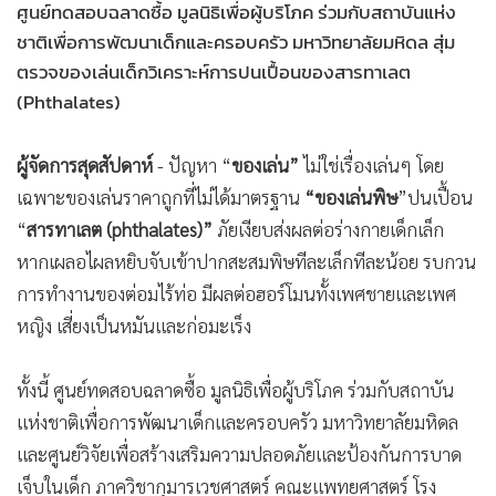
ศูนย์ทดสอบฉลาดซื้อ มูลนิธิเพื่อผู้บริโภค ร่วมกับสถาบันแห่ง
•
เกม
ชาติเพื่อการพัฒนาเด็กและครอบครัว มหาวิทยาลัยมหิดล สุ่ม
•
วิทยาศาสตร์
ตรวจของเล่นเด็กวิเคราะห์การปนเปื้อนของสารทาเลต
•
SMEs
(Phthalates)
•
หุ้น
•
อินโดจีน
ผู้จัดการสุดสัปดาห์
- ปัญหา “
ของเล่น”
ไม่ใช่เรื่องเล่นๆ โดย
•
กองทุนรวม
เฉพาะของเล่นราคาถูกที่ไม่ได้มาตรฐาน
“ของเล่นพิษ
”ปนเปื้อน
•
Celeb Online
“
สารทาเลต (phthalates)”
ภัยเงียบส่งผลต่อร่างกายเด็กเล็ก
•
Factcheck
หากเผลอไผลหยิบจับเข้าปากสะสมพิษทีละเล็กทีละน้อย รบกวน
•
ญี่ปุ่น
การทำงานของต่อมไร้ท่อ มีผลต่อฮอร์โมนทั้งเพศชายและเพศ
หญิง เสี่ยงเป็นหมันและก่อมะเร็ง
•
News1
•
Gotomanager
ทั้งนี้ ศูนย์ทดสอบฉลาดซื้อ มูลนิธิเพื่อผู้บริโภค ร่วมกับสถาบัน
แห่งชาติเพื่อการพัฒนาเด็กและครอบครัว มหาวิทยาลัยมหิดล
และศูนย์วิจัยเพื่อสร้างเสริมความปลอดภัยและป้องกันการบาด
เจ็บในเด็ก ภาควิชากุมารเวชศาสตร์ คณะแพทยศาสตร์ โรง