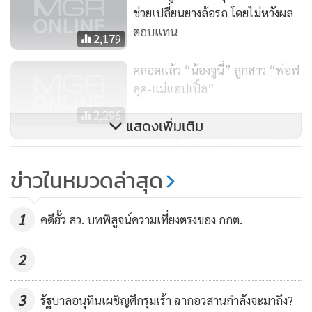
ช่วยเปลี่ยนยางล้อรถ โดยไม่หวังผล
ตอบแทน
2,179
คลอดแล้ว “น้องจูนี่” ลูกสาว “พ่อฟ
ลุค-แม่แอปเปิ้ล”
2,296
แสดงเพิ่มเติม
กทม.ยังไร้"บริการสาธารณะ"จุดไหน
? (ตอน2)
ข่าวในหมวดล่าสุด
321
และ 4. กลุ่มที่ไม่มีเครื่องหมาย มอก. และตรวจพบทาเลตเกิน 0.1
1
คดีฮั้ว สว. บทพิสูจน์ความเที่ยงตรงของ กกต.
(เกินเกณฑ์ที่กำหนด) ประกอบด้วย 11 ตัวอย่าง ได้แก่ ยางบีบหมู
(37.863), พวงกุญแจสไปเดอร์แมน (36.688), แรคคูณสีเหลือง
2
(36.422), สายรัดข้อมือสีชมพู (33.84), ตุ๊กตาบีบสัตว์ (33.18),
เป็ดสีเหลือง (28.436), ตุ๊กตาเจ้าหญิง (18.83), พวงกุญแจจระเข้
3
รัฐบาลอนุทินเผชิญศึกรุมเร้า ฉากอวสานกำลังจะมาถึง?