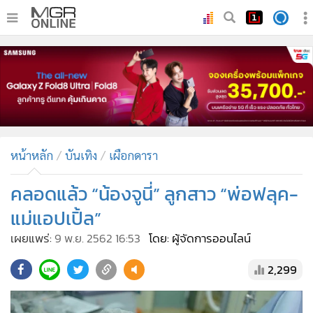
•
หน้าหลัก
•
ทันเหตุการณ์
•
ภาคใต้
•
ภูมิภาค
•
Online Section
หน้าหลัก
บันเทิง
เผือกดารา
•
บันเทิง
•
ผู้จัดการรายวัน
คลอดแล้ว “น้องจูนี่” ลูกสาว “พ่อฟลุค-
•
คอลัมนิสต์
แม่แอปเปิ้ล”
•
ละคร
เผยแพร่:
9 พ.ย. 2562 16:53
โดย: ผู้จัดการออนไลน์
•
CbizReview
2,299
•
Cyber BIZ
•
ผู้จัดกวน