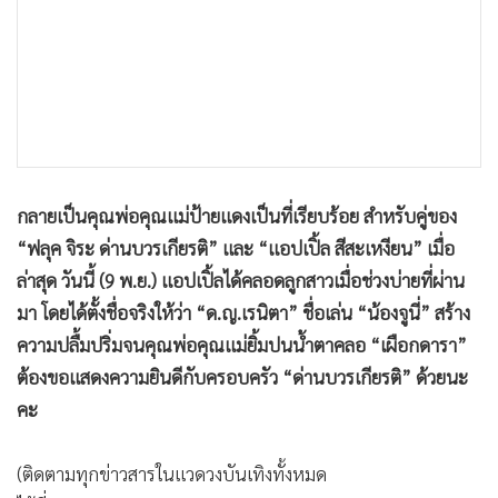
•
เกม
•
วิทยาศาสตร์
•
SMEs
•
หุ้น
•
อินโดจีน
•
กองทุนรวม
กลายเป็นคุณพ่อคุณแม่ป้ายแดงเป็นที่เรียบร้อย สำหรับคู่ของ
•
Celeb Online
“ฟลุค จิระ ด่านบวรเกียรติ” และ “แอปเปิ้ล สีสะเหงียน” เมื่อ
•
Factcheck
ล่าสุด วันนี้ (9 พ.ย.) แอปเปิ้ลได้คลอดลูกสาวเมื่อช่วงบ่ายที่ผ่าน
•
ญี่ปุ่น
มา โดยได้ตั้งชื่อจริงให้ว่า “ด.ญ.เรนิตา” ชื่อเล่น “น้องจูนี่” สร้าง
•
News1
ความปลื้มปริ่มจนคุณพ่อคุณแม่ยิ้มปนน้ำตาคลอ “เผือกดารา”
•
Gotomanager
ต้องขอแสดงความยินดีกับครอบครัว “ด่านบวรเกียรติ” ด้วยนะ
คะ
(ติดตามทุกข่าวสารในแวดวงบันเทิงทั้งหมด