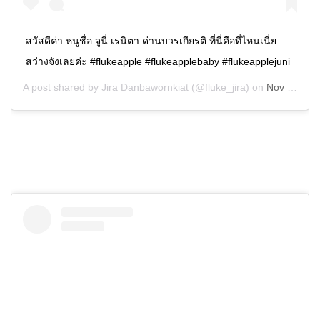
สวัสดีค่า หนูชื่อ จูนี่ เรนิตา ด่านบวรเกียรติ ที่นี่คือที่ไหนเนี่ย
สว่างจังเลยค่ะ #flukeapple #flukeapplebaby #flukeapplejuni
A post shared by
Jira Danbawornkiat
(@fluke_jira) on
Nov 9, 2019 at 12:04am PST