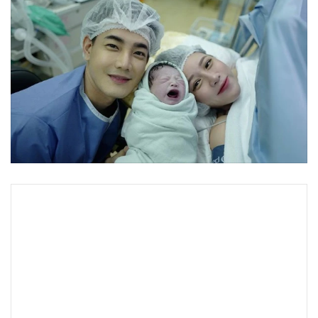
•
Good health & Well-being
•
Green Innovation & SD
•
Management & HR
•
MGR Live
•
Infographic
•
การเมือง
•
ท่องเที่ยว
•
กีฬา
•
ต่างประเทศ
•
Special Scoop
•
เศรษฐกิจ-ธุรกิจ
•
จีน
•
ชุมชน-คุณภาพชีวิต
•
อาชญากรรม
•
Motoring