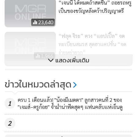
“เจนนี่ ได้หมดถ้าสดชื่น” ถอยรถหรู
เป็นของขวัญหลังคว้าปริญญาตรี
23,640
“ฟลุค จิระ” ควง “แอปเปิ้ล” จด
ทะเบียนสมรส สุดฮาแคปชั่น “จด
ง่ายหย่ายาก”
1,966
แสดงเพิ่มเติม
ทำบุญด้วยอะไร? เปิดวาร์ปแฟนสาว
"แคมป์ สรรวัชญ์" ฮ็อตปรอทแตก
ข่าวในหมวดล่าสุด
2,762
ครบ 1 เดือนแล้ว! "น้องมีเมตตา" ลูกสาวคนที่ 2 ของ
1
"เจมส์–ครูก้อย" จ้ำม่ำน่าฟัดสุดๆ แฟนคลับแห่เอ็นดู
View this post on Instagram
2