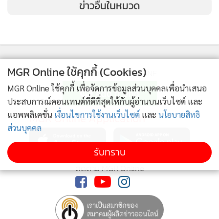
ข่าวอื่นในหมวด
หน้าผมแม่ต้องพร้อมก่อนไปห้องผ่าคลอด แม่บอกแม่ต้องสวย 😆
ปล. สกินแคร์และเครื่องสำอางแม่จากที่นี่จ้า 👉🏻
@centralclinic_product #flukeapple #flukeapplebaby
MGR Online ใช้คุกกี้ (Cookies)
ติดตามข่าวสารผ่านทาง LINE
#flukeapplejuni
MGR Online ใช้คุกกี้ เพื่อจัดการข้อมูลส่วนบุคคลเพื่อนำเสนอ
A post shared by
Jira Danbawornkiat
(@fluke_jira) on
Nov 8, 2019 at 9:14pm PST
ประสบการณ์คอนเทนต์ที่ดีที่สุดให้กับผู้อ่านบนเว็บไซต์ และ
แอพพลิเคชั่น
เงื่อนไขการใช้งานเว็บไซต์
และ
นโยบายสิทธิ
MGR Online Application
ส่วนบุคคล
รับทราบ
ติดตาม MGR Online