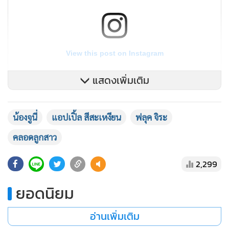
View this post on Instagram
แสดงเพิ่มเติม
น้องจูนี่
แอปเปิ้ล สีสะเหงียน
ฟลุค จิระ
คลอดลูกสาว
พ่อรอแม่คลอดอยู่ โอ้ยๆๆ ตื่นเต้นจังโว้ยยยยย #flukeapplebaby
A post shared by
Jira Danbawornkiat
(@fluke_jira) on
Nov 8, 2019 at 10:31pm PST
2,299
ยอดนิยม
อ่านเพิ่มเติม