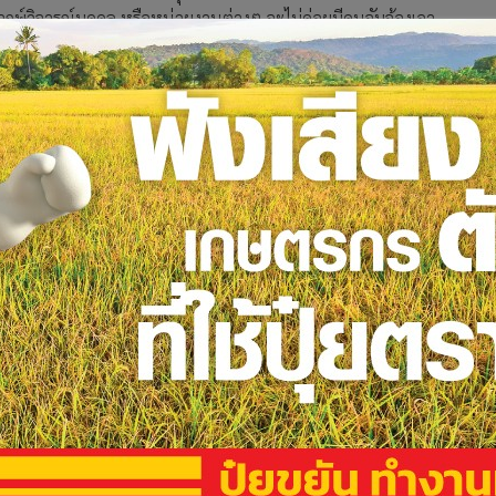
พากษ์วิจารณ์บุคคล หรือหน่วยงานต่างๆ จะไม่ค่อยมีคนจับจ้องเอา
ต้กันตามปกติ แต่เมื่อมีบทบาทที่เปลี่ยนแปลงไปมาเป็นนักการ
างเข้มข้น โดยเฉพาะจากฝ่ายตรงข้ามที่จะต้องมีการขุดเอาหลักฐาน
ตอกย้ำเปิดโปงกันอีกมากมาย เหมือนกับว่า “มีไส้กี่ขดก็จะเห็น
วงชิงอำนาจรัฐ”ตามระบอบรัฐสภามันก็ยิ่งต้องถูกตรวจสอบทั้งใน
วิพากษ์วิจารณ์ หรือใช้เวทีในสภา ทั้งในฐานะส.ส.และในฐานะ
่ายตรงข้ามได้ไม่ต่างกัน
ุตร แสงกนกกุล อาจมีบทบาทที่ต้องจับตาเป็นพิเศษ เนื่องจากเป็นการ
ังเป็นเรื่อง “อ่อนไหว”กับความรู้สึกของคนในสังคมส่วนใหญ่ โดย
 การยืนยันในเรื่องการเปลี่ยนแปลงโครงสร้าง ทางสังคมในแนวทาง
่มองว่ามันอันตราย