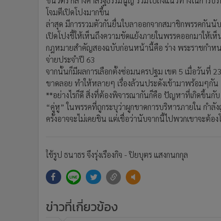
ชินวัตร กลางศาลรัฐธรรมนูญ รวมไปถึงแนวทางในการบริห
โจมตีเปิดโปงมากขึ้น
ล่าสุด มีการรวมตัวกันยื่นใบลาออกจากสมาชิกพรรคกันนับร้
เปิดโปงชี้ให้เห็นถึงความขัดแย้งภายในพรรคออกมาให้เห
กฎหมายสำคัญสองฉบับก่อนหน้านี้คือ ร่าง พระราชกำห
จ่ายประจำปี 63
จากนั้นก็มีผลการเลือกตั้งซ่อมนครปฐม เขต 5 เมื่อวันที่
ขาดลอย ทำให้หลายๆ เรื่องล้วนประดังเข้ามาพร้อมๆกัน
**อย่างไรก็ดี สิ่งที่ต้องพิจารณากันก็คือ ปัญหาที่เกิดขึ้นก
“คู่หู” ในพรรคที่ถูกระบุว่าผูกขาดการบริหารภายใน กำลัง
ครั้งอาจจะไม่เคยชิน แต่เชื่อว่านับจากนี้ไปพวกเขาจะต้อง
ใช้รูป ธนาธร จึงรุ่งเรืองกิจ - ปิยบุตร แสงกนกกุล
ข่าวที่เกี่ยวข้อง