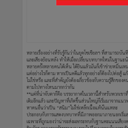
•
อินโดจีน
•
กองทุนรวม
•
Celeb Online
•
Factcheck
•
ญี่ปุ่น
•
News1
•
Gotomanager
หลายเรื่องอย่างที่รับรู้กันว่าในยุคโซเชียลฯ ที่สามารถ
และเสียงย้อนหลัง ทำให้เมื่อเปลี่ยนบทบาทใหม่ในฐานะนักก
หลายครั้งหลายคนได้เห็น ได้ยินแล้วมันก็เข้าข่ายหมิ่นเหม่
แต่อย่างไรก็ตาม หากเป็นคดีแล้วทุกอย่างก็ต้องไปต่อสู้ แ
ไม่ใช่หรือ และที่สำคัญยังต้องเกี่ยวข้องกับความรู้สึก
ตามไปทางไหนมากกว่ากัน
**แต่ที่น่าจับตาก็คือ บรรยากาศในเวลานี้สำหรับพวกเขาที่
เดิมอีกแล้ว และปัญหาที่เกิดขึ้นส่วนใหญ่ก็เริ่มมาจา
หาคนอื่นว่าเป็น “สนิม”ไม่ใช่เหล็กเนื้อแท้นั่นแหละ
ประกอบกับการแสดงบทบาทที่มีภาพออกมาภายนอกเริ่มสร้า
เฉพาะที่ถูกมองว่าน่าจะส่งผลกระทบกับฐานคะแนนเสียงความน