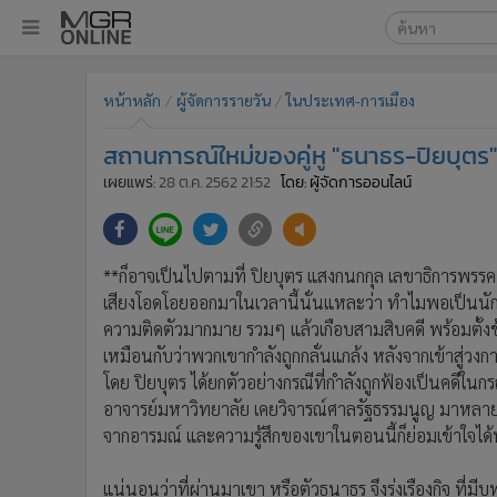
เลือกเครื่องมือท
•
หน้าหลัก
หน้าหลัก
ผู้จัดการรายวัน
ในประเทศ-การเมือง
ค้นหา
•
ทันเหตุการณ์
Google
•
ภาคใต้
สถานการณ์ใหม่ของคู่หู "ธนาธร-ปิยบุตร"ที
•
ภูมิภาค
MGR Onl
เผยแพร่:
28 ต.ค. 2562 21:52
โดย: ผู้จัดการออนไลน์
•
Online Section
ค้นหาขั
•
บันเทิง
•
ผู้จัดการรายวัน
**ก็อาจเป็นไปตามที่ ปิยบุตร แสงกนกกุล เลขาธิการพรรค
•
คอลัมนิสต์
เสียงโอดโอยออกมาในเวลานี้นั่นแหละว่า ทำไมพอเป็นนักก
•
ละคร
ความติดตัวมากมาย รวมๆ แล้วเกือบสามสิบคดี พร้อมตั้งข้
•
CbizReview
เหมือนกับว่าพวกเขากำลังถูกกลั่นแกล้ง หลังจากเข้าสู่วงก
โดย ปิยบุตร ได้ยกตัวอย่างกรณีที่กำลังถูกฟ้องเป็นคดีในกรณ
•
Cyber BIZ
อาจารย์มหาวิทยาลัย เคยวิจารณ์ศาลรัฐธรรมนูญ มาหลายครั
•
ผู้จัดกวน
จากอารมณ์ และความรู้สึกของเขาในตอนนี้ก็ย่อมเข้าใจได
•
Good health & Well-being
•
Green Innovation & SD
แน่นอนว่าที่ผ่านมาเขา หรือตัวธนาธร จึงรุ่งเรืองกิจ ที่