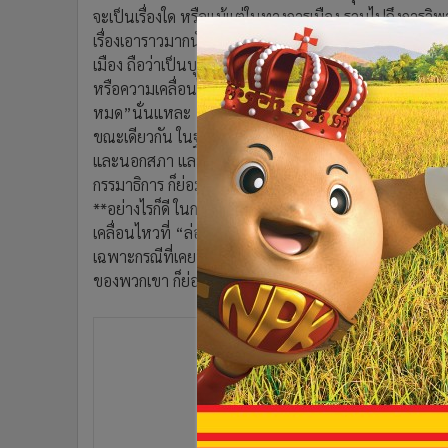
•
Management & HR
จะเป็นเรื่องใด หรือแม้แต่ในทางการเมือง รวมไปถึงการวิ
•
MGR Live
เรื่องเอาราวมากนัก อย่างมากก็แค่มีการให้ความเห็นตอบโ
•
Infographic
เมือง ถือว่าเป็นบุคคลสาธารณะ ย่อมต้องถูกตรวจสอบอย่
•
การเมือง
หรือความเคลื่อนไหวทั้งในเรื่องปัจจุบันย้อนไปถึงอดีต มา
หมด”นั่นแหละ
•
ท่องเที่ยว
ขณะเดียวกัน ในฐานะของนักการเมืองที่ถือว่าเป็นการ“ช่
•
กีฬา
และนอกสภา และอีกด้านหนึ่งพวกเขาก็สามารถเคลื่อนไหว
•
ต่างประเทศ
กรรมาธิการ ก็ย่อมมีบทบาทในการตรวจสอบฝ่ายรัฐบาลและฝ
•
Special Scoop
**อย่างไรก็ดี ในกรณีของ ธนาธร จึงรุ่งเรืองกิจ และ ปิยบ
•
เศรษฐกิจ-ธุรกิจ
เคลื่อนไหวที่ “ล่อแหลม”ท้าทายในหลายเรื่อง บางเรื่องย
•
จีน
เฉพาะกรณีที่เคยพาดพิงในเรื่องเกี่ยวกับสถาบันเบื้องสูง
•
ชุมชน-คุณภาพชีวิต
ของพวกเขา ก็ย่อมมีคนไม่เห็นด้วยโต้แย้งกลับมาในแบบที
•
อาชญากรรม
•
Motoring
•
เกม
•
วิทยาศาสตร์
•
SMEs
•
หุ้น