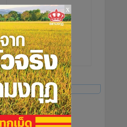
x
ยอดนิยม
อ่านเพิ่มเติม