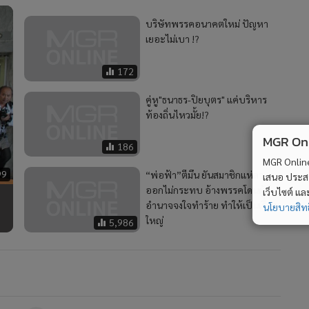
บริษัทพรรคอนาคตใหม่ ปัญหา
เยอะไม่เบา !?
172
คู่หู"ธนาธร-ปิยบุตร" แค่บริหาร
ท้องถิ่นไหวมั้ย!?
MGR Onli
186
MGR Online 
99
“พ่อฟ้า”ตีมึน ยันสมาชิกแห่ลา
เสนอ ประสบก
ออกไม่กระทบ อ้างพรรคโดนผู้มี
เว็บไซต์ แ
อำนาจจงใจทำร้าย ทำให้เป็นเรื่อง
นโยบายสิทธ
ใหญ่
5,986