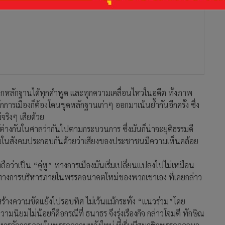
บันทึกหลักฐานได้ทุกคำพูด และทุกความเคลื่อนไหวในอดีต ทั้งภาพ
ารเมืองก็ต้องโดนขุดหลักฐานเก่าๆ ออกมาเน้นย้ำกันอีกครั้ง ซึ่ง
จริงๆ เสียด้วย
ก้ต่างกันในศาลว่ากันไปตามกระบวนการ ซึ่งมันก็น่าจะยุติธรรมดี
ของคนในสังคมประกอบกันด้วยว่าเสียงของประชาชนมีความเห็นคล้อย
ถือว่าเป็น “คู่หู” ทางการเมืองมันเริ่มเปลี่ยนแปลงไปไม่เหมือน
กแนวทางการบริหารภายในพรรคอนาคตใหม่ของพวกเขาเอง ที่เคยกล่าว
งความขัดแย้งไปรอบทิศ ไม่เว้นแม้กระทั่ง “แนวร่วม”โดย
ิยมไม่น้อยก็คือกรณีที่ ธนาธร จึงรุ่งเรืองกิจ กล่าวโจมตี ทักษิณ