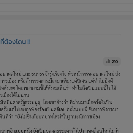
ี่ใช้
่ต้องโดน !!
ine
้นสูง
210
อนาคตใหม่ และ ธนาธร จึงรุ่งเรืองกิจ หัวหน้าพรรคอนาคตใหม่ ส่ง
ารเมือง หรือตั้งพรรคการเมืองมาเพียงแค่ปีเศษ แต่ทำไมมีคดี
อสังเกต โดยพยายามชี้ให้สังคมเห็นว่า ทำไมถึงเป็นแบบนี้ไปได้
ารเมืองได้ไม่นาน
ีหมิ่นศาลรัฐธรรมนูญ โดยเขาอ้างว่า ที่ผ่านมาเมื่อครั้งยังเป็น
้ง แต่ไม่เคยถูกฟ้องร้องเป็นคดีเลย อะไรแบบนี้ ซึ่งหากพิจารณา
้ทันทีว่า “ยังไม่ชินกับบทบาทใหม่”ในฐานะนักการเมือง
มีบทบาทอีกแบบหนึ่ง ยังเป็นบุคคลธรรมดาทั่วไป การเคลื่อนไหวไม่ว่า