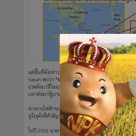
•
อินโดจีน
•
กองทุนรวม
•
Celeb Online
•
Factcheck
•
ญี่ปุ่น
•
News1
•
Gotomanager
แต่พื้นที่ดังกล่าวมีความสำคัญต่อชาวประมงและการเพาะเ
Sabah พบว่า
“ทรัพยากรทางทะเลและน้ำทะเลจะได้รับ
แวดล้อม (อีไอเอ) ก็ถูกตีตกไปซึ่งเป็นเรื่องที่ไม่ค่อยจะพ
เวลาต่อมารัฐบาลแห่งรัฐซาบาห์ก็ปฏิเสธโครงการดังกล่าว 
ทางการไฟฟ้าของรัฐซาบาห์ก็ได้เสนอให้ย้ายไปที่แห่งใหม่ (ด
อุรังอุตังที่สำคัญของโลก
ในปี 2552 นายกฯ นาจิบ ราซะก์ก็ได้เสนอพื้นที่แห่งใหม่