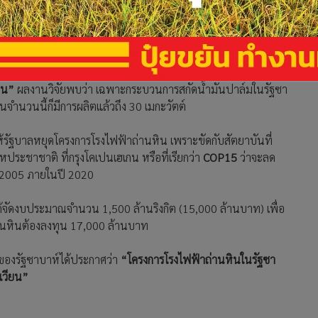
อ
Green SURF
(Sabah Unite to Re-Power the Future- การรวม
ธมิตรเรียกร้องให้รัฐบาลมองหาพลังงานสะอาดเป็นทางเลือก
rnia, Berkley มาทำวิจัยเรื่อง
“ทางเลือกพลังงานสะอาด : การ
ทุน”
ผลงานวิจัยพบว่า เฉพาะกระบวนการสกัดน้ำมันปาล์มในรัฐซา
จำนวนนี้ก็มีการผลิตแล้วถึง 30 เมกะวัตต์
ให้รัฐบาลหยุดโครงการโรงไฟฟ้าถ่านหิน เพราะขัดกับสัตยาบันที่
ระชาชาติ ที่กรุงโคเปนเฮเกน หรือที่เรียกว่า
COP15
ว่าจะลด
ี 2005 ภายในปี 2020
ด้จัดงบประมาณจำนวน 1,500 ล้านริงกิต (15,000 ล้านบาท) เพื่อ
านหินต้องลงทุน 17,000 ล้านบาท
สุดของรัฐซาบาห์ได้ประกาศว่า
“โครงการโรงไฟฟ้าถ่านหินในรัฐซา
นเวียน”