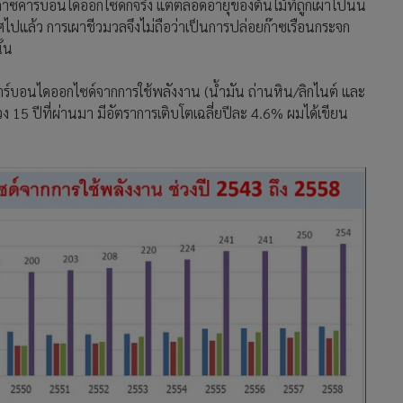
กิดก๊าซคาร์บอนไดออกไซด์ก็จริง แต่ตลอดอายุของต้นไม้ที่ถูกเผาไปนั้น
ปแล้ว การเผาชีวมวลจึงไม่ถือว่าเป็นการปล่อยก๊าซเรือนกระจก
ั้น
์บอนไดออกไซด์จากการใช้พลังงาน (น้ำมัน ถ่านหิน/ลิกไนต์ และ
15 ปีที่ผ่านมา มีอัตราการเติบโตเฉลี่ยปีละ 4.6% ผมได้เขียน