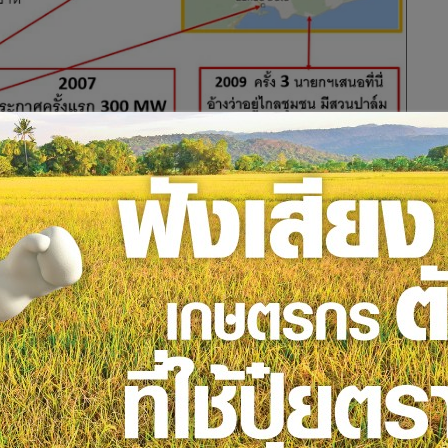
ลี้ยง ผลการศึกษาหลายชิ้นรวมทั้งของ University Malaysia
ผลกระทบจากโรงไฟฟ้าถ่านหิน”
และผลการศึกษาผลกระทบสิ่ง
บเห็นในประเทศไทยที่การศึกษาอีไอเอเป็นแค่พิธีกรรมเท่านั้น และใน
ด้วยเหตุผลเรื่องความเป็นห่วงด้านสิ่งแวดล้อมและสุขภาพ
ูรูป) แต่ก็ได้รับการคัดค้านอีก เพราะอยู่ใกล้กับศูนย์ปกป้องลิง
ที่อยู่ในย่านที่มีสวนปาล์มน้ำมันและชุมชนไม่หนาแน่น