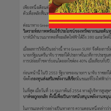
เพียงหนึ่งเดือนต่อมา ได้เกิดกลุ่มองค์กรพัฒนาเอกชนที่ชื่
ตัวเพื่อพลิกฟื้นพลังใหม่เพื่ออนาคต)ซึ่งเป็นองค์กรพัน
ต่อมาทาง Green SURF ได้ประสานให้ University of Califo
วิเคราะห์สภาพพร้อมใช้ประโยชน์ของทรัพยากรและต้น
บาห์มีจำนวนมากพอที่จะผลิตไฟฟ้าได้ถึง 380 เมกะวัตต์ใน
เมื่อผลการวิจัยเป็นอย่างนี้ ทาง Green SURF จึงต้องการ
นายกรัฐมนตรีนาจิบ ราซะก์ได้ประกาศในเวทีการประชุมสหป
การปล่อยก๊าซคาร์บอนไดออกไซด์ลง 40% เมื่อเทียบกับป
ก่อนหน้านี้ ในปี 2553 รัฐบาลของนายกฯ นาจิบ ราซะก์ไ
จัดตั้ง
กองทุนส่งเสริมพลังงานสีเขียว
ในขณะที่โรงไฟฟ้าถ่
ในที่สุด เมื่อวันที่ 16 กุมภาพันธ์ 2554 ทางผู้บริหารสูง
บาห์จะถูกยกเลิก ทั้งนี้เพื่อเป็นการสนับสนุนพลังงานหมุ
ในการแถลงข่าวอย่างเป็นทางการ ความตอนหนึ่งกล่าวว่า