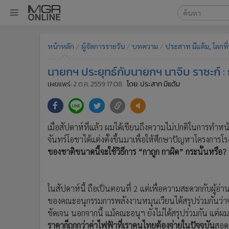
เลือกเครื่องมือท
•
หน้าหลัก
หน้าหลัก
ผู้จัดการรายวัน
บทความ
ประสาท มีแต้ม, โลกที
ค้นหา
•
ทันเหตุการณ์
Google
•
ภาคใต้
นายกฯ ประยุทธ์กับนายกฯ นาจิบ ราซะก์ :
•
ภูมิภาค
MGR Onl
เผยแพร่:
2 ต.ค. 2559 17:08
โดย: ประสาท มีแต้ม
•
Online Section
ค้นหาขั
•
บันเทิง
•
ผู้จัดการรายวัน
เมื่อสัปดาห์ที่แล้ว ผมได้เขียนถึงความไม่ปกติในการทำ
•
คอลัมนิสต์
จันทร์โอชาได้แต่งตั้งขึ้นมาเพื่อให้ศึกษาปัญหาโครงการโ
•
ละคร
ของชาติขนาดนี้จะใช้วิธีการ “กาถูก กาผิด” กระนั้นหรือ? 
•
CbizReview
•
Cyber BIZ
ในสัปดาห์นี้ ถือเป็นตอนที่ 2 แต่เพื่อความสะดวกกับผู้อ่านผ
•
ผู้จัดกวน
ของคณะอนุกรรมการพลังงานหมุนเวียนได้สรุปร่วมกันว่าจั
•
Good health & Well-being
ชัดเจน นอกจากนี้ แม้คณะอนุฯ ยังไม่ได้สรุปร่วมกัน แต่ผมเ
•
Green Innovation & SD
ราคาก็ถูกกว่าค่าไฟฟ้าที่เราคนไทยต้องจ่ายในปัจจุบัน
สอดค