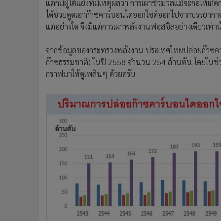
แต่ก็มีผู้โต้แย้งที่มีเหตุผลว่า การเผาชีวมวลแม้จะก่อให้เ
ได้ช่วยดูดเอาก๊าซคาร์บอนไดออกไซด์ออกไปจากบรรยากาศไ
แต่อย่างใด จึงมีแต่การเผาพลังงานฟอสซิลอย่างเดียวเท่าน
จากข้อมูลของกระทรวงพลังงาน ประเทศไทยปล่อยก๊าซคาร
ก๊าซธรรมชาติ) ในปี 2558 จำนวน 254 ล้านตัน โดยในช่วง 
กราฟมาให้ดูเพลินๆ ด้วยครับ