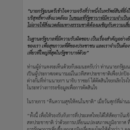
“นายกรัฐมนตรีเข้าใจความจริงที่ว่าหนึ่งในทรัพย์สินที่ยิ่ง
บริสุทธิ์ทางสิ่งแวดล้อม
ในขณะที่รัฐซาบาห์มีความจำเป็นต้อ
ไม่อาจให้สิ่งแวดล้อมทางธรรมชาติต้องเผชิญกับความเสี่ย
ในฐานะรัฐบาลที่มีความรับผิดชอบ เป็นเรื่องสำคัญอย่างย
ของเรา เพื่อสุขภาวะที่ดีของประชาชน และเราจำเป็นต้องปก
เที่ยวที่ใหญ่ที่สุดในรัฐซาบาห์ด้วย”
ท่านผู้อ่านคงจะเห็นด้วยกับผมนะครับว่า ท่านนายกรัฐมนต
เป็นผู้ประกาศเจตนารมณ์ในเวทีสหประชาชาติเพื่อปกป้อ
ต่างกันที่ท่านนายกฯ นาจิบ ราซะก์ ได้ตัดสินใจยกเลิกโรงไ
ในระหว่างการรอข้อมูลเพื่อการตัดสินใจ
ในรายการ “คืนความสุขให้คนในชาติ” เมื่อวันศุกร์ที่ผ่าน
“ทั้งนี้ เพื่อให้รองรับกับการที่ประเทศไทยได้ให้สัตยา
สหประชาชาติ ว่าด้วยการเปลี่ยนแปลงสภาพภูมิอากาศ ที่เร
การรักษาการเพิ่มขึ้นอุณหภูมิเฉลี่ยของโลกให้ต่ำกว่า 2 อ