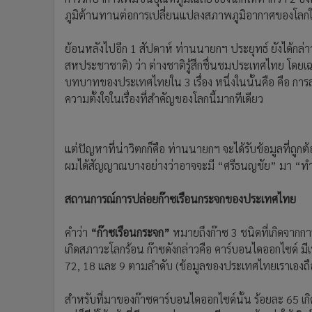
ภูมิต้านทานต่อการเปลี่ยนแปลงสภาพภูมิอากาศของโล
ย้อนหลังไปอีก 1 สัปดาห์ ท่านนายกฯ ประยุทธ์ ยังได้กล่
สหประชาชาติ) ว่า ต่างชาติรู้สึกชื่นชมประเทศไทย โดยเ
บทบาทของประเทศไทยใน 3 เรื่อง หนึ่งในนั้นคือ คือ การ
ความตั้งใจในเรื่องที่สำคัญของโลกนี้มากทีเดียว
แต่ปัญหาที่น่าวิตกก็คือ ท่านนายกฯ จะได้รับข้อมูลที่ถู
ผมได้สัญญาณบางอย่างว่าอาจจะมี “ศรีธนญชัย” มา “ทำค
สถานการณ์การปล่อยก๊าซเรือนกระจกของประเทศไทย
คำว่า
“ก๊าซเรือนกระจก”
หมายถึงก๊าซ 3 ชนิดที่เกิดจากก
เกิดสภาวะโลกร้อน ก๊าซดังกล่าวคือ คาร์บอนไดออกไซด์ มี
72, 18 และ 9 ตามลำดับ (ข้อมูลของประเทศไทยเราเองถื
สำหรับที่มาของก๊าซคาร์บอนไดออกไซด์นั้น ร้อยละ 65 เก