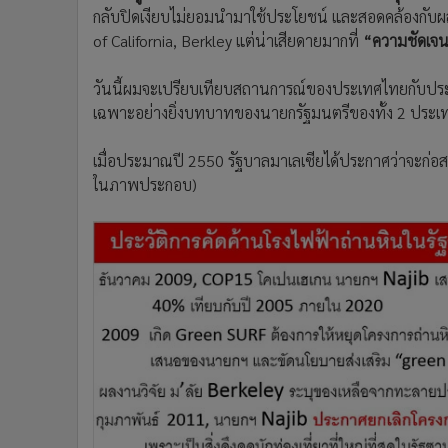
•
Management & HR
กลับปิดเงียบไม่ยอมนำมาใช้ประโยชน์ และสอดคล้องกับผล
•
MGR Live
of California, Berkley แต่น่าเสียดายมากที่
“ความชัดเจนด
•
Infographic
•
การเมือง
วันนี้ผมจะเปรียบเทียบสถานการณ์ของประเทศไทยกับประเทศ
เฉพาะอย่างยิ่งบทบาทของนายกรัฐมนตรีของทั้ง 2 ประเ
•
ท่องเที่ยว
•
กีฬา
เมื่อประมาณปี 2550 รัฐบาลมาเลเซียได้ประกาศว่าจะก่อส
•
ต่างประเทศ
ในภาพประกอบ)
•
Special Scoop
•
เศรษฐกิจ-ธุรกิจ
•
จีน
•
ชุมชน-คุณภาพชีวิต
•
อาชญากรรม
•
Motoring
•
เกม
•
วิทยาศาสตร์
•
SMEs
•
หุ้น