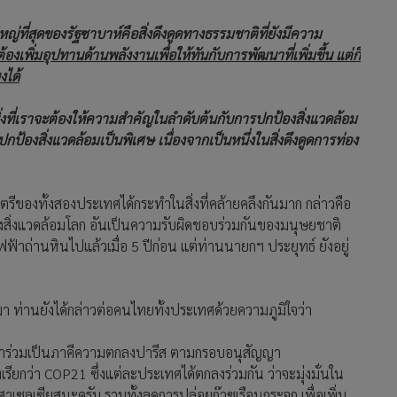
ใหญ่ที่สุดของรัฐซาบาห์คือสิ่งดึงดูดทางธรรมชาติที่ยังมีความ
งเพิ่มอุปทานด้านพลังงานเพื่อให้ทันกับการพัฒนาที่เพิ่มขึ้น แต่ก็
งได้
ิ่งที่เราจะต้องให้ความสำคัญในลำดับต้นกับการปกป้องสิ่งแวดล้อม
ป้องสิ่งแวดล้อมเป็นพิเศษ เนื่องจากเป็นหนึ่งในสิ่งดึงดูดการท่อง
รีของทั้งสองประเทศได้กระทำในสิ่งที่คล้ายคลึงกันมาก กล่าวคือ
งสิ่งแวดล้อมโลก อันเป็นความรับผิดชอบร่วมกันของมนุษยชาติ
ฟฟ้าถ่านหินไปแล้วเมื่อ 5 ปีก่อน แต่ท่านนายกฯ ประยุทธ์ ยังอยู่
มา ท่านยังได้กล่าวต่อคนไทยทั้งประเทศด้วยความภูมิใจว่า
บันเข้าร่วมเป็นภาคีความตกลงปารีส ตามกรอบอนุสัญญา
ียกว่า COP21 ซึ่งแต่ละประเทศได้ตกลงร่วมกัน ว่าจะมุ่งมั่นใน
งศาเซลเซียสนะครับ รวมทั้งลดการปล่อยก๊าซเรือนกระจก เพื่อเพิ่ม