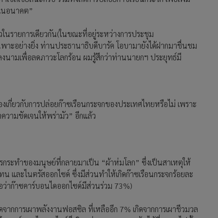
กในอนาคต”
าวในรายการเดียวกัน(ในขณะที่อยู่ระหว่างการประชุม
ฉพาะอย่างยิ่ง ท่านประธานาธิบดีบารัค โอบามายังได้ฝากมาชื่นชม
ลงนามเพื่อลดภาวะโลกร้อน ผมรู้สึกว่าท่านนายกฯ ประยุทธ์มี
กต้องเกี่ยวกับการปล่อยก๊าซเรือนกระจกของประเทศไทยหรือไม่ เพราะ
วามชัดเจนให้พร่ามัว” อีกแล้ว
ารกระทำของมนุษย์ที่กลายมาเป็น “ผ้าห่มโลก” ซึ่งเป็นสาเหตุให้
เทน และไนตรัสออกไซด์ ซึ่งมีส่วนทำให้เกิดก๊าซเรือนกระจกร้อยละ
อว่าก๊าซคาร์บอนไดออกไซด์มีส่วนร่วม 73%)
ิดจากการเผาพลังงานฟอสซิล ที่เหลืออีก 7% เกิดจากการเผาชีวมวล