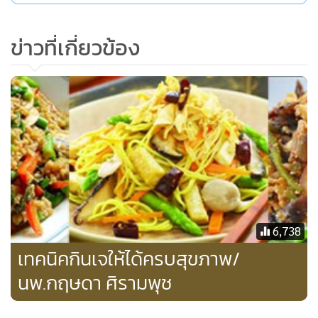
ข่าวที่เกี่ยวข้อง
6,738
เทคนิคกินเจให้ได้ครบสุขภาพ/
นพ.กฤษดา ศิรามพุช