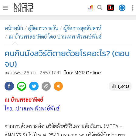
•
หน้าหลัก
หน้าหลัก
ผู้จัดการรายวัน
ผู้จัดการสุดสัปดาห์
•
ทันเหตุการณ์
ณ บ้านพระอาทิตย์ โดย ปานเทพ พัวพงษ์พันธ์
•
ภาคใต้
คนกินมังสวิรัติตายด้วยโรคอะไร? (ตอน
•
ภูมิภาค
•
Online Section
จบ)
•
บันเทิง
เผยแพร่:
26 ก.ย. 2557 17:31
โดย: MGR Online
•
ผู้จัดการรายวัน
1,340
•
คอลัมนิสต์
•
ละคร
ณ บ้านพระอาทิตย์
•
CbizReview
โดย...ปานเทพ พัวพงษ์พันธ์
•
Cyber BIZ
จากการสังเคราะห์งานวิจัยด้วยวิธีวิเคราะห์อภิมาน (META –
•
ผู้จัดกวน
ANALYSIS) ในปี พ.ศ. 2542 บูรณาการงานวิจัยผู้ที่รับประทาน