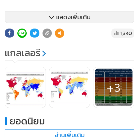
แสดงเพิ่มเติม
1,340
อย่างเช่นประเทศในทวีปอเมริกากลางและเหนือ ออสเตรเลีย
แกลเลอรี
นิวซีแลนด์ ยุโรป ที่มักจะบริโภคผลิตภัณฑ์จากนมวัวมาก เช่น
นมวัว ชีส มักจะพบการเสียชีวิตด้วยโรคมะเร็งที่เกี่ยวกับเพศมาก
เช่น มะเร็งต่อมลูกหมากมาก (ตามภาพแผนที่ 1) มะเร็งเต้านม
มาก (ภาพแผนที่ 2) ซึ่งในกลุ่มอาหารมังสวิรัติบางกลุ่มก็ยังมีการ
+3
บริโภคผลิตภัณฑ์จากนมสูงอยู่ก็ได้รับผลได้เช่นเดียวกัน
ยอดนิยม
อ่านเพิ่มเติม