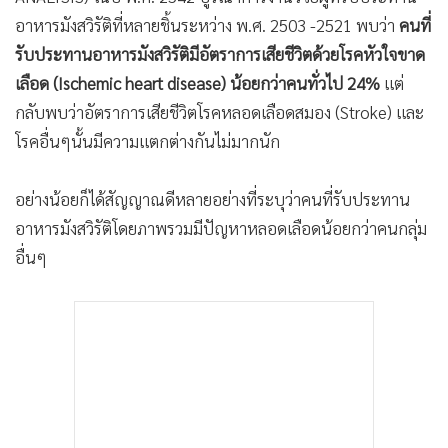
•
Good health & Well-being
อาหารมังสวิรัติที่หลายชิ้นระหว่าง พ.ศ. 2503 -2521 พบว่า
คนที่
•
Green Innovation & SD
รับประทานอาหารมังสวิรัติมีอัตราการเสียชีวิตด้วยโรคหัวใจขาด
•
Management & HR
เลือด (Ischemic heart disease) น้อยกว่าคนทั่วไป 24%
แต่
•
MGR Live
กลับพบว่าอัตราการเสียชีวิตโรคหลอดเลือดสมอง (Stroke) และ
•
Infographic
โรคอื่นๆนั้นมีความแตกต่างกันไม่มากนัก
•
การเมือง
•
ท่องเที่ยว
อย่างน้อยก็ได้สัญญาณดีหลายอย่างที่ระบุว่าคนที่รับประทาน
•
กีฬา
อาหารมังสวิรัติโดยภาพรวมมีปัญหาหลอดเลือดน้อยกว่าคนกลุ่ม
•
ต่างประเทศ
อื่นๆ
•
Special Scoop
•
เศรษฐกิจ-ธุรกิจ
•
จีน
•
ชุมชน-คุณภาพชีวิต
•
อาชญากรรม
•
Motoring