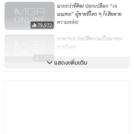
มากกว่าที่คิด! ปอกเปลือก “เจ
มณฑล” ผู้ชายที่ใคร ๆ ก็เสียดาย
ความหล่อ!
79,972
อาหารเจ ประวัติความเป็นมาของ
หรือในบางกรณีก็ไม่เกี่ยวกับการรับประทานมังสวิรัติหรือไม่รับ
การกินเจ
ประทานมังสวิรัติ แต่เรากลับพบประเทศต่างๆที่รับประทานแป้ง
และน้ำตาลมาก็มักพบมะเร็งตับมาก (ตามภาพแผนที่ 3)
9,894
แสดงเพิ่มเติม
“ลีอา มิเชล” อวดหุ่นในชุดบิกินีควง
แฟนใหม่อดีตผู้ชายขายตัวจูบโชว์
13,978