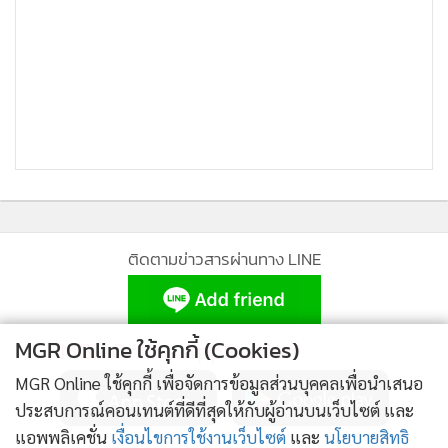
หรือการศึกษาประชากรญี่ปุ่นกลุ่มอายุ 60-69 ปี ระหว่างปี พ.ศ.
2501-2538 พบว่าถ้าลดการบริโภคคาร์โบไฮเดรต (แป้ง,ข้าว)ให้
ลดลงแล้วรับประทานไขมันเพิ่มขึ้นจนคอเลสเตอรอลเพิ่มขึ้น
ประมาณ 20% กลับพบว่าโรคหลอดเลือดตีบจะลดลงไปเกือบ
80% (ตามภาพแผนภูมิกราฟที่ 4)
ติดตามข่าวสารผ่านทาง LINE
MGR Online ใช้คุกกี้ (Cookies)
MGR Online Application
MGR Online ใช้คุกกี้ เพื่อจัดการข้อมูลส่วนบุคคลเพื่อนำเสนอ
ประสบการณ์คอนเทนต์ที่ดีที่สุดให้กับผู้อ่านบนเว็บไซต์ และ
แอพพลิเคชั่น
เงื่อนไขการใช้งานเว็บไซต์
และ
นโยบายสิทธิ