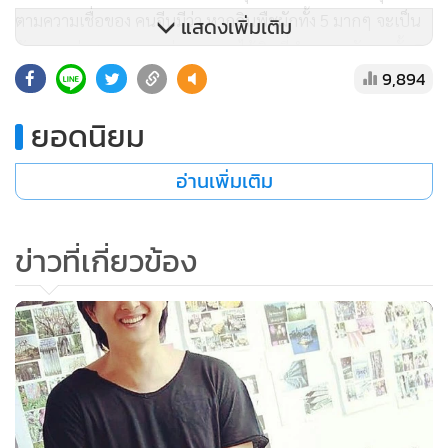
ตามความเชื่อของ คนจีนมีว่า หากกินพืชผักทั้ง 5 มากๆ จะเป็น
แสดงเพิ่มเติม
อันตรายต่อสุขภาพของร่างกาย จะได้พิษที่ทำลาย พลังธาตุทั้ง 5
9,894
ในร่างกาย เป็นมูลเหตุให้อวัยวะหลักสำคัญภายในทั้ง 5 ทำงานไม่
ปกติ นั่นคือ
ยอดนิยม
กระเทียมจะทำลายธาตุไฟ คือทำให้หัวใจทำงานผิดปกติ
อ่านเพิ่มเติม
หัวหอมทำลายธาตุน้ำ คือทำลายไต
หลักเกียวหรือกระเทียมโทนทำลายธาตุดินคือม้าม
ข่าวที่เกี่ยวข้อง
กุยช่ายทำลายตับ-ธาตุไม้
สำหรับใบยาสูบ ทำลายธาตุทองคือปอด ใบยาสูบน่าจะเป็นของ
สูบระหว่างอาหารมากกว่าเป็นอาหาร
อาหารที่ต้องห้ามดังกล่าว เช่น กระเทียมและหอม แม้ว่าทางการ
วิจัยและรายงานทางวิทยาศาสตร์จะไต้ ระบุว่ามีประโยชน์ต่อ
สุขภาพหลายด้านก็ตาม แต่การรับประทานเป็นประจำอาจเป็น