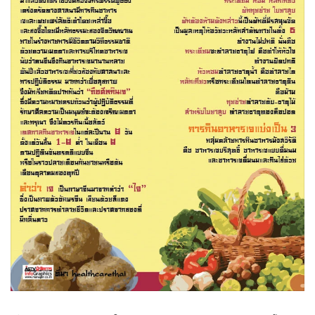
•
Good health & Well-being
•
Green Innovation & SD
•
Management & HR
•
MGR Live
•
Infographic
•
การเมือง
•
ท่องเที่ยว
•
กีฬา
•
ต่างประเทศ
•
Special Scoop
•
เศรษฐกิจ-ธุรกิจ
•
จีน
•
ชุมชน-คุณภาพชีวิต
•
อาชญากรรม
•
Motoring