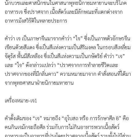
นักบวชและศาสนิกชนในศาสนาพุทธนิกายมหายานจะบริโภค
•
เกม
อาหารเจ ซึ่งปราศจาก เนื้อสัตว์และมีลักษณะที่แตกต่างจาก
•
วิทยาศาสตร์
อาหารมังสวิรัติในหลายประการ
•
SMEs
•
หุ้น
คำว่า เจ เป็นภาษาจีนมาจากคำว่า “ไจ” ซึ่งเป็นภาพตัวอักษรจีน
•
อินโดจีน
เขียนด้วยสีแดง ซึ่งเป็นสีแห่งความเป็นสิริมงคล ในกรอบสีเหลี่ยม
•
กองทุนรวม
จัตุรัส พื้นมีสีเหลือง ซึ่งเป็นสีแห่งความเป็นกษัตริย์ คำว่า “เจ”
•
Celeb Online
และ “ไจ” ดังกล่าวแปลว่า “ปราศจากการทำลายชีวิตและ
•
Factcheck
ปราศจากของที่มีกลิ่นคาว” ความหมายมาจาก คำสั่งสอนที่ได้มา
•
ญี่ปุ่น
จากพุทธศาสนาฝ่ายนิกายมหายาน
•
News1
•
Gotomanager
เครื่องหมาย-เจ1
คำดั้งเดิมของ “เจ” หมายถึง “อุโบสถ หรือ การรักษาศีล 8” คือ
คนกินเจมักจะถือศีล ร่วมกับการไม่กินอาหารพวกเนื้อสัตว์
อาหารเจเป็นอาหารที่ปรุงโดยปราศจากเนื้อสัตว์ รวมทั้งไม่มีส่วน