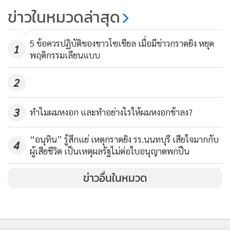
ข่าวในหมวดล่าสุด
5 ข้อควรปฏิบัติของชาวโซเชียล เมื่อมีข่าวกราดยิง หยุด
1
พฤติกรรมเลียนแบบ
2
3
ทำไมผมหงอก และทำอย่างไรให้ผมหงอกช้าลง?
นอกจากนี้ คนกินอาหารเจมีเหตุผลถือหลักการว่า ผักผลไม้มี
“อนุทิน” รู้สึกแย่ เหตุกราดยิง รร.นนทบุรี เสียใจมากกับ
4
ผู้เสียชีวิต เป็นเหตุผลรัฐไม่ต่อใบอนุญาตพกปืน
ธรรมชาติเป็น “หยาง” ซึ่งหมายถึง “ความสะอาด ความโปร่ง
ความแจ่มใส” แต่เนื้อสัตว์มีธรรมชาติตรงข้ามคือเป็น “หยิน” ซึ่ง
ข่าวอื่นในหมวด
หมายถึง “ความขุ่นมัว ความมืดมิด ความทึบ” ตามธรรมชาติของ
ร่างกายคนเรา มักมีเป็นความหยินมากเกินไป ดังนั้นเราจะต้อง
เพิ่มความเป็นหยางให้มากขึ้น ผู้ที่บำเพ็ญธรรม จะต้องขจัด
สภาวะที่ขุ่นมัว ชำระล้างพิษโดยการกินเจ ชีวิตจึงจะมีสภาวะที่