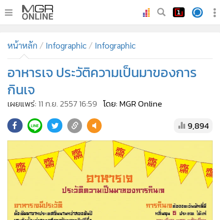
•
หน้าหลัก
หน้าหลัก
Infographic
Infographic
•
ทันเหตุการณ์
•
อาหารเจ ประวัติความเป็นมาของการ
ภาคใต้
•
ภูมิภาค
กินเจ
•
Online Section
เผยแพร่:
11 ก.ย. 2557 16:59
โดย: MGR Online
•
บันเทิง
9,894
•
ผู้จัดการรายวัน
•
คอลัมนิสต์
•
ละคร
•
CbizReview
•
Cyber BIZ
•
ผู้จัดกวน