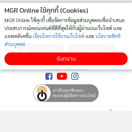
แจ่มใส ควรจะกินอาหาร พืชผักและผลไม้ให้มากขึ้น
MGR Online ใช้คุกกี้ (Cookies)
ติดตามข่าวสารผ่านทาง LINE
MGR Online ใช้คุกกี้ เพื่อจัดการข้อมูลส่วนบุคคลเพื่อนำเสนอ
อาหารเจมีประวัติดั้งเดิมมาจากประเทศจีนนานกว่าสองพันปีมา
ประสบการณ์คอนเทนต์ที่ดีที่สุดให้กับผู้อ่านบนเว็บไซต์ และ
แล้ว ตั้งแต่ราชวงศ์ ของจักรพรรดิฟูซี (Fu Xi) แห่งเมืองซ้องโกะ
แอพพลิเคชั่น
เงื่อนไขการใช้งานเว็บไซต์
และ
นโยบายสิทธิ
MGR Online Application
(Zhong Guo) ซึ่งเคร่งครัดทางศาสนา มีการ กินอาหารเจ และ
ส่วนบุคคล
เผยแพร่ลัทธิเต๋าโดยเหล่าจื๊อและขงจื๊อ โดยมีหลักธรรมะของจิต
รับทราบ
วิญญาณ ภายในร่างกาย การมีชีวิตตามวิถีธรรมชาติด้วยความ
เมตตาและการบริโภคอาหารเจ นับว่า คนจีนจึงกินอาหารเจมา
ติดตาม MGR Online
นานหลายพันปีแล้ว อาหารเจเกี่ยวข้องกับศาสนาและการปฏิบัติ
ธรรม มากกว่าเพื่อสุขภาพ จึงมักเรียกติดปากกันว่า “ถือศีลกิน
เจ” ซึ่งมีความหมายครบถ้วนว่า ผู้ปฏิบัติธรรมที่รักษาศีลความ
เป็นมนุษย์จะต้องเจริญเมตตาและกรุณา จึงไม่ควรกินเนื้อสัตว์
นโยบายความเป็นส่วนตัว
นโยบายการใช้คุกกี้
เทศกาลกินอาหารเจในแต่ละปีนาน 9 วัน ดั้งแต่วันขึ้น 1-9 ค่ำ ใน
ข้อกำหนดและเงื่อนไขการใช้บริการ
เดือน 9 ตามปฏิทินจันทรคติแบบจีน หรือในราวปลายเดือน
นโยบายการใช้ข้อมูล Facebook
เกี่ยวกับเรา
ติดต่อเรา