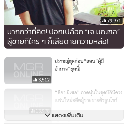
อันตราย ต่อกายและใจ สารสำคัญในสมุนไพรดังกล่าวสามารถ
กระตุ้นอารมณ์และจิตใจ ทำให้จิตใจไม่สงบ เพิ่มความกำหนัด
รบกวนความสัมพันธ์ระหว่างพลังกายและพลังใจ
79,971
มากกว่าที่คิด! ปอกเปลือก “เจ มณฑล”
การกินอาหารเจแบ่งเป็น 3 กลุ่มคล้ายการกินอาหารมังสวิรัติ คือ
ผู้ชายที่ใคร ๆ ก็เสียดายความหล่อ!
อาหารเจบริสุทธิ์ อาหารเจแบบดื่มนม และอาหารเจดื่มนมและ
กินไข่ด้วย
ปราชญ์ยุคก่อน“สอน”ผู้มี
อำนาจ”ยุคนี้!
3,512
“ลีอา มิเชล” อวดหุ่นในชุดบิกินีควง
แฟนใหม่อดีตผู้ชายขายตัวจูบโชว์
13,978
แสดงเพิ่มเติม
[ข้อมูลที่ถูกลบ]