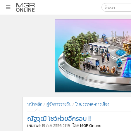
เลือกเครื่องมือท
•
หน้าหลัก
ค้นหา
•
ทันเหตุการณ์
Google
•
ภาคใต้
•
ภูมิภาค
MGR Onl
•
Online Section
ค้นหาขั
•
บันเทิง
•
ผู้จัดการรายวัน
•
คอลัมนิสต์
•
ละคร
•
CbizReview
•
Cyber BIZ
หน้าหลัก
ผู้จัดการรายวัน
ในประเทศ-การเมือง
•
ผู้จัดกวน
ณัฐวุฒิ โชว์ห่วยอีกรอบ !!
•
Good health & Well-being
•
Green Innovation & SD
เผยแพร่:
19 ก.ย. 2556 21:19
โดย: MGR Online