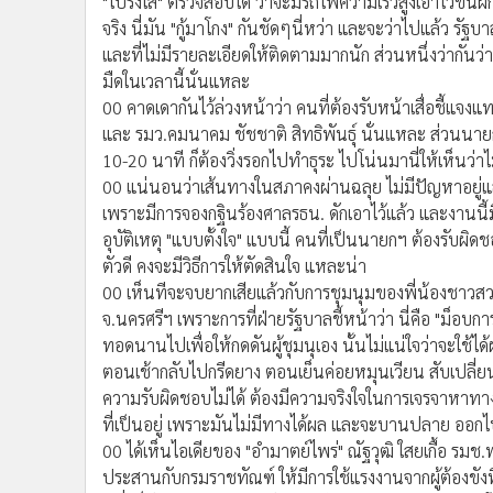
"โปร่งใส" ตรวจสอบได้ ว่าจะมีรถไฟความเร็วสูงเอาไว้ขนผัก 
•
อินโดจีน
จริง นี่มัน "กู้มาโกง" กันชัดๆนี่หว่า และจะว่าไปแล้ว รัฐบ
•
กองทุนรวม
และที่ไม่มีรายละเอียดให้ติดตามมากนัก ส่วนหนึ่งว่ากัน
•
Celeb Online
มืดในเวลานี้นั่นแหละ
•
Factcheck
00 คาดเดากันไว้ล่วงหน้าว่า คนที่ต้องรับหน้าเสื่อชี้แจง
และ รมว.คมนาคม ชัชชาติ สิทธิพันธุ์ นั่นแหละ ส่วนนายกฯ
•
ญี่ปุ่น
10-20 นาที ก็ต้องวิ่งรอกไปทำธุระ ไปโน่นมานี่ให้เห็นว่าไม
•
News1
00 แน่นอนว่าเส้นทางในสภาคงผ่านฉลุย ไม่มีปัญหาอยู่แ
•
Gotomanager
เพราะมีการจองกฐินร้องศาลรธน. ดักเอาไว้แล้ว และงานนี้มีส
อุบัติเหตุ "แบบตั้งใจ" แบบนี้ คนที่เป็นนายกฯ ต้องร
ตัวดี คงจะมีวิธีการให้ตัดสินใจ แหละน่า
00 เห็นทีจะจบยากเสียแล้วกับการชุมนุมของพี่น้องชาวส
จ.นครศรีฯ เพราะการที่ฝ่ายรัฐบาลชี้หน้าว่า นี่คือ "ม็อบกา
ทอดนานไปเพื่อให้กดดันผู้ชุมนุเอง นั้นไม่แน่ใจว่าจะใช้ได
ตอนเช้ากลับไปกรีดยาง ตอนเย็นค่อยหมุนเวียน สับเปลี่ย
ความรับผิดชอบไม่ได้ ต้องมีความจริงใจในการเจรจาหาทางช่วย
ที่เป็นอยู่ เพราะมันไม่มีทางได้ผล และจะบานปลาย ออกไป
00 ได้เห็นไอเดียของ "อำมาตย์ไพร่" ณัฐวุฒิ ใสยเกื้อ รมช.
ประสานกับกรมราชทัณฑ์ ให้มีการใช้แรงงานจากผู้ต้องขังท