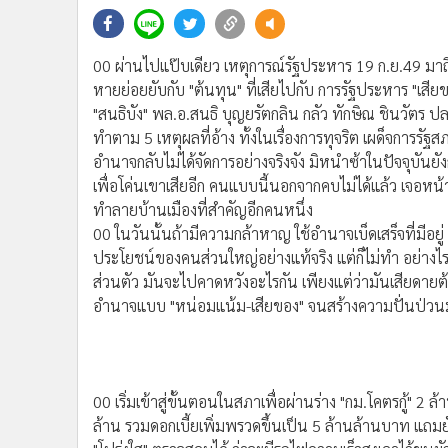
•
Management & HR
•
MGR Live
•
Infographic
00 ผ่านไปแป๊บเดียว เหตุการณ์รัฐประหาร 19 ก.ย.49 มาถึงว
•
การเมือง
หายย่อยยับกับ "ต้นทุน" ที่เสียไปกับ การรัฐประหาร "เส
•
ท่องเที่ยว
"สนธิบัง" พล.อ.สนธิ บุญยรัตกลิน กลัว ทักษิณ ชินวัตร ป
ทำตาม 5 เหตุผลที่อ้าง ทั้งในเรื่องการทุจริต เผด็จกา
•
กีฬา
อำนาจกลับไม่ได้จัดการอย่างจริงจัง มิหนำซ้าในปัจจุบันยัง
•
ต่างประเทศ
เพื่อโค่นเขาเสียอีก คนแบบนี้นอกจากคบไม่ได้แล้ว เจอหน้า
•
Special Scoop
ทำลายบ้านเมืองที่สำคัญอีกคนหนึ่ง
•
เศรษฐกิจ-ธุรกิจ
00 ในวันนั้นถ้ามีความกล้าหาญ ใช้อำนาจเบ็ดเสร็จที่มีอยู่
•
จีน
ประโยชน์ของคนส่วนใหญ่อย่างแท้จริง แต่ก็ไม่ทำ อย่างไรก็
•
ชุมชน-คุณภาพชีวิต
ส่วนตัว มันจะไปคาดหวังอะไรกัน เพียงแต่ว่ามันเสียดายต้
•
อาชญากรรม
อำนาจแบบ "หน่อมแน้ม-เสียของ" จนสร้างความปั่นป่วนมาจ
•
Motoring
•
เกม
•
วิทยาศาสตร์
00 เริ่มเข้าสู่ขั้นตอนในสภาเพื่อผ่านร่าง "กม.โคตรกู้" 2 ล
•
SMEs
ล้าน รวมดอกเบี้ยเพิ่มพรวดขึ้นเป็น 5 ล้านล้านบาท แถมย
•
หุ้น