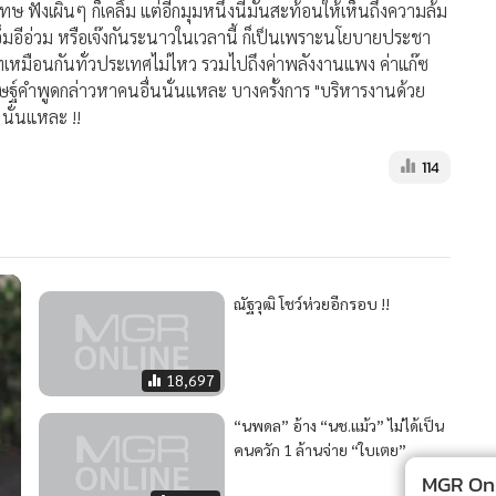
 ฟังเผินๆ ก็เคลิ้ม แต่อีกมุมหนึ่งนี่มันสะท้อนให้เห็นถึงความล้ม
เอ็มอีอ่วม หรือเจ๊งกันระนาวในเวลานี้ ก็เป็นเพราะนโยบายประชา
ทเหมือนกันทั่วประเทศไม่ไหว รวมไปถึงค่าพลังงานแพง ค่าแก๊ซ
ะดิษฐ์คำพูดกล่าวหาคนอื่นนั่นแหละ บางครั้งการ "บริหารงานด้วย
 นั่นแหละ !!
114
ณัฐวุฒิ โชว์ห่วยอีกรอบ !!
18,697
“นพดล” อ้าง “นช.แม้ว” ไม่ได้เป็น
คนควัก 1 ล้านจ่าย “ใบเตย”
MGR Onli