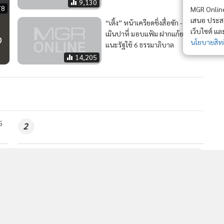
9,130
78
MGR Online 
เสนอ ประสบก
“เติ้ง” หน้าเครียดชิ่งสื่อซัก - “ชวน”
เว็บไซต์ แ
เมินปาหี่ มอบแฟ้ม ฝากแก้ยาง
ง
นโยบายสิทธ
แนะรัฐใช้ 6 ธรรมาภิบาล
14,205
5
2
วอื่นในหมวด
MGR Online Application
E