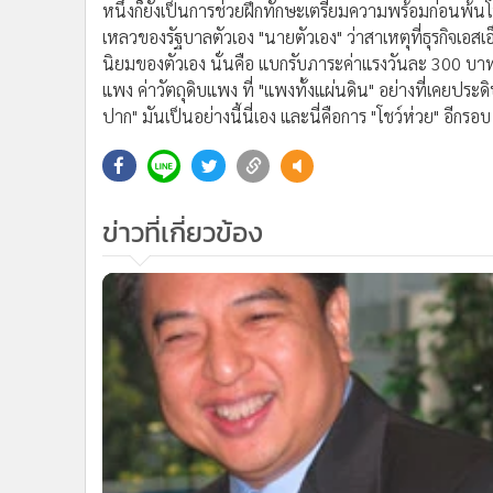
หนึ่งก็ยังเป็นการช่วยฝึกทักษะเตรียมความพร้อมก่อนพ้นโทษ
เหลวของรัฐบาลตัวเอง "นายตัวเอง" ว่าสาเหตุที่ธุรกิจเอส
นิยมของตัวเอง นั่นคือ แบกรับภาระค่าแรงวันละ 300 บา
แพง ค่าวัตถุดิบแพง ที่ "แพงทั้งแผ่นดิน" อย่างที่เคยปร
ปาก" มันเป็นอย่างนี้นี่เอง และนี่คือการ "โชว์ห่วย" อีกรอบ
ข่าวที่เกี่ยวข้อง