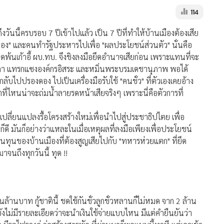
114
ันนี้ครบรอบ 7 ปีเข้าไปแล้ว เป็น 7 ปีที่ทำให้บ้านเมืองต้องเสีย
ียของ" และคนทำรัฐประหารไปเพื่อ "ผลประโยชน์ส่วนตัว" นั่นคือ
ลดพ้นเก้าอี้ ผบ.ทบ. จึงชิงลงมือยึดอำนาจเสียก่อน เพราะแทนที่จะ
รรัฐสภา แทรกแซงองค์กรอิสระ และหมิ่นพระบรมเดชานุภาพ พอได้
กลับไปปรองดอง ไปเป็นเครื่องมือรับใช้ "คนชั่ว" ที่ตัวเองเคยอ้าง
ที่ไหนน่าจะถ่มน้ำลายรดหน้าเสียจริงๆ เพราะนี่คือตัวการที่
 เปลี่ยนแปลงรื้อโครงสร้างใหม่เพื่อนำไปสู่ประชาธิปไตย เพื่อ
ดี มันก็อย่างว่าแหละในเมื่อเหตุผลที่ลงมือเพียงเพื่อประโยชน์
นทุนของบ้านเมืองที่ต้องสูญเสียไปกับ "ทหารห่วยแตก" ที่ยึด
นถึงทุกวันนี้ ทุด !!
้านล้านบาท กู้ชาตินี้ ชดใช้กันชั่วลูกชั่วหลานก็ไม่หมด จาก 2 ล้าน
ังไม่มีรายละเอียดว่าจะนำเงินใช้จ่ายแบบไหน มีแต่คำยืนยันว่า