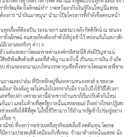
มีรถไฟรางคู่ ก่อสร้างสารพัด ที่ผ่านมาก็พูดแบบนี้ทุกที แต่เอาเข้า
าล"ทักษิณคิด ยิ่งลักษณ์ทำ" วาดหวังเอากับเงินกู้ก้อนใหญ่นี่แหละ
ว่าต้องการ "นำเงินมาหมุน" นำมาโป๊ะโครงการที่กำลังช็อตจนหน้า
แทนทุกเรื่องก็ต้องเป็น รองนายกฯ และรมว.คลัง กิตติรัตน์ ณ ระนอง
ยิ่งลักษณ์ คนสวยก็คงต้องทำตัวให้ยุ่งเข้าไว้ หย่อนก้นในสภาสัก
่มีเวลาเลยจริงๆ ค่าา !!
ล้ว แต่นอกสภาโดยเฉพาะด่านองค์กรอิสระนี่สิ ส่อมีปัญหาแน่
ิทธิพังเสียด้วยสิ และที่สำคัญ กม.ฉบับนี้ เป็นกม.การเงิน ถ้าเกิด
ับผิดชอบ ส่วนจะออกมาแบบไหนบรรดากุนซือทั้งหลายโดยเฉพาะพี่ชาย
วนยางและปาล์ม ที่ปักหลักอยู่ที่แยกควนหนองหงส์ อ.ชะอวด
รเมือง" จ้องล้มกู จะไม่สนใจไปเจรจากับมึง รวมไปถึงใช้วิธีให้เวลา
้ผลหรือเปล่า เพราะเวลานี้ฝ่ายชาวบ้านเขาก็เริ่มปรับตัวกันใหม่
นกันมา และในท้ายที่สุดรัฐบาลนั่นแหละจะแย่ ถึงอย่างไรจะปฏิเสธ
เหลือให้ดีที่สุด ไม่ใช่ใช้วิชามาร ใข้อำนาจรัฐเข้าไปข่มขู่อย่าง
เรื่อย ๆ
พาณิชย์ ที่บอกว่าจะช่วยเหลือธุรกิจเอสเอ็มอี ลดต้นทุน โดยจะ
ี่มีความประพฤติดี เหมือนกับที่กทม. จ้างมาล้างท่อนั่นแหละ นัย