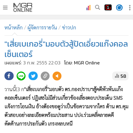
•
หน้าหลัก
หน้าหลัก
ผู้จัดการรายวัน
ข่าวปก
•
ทันเหตุการณ์
•
"เสี่ยเบเกอรี่"มอบตัวสู้ปัดเอี่ยวแก๊งคอล
ภาคใต้
•
ภูมิภาค
เซ็นเตอร์
•
Online Section
เผยแพร่:
3 ก.พ. 2555 22:03
โดย: MGR Online
•
บันเทิง
58
•
ผู้จัดการรายวัน
•
คอลัมนิสต์
วานนี้(3 ก
"เสี่ยเบเกอรี่"มอบตัว ตร.กองปราบฯสู้คดีพัวพันแก๊ง
•
ละคร
คอลเซ็นเตอร์ ปฏิเสธไม่มีส่วนเกี่ยวข้องเลี่ยงตอบประเด็น SMS
•
CbizReview
แจ้งการโอนเงิน อ้างต้องขอดูว่าเป็นข้อความจากใคร ด้าน ตร.คุม
•
Cyber BIZ
ตัวสอบอย่างละเอียดพร้อมประสาน ปปง.ร่วมคลี่คลายดคี
คัดค้านการประกันตัว เกรงหลบหนี
•
ผู้จัดกวน