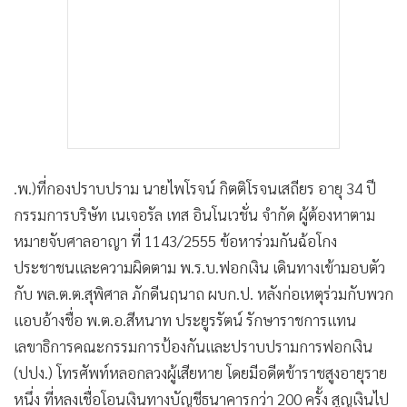
•
เกม
•
วิทยาศาสตร์
•
SMEs
•
หุ้น
•
อินโดจีน
•
กองทุนรวม
•
Celeb Online
.พ.)ที่กองปราบปราม นายไพโรจน์ กิตติโรจนเสถียร อายุ 34 ปี
•
Factcheck
กรรมการบริษัท เนเจอรัล เทส อินโนเวชั่น จำกัด ผู้ต้องหาตาม
•
หมายจับศาลอาญา ที่ 1143/2555 ข้อหาร่วมกันฉ้อโกง
ญี่ปุ่น
ประชาชนและความผิดตาม พ.ร.บ.ฟอกเงิน เดินทางเข้ามอบตัว
•
News1
กับ พล.ต.ต.สุพิศาล ภักดีนฤนาถ ผบก.ป. หลังก่อเหตุร่วมกับพวก
•
Gotomanager
แอบอ้างชื่อ พ.ต.อ.สีหนาท ประยูรรัตน์ รักษาราชการแทน
เลขาธิการคณะกรรมการป้องกันและปราบปรามการฟอกเงิน
(ปปง.) โทรศัพท์หลอกลวงผู้เสียหาย โดยมีอดีตข้าราชสูงอายุราย
หนึ่ง ที่หลงเชื่อโอนเงินทางบัญชีธนาคารกว่า 200 ครั้ง สูญเงินไป