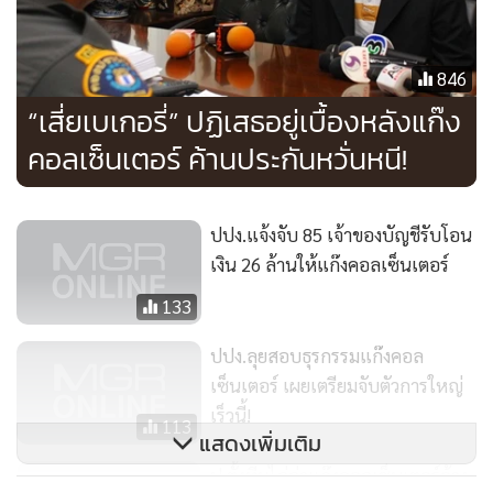
มั่นใจว่าน่าจะเป็นหลักฐานสำคัญที่จะขยายผลติดตามดำเนินคดี
กับแก๊งคอลเซ็นเตอร์รายนี้ที่ก่อนหน้านี้ พ.ต.อ.สีหนาท ระบุว่ายัง
มีผู้ที่เกี่ยวข้องร่วมกระทำความผิดอีกหลายรายนอกเหนือจาก
846
นายไพโรจน์ พร้อมทั้งได้ทำแผนผังเชื่อมโยงความเกี่ยวข้องของ
“เสี่ยเบเกอรี่” ปฏิเสธอยู่เบื้องหลังแก๊ง
คนร้าย ก่อนจะมีการโอนเงินส่งไปยังประเทศจีนและไต้หวัน ซึ่
คอลเซ็นเตอร์ ค้านประกันหวั่นหนี!
พบมูลค่าความเสียหายเกิดขึ้นแล้วกว่า 170 ล้านบาท
ปปง.แจ้งจับ 85 เจ้าของบัญชีรับโอน
เงิน 26 ล้านให้แก๊งคอลเซ็นเตอร์
133
ปปง.ลุยสอบธุรกรรมแก๊งคอล
เซ็นเตอร์ เผยเตรียมจับตัวการใหญ่
เร็วนี้!
113
แสดงเพิ่มเติม
ป.ตั้งทีมไล่ล่าแก๊งคอลเซ็นเตอร์อ้าง