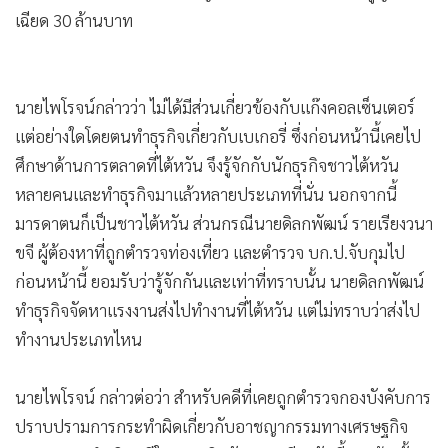
เฉียด 30 ล้านบาท
นายไพโรจน์กล่าวว่า ไม่ได้มีส่วนเกี่ยวข้องกับแก๊งคอลเซ็นเตอร์
แต่อย่างใดโดยตนทำธุรกิจเกี่ยวกับเบเกอรี่ ซึ่งก่อนหน้านี้เคยไป
ศึกษาด้านการตลาดที่ไต้หวัน จึงรู้จักกับนักธุรกิจชาวไต้หวัน
หลายคนและทำธุรกิจมาแล้วหลายประเภทที่นั่น นอกจากนี้
มารดาตนก็เป็นชาวไต้หวัน ส่วนกรณีนายดิลกพัฒน์ รายเรียงวนา
ขจี ผู้ต้องหาที่ถูกตำรวจท่องเที่ยว และตำรวจ บก.ป.จับกุมไป
ก่อนหน้านี้ ยอมรับว่ารู้จักกันและเท่าที่ทราบนั้น นายดิลกพัฒน์
ทำธุรกิจจัดหาแรงงานส่งไปทำงานที่ไต้หวัน แต่ไม่ทราบว่าส่งไป
ทำงานประเภทไหน
นายไพโรจน์ กล่าวต่อว่า สำหรับคดีที่เคยถูกตำรวจกองบังคับการ
ปราบปรามการกระทำผิดเกี่ยวกับอาชญากรรมทางเศรษฐกิจ