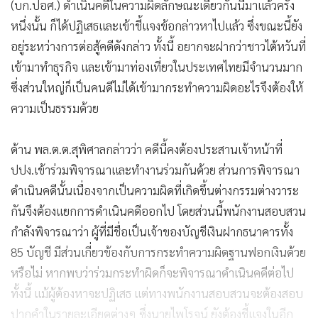
(บก.ปอศ.) ดำเนินคดีในความผิดลักษณะเดียวกันนี้มาแล้วครั้ง
หนึ่งนั้น ก็ได้ปฏิเสธและเข้าชี้แจงข้อกล่าวหาไปแล้ว ซึ่งขณะนี้ยัง
อยู่ระหว่างการต่อสู้คดีดังกล่าว ทั้งนี้ อยากจะฝากว่าชาวไต้หวันที่
เข้ามาทำธุรกิจ และเข้ามาท่องเที่ยวในประเทศไทยมีจำนวนมาก
ซึ่งส่วนใหญ่ก็เป็นคนดีไม่ได้เข้ามากระทำความผิดอะไรจึงต้องให้
ความเป็นธรรมด้วย
ด้าน พล.ต.ต.สุพิศาลกล่าวว่า คดีนี้คงต้องประสานเจ้าหน้าที่
ปปง.เข้าร่วมพิจารณาและทำงานร่วมกันด้วย ส่วนการพิจารณา
ดำเนินคดีนั้นเนื่องจากเป็นความผิดที่เกิดขึ้นต่างกรรมต่างวาระ
กันจึงต้องแยกการดำเนินคดีออกไป โดยส่วนนี้พนักงานสอบสวน
กำลังพิจารณาว่า ผู้ที่มีชื่อเป็นเจ้าของบัญชีเงินฝากธนาคารทั้ง
85 บัญชี มีส่วนเกี่ยวข้องกับการกระทำความผิดฐานฟอกเงินด้วย
หรือไม่ หากพบว่าร่วมกระทำผิดก็จะพิจารณาดำเนินคดีต่อไป
ทั้งนี้ แม้ผู้ต้องหาจะปฏิเสธ แต่ทางพนักงานสอบสวนจะต้องสอบ
ปากคำในรายละเอียดต่างๆ ซึ่งนายไพโรจน์ ยังต้องชี้แจงในอีก