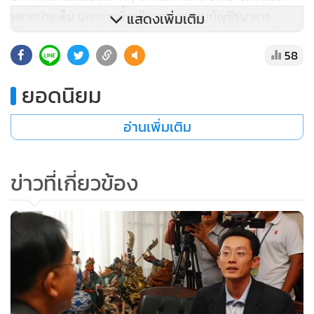
หลายประเด็น นอกจากนี้จะมีการตรวจสอบบัญชีธนาคาร
แสดงเพิ่มเติม
ทั้งหมดของนายไพโรจน์ และให้เวลาในการนำหลักฐานมาชี้แจง
58
ถึงที่มาของเงินฝากในทุกบัญชี ซึ่งนายไพโรจน์ ยืนยันว่ามีข้อมูล
พร้อมชี้แจงได้ ส่วนกรณีที่มีการส่งข้อความ หรือ SMS ผ่าน
ยอดนิยม
โทรศัพท์มือถือแจ้งการโอนเงินแต่ละครั้ง นายไพโรจน์ ปฏิเสธที่
จะตอบคำถามในทันทีโดยอ้างว่าต้องขอดูว่าเป็นข้อความจากผู้
อ่านเพิ่มเติม
ใดจึงจะชี้แจงได้
ข่าวที่เกี่ยวข้อง
ทั้งนี้ พนักงานสอบสวนได้คัดค้านการประกันตัว เพราะเกรงจะ
หลบหนี และยังต้องสอบสอบปากคำในประเด็นต่างๆ ให้ครบ
ถ้วนเสียก่อน
ผู้สื่อข่าวรายงานว่า สำหรับข้อความที่ส่งเข้ามาทางโทรศัพท์มือ
ถือแจ้งการโอนเงินนั้น มีทั้งชื่อ ของผู้ส่งที่เป็นชาวจีนและชาวไทย
ซึ่งทางพนักงานสอบสวนยังต้องตรวจสอบในรายละเอียดและ