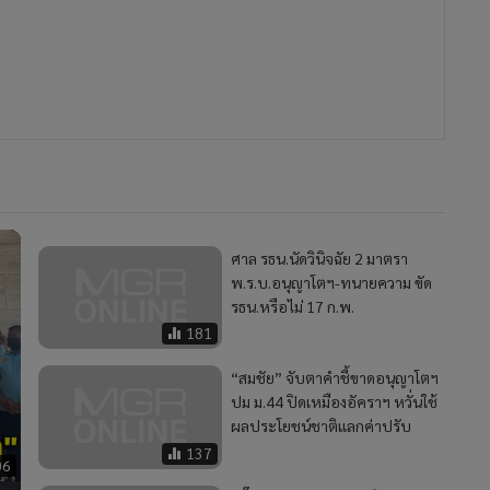
MGR Onli
MGR Online 
เสนอ ประสบก
เว็บไซต์ แ
ศาล รธน.นัดวินิจฉัย 2 มาตรา
นโยบายสิทธ
พ.ร.บ.อนุญาโตฯ-ทนายความ ขัด
รธน.หรือไม่ 17 ก.พ.
181
“สมชัย” จับตาคำชี้ขาดอนุญาโตฯ
ปม ม.44 ปิดเหมืองอัคราฯ หวั่นใช้
ผลประโยชน์ชาติแลกค่าปรับ
137
06