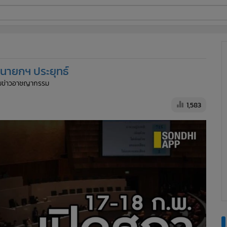
ี่ใช้
ลนายกฯ ประยุทธ์
ine
ีมข่าวอาชญากรรม
้นสูง
1,583