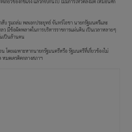
เกี่ยวข้องก็ชี้แจง แล้วก็จบกันไป ไม่มีการโหวตลงมติ เหมือนศึก
น้าสับ รุมถล่ม พลเอกประยุทธ์ จันทร์โอชา นายกรัฐมนตรีและ
หลว มีข้อผิดพลาดในการบริหารราชการแผ่นดิน เป็นเวลาหลายๆ
ันเป็นล้านคน
 โดยเฉพาะหากนายกรัฐมนตรีหรือ รัฐมนตรีที่เกี่ยวข้องไม่
งวัด หมดเครดิตกลางสภาฯ