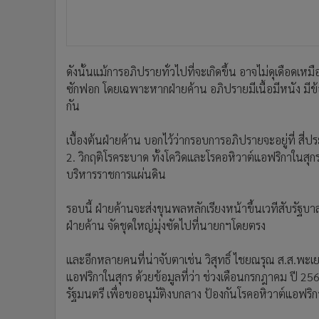
ดังนั้นแม้การอภิปรายทั่วไปที่จะเกิดขึ้น อาจไม่ดุเดือดเหม
ซักฟอก โดยเฉพาะหากฝ่ายค้าน อภิปรายมีเนื้อมีหนัง มีข
กัน
เบื้องต้นฝ่ายค้าน บอกไว้ว่ากรอบการอภิปรายจะอยู่ที่ สี
2. วิกฤติโรคระบาด ทั้งโควิดและโรคอหิวาต์แอฟริกาในสุกร
บริหารราชการแผ่นดิน
รอบนี้ ฝ่ายค้านจะส่งขุนพลหลักเรียงหน้าขึ้นเวทีสับรัฐบา
ฝ่ายค้าน จัดชุดใหญ่มุ่งซัดไปที่นายกฯโดยตรง
และอีกหลายคนที่น่าจับตาเช่น วิสุทธิ์ ไชยณรุณ ส.ส.พะเยา 
แอฟริกาในสุกร ด้วยข้อมูลที่ว่า ช่วงเดือนกรกฎาคม ปี 
รัฐมนตรี เพื่อขออนุมัติงบกลาง ป้องกันโรคอหิวาต์แอฟริ