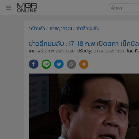
เลือกเครื่องมือท
•
หน้าหลัก
หน้าหลัก
อาชญากรรม
ข่าวลึกปมลับ
ค้นหา
•
ทันเหตุการณ์
Google
•
ภาคใต้
ข่าวลึกปมลับ : 17-18 ก.พ.เปิดสภา เช็กบิ
•
ภูมิภาค
MGR Onl
เผยแพร่:
2 ก.พ. 2565 19:58
ปรับปรุง:
2 ก.พ. 2565 19:58
โดย: ท
•
Online Section
ค้นหาขั
•
บันเทิง
•
ผู้จัดการรายวัน
•
คอลัมนิสต์
•
ละคร
•
CbizReview
•
Cyber BIZ
•
ผู้จัดกวน
•
Good health & Well-being
•
Green Innovation & SD