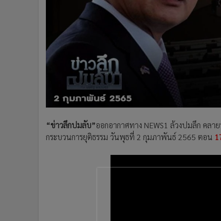
•
Management & HR
•
MGR Live
•
Infographic
•
การเมือง
•
ท่องเที่ยว
•
กีฬา
•
ต่างประเทศ
•
Special Scoop
•
เศรษฐกิจ-ธุรกิจ
•
จีน
“ข่าวลึกปมลับ”
ออกอากาศทาง NEWS1 ล้วงปมลึก คลายปมล
•
ชุมชน-คุณภาพชีวิต
กระบวนการยุติธรรม วันพุธที่ 2 กุมภาพันธ์ 2565 ตอน
1
•
อาชญากรรม
•
Motoring
•
เกม
•
วิทยาศาสตร์
•
SMEs
•
หุ้น