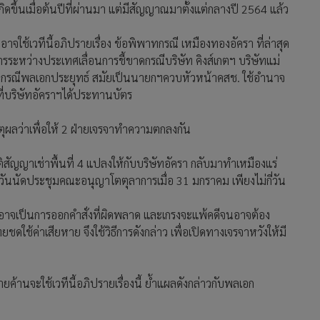
งเกิดขึ้นเมื่อต้นปีที่ผ่านมา แต่มีสัญญาณมาตั้งแต่กลางปี 2564 แล้ว
อาจใช้เวทีนี้อภิปรายเรื่อง ข้อพิพาทกรณี เหมืองทองอัครา ที่ล่าสุด
รระหว่างประเทศเลื่อนการชี้ขาดกรณีบริษัท คิงส์เกตฯ บริษัทแม่
ไทยกรณีพลเอกประยุทธ์ สมัยเป็นนายกฯควบหัวหน้าคสช. ใช้อำนาจ
่บริษัทอัคราฯได้ประทานบัตร
ผลว่าเพื่อให้ 2 ฝ่ายเจรจาทำความตกลงกัน
ุมัติสัญญาเช่าพื้นที่ 4 แปลงให้กับบริษัทอัครา กลับมาทำเหมืองแร่
า วันนัดประชุมคณะอนุญาโตตุลาการเมื่อ 31 มกราคม เพียงไม่กี่วัน
อาจเป็นการออกคำสั่งที่ผิดพลาด และเกรงจะแพ้คดีจนอาจต้อง
ยชดใช้ค่าเสียหาย จึงใช้วิธีการดังกล่าว เพื่อเปิดทางเจรจาหวังให้มี
ายค้านจะใช้เวทีนี้อภิปรายเรื่องนี้ ย้ำแผลดังกล่าวกับพลเอก