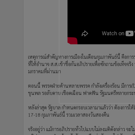
•
อินโดจีน
•
กองทุนรวม
•
Celeb Online
•
Factcheck
•
ญี่ปุ่น
•
News1
•
Gotomanager
เหตุการณ์สำคัญทางการเมืองในเดือนกุมภาพันธ์นี้ คือก
ที่ให้อำนาจ ส.ส.เข้าชื่อกันอภิปรายเพื่อซักถามข้อเท็จจร
มกราคมที่ผ่านมา
ตอนนี้ พรรคฝ่ายค้านหลายพรรค กำลังเครื่องร้อน มีการเปิ
ขุนพล รอลับดาบ เชือดเฉือน ฟาดฟัน รัฐมนตรีหลายกระท
หลังล่าสุด รัฐบาล กำหนดกรอบเวลามาแล้วว่า ต้องการให้มี
17-18 กุมภาพันธ์นี้ รวมเวลาสองวันสองคืน
จริงอยู่ว่า แม้การอภิปรายทั่วไปแบบไม่ลงมติดังกล่าว จะ