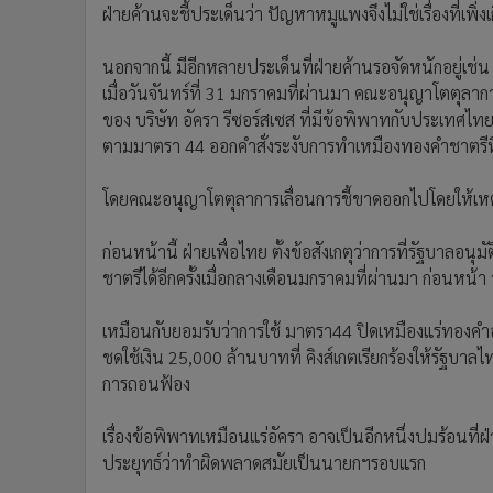
ฝ่ายค้านจะชี้ประเด็นว่า ปัญหาหมูแพงจึงไม่ใช่เรื่องที่เพิ่
นอกจากนี้ มีอีกหลายประเด็นที่ฝ่ายค้านรอจัดหนักอยู่เช่น 
เมื่อวันจันทร์ที่ 31 มกราคมที่ผ่านมา คณะอนุญาโตตุลากา
ของ บริษัท อัครา รีซอร์สเซส ที่มีข้อพิพาทกับประเทศ
ตามมาตรา 44 ออกคำสั่งระงับการทำเหมืองทองคำชาตรีที
โดยคณะอนุญาโตตุลาการเลื่อนการชี้ขาดออกไปโดยให้เหตุ
ก่อนหน้านี้ ฝ่ายเพื่อไทย ตั้งข้อสังเกตุว่าการที่รัฐบาลอน
ชาตรีได้อีกครั้งเมื่อกลางเดือนมกราคมที่ผ่านมา ก่อนหน้
เหมือนกับยอมรับว่าการใช้ มาตรา44 ปิดเหมืองแร่ทองคำ
ชดใช้เงิน 25,000 ล้านบาทที่ คิงส์เกตเรียกร้องให้รัฐบาลไท
การถอนฟ้อง
เรื่องข้อพิพาทเหมือนแร่อัครา อาจเป็นอีกหนึ่งปมร้อนที่ฝ่
ประยุทธ์ว่าทำผิดพลาดสมัยเป็นนายกฯรอบแรก