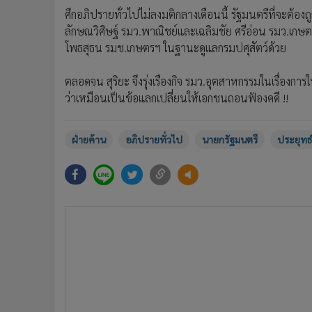
ศึกอภิปรายทั่วไปไม่ลงมติกลางเดือนนี้ รัฐมนตรีที่จะต้องถู
ลักษณวิศิษฐ์ รมว.พาณิชย์และเฉลิมชัย ศรีอ่อน รมว.เก
โพธสุธน รมช.เกษตรฯ ในฐานะดูแลกรมปศุสัตว์ด้วย
ตลอดจน สุริยะ จึงรุ่งเรืองกิจ รมว.อุตสาหกรรมในเรื่องการ
ว่าเหมือนเป็นข้อแลกเปลี่ยนให้เอกชนถอนฟ้องคดี !!
ฝ่ายค้าน
อภิปรายทั่วไป
นายกรัฐมนตรี
ประยุทธ์