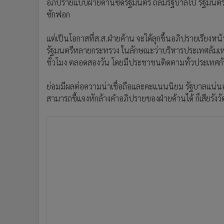
อภิปรายแบบฝ่ายค้านซัดรัฐมนตรี ถล่มรัฐบาลไป รัฐมนตรีที่
ซักฟอก
แต่เป็นโอกาสที่ส.ส.ฝ่ายค้าน จะได้ลุกขึ้นอภิปรายเรียงห
รัฐมนตรีหลายกระทรวง ในลักษณะว่าบริหารประเทศล้มเ
ชั่วโมง ตลอดสองวัน โดยมีประชาชนติดตามทั่วประเทศก
ย่อมมีผลต่อความน่าเชื่อถือและคะแนนนิยม รัฐบาลแน่นอน
สามารถชี้แจงหักล้างคำอภิปรายของฝ่ายค้านได้ ก็เสียรั