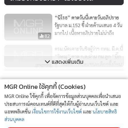
“นิโรธ” คาดวันนี้เคาะวันอภิปราย
รัฐบาล ม.152 ชี้ ฝ่ายค้านเสนอ 4 วัน
มากไป เนื้อหาอภิปรายไม่น่าถึง
82
ครม.นัดเคาะวันชิงผู้ว่าฯ กทม. มี.ค.นี้
“วิษณุ” คาด ก.ค.ผ่าน กม.ลูก “บิ๊ก
แสดงเพิ่มเติม
ตู่” ยินดีพรรคไหนชนะเลือกตั้งก็คน
366
ไทยด้วยกัน
ข่าวในหมวดล่าสุด
วิปรัฐบาลมั่นการประชุมสภาฯ วันนี้
MGR Online ใช้คุกกี้ (Cookies)
ไม่มีปัญหา ส.ส.เข้าประชุมได้ปกติ
MGR Online ใช้คุกกี้ เพื่อจัดการข้อมูลส่วนบุคคลเพื่อนำเสนอ
รัฐบาลสั่ง กฟภ.เร่งขยายไฟฟ้าเข้า "ปราสาทตาควาย-
73
ประสบการณ์คอนเทนต์ที่ดีที่สุดให้กับผู้อ่านบนเว็บไซต์ และ
1
เนิน 350" ให้เสร็จต้นปี 70 ยกระดับคุณภาพชีวิตเพิ่ม
แอพพลิเคชั่น
เงื่อนไขการใช้งานเว็บไซต์
และ
นโยบายสิทธิ
ขวัญกำลังใจทหารแนวหน้า
ส่วนบุคคล
2