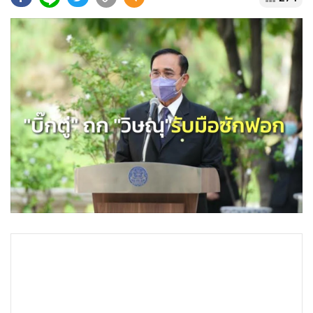
•
Good health & Well-being
•
Green Innovation & SD
•
Management & HR
•
MGR Live
•
Infographic
•
การเมือง
•
ท่องเที่ยว
•
กีฬา
•
ต่างประเทศ
•
Special Scoop
•
เศรษฐกิจ-ธุรกิจ
•
จีน
•
ชุมชน-คุณภาพชีวิต
•
อาชญากรรม
•
Motoring