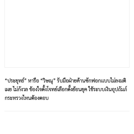
•
เกม
•
วิทยาศาสตร์
•
SMEs
•
หุ้น
•
อินโดจีน
•
กองทุนรวม
•
Celeb Online
•
Factcheck
•
ญี่ปุ่น
“ประยุทธ์” หารือ “วิษณุ” รับมือฝ่ายค้านซักฟอกแบบไม่ลงมติ
•
News1
เผย ไม่กังวล ข้องใจตั้งโจทย์เลือกตั้งย้อนยุค ใช้ระบบเงินอุปถัมภ์
กระทรวงไหนต้องตอบ
•
Gotomanager