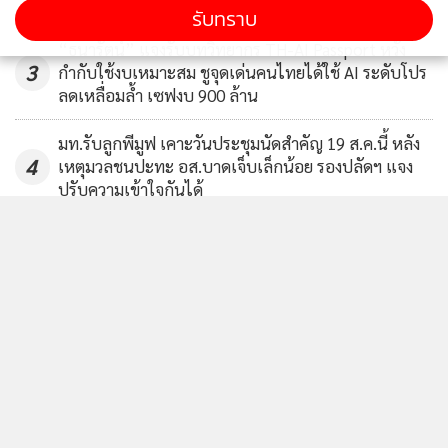
รับทราบ
“ธนารัตน์” แจงรับบทวิทยากร TH-AI Passport หวัง
3
กำกับใช้งบเหมาะสม ชูจุดเด่นคนไทยได้ใช้ AI ระดับโปร
ลดเหลื่อมล้ำ เซฟงบ 900 ล้าน
มท.รับลูกพีมูฟ เคาะวันประชุมนัดสำคัญ 19 ส.ค.นี้ หลัง
4
เหตุมวลชนปะทะ อส.บาดเจ็บเล็กน้อย รองปลัดฯ แจง
ปรับความเข้าใจกันได้
ข่าวอื่นในหมวด