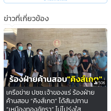
(กกต.) เป็นคนจัดการเลือกตั้งและรัฐบาลไม่ได้เป็นผู้รับผิดชอบ
ในการมีระบบอุปถัมภ์หรือการใช้เงินเป็นหลัก แต่รัฐบาลคงไม่ถึง
ข่าวที่เกี่ยวข้อง
ขนาดจะต้องตอบทุกอัน เพราะมันเยอะฝ่ายค้านเองก็สามารถ
พูดในสิ่งที่ไม่ได้เขียนมาก็ได้” นายวิษณุ กล่าว
เมื่อถามว่า แบบนี้ถือเป็นการตีเช็คเปล่าหรือไม่ นายวิษณุ กล่าว
ว่า ไม่ใช่ การเขียนญัตติอภิปรายไม่ไว้วางใจ หรือการอภิปราย
ทั่วไป เขาก็ต้องเขียนแบบนี้ โดยจะขมวดไว้บรรทัดสุดท้ายเสมอ
ว่า ข้าพเจ้าจะอภิปรายต่อไป และครั้งนี้ก็เขียนแบบนั้น ทั้งนี้ การ
หารือกับนายกฯ ทีมงานของนายกฯก็มานั่งรับฟังด้วย เพื่อไป
เตรียมงานกันเอง ตนไม่ได้เตรียมอะไร
506
เครือข่าย ปชช.เจ้าของแร่ ร้องฝ่าย
ค้านสอบ “คิงส์เกต” ได้สัมปทาน
“เหมืองทองอัครา” ไม่โปร่งใส