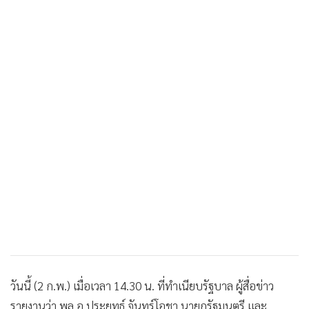
วันนี้ (2 ก.พ.) เมื่อเวลา 14.30 น. ที่ทำเนียบรัฐบาล ผู้สื่อข่าว
รายงานว่า พล.อ.ประยุทธ์ จันทร์โอชา นายกรัฐมนตรี และ