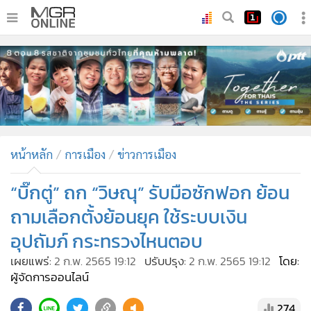
•
หน้าหลัก
•
ทันเหตุการณ์
•
ภาคใต้
•
ภูมิภาค
•
Online Section
หน้าหลัก
การเมือง
ข่าวการเมือง
•
บันเทิง
•
ผู้จัดการรายวัน
“บิ๊กตู่” ถก “วิษณุ” รับมือซักฟอก ย้อน
•
คอลัมนิสต์
ถามเลือกตั้งย้อนยุค ใช้ระบบเงิน
•
ละคร
อุปถัมภ์ กระทรวงไหนตอบ
•
CbizReview
เผยแพร่:
2 ก.พ. 2565 19:12
ปรับปรุง:
2 ก.พ. 2565 19:12
โดย:
•
Cyber BIZ
ผู้จัดการออนไลน์
•
ผู้จัดกวน
274