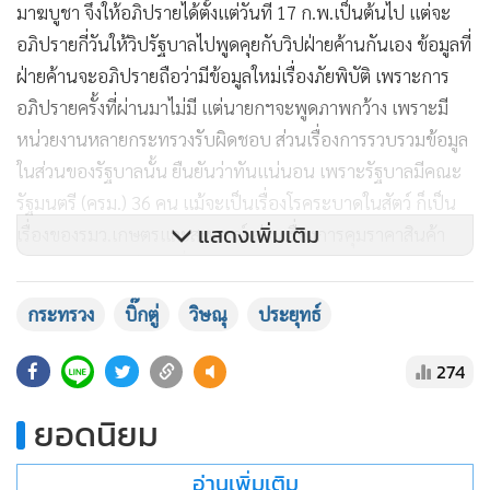
มาฆบูชา จึงให้อภิปรายได้ตั้งแต่วันที่ 17 ก.พ.เป็นต้นไป แต่จะ
อภิปรายกี่วันให้วิปรัฐบาลไปพูดคุยกับวิปฝ่ายค้านกันเอง ข้อมูลที่
ฝ่ายค้านจะอภิปรายถือว่ามีข้อมูลใหม่เรื่องภัยพิบัติ เพราะการ
อภิปรายครั้งที่ผ่านมาไม่มี แต่นายกฯจะพูดภาพกว้าง เพราะมี
หน่วยงานหลายกระทรวงรับผิดชอบ ส่วนเรื่องการรวบรวมข้อมูล
ในส่วนของรัฐบาลนั้น ยืนยันว่าทันแน่นอน เพราะรัฐบาลมีคณะ
รัฐมนตรี (ครม.) 36 คน แม้จะเป็นเรื่องโรคระบาดในสัตว์ ก็เป็น
แสดงเพิ่มเติม
เรื่องของรมว.เกษตรและสหกรณ์ ส่วนเรื่องการคุมราคาสินค้า
ของรมว.พาณิชย์ และเรื่องเหมืองทองอัคราของ
รมว.อุตสาหกรรม
กระทรวง
บิ๊กตู่
วิษณุ
ประยุทธ์
274
“มันมีปัญหาบางอันที่นายกฯถามในกรณีญัตติบางประเด็น ซึ่ง
ยอดนิยม
ผมเองก็ไม่เข้าใจ โดยเฉพาะประเด็นการเลือกตั้งย้อนยุคไปสู่
ระบบอุปถัมภ์และการใช้เงินเป็นหลัก คำถาม คือใครจะต้องตอบ
อ่านเพิ่มเติม
เพราะเราไม่มีกระทรวงเลือกตั้ง ซึ่งคณะกรรมการการเลือกตั้ง