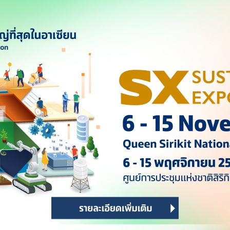
พาแรงงานต่างด้าวเข้าประเทศ เป็นขบวนการพันลึกที่ใหญ่มาก มี
พล
งรัฐบาล พล.อ.ประยุทธ์ จันทร์โอชา จะมีนโยบายปราบปรามการค้า
 แต่การที่แรงงานต่างด้าวเข้าเมืองผิดกฎหมายกลายเป็นต้นตอ
เหลวอย่างสิ้นเชิง
แต่เป็นขุมทรัพย์ให้บรรดาคนมีสี บุคคลในแวดวงราชการ ได้ทำมา
ิดมาลงโทษไม่ได้ แม้ พล.อ.ประยุทธ์ ประกาศกร้าวซ้ำๆจนคอเจ็บว่า