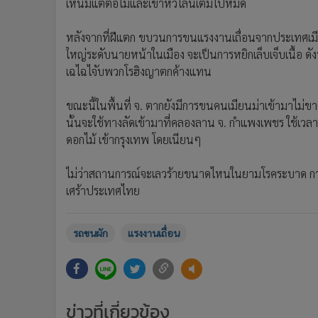
เห็นมีแต่ตอไม้และเขาหัวโล้นเต็มไปหมด
หลังจากที่ฝีแตก ขบวนการขนแรงงานเถื่อนจากประเทศเมียนม
ใหญ่ระดับนายหน้าในเมือง จะเป็นการหยิกเล็บเจ็บเนื้อ ดั
เฉไฉไจับพวกโรฮิงญาตกค้างแทน
ขณะนี้ในพื้นที่ จ. ตากยังมีการขนคนเมียนม่าเข้ามาไม่
นั้นจะใช้ทางลัดเข้ามาที่คลองลาน จ. กำแพงเพชร ใช้เว
ดอกไม้ เข้ากรุงเทพ โดยเนียนๆ
ไม่ว่าสถานการณ์จะเลวร้ายขนาดไหนในยามโรคระบาด การเอาต
เศร้าประเทศไทย
รถขนผัก
แรงงานเถื่อน
ข่าวที่เกี่ยวข้อง