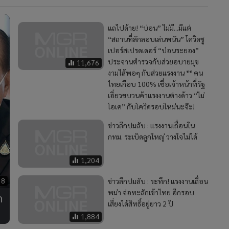
แถไปด้าย! “บ่อน” ไม่มี...มีแต่
“สถานที่ลักลอบเล่นพนัน” โควิดซู
เปอร์สเปรดเดอร์ “บ่อนระยอง”
ประจานตำรวจกับส่วยอบายมุข
11,676
งามไส้พอๆ กับส่วยแรงงาน ** คน
ไทยเกือบ 100% เชื่อเจ้าหน้าที่รัฐ
เอี่ยวขบวนค้าแรงงานต่างด้าว “ไม่
โอเค” กับโควิดรอบใหม่นะจ๊ะ!
ข่าวลึกปมลับ : แรงงานเถื่อนใน
กทม. ระเบิดลูกใหญ่ วางใจไม่ได้
1,204
38
ข่าวลึกปมลับ : ระทึก! แรงงานเถื่อน
พม่า จ่อทะลักเข้าไทย อีกรอบ
ก
เสี่ยงได้สิทธิ์อยู่ยาว 2 ปี
1,884