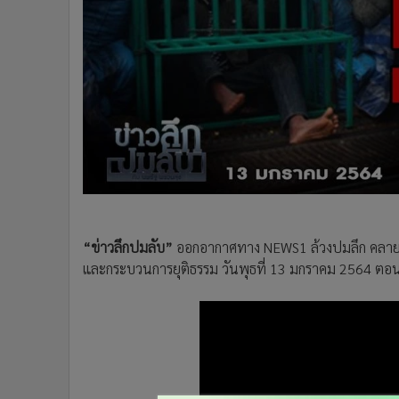
•
Management & HR
•
MGR Live
•
Infographic
•
การเมือง
•
ท่องเที่ยว
•
กีฬา
•
ต่างประเทศ
•
Special Scoop
•
เศรษฐกิจ-ธุรกิจ
•
จีน
•
ชุมชน-คุณภาพชีวิต
“ข่าวลึกปมลับ”
ออกอากาศทาง NEWS1 ล้วงปมลึก คลายปม
และกระบวนการยุติธรรม วันพุธที่ 13 มกราคม 2564 ตอ
•
อาชญากรรม
•
Motoring
•
เกม
•
วิทยาศาสตร์
•
SMEs
•
หุ้น