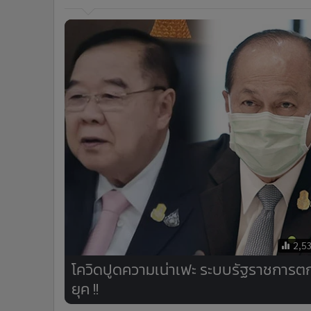
2,5
โควิดปูดความเน่าเฟะ ระบบรัฐราชการต
ยุค !!