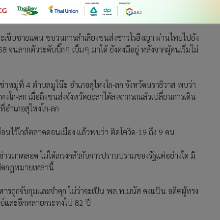
ัวจะไปเหยียบเท้าขาใหญ่ ที่หากินกับเรื่องนี้อยู่
วตามตะเข็บชายแดน ขบวนการลำเลียงขนส่งชาวโรฮีงญา ผ่านไทยไปยัง
จนลากตัวระดับบิ๊กๆ เบิ้มๆ มาได้ ยังคงมีอยู่ หลังจากผู้คนเริ่มไม่
่าหมู่ที่ 4 ตำบลมูโน๊ะ อำเภอสุไหงโก-ลก จังหวัดนราธิวาส พบว่า
หงโก-ลก เมื่อถึงขนส่งจังหวัดยะลาได้ลงจากรถแล้วเปลี่ยนการเดิน
ที่อำเภอสุไหงโก-ลก
ซ่อนไว้ใกล้ตลาดดอนเมือง แล้วพบว่า ติดโควิด-19 ถึง 9 คน
ีข่าวมาตลอด ไม่ได้เกรงกลัวกับการปราบปรามของรัฐแต่อย่างใด มิ
งผิดกฎหมายเหล่านี้
ิ๊กทหารถูกจับกุมและจำคุก ไม่ว่าจะเป็น พล.ท.มนัส คงแป้น อดีตผู้ทรง
ุษย์และอีกหลายกระทงไป 82 ปี