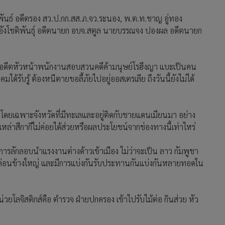
ันธ์ อดีตรอง สว.ป.กก.สส.ภ.จว.ระนอง, พ.ต.ท.ชาญ อู่ทอง
น อังโชติพันธุ์ อดีตนายก อบจ.สตูล นายบรรณจง ปองผล อดีตนายก
 8 อดีตหัวหน้าพนักงานสอบสวนคดีค้ามนุษย์โรฮีงญา แบะเป็นคน
้รับรู้ ต้องหนีตายขอลี้ภัยไปอยู่ออสเตรเลีย ถึงวันนี้ยังไม่ได้
โดยเฉพาะจังหวัดที่มีทะเลและอยู่ติดกับชายแดนเมียนมา อย่าง
หล่าสีกากีไม่ค่อยได้ส่วยหรือผลประโยชน์จากช่องทางนี้เท่าไหร่
การลักลอบนำแรงงานต่างด้าวเข้าเมือง ไม่ว่าจะเป็น ลาว กัมพูชา
ี้ค่อนข้างใหญ่ และมีการแบ่งกันรับประทานกันแบ่งกันหลายทอดใน
โลจิสติกส์คือ ตำรวจ ฝ่ายปกครอง เข้าไปรับไม้ต่อ กินส่วย หัว