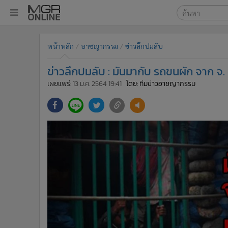
เลือกเครื่องมือท
•
หน้าหลัก
หน้าหลัก
อาชญากรรม
ข่าวลึกปมลับ
ค้นหา
•
ทันเหตุการณ์
Google
•
ภาคใต้
ข่าวลึกปมลับ : มันมากับ รถขนผัก จาก จ
•
ภูมิภาค
MGR Onl
เผยแพร่:
13 ม.ค. 2564 19:41
โดย: ทีมข่าวอาชญากรรม
•
Online Section
ค้นหาขั
•
บันเทิง
•
ผู้จัดการรายวัน
•
คอลัมนิสต์
•
ละคร
•
CbizReview
•
Cyber BIZ
•
ผู้จัดกวน
•
Good health & Well-being
•
Green Innovation & SD