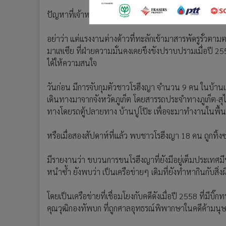
ปัญหาที่เจ้าหน้าที่จะจับใครไม่ได้เลย ส่วนหนึ่งเป็นเพราะกล
อย่าว่า แต่แรงงานต่างด้าวที่ทะลักเข้ามาสารพัดรูรั่
มาเลเซีย ที่ฝ่ายความมั่นคงเคยขึงขังปราบปรามเมื่อปี 2558 
ได้ให้ความสนใจ
วันก่อน มีการจับกุมตัวชาวโรฮีงญา จำนวน 9 คน ในบ้านเช
เดินทางมาจากจังหวัดภูเก็ต โดยสารรถประจำทางภูเก็ต-สุไ
ทางโดยรถตู้ปลายทาง บ้านปูโป๊ะ เพื่อจะมาทำงานในพื้น
หรือเมื่อสองสัปดาห์ที่แล้ว พบชาวโรฮีงญา 18 คน ถูกทิ้ง
มีรายงานว่า ขบวนการขนโรฮีงญาที่ยังมีอยู่เต็มประเทศม
หนำซ้ำ ยังพบว่า เป็นเครือข่ายๆ เดิมที่ยังทำหากินกับสิ่
โดยเป็นเครือข่ายที่เชื่อมโยงกับคดีดังเมื่อปี 2558 ที่มีบ
คุณวุฒิกองทัพบก ที่ถูกศาลอุทธรณ์พิพากษาในคดีค้ามน