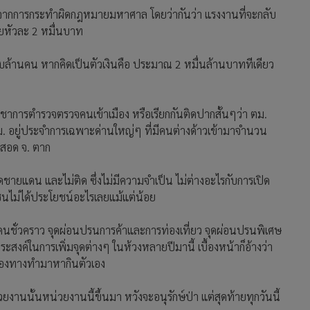
ด้จากการกระทำผิดกฎหมายมหาศาล โดยว่ากันว่า แรงงานที่จะกลับ
ยหัวละ 2 หมื่นบาท
ือบล้านคน หากคิดเป็นตัวเงินคือ ประมาณ 2 หมื่นล้านบาททีเดียว
ญชาการตำรวจตรวจคนเข้าเมือง หรือเรียกกันติดปากสั้นๆว่า ตม.
ตม. อยู่ประจำการเฉพาะด่านใหญ่ๆ ที่มีคนต่างด้าวเข้ามาจำนวน
่สอด จ. ตาก
่ติดชายแดน และไม่ติด ซึ่งไม่มีความจำเป็น ไม่ต่างอะไรกับการเปิด
นไม่ได้ประโยชน์อะไรเลยแม้แต่น้อย
ชั่วคราว จุดผ่อนปรนการค้าและการท่องเที่ยว จุดผ่อนปรนพิเศษ
สงค์ในการเพิ่มจุดต่างๆ ในห้วงหลายปีมานี้ เบื้องหน้าก็อ้างว่า
่มช่องทางทำมาหากินตัวเอง
หน่วยงานนั้นหน่วยงานนี้ขึ้นมา หวังจะอนุรักษ์ป่า แต่สุดท้ายทุกวันนี้