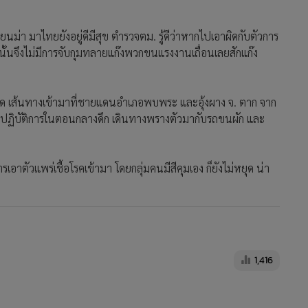
่า มาไทยยังอยู่ดีมีสุข ตำรวจตม. รู้ดีว่าหากไปเอาผิดกับตัวการ
งนั้นจึงไม่มีการจับกุมทลายแก๊งพวกขนแรงงานเถื่อนเลยสักแก๊ง
ขาด เส้นทางเข้ามาที่ชายแดนอำเภอพบพระ และอุ้งผาง จ. ตาก จาก
ลาปฏิบัติการในตอนกลางดึก เดินทางพรางตัวมากับรถขนผัก และ
ัวแพร่เชื้อโรคเข้ามา โดยกลุ่มคนมีสีคุมเอง ก็ยังไม่หยุด น่า
1,416