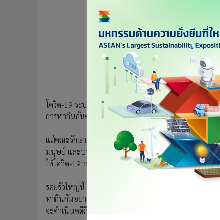
•
อินโดจีน
•
กองทุนรวม
•
Celeb Online
•
Factcheck
•
ญี่ปุ่น
•
News1
•
Gotomanager
โควิด-19 ระบาดรอบสอง พ่นพิษทำให้เห็นว่า การลักลอบ
การหากินกันตั้งแต่ระดับคนมีสี เรื่อยไปถึงบรรดาผู้มีอิทธิ
แม้คณะรักษาความสงบแห่งชาติ (คสช.) ต่อเนื่องมาจนถึ
มนุษย์ และปราบปรามการลักลอบพาแรงงานต่างด้าวเข้ามา
ให้โควิด-19 ระบาดซ้ำในไทย มันสะท้อนให้เห็นถึงความล้ม
รอยรั่วใหญ่นี้ ไม่เคยได้รับการถูกอุด หรือซ่อมแซม กลับ
หากินกันอย่างเอิกเกริก จนถึงบัดนี้ยังเอาผู้กระทำความผ
จะดำเนินคดีถึงที่สุด ไม่ไว้หน้าใครก็ตาม