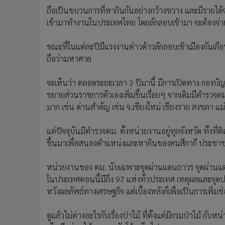
ถือเป็นขบวนการที่หากินกันอย่างกว้างขวาง และมีรายไ
เข้ามาทำงานในประเทศไทย โดยลักลอบเข้ามา จะต้องจ่า
ขณะที่ในแต่ละปีมีแรงงานต่าวด้าวลักลอบเข้าเมืองกันเก
ถือว่ามหาศาล
จะเห็นว่า ตลอดระยะเวลา 3 ปีมานี้ มีการเปิดทาง กองบั
ขยายส่วนราชการตัวเองเพิ่มขึ้นเรื่อยๆ จากเดิมมีตำรวจ
มาก เช่น ด่านสำคัญ เช่น จ.เชียงใหม่ เชียงราย สงขลา แม
แต่ปัจจุบันมีตำรวจตม. ตั้งหน่วยงานอยู่ทุกจังหวัด ทั้งที
ขึ้นมาเพื่อสนองตำแหน่งและหากินของคนสีกากี ประชาช
หน่วยงานของ ตม. นับเฉพาะจุดผ่านแดนถาวร จุดผ่านแดน
ในประเทศตอนนี้มีถึง 97 แห่งทั่วประเทศ เหตุผลและจุดประ
หวังผลลัพธ์ทางเศรษฐกิจ แต่เบื้องหลังก็เพื่อเป็นการเพิ
ดูแล้วไม่ต่างอะไรกับเรื่องป่าไม้ ที่ตั้งแต่มีกรมป่าไม้ กับ