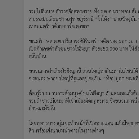
รวมไปถึงนายตำรวจอีกหลายราย ทั้ง ร.ต.ต.นราทอน สัมพ
สว.ธร.สภ.เคียนซา จ.สุราษฎร์ธานี “โกโต้ง” นายปัจจุบั
เทศมนตรีปาดังเบซาร์ จ.สงขลา
ขณะที่ “พล.ต.ต.ปวีณ พงศ์สิรินทร์” อดีต รอง ผบช.ภ.
เปิดตัวเลขค่าหัวขนชาวโรฮีงญา หัวละ50,000 บาท ให้สังคมได
กลับบ้าน
ขบวนการลำเลียงโรฮีงญานี้ ส่วนใหญ่หากินมากในโซนใต้ 
จ.ระนอง พวกขาใหญ่ที่ดูแลอยู่ จะเป็น “ท็อปบูต” ขณะที่เ
ต้องรู้ว่า ขบวนการค้ามนุษย์ขนโรฮีงญา เป็นคนละแก๊งกับ
รวมถึงชาวเมียนมาที่เข้าเมืองผิดกฎหมาย ซึ่งขบวนการน
ลักษณะฮั้วกัน
โดยทหารบางกลุ่ม จะทำหน้าที่เปิดชายแดน แล้วมีพวกหน่วย
คิว พร้อมส่งนายหน้าตามโรงงานต่างๆ