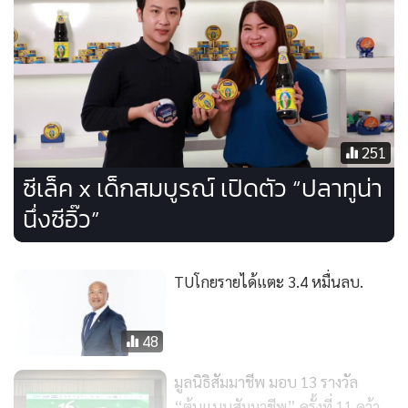
2.ต่อยอดนวัตกรรมผลิตภัณฑ์และความร่วมมือกับพันธมิตร
251
(Product Innovation & Taste Collaboration) มุ่งต่อยอด
ซีเล็ค x เด็กสมบูรณ์ เปิดตัว “ปลาทูน่า
นวัตกรรมผลิตภัณฑ์ใหม่ๆ ขยายพอร์ตโฟลิโอผลิตภัณฑ์พร้อม
ทาน และร่วมมือกับพันธมิตรในการทำ Taste Collaboration
นึ่งซีอิ๊ว”
โดยช่วงไตรมาสสองปีหน้า จะเปิดตัว น้ำพริกเผาทูน่า ร่วมกับ
พาร์ทเนอร์ใหม่อีก 1 ราย จากเดิมในปีนี้ที่ได้เปิดตัว น้ำพริกทูน่า
TUโกยรายได้แตะ 3.4 หมื่นลบ.
ผสมปลาร้า ร่วมกับ น้ำปลาร้าแม่บุญล้ำ และปลาทูน่านึ่งซีอิ๊ว
ร่วมกับ เด็กสมบูรณ์ ชูจุดเด่นด้านความอร่อย สะดวก เข้าถึงง่าย
48
แต่ยังเปี่ยมด้วยคุณค่าโภชนาการ
มูลนิธิสัมมาชีพ มอบ 13 รางวัล
“ต้นแบบสัมมาชีพ” ครั้งที่ 11 คว้า