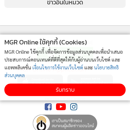
ข่าวอื่นในหมวด
MGR Online ใช้คุกกี้ (Cookies)
ติดตามข่าวสารผ่านทาง LINE
MGR Online ใช้คุกกี้ เพื่อจัดการข้อมูลส่วนบุคคลเพื่อนำเสนอ
ประสบการณ์คอนเทนต์ที่ดีที่สุดให้กับผู้อ่านบนเว็บไซต์ และ
แอพพลิเคชั่น
MGR Online Application
เงื่อนไขการใช้งานเว็บไซต์
และ
นโยบายสิทธิ
ส่วนบุคคล
5.ยกระดับแคมเปญ CRM เพื่อกระตุ้นการมีส่วนร่วมและเพิ่มการ
รับทราบ
ซื้อซ้ำของผู้บริโภค ผ่านกิจกรรมลุ้นรางวัล ส่วนลด โปรโมชัน และ
สิทธิพิเศษสำหรับสมาชิกโดยเฉพาะ
ติดตาม MGR Online
“ปีหน้าซีเล็คยังคงตั้งเป้าเติบโตต่อเนื่อง ภายใต้ 3 แกนหลักขับ
เคลื่อน คือ การออกผลิตภัณฑ์ใหม่ เน้นสร้างจุดขายเกี่ยวกับ