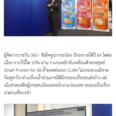
•
Good health & Well-being
•
Green Innovation & SD
•
Management & HR
•
MGR Live
•
Infographic
•
การเมือง
•
ท่องเที่ยว
ผู้จัดการรายวัน 360 - ซีเล็คทูน่ากระป๋อง ปักธงรายได้ปี 69 โตต่อ
•
กีฬา
เนื่อง จากปีนี้โต 10% ผ่าน 3 แกนหลักขับเคลื่อนด้วยกลยุทธ์
•
ต่างประเทศ
Smart Protein for All ย้ำยอดส่งออก CLMV ไม่กระทบแม้ขาด
•
Special Scoop
กัมพูชาไป ส่วนเรื่องน้ำท่วมภาคใต้มีกระทบเรื่องขนส่งบ้าง แต่
•
เศรษฐกิจ-ธุรกิจ
เน้นช่วยเหลือผู้ประสบภัยและพนักงานก่อนเพราะมองเป็นเรื่อง
•
จีน
เร่งด่วนที่ควรทำ
•
ชุมชน-คุณภาพชีวิต
•
อาชญากรรม
•
Motoring