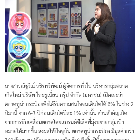
•
เกม
•
วิทยาศาสตร์
•
SMEs
•
หุ้น
•
อินโดจีน
•
กองทุนรวม
•
Celeb Online
•
Factcheck
•
ญี่ปุ่น
นางสาวณัฐวีณ์ วชิรทวีพัฒน์ ผู้จัดการทั่วไป บริหารกลุ่มตลาด
•
News1
เกิดใหม่ บริษัท ไทยยูเนี่ยน กรุ๊ป จำกัด (มหาชน) เปิดเผยว่า
•
Gotomanager
ตลาดทูน่ากระป๋องพึ่งได้รับความสนใจจนเติบโตได้ 8% ในช่วง 2
ปีมานี้ จาก 6-7 ปีก่อนเติบโตปีละ 1% เท่านั้น ส่วนสำคัญเกิด
จากการขับเคลื่อนตลาดโดยแบรนด์ซีเล็คที่มุ่งขยายกลุ่มเป้า
หมายให้มากขึ้น ส่งผลให้ปัจจุบัน ตลาดทูน่ากระป๋อง มีมูลค่ากว่า