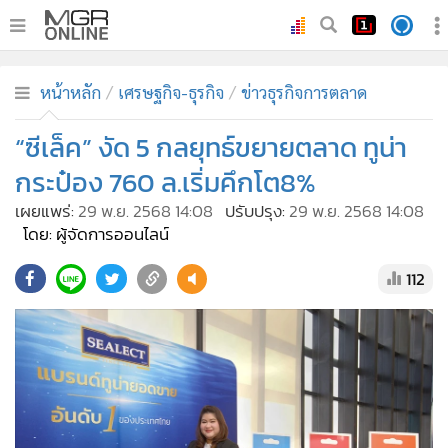
•
หน้าหลัก
หน้าหลัก
เศรษฐกิจ-ธุรกิจ
ข่าวธุรกิจการตลาด
•
ทันเหตุการณ์
•
“ซีเล็ค” งัด 5 กลยุทธ์ขยายตลาด ทูน่า
ภาคใต้
•
ภูมิภาค
กระป๋อง 760 ล.เริ่มคึกโต8%
•
Online Section
เผยแพร่:
29 พ.ย. 2568 14:08
ปรับปรุง:
29 พ.ย. 2568 14:08
•
บันเทิง
โดย: ผู้จัดการออนไลน์
•
ผู้จัดการรายวัน
112
•
คอลัมนิสต์
•
ละคร
•
CbizReview
•
Cyber BIZ
•
ผู้จัดกวน