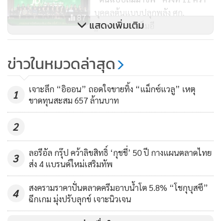
3.เจาะตลาดครอบครัวด้วยคาแรกเตอร์ (Family Engagement
บุคคลต้นแบบปลุกพลัง ศก.
87
via Character Collaboration) เพื่อเพิ่มความโดดเด่นของ
แสดงเพิ่มเติม
ฐานราก-เอสเอ็มอี
ผลิตภัณฑ์บนชั้นวางและเชื่อมโยงแบรนด์กับไลฟ์สไตล์ครอบครัว
แพสชั่น เรียลเตอร์ เครือพรีโมฯ ลุย
ล่าสุดได้เปิดตัว The Powerpuff Girls x SEALECT กับคาแรก
ข่าวในหมวดล่าสุด
ภูเก็ต นำร่องบริหาร “ดิ ออริจิ้น
เตอร์ บลอซซั่ม บับเบิ้ล และบัตเตอร์คัพ มาเพิ่มความสนุกให้กับ
กะทู้-ป่าตอง” โกยยอดขาย 150 ลบ.
ผลิตภัณฑ์และสร้างการจดจำ
81
เจาะลึก “อิออน” ถอดใจขายทิ้ง “แม็กซ์แวลู” เหตุ
1
ขาดทุนสะสม 657 ล้านบาท
4.สร้างอีโคชิสเต็มในทุกช่องทางแบบครบวงจร (Omnichannel
Ecosystem) เดินหน้ายกระดับประสบการณ์ทั้งออฟไลน์และ
2
ออนไลน์เพื่อสร้างการรับรู้และเชื่อมโยงผู้บริโภคเข้ากับแบรนด์
แบบครบวงจร ด้วยกลยุทธ์การสื่อสารที่ตอบโจทย์ประสบการณ์
ลอรีอัล กรุ๊ป คว้าลิขสิทธิ์ ‘กุชชี่’ 50 ปี กางแผนตลาดไทย
3
ซื้อในแต่ละช่องทาง พร้อมสิทธิประโยชน์และเซอร์ไพรส์พิเศษ
ส่ง 4 แบรนด์ใหม่เสริมทัพ
สำหรับสมาชิกแบบจัดเต็ม
สงครามราคาปั่นตลาดครีมอาบน้ำโต 5.8% “โชกุบุสซึ”
4
ฉีกเกม มุ่งปรับลุกข์ เจาะนิวเจน