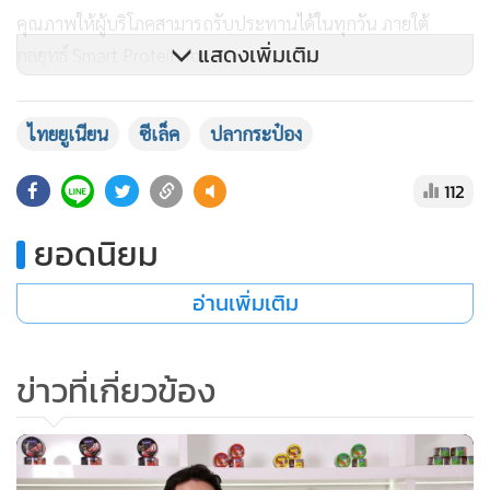
คุณภาพให้ผู้บริโภคสามารถรับประทานได้ในทุกวัน ภายใต้
แสดงเพิ่มเติม
กลยุทธ์ Smart Protein for AIl
ที่ประกอบด้วย 1.ส่งเสริมทูน่าให้เป็นมากกว่าโปรตีน (Tuna as
ไทยยูเนียน
ซีเล็ค
ปลากระป๋อง
Smart Protein Choice) มุ่งยกระดับทูน่าพร้อมปรุง ผ่านจุดเด่น
ในฐานะ "โปรตีนที่ช่วยเสริมการทำงานของสมอง" เหมาะสำหรับ
112
ผู้บริโภคที่มองหาโปรตีนคุณภาพสูง อุดมด้วยสารอาหารจาก
ยอดนิยม
ธรรมชาติตอบโจทย์กลุ่มวัยทำงานและผู้ที่รักสุขภาพ
อ่านเพิ่มเติม
ข่าวที่เกี่ยวข้อง