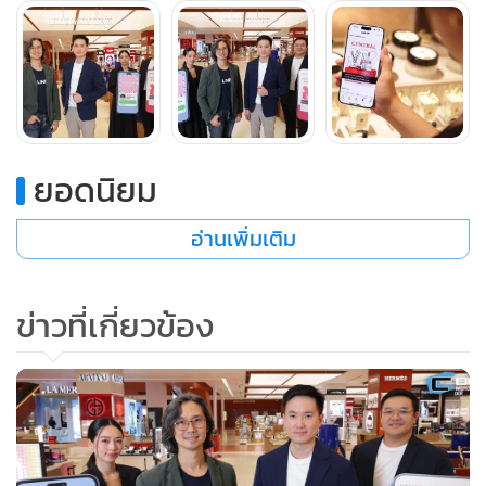
ความรู้สึกอย่างแท้จริง LINE GIFT มุ่งมั่นที่จะเป็นแพลตฟอร์ม
อันดับหนึ่งในการส่งของขวัญดิจิทัล เราจึงต้องการคัดสรร
พันธมิตรที่ตอบโจทย์ทั้งในแง่ของคุณภาพสินค้าและความไว้
วางใจจากผู้บริโภค และ CENTRAL คือพันธมิตรที่ตอบโจทย์นั้น
ได้อย่างสมบูรณ์แบบ”
ยอดนิยม
ทัศก เทียมจรัส ผู้ช่วยกรรมการผู้จัดการฝ่าย BD, Digital
Marketing และ Social Commerce กลุ่มห้างสรรพสินค้า
อ่านเพิ่มเติม
เซ็นทรัล ในเครือเซ็นทรัล รีเทล กล่าวว่า “ห้างเซ็นทรัลขอ
ขอบคุณลูกค้า และ LINE GIFT ที่ยกให้เราเป็น TOP OF MIND
ข่าวที่เกี่ยวข้อง
ช้อปปิ้งเดสติเนชั่นในทุกๆ โอกาส โดยเฉพาะ Gift Destination
แห่งการมอบของขวัญ เรายินดีอย่างยิ่งที่ได้จับมือกับพันธมิตรที่มี
แนวคิดเดียวกันในการสร้างความสุขให้ลูกค้า อย่าง LINE GIFT
เพิ่มอีกหนึ่งบริการพิเศษที่นำเสนอหลากหลายแบรนด์ชั้นนำจาก
ห้างเซ็นทรัล ส่งตรงถึงผู้รับด้วย LINE GIFT อย่างรวดเร็ว และน่า
ประทับใจด้วยบริการห่อของขวัญสุดพรีเมียมเสมือนช้อปที่ห้างฯ