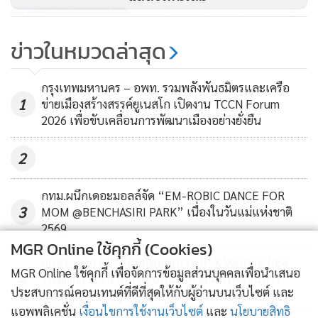
ประสบการณ์การให้ของขวัญที่ตอบโจทย์ไลฟ์สไตล์ลูกค้ายุคใหม่
AIS คว้า 2 รางวัลชนะเลิศ จากเวที
ได้อย่างแท้จริง
ระดับภูมิภาคเอเชีย Twimbit
ข่าวในหมวดล่าสุด
Telecom Awards ประจำปี 2025
45
กรุงเทพมหานคร – อพท. รวมพลังพันธมิตรและเครือ
1
ข่ายเมืองสร้างสรรค์ยูเนสโก เปิดงาน TCCN Forum
2026 เพื่อขับเคลื่อนการพัฒนาเมืองอย่างยั่งยืน
2
กทม.ผนึกเดอะมอลล์จัด “EM-ROBIC DANCE FOR
3
MOM @BENCHASIRI PARK” เนื่องในวันแม่แห่งชาติ
2569
MGR Online ใช้คุกกี้ (Cookies)
สกสว. ผนึก DIP คิกออฟมหกรรม IP X Venture Rise
MGR Online ใช้คุกกี้ เพื่อจัดการข้อมูลส่วนบุคคลเพื่อนำเสนอ
4
Thailand 2026 สร้างระบบนิเวศเชื่อมทรัพย์สินทาง
ประสบการณ์คอนเทนต์ที่ดีที่สุดให้กับผู้อ่านบนเว็บไซต์ และ
ปัญญาผ่านกองทุน ววน. เพิ่มคุณค่างานวิจัยไทย
แอพพลิเคชั่น
เงื่อนไขการใช้งานเว็บไซต์
และ
นโยบายสิทธิ