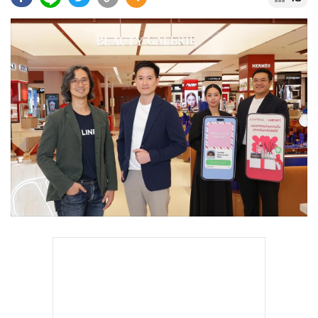
•
Good health & Well-being
•
Green Innovation & SD
•
Management & HR
•
MGR Live
•
Infographic
•
การเมือง
•
ท่องเที่ยว
•
กีฬา
•
ต่างประเทศ
•
Special Scoop
•
เศรษฐกิจ-ธุรกิจ
•
จีน
•
ชุมชน-คุณภาพชีวิต
•
อาชญากรรม
•
Motoring