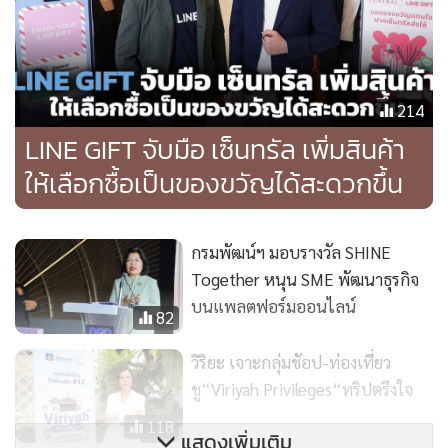
ความร่วมมือในครั้งนี้ จึงเป็นการยกระดับประสบการณ์ช้อปครั้ง
สำคัญ ในการดูแลลูกค้าของเราที่มีอยู่ทั่วประเทศให้ของขวัญจาก
ห้างเซ็นทรัลไปถึงมือผู้รับอย่างสมบูรณ์แบบ ซึ่งในอนาคตเราได้
เตรียมขยายความร่วมกับ LINE GIFT ในเฟสต่อไปตลอดทั้งปี”
214
LINE GIFT จับมือ เซ็นทรัล เพิ่มสินค้า
แคมเปญ LINE GIFT X CENTRAL นี้ ไม่เพียงแต่เป็นอีกหนึ่ง
ให้เลือกซื้อเป็นของขวัญได้สะดวกขึ้น
บริการสุดพิเศษที่มอบของขวัญได้อย่างสะดวก รวดเร็ว และทัน
สมัย หากยังชูจุดแข็งของห้างเซ็นทรัลที่คัดสรรของขวัญอย่าง
พิถีพิถันเหมาะกับในทุกๆ โอกาสตลอดทั้งปี ไม่ว่าจะเป็นช่วง
กรมพัฒน์ฯ มอบรางวัล SHINE
เวลาพิเศษที่มอบให้ตนเองหรือคนที่เรารัก อย่าง วันเกิด วันครบ
Together หนุน SME พัฒนาธุรกิจ
บนแพลตฟอร์มออนไลน์
รอบ หรือ เทศกาลปีใหม่ คริสต์มาส หรือของขวัญแทนใจในทุก
82
ความสัมพันธ์ โดย CENTRAL ซึ่งเป็นห้างสรรพสินค้าที่อยู่เคียง
วิริยะ เจาะกลุ่มชัอป-ท่องเที่ยว
ข้างคนไทยมากว่า 78 ปี ถือเป็นสัญลักษณ์ของแรงบันดาลใจและ
ชู“Viriyah Privileges“ทริปตรึงใจ
การให้ที่ลูกค้าไว้วางใจและนึกถึงเป็นที่แรกเสมอ การจับมือร่วม
กันครั้งนี้จึงผสานความแข็งแกร่งของทั้งสองแบรนด์ ยกระดับ
118
แสดงเพิ่มเติม