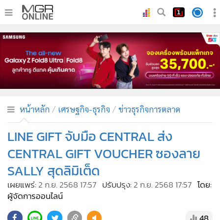
•
หน้าหลัก
•
ทันเหตุการณ์
•
ภาคใต้
•
ภูมิภาค
•
Online Section
หน้าหลัก
เศรษฐกิจ-ธุรกิจ
ข่าวธุรกิจการตลาด
•
บันเทิง
•
ผู้จัดการรายวัน
LINE GIFT จับมือ CENTRAL ส่ง
•
คอลัมนิสต์
CENTRAL GIFT VOUCHER ซองลาย
•
ละคร
SALLY สุดลิมิเต็ด
•
CbizReview
เผยแพร่:
2 ก.ย. 2568 17:57
ปรับปรุง:
2 ก.ย. 2568 17:57
โดย:
•
Cyber BIZ
ผู้จัดการออนไลน์
•
ผู้จัดกวน
48