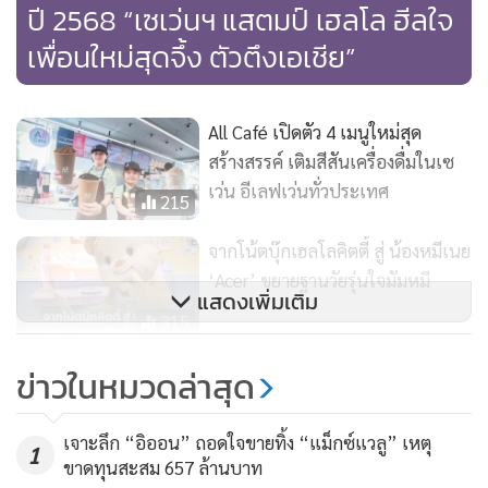
ปี 2568 “เซเว่นฯ แสตมป์ เฮลโล ฮีลใจ
เพื่อนใหม่สุดจึ้ง ตัวตึงเอเชีย”
All Café เปิดตัว 4 เมนูใหม่สุด
สร้างสรรค์ เติมสีสันเครื่องดื่มในเซ
เว่น อีเลฟเว่นทั่วประเทศ
215
จากโน้ตบุ๊กเฮลโลคิตตี้ สู่ น้องหมีเนย
‘Acer’ ขยายฐานวัยรุ่นใจมัมหมี
แสดงเพิ่มเติม
315
เตรียมพบกับ โรบินสันไลฟ์สไตล์
ข่าวในหมวดล่าสุด
สระบุรี โฉมใหม่! No.1 แห่งไลฟ์
สไตล์ครบที่สุดของสระบุรี ฉลอง
93
เจาะลึก “อิออน” ถอดใจขายทิ้ง “แม็กซ์แวลู” เหตุ
1
ใหญ่ แจกฟรี! 7,000 รางวัล
ขาดทุนสะสม 657 ล้านบาท