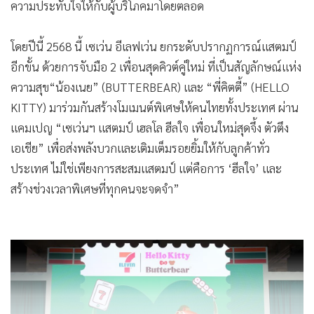
ความประทับใจให้กับผู้บริโภคมาโดยตลอด
โดยปีนี้ 2568 นี้ เซเว่น อีเลฟเว่น ยกระดับปรากฏการณ์แสตมป์
อีกขั้น ด้วยการจับมือ 2 เพื่อนสุดคิวต์คู่ใหม่ ที่เป็นสัญลักษณ์แห่ง
ความสุข“น้องเนย” (BUTTERBEAR) และ “พี่คิตตี้” (HELLO
KITTY) มาร่วมกันสร้างโมเมนต์พิเศษให้คนไทยทั้งประเทศ ผ่าน
แคมเปญ “เซเว่นฯ แสตมป์ เฮลโล ฮีลใจ เพื่อนใหม่สุดจึ้ง ตัวตึง
เอเชีย” เพื่อส่งพลังบวกและเติมเต็มรอยยิ้มให้กับลูกค้าทั่ว
ประเทศ ไม่ใช่เพียงการสะสมแสตมป์ แต่คือการ ‘ฮีลใจ’ และ
สร้างช่วงเวลาพิเศษที่ทุกคนจะจดจำ”