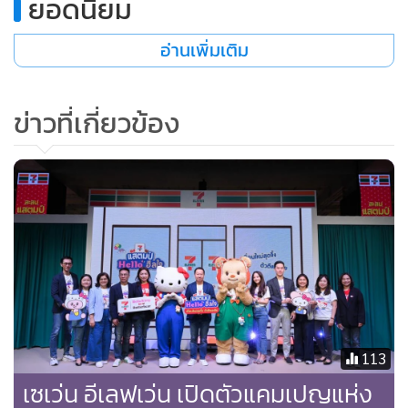
ยอดนิยม
• ได้บุญต่อใจ ลูกค้าสามารถเปลี่ยน “แสตมป์” เป็น “บุญ” ใน
อ่านเพิ่มเติม
โครงการบุญนิธิแสตมป์เซเว่น”
• สนุกครบวงจร มีกิจกรรมและเซอร์ไพรส์สุดพิเศษบน 7App ให้
แฟน ๆ ได้ร่วมลุ้นและสร้างโมเมนต์ความสุขอย่างต่อเนื่อง
ข่าวที่เกี่ยวข้อง
113
เซเว่น อีเลฟเว่น เปิดตัวแคมเปญแห่ง