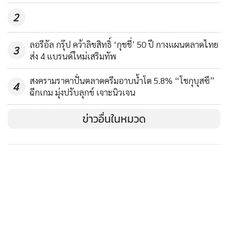
2
ลอรีอัล กรุ๊ป คว้าลิขสิทธิ์ ‘กุชชี่’ 50 ปี กางแผนตลาดไทย
3
ส่ง 4 แบรนด์ใหม่เสริมทัพ
สงครามราคาปั่นตลาดครีมอาบน้ำโต 5.8% “โชกุบุสซึ”
4
ฉีกเกม มุ่งปรับลุกข์ เจาะนิวเจน
ข่าวอื่นในหมวด