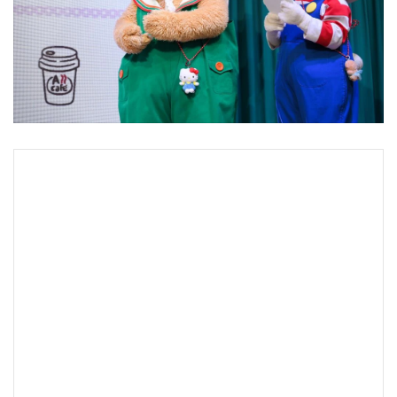
•
Good health & Well-being
•
Green Innovation & SD
•
Management & HR
•
MGR Live
•
Infographic
•
การเมือง
•
ท่องเที่ยว
•
กีฬา
•
ต่างประเทศ
•
Special Scoop
•
เศรษฐกิจ-ธุรกิจ
•
จีน
•
ชุมชน-คุณภาพชีวิต
•
อาชญากรรม
•
Motoring