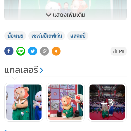
แสดงเพิ่มเติม
น้องเนย
เซเว่นอีเลฟเว่น
แสตมป์
141
เซเว่น อีเลฟเว่น จัดเต็มเตรียมเสิร์ฟความพิเศษมากมายผ่าน
แกลเลอรี
แคมเปญ “เซเว่นฯ แสตมป์ เฮลโล ฮีลใจ เพื่อนใหม่สุดจึ้ง ตัวตึง
เอเชีย” ไม่ว่าจะเป็น
• สะสมง่าย ทั้งดวงแสตมป์ และ M-Stamp บน 7App ใช้ง่าย เช็ก
สะดวก ไม่ต้องพก
+3
• ของพรีเมียม Limited Edition คอลเลกชันสุดคิวต์ “เฮลโล คิตตี้
x บัตเตอร์แบร์” ไม่ว่าจะเป็นพวงกุญแจ กระเป๋า แก้วมัค เซต
กล่องสูญญากาศ โต๊ะพับ และอีกมากมาย ทุกชิ้นออกแบบให้ใช้
งานได้จริงและน่าสะสม