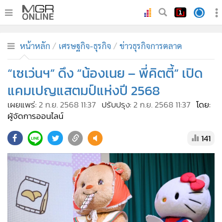
•
หน้าหลัก
หน้าหลัก
เศรษฐกิจ-ธุรกิจ
ข่าวธุรกิจการตลาด
•
ทันเหตุการณ์
•
“เซเว่นฯ” ดึง “น้องเนย – พี่คิตตี้” เปิด
ภาคใต้
•
ภูมิภาค
แคมเปญแสตมป์แห่งปี 2568
•
Online Section
เผยแพร่:
2 ก.ย. 2568 11:37
ปรับปรุง:
2 ก.ย. 2568 11:37
โดย:
•
บันเทิง
ผู้จัดการออนไลน์
•
ผู้จัดการรายวัน
141
•
คอลัมนิสต์
•
ละคร
•
CbizReview
•
Cyber BIZ
•
ผู้จัดกวน