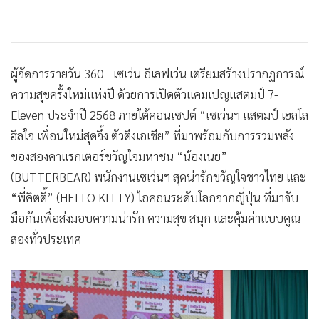
•
เกม
•
วิทยาศาสตร์
•
SMEs
ผู้จัดการรายวัน 360 - เซเว่น อีเลฟเว่น เตรียมสร้างปรากฏการณ์
•
หุ้น
ความสุขครั้งใหม่แห่งปี ด้วยการเปิดตัวแคมเปญแสตมป์ 7-
•
อินโดจีน
Eleven ประจำปี 2568 ภายใต้คอนเซปต์ “เซเว่นฯ แสตมป์ เฮลโล
•
กองทุนรวม
ฮีลใจ เพื่อนใหม่สุดจึ้ง ตัวตึงเอเชีย” ที่มาพร้อมกับการรวมพลัง
•
Celeb Online
ของสองคาแรกเตอร์ขวัญใจมหาชน “น้องเนย”
•
Factcheck
(BUTTERBEAR) พนักงานเซเว่นฯ สุดน่ารักขวัญใจชาวไทย และ
•
ญี่ปุ่น
“พี่คิตตี้” (HELLO KITTY) ไอคอนระดับโลกจากญี่ปุ่น ที่มาจับ
•
News1
มือกันเพื่อส่งมอบความน่ารัก ความสุข สนุก และคุ้มค่าแบบคูณ
•
Gotomanager
สองทั่วประเทศ