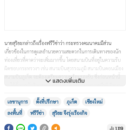
นายสุริยะกล่าวถึงเรื่องฟรีวีซ่าว่า กระทรวงคมนาคมมีส่วน
เกี่ยวข้องในการดูแลอำนวยความสะดวกในการเดินทางของนัก
ท่องเที่ยวที่คาดว่าจะเพิ่มมากขึ้น โดยสนามบินที่อยู่ในความรับ
ผิดชอบกระทรวงฯ เช่น สนามบินสุวรรณภูมิ สนามบินดอนเมือง
สนามบินภูเก็ต จะต้องเตรียมความพร้อมรองรับ ซึ่งก่อนหน้านี้
แสดงเพิ่มเติม
ตนได้สั่งการผู้บริหารหน่วยงานที่เกี่ยวข้อง และนายกีรติ กิจมา
นะวัฒน์ ผู้อำนวยการใหญ่ บริษัท ท่าอากาศยานไทย จำกัด
เลขานุการ
ตั้งที่ปรึกษา
ภุเก็ต
เชียงใหม่
(มหาชน) หรือ ทอท. ที่มีหน้าที่ดูแลสนามบินหลัก ให้เร่งดำเนิน
การเตรียมความพร้อมสิ่งอำนวยความสะดวกต่างๆ เช่น การ
ลงพื้นที่
ฟรีวีซ่า
สุริยะ จึงรุ่งเรืองกิจ
ประสานกับ สำนักงานตรวจคนเข้าเมือง (ตม.) เพื่อให้
กระบวนการทุกขั้นตอนมีความสะดวกรวดเร็ว ไม่ให้ผู้โดยสารเกิด
1,119