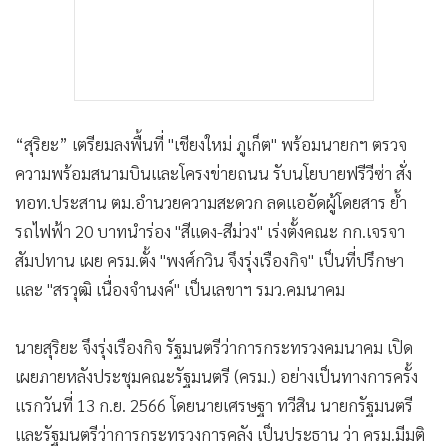
“สุริยะ” เตรียมลงพื้นที่ "เชียงใหม่ ภูเก็ต" พร้อมนายกฯ ตรวจ
ความพร้อมสนามบินและโครงข่ายถนน รับนโยบายฟรีวีซ่า สั่ง
ทอท.ประสาน ตม.อำนวยความสะดวก ลดแออัดผู้โดยสาร ย้ำ
รถไฟฟ้า 20 บาทนำร่อง "สีแดง-สีม่วง" เร่งตั้งคณะ กก.เจรจา
สัมปทาน เผย ครม.ตั้ง "พงศ์กวิน จึงรุ่งเรืองกิจ" เป็นที่ปรึกษา
และ "สรวุฒิ เนื่องจำนงค์" เป็นเลขาฯ รมว.คมนาคม
นายสุริยะ จึงรุ่งเรืองกิจ รัฐมนตรีว่าการกระทรวงคมนาคม เปิด
เผยภายหลังประชุมคณะรัฐมนตรี (ครม.) อย่างเป็นทางการครั้ง
แรกวันที่ 13 ก.ย. 2566 โดยนายเศรษฐา ทวีสิน นายกรัฐมนตรี
และรัฐมนตรีว่าการกระทรวงการคลัง เป็นประธาน ว่า ครม.มีมติ