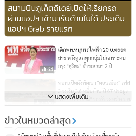
วันที่ 28 ก.ย. 2566
สนามบินภูเก็ตดีเดย์เปิดให้เรียกรถ
ผ่านแอปฯ เข้ามารับด้านในได้ ประเดิม
หลังจากนั้นจะเดินทางไปยังจังหวัดภูเก็ต ซึ่งกำหนดวันที่ 29-30
แอปฯ Grab รายแรก
ก.ย. 2566 เพื่อตรวจการเตรียมความพร้อมของสนามบินภูเก็ต
และติดตามแผนงานด้านโครงข่ายถนน ซึ่งจังหวัดภูเก็ตมีปัญหา
การจราจรติดขัด จะไปดูแผนงานโครงการของทั้งกรมทางหลวง
เด็กพท.หนุนรถไฟฟ้า 20 บ.ตลอด
(ทล.) การทางพิเศษแห่งประเทศไทย (กทพ.) ว่ามีแผนดำเนิน
สาย หวังดูแลทุกกลุ่มไม่เฉพาะคน
งานอย่างไรที่ต้องเร่งรัดเพื่อแก้ปัญหาให้ประชาชน
กรุง "สุริยะ" ย้ำขอเวลา 2 ปี
64
นายสุริยะย้ำถึงนโยบายค่าโดยสารรถไฟฟ้า 20 บาทตลอดสายว่า
ทอท.เปิดผังพัฒนา "ดอนเมือง" เฟส
จะเริ่มทันที โดยนำร่องรถไฟฟ้าสายสีแดง ช่วง ตลิ่งชัน-บางซื่อ-
3 วงเงิน 3.6 หมื่นล้าน ปี 67 ประมูล
แสดงเพิ่มเติม
รังสิต และสายสีม่วง ช่วงเตาปูน-ราษฎร์บูรณะ (วงแหวนกาญจนา
"อาคารหลังใหม่" รองรับระหว่าง ปท.
2,366
ภิเษก) ส่วนเส้นทางที่ต้องมีการเจรจากับเอกชน มีขั้นตอนดำเนิน
กทพ.รุกแผนพัฒนาเชิงพาณิชย์ 25
การ ซึ่งตนจะตั้งคณะทำงานฯ ไปเจรจา โดยจะต้องจบภายใน 2 ปี
ข่าวในหมวดล่าสุด
พื้นที่ใต้ทางด่วนจัด Market
และสามารถทำได้อย่างเป็นรูปธรรม
Sounding เล็งนำร่องกลุ่มมีศักยภาพ
1,558
“ภัทรพงศ์”ลงพื้นที่ปทุมธานี กำชับแก้จุดเสี่ยงหน้า