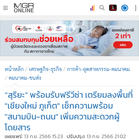
•
หน้าหลัก
•
ทันเหตุการณ์
•
ภาคใต้
•
ภูมิภาค
•
Online Section
หน้าหลัก
เศรษฐกิจ-ธุรกิจ
การค้า-อุตสาหกรรม-คมนาคม
•
บันเทิง
คมนาคม-ขนส่ง
•
ผู้จัดการรายวัน
•
คอลัมนิสต์
“สุริยะ” พร้อมรับฟรีวีซ่า เตรียมลงพื้นที่
•
ละคร
"เชียงใหม่ ภูเก็ต" เช็กความพร้อม
•
CbizReview
"สนามบิน-ถนน" เพิ่มความสะดวกผู้
•
Cyber BIZ
โดยสาร
•
ผู้จัดกวน
เผยแพร่:
13 ก.ย. 2566 15:23
ปรับปรุง:
13 ก.ย. 2566 21:02