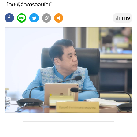
•
Good health & Well-being
โดย: ผู้จัดการออนไลน์
•
Green Innovation & SD
1,119
•
Management & HR
•
MGR Live
•
Infographic
•
การเมือง
•
ท่องเที่ยว
•
กีฬา
•
ต่างประเทศ
•
Special Scoop
•
เศรษฐกิจ-ธุรกิจ
•
จีน
•
ชุมชน-คุณภาพชีวิต
•
อาชญากรรม
•
Motoring