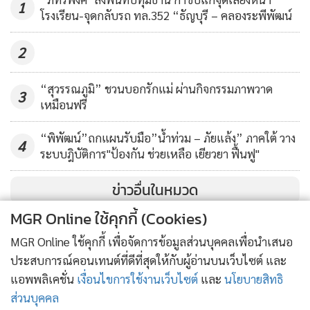
1
สูง
โรงเรียน-จุดกลับรถ ทล.352 “ธัญบุรี – คลองระพีพัฒน์
2
“สุวรรณภูมิ” ชวนบอกรักแม่ ผ่านกิจกรรมภาพวาด
3
เหมือนฟรี
“พิพัฒน์”ถกแผนรับมือ”น้ำท่วม – ภัยแล้ง” ภาคใต้ วาง
4
ระบบฎิบัติการ"ป้องกัน ช่วยเหลือ เยียวยา ฟื้นฟู"
ข่าวอื่นในหมวด
MGR Online ใช้คุกกี้ (Cookies)
MGR Online ใช้คุกกี้ เพื่อจัดการข้อมูลส่วนบุคคลเพื่อนำเสนอ
ประสบการณ์คอนเทนต์ที่ดีที่สุดให้กับผู้อ่านบนเว็บไซต์ และ
แอพพลิเคชั่น
เงื่อนไขการใช้งานเว็บไซต์
และ
นโยบายสิทธิ
ส่วนบุคคล