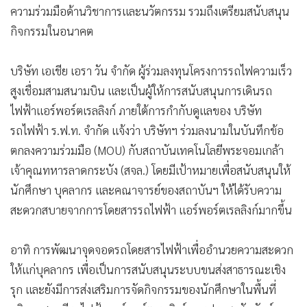
ความร่วมมือด้านวิชาการและนวัตกรรม รวมถึงเตรียมสนับสนุน
•
เกม
กิจกรรมในอนาคต
•
วิทยาศาสตร์
•
SMEs
บริษัท เอเชีย เอรา วัน จำกัด ผู้ร่วมลงทุนโครงการรถไฟความเร็ว
•
หุ้น
สูงเชื่อมสามสนามบิน และเป็นผู้ให้การสนับสนุนการเดินรถ
•
อินโดจีน
ไฟฟ้าแอร์พอร์ตเรลลิงก์ ภายใต้การกำกับดูแลของ บริษัท
•
กองทุนรวม
รถไฟฟ้า ร.ฟ.ท. จำกัด แจ้งว่า บริษัทฯ ร่วมลงนามในบันทึกข้อ
•
Celeb Online
ตกลงความร่วมมือ (MOU) กับสถาบันเทคโนโลยีพระจอมเกล้า
•
Factcheck
เจ้าคุณทหารลาดกระบัง (สจล.) โดยมีเป้าหมายเพื่อสนับสนุนให้
•
ญี่ปุ่น
นักศึกษา บุคลากร และคณาจารย์ของสถาบันฯ ให้ได้รับความ
•
News1
สะดวกสบายจากการโดยสารรถไฟฟ้า แอร์พอร์ตเรลลิงก์มากขึ้น
•
Gotomanager
อาทิ การพัฒนาจุดจอดรถโดยสารไฟฟ้าเพื่ออำนวยความสะดวก
ให้แก่บุคลากร เพื่อเป็นการสนับสนุนระบบขนส่งสาธารณะเชิง
รุก และยังมีการส่งเสริมการจัดกิจกรรมของนักศึกษาในพื้นที่