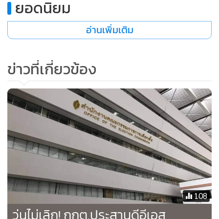
ยอดนิยม
โดยได้เริ่มให้บริการแล้วตั้งแต่เดือนธันวาคม 2565 โดยเราหวัง
เป็นอย่างยิ่งว่าโครงการนี้จะส่งผลสำคัญต่อการลดมลพิษทาง
อ่านเพิ่มเติม
อากาศ ด้วยความมุ่งมั่นในการให้บริการที่เป็นเลิศและการ
สร้างสรรค์ผลิตภัณฑ์ที่ดี ตลอดจนสร้างความประทับใจแก่ลูกค้า
เราจึงได้กำหนดกรอบข้อตกลงในการประชาสัมพันธ์ข้อมูล
ข่าวที่เกี่ยวข้อง
ข่าวสารอันเป็นประโยชน์จากบริษัทฯ ผ่านช่องทางการสื่อสาร
ภายในสจล. รวมไปถึงการส่งเสริมการจัดกิจกรรมของนักศึกษาใน
พื้นที่บริเวณสถานีรถไฟฟ้าแอร์พอร์ตเรลลิงก์อีกด้วย” นาย
สฤษดิ์กล่าวเพิ่มเติม
ด้าน รศ.ดร.คมสัน มาลีสี รักษาการแทนอธิการบดี สถาบัน
เทคโนโลยีพระจอมเกล้าเจ้าคุณทหารลาดกระบัง (สจล.) เปิดเผย
ว่า สจล.ตระหนักดีถึงปัญหาของเมืองและการพัฒนาก้าวสู่การ
เป็นเมืองอัจฉริยะ หรือ smart city จึงเร่งศึกษาวิจัยสร้างองค์
108
ความรู้ด้านระบบขนส่งมวลชน ตลอดจนการเชื่อมต่อการเดิน
วุ่นไม่เลิก! กกต.ประสานดีอีเอส
ทางอย่างไร้รอยต่ออย่างยั่งยืน หนึ่งในกรอบข้อตกลงสำคัญภาย