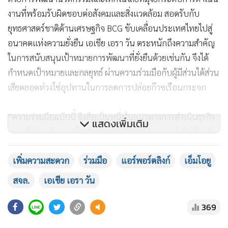
งานที่พร้อมรับผิดชอบต่อสังคมและสิ่งแวดล้อม สอดรับกับ
ยุทธศาสตร์ชาติด้านเศรษฐกิจ BCG ขับเคลื่อนประเทศไทยไปสู่
อนาคตแห่งความยั่งยืน เอเชีย เอรา วัน ตระหนักถึงความสำคัญ
ในการสนับสนุนเป้าหมายการพัฒนาที่ยั่งยืนด้วยเช่นกัน จึงได้
กำหนดเป้าหมายและกลยุทธ์ ผ่านความร่วมมือกับผู้มีส่วนได้ส่วน
เสียตลอดห่วงโซ่อุปทานในการลดการปล่อยก๊าซเรือนกระจก
“ความร่วมมือฉบับนี้ จึงถือเป็นหนึ่งในแนวทางการดำเนินธุรกิจ
แสดงเพิ่มเติม
ของบริษัทฯ ซึ่งควบคู่ไปกับการส่งเสริมให้เกิดความยั่งยืนด้านสิ่ง
แวดล้อม โดยการพัฒนาจุดจอดรถโดยสารไฟฟ้าเพื่อเป็นอีกหนึ่ง
เพิ่มความสะดวก
ร่วมมือ
แอร์พอร์ตลิงก์
เอ็มโอยู
ช่องทางในการเดินทางไป-กลับระหว่างรถไฟฟ้า แอร์พอร์ต เรล
ลิงก์และสถาบันฯ นับเป็นหนึ่งในโครงการนำร่องที่เราได้ร่วมมือ
สจล.
เอเชีย เอรา วัน
กับ สจล. ในการอำนวยความสะดวกให้แก่นักศึกษาและบุคลากร
ของสถาบันฯ
369