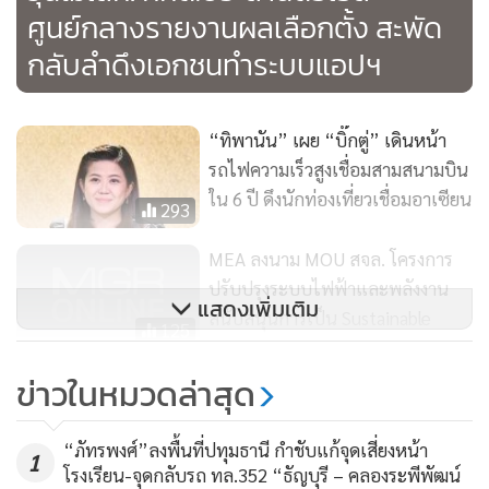
ศูนย์กลางรายงานผลเลือกตั้ง สะพัด
ใต้ MOU ฉบับนี้ คือความร่วมมือในการสนับสนุนให้โครงการการ
กลับลำดึงเอกชนทำระบบแอปฯ
พัฒนาจุดจอดรถโดยสารไฟฟ้าเพื่ออำนวยความสะดวกด้านการ
เดินทางแก่บุคลากร สจล. ประสบความสำเร็จ อันจะนำไปสู่การ
ลดการใช้รถยนต์ส่วนตัว รวมไปถึงการแก้ไขปัญหาการจราจร
“ทิพานัน” เผย “บิ๊กตู่” เดินหน้า
ติดขัด ซึ่งสอดคล้องกับแนวนโยบายการบริหารงานของ สจล. ใน
รถไฟความเร็วสูงเชื่อมสามสนามบิน
การวางแนวทางแก้ไขปัญหาและพัฒนานวัตกรรมให้สอดรับกับ
ใน 6 ปี ดึงนักท่องเที่ยวเชื่อมอาเซียน
293
การเป็นเมืองอัจฉริยะในอนาคต
MEA ลงนาม MOU สจล. โครงการ
“บริษัท เอเชีย เอรา วัน เป็นบริษัทที่มีความพร้อม มี
ปรับปรุงระบบไฟฟ้าและพลังงาน
แสดงเพิ่มเติม
ประสบการณ์ในการให้บริการการเดินทางด้วยระบบขนส่งทาง
สนับสนุนการเป็น Sustainable
125
Green University
รางที่ทันสมัย การลงนามในครั้งนี้เป็นเพียงจุดเริ่มต้น ทั้งในด้าน
การให้บริการ เพื่อหวังยกระดับคุณภาพชีวิตให้กับประชน รวม
ข่าวในหมวดล่าสุด
“ศักดิ์สยาม” เป็น ปธ.เปิดบริการ
ทั้งเพิ่มศักยภาพทางการศึกษา วิจัย พัฒนาบุคลากร นักศึกษา
รถไฟทางไกล และปล่อยเที่ยว
และสนับสนุนให้เกิดความก้าวหน้าทางเทคโนโลยี และสร้างสรรค์
“ภัทรพงศ์”ลงพื้นที่ปทุมธานี กำชับแก้จุดเสี่ยงหน้า
ปฐมฤกษ์ สถานีกลางกรุงเทพอภิ
1
294
นวัตกรรมที่ตอบโจทย์การใช้งานของโลกยุคใหม่ รวมทั้งยังมีความ
โรงเรียน-จุดกลับรถ ทล.352 “ธัญบุรี – คลองระพีพัฒน์
วัฒน์-มธ.