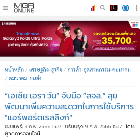
•
หน้าหลัก
•
ทันเหตุการณ์
•
ภาคใต้
•
ภูมิภาค
•
Online Section
หน้าหลัก
เศรษฐกิจ-ธุรกิจ
การค้า-อุตสาหกรรม-คมนาคม
•
บันเทิง
คมนาคม-ขนส่ง
•
ผู้จัดการรายวัน
•
คอลัมนิสต์
“เอเชีย เอรา วัน” จับมือ “สจล.” ลุย
•
ละคร
พัฒนาเพิ่มความสะดวกในการใช้บริการ
•
CbizReview
"แอร์พอร์ตเรลลิงก์"
•
Cyber BIZ
เผยแพร่:
9 ก.พ. 2566 15:17
ปรับปรุง:
9 ก.พ. 2566 15:17
โดย:
•
ผู้จัดกวน
ผู้จัดการออนไลน์