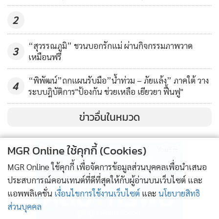
มุ่งหวังที่จะขยายโอกาสดังกล่าวไปสู่ชุมชนและสังคมรอบข้าง
2
เพื่ออำนวยความสะดวกให้ประชาชน” รศ.ดร.คมสันกล่าว
“สุวรรณภูมิ” ชวนบอกรักแม่ ผ่านกิจกรรมภาพวาด
3
เหมือนฟรี
“พิพัฒน์”ถกแผนรับมือ”น้ำท่วม – ภัยแล้ง” ภาคใต้ วาง
4
ระบบฎิบัติการ"ป้องกัน ช่วยเหลือ เยียวยา ฟื้นฟู"
ข่าวอื่นในหมวด
MGR Online ใช้คุกกี้ (Cookies)
MGR Online ใช้คุกกี้ เพื่อจัดการข้อมูลส่วนบุคคลเพื่อนำเสนอ
ประสบการณ์คอนเทนต์ที่ดีที่สุดให้กับผู้อ่านบนเว็บไซต์ และ
แอพพลิเคชั่น
เงื่อนไขการใช้งานเว็บไซต์
และ
นโยบายสิทธิ
ส่วนบุคคล