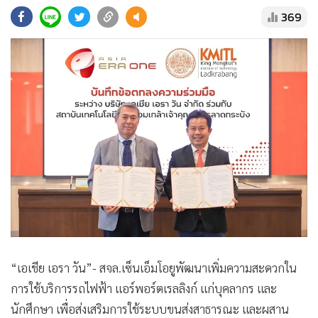
•
Good health & Well-being
369
•
Green Innovation & SD
•
Management & HR
•
MGR Live
•
Infographic
•
การเมือง
•
ท่องเที่ยว
•
กีฬา
•
ต่างประเทศ
•
Special Scoop
•
เศรษฐกิจ-ธุรกิจ
•
จีน
•
ชุมชน-คุณภาพชีวิต
“เอเชีย เอรา วัน”- สจล.เซ็นเอ็มโอยูพัฒนาเพิ่มความสะดวกใน
•
อาชญากรรม
การใช้บริการรถไฟฟ้า แอร์พอร์ตเรลลิงก์ แก่บุคลากร และ
•
Motoring
นักศึกษา เพื่อส่งเสริมการใช้ระบบขนส่งสาธารณะ และผสาน