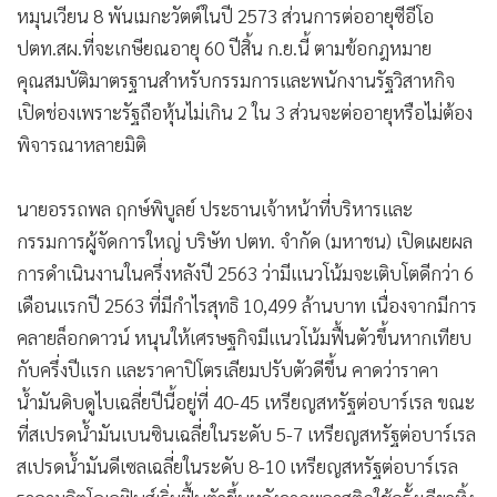
หมุนเวียน 8 พันเมกะวัตต์ในปี 2573 ส่วนการต่ออายุซีอีโอ
ปตท.สผ.ที่จะเกษียณอายุ 60 ปีสิ้น ก.ย.นี้ ตามข้อกฎหมาย
คุณสมบัติมาตรฐานสำหรับกรรมการและพนักงานรัฐวิสาหกิจ
เปิดช่องเพราะรัฐถือหุ้นไม่เกิน 2 ใน 3 ส่วนจะต่ออายุหรือไม่ต้อง
พิจารณาหลายมิติ
นายอรรถพล ฤกษ์พิบูลย์ ประธานเจ้าหน้าที่บริหารและ
กรรมการผู้จัดการใหญ่ บริษัท ปตท. จำกัด (มหาชน) เปิดเผยผล
การดำเนินงานในครึ่งหลังปี 2563 ว่ามีแนวโน้มจะเติบโตดีกว่า 6
เดือนแรกปี 2563 ที่มีกำไรสุทธิ 10,499 ล้านบาท เนื่องจากมีการ
คลายล็อกดาวน์ หนุนให้เศรษฐกิจมีแนวโน้มฟื้นตัวขึ้นหากเทียบ
กับครึ่งปีแรก และราคาปิโตรเลียมปรับตัวดีขึ้น คาดว่าราคา
น้ำมันดิบดูไบเฉลี่ยปีนี้อยู่ที่ 40-45 เหรียญสหรัฐต่อบาร์เรล ขณะ
ที่สเปรดน้ำมันเบนซินเฉลี่ยในระดับ 5-7 เหรียญสหรัฐต่อบาร์เรล
สเปรดน้ำมันดีเซลเฉลี่ยในระดับ 8-10 เหรียญสหรัฐต่อบาร์เรล