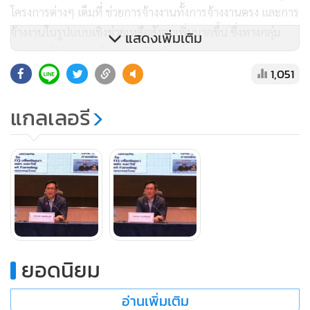
โครงการต่างๆ เต็มที่ ช่วยการจ้างงานทั้งการจ้างงานตรง และการ
จ้างงานในรูปแบบเชิงช่วยเหลือสังคมเพิ่มมากขึ้น ซึ่งทางกลุ่ม
แสดงเพิ่มเติม
ปตท.กำลังพิจารณาโครงการเพิ่มเติม
1,051
แผนลงทุนในปีนี้ ปตท.วางงบลงทุน 5.39 หมื่นล้านบาท โดยครึ่ง
แกลเลอรี
หลังปีนี้ยังคงเดินหน้าทุกโครงการเต็มที่ โดย 6 เดือนแรกนี้
ปตท.ลงทุนไปแล้ว 50% เหลืออีก 50% ที่จะลงทุนในครึ่งปีหลัง
ส่วน ปตท.จะออกหุ้นกู้เพิ่มเติมอีกหรือไม่นั้นขึ้นอยู่กับว่ามีการ
ลงทุนโครงการขนาดใหญ่หรือไม่ แต่ขณะนี้บริษัทมีเงินสดในมือ
ราว 1 แสนกว่าล้านบาทหลังจากออกหุ้นกู้ก่อนหน้านี้ราว 5.7 หมี่
นล้านบาท เพียงพอต่อการลงทุน
สำหรับทิศทางธุรกิจและแผนการลงทุนนั้น ปตท.ได้วางกลยุทธ์
ยอดนิยม
การดำเนินธุรกิจเพื่อสร้างการเติบโตที่มั่นคง และยั่งยืน ช่วยขับ
เคลื่อนเศรษฐกิจของไทย รองรับการเปลี่ยนแปลงที่จะเกิดเป็น
อ่านเพิ่มเติม