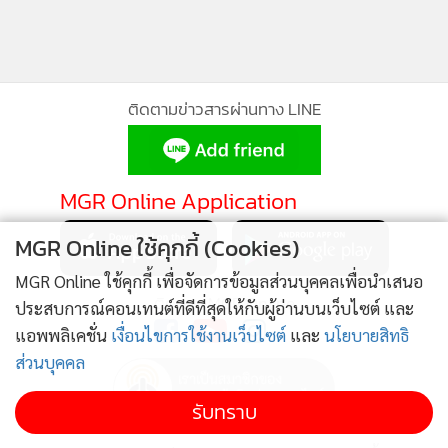
นายอรรถพลกล่าวถึงกระแสข่าวว่า จะมีการต่ออายุการทำงาน
ของ นายพงศธร ทวีสิน ประธานเจ้าหน้าที่บริหารและกรรมการผู้
จัดการใหญ่ บริษัท ปตท.สำรวจและผลิตปิโตรเลียม จำกัด
ติดตามข่าวสารผ่านทาง LINE
(มหาชน) (PTTEP) หรือ ปตท.สผ. ซึ่งจะครบวาระเกษียณอายุใน
วันที่ 30 กันยายน 63 ว่า เรื่องนี้ยังไม่สามารถชี้แจงได้ แต่ตามข้อ
กฎหมาย แม้ว่า ปตท.สผ.จะเป็นรัฐวิสาหกิจตาม พ.ร.บ.งบประ
MGR Online Application
มาณฯ แต่ไม่ได้อยู่ภายใต้พระราชบัญญัติคุณสมบัติมาตรฐาน
สําหรับกรรมการและพนักงานรัฐวิสาหกิจ เพราะภาครัฐถือหุ้นไม่
MGR Online ใช้คุกกี้ (Cookies)
เกิน 2/3 ซึ่งจะต่ออายุหรือไม่คงจะต้องดูหลายมิติ ส่วนกรรมการ
MGR Online ใช้คุกกี้ เพื่อจัดการข้อมูลส่วนบุคคลเพื่อนำเสนอ
บมจ.ปตท.นั้น ตามกฎหมายยังกำหนดว่าอายุต้องไม่เกิน 65 ปี
ติดตาม MGR Online
ประสบการณ์คอนเทนต์ที่ดีที่สุดให้กับผู้อ่านบนเว็บไซต์ และ
แอพพลิเคชั่น
เงื่อนไขการใช้งานเว็บไซต์
และ
นโยบายสิทธิ
ส่วนบุคคล
รับทราบ