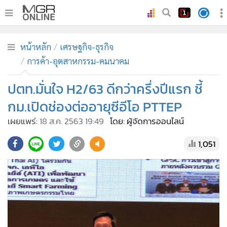
•
หน้าหลัก
หน้าหลัก
เศรษฐกิจ-ธุรกิจ
•
ทันเหตุการณ์
การค้า-อุตสาหกรรม-คมนาคม
•
ภาคใต้
ปตท.มั่นใจ H2/63 ดีกว่าครึ่งปีแรก ชี้
•
ภูมิภาค
•
Online Section
กม.เปิดช่องต่ออายุซีอีโอ PTTEP
•
บันเทิง
เผยแพร่:
18 ส.ค. 2563 19:49
โดย: ผู้จัดการออนไลน์
•
ผู้จัดการรายวัน
1,051
•
คอลัมนิสต์
•
ละคร
•
CbizReview
•
Cyber BIZ
•
ผู้จัดกวน