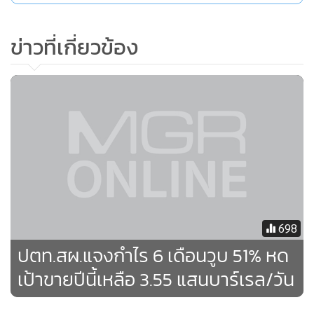
Next normal ทั้งธุรกิจปัจจุบันและโอกาสการลงทุนในธุรกิจใหม่
โดยดำเนินกลยุทธ์ 3 กลุ่มหลัก (3R) ประกอบด้วย 1.
ข่าวที่เกี่ยวข้อง
REIMAGINE upstream ธุรกิจขั้นต้น (ธุรกิจสำรวจและผลิต
ปิโตรเลียม และก๊าซธรรมชาติ) โดยจะโฟกัสธุรกิจก๊าซธรรมชาติ
เหลว (แอลเอ็นจี) ในการขยายการทำตลาดแอลเอ็นจีในต่าง
ประเทศ และแสวงหาโอกาสการลงทุนแอลเอ็นจีครบวงจร
(Value Chain) เพื่อไปสู่การเป็นผู้เล่นสำคัญในตลาดแอลเอ็นจี
โลก เนื่องจากมองว่าก๊าซฯ เป็นเชื้อเพลิงที่เติบโตได้อีกหลายปี
2. REINFORCE downstream ธุรกิจขั้นปลาย เน้นสร้างความ
แข็งแกร่ง มีการ Synergy และวางกลยุทธ์ร่วมกันเพื่อไม่ให้เกิด
การลงทุนซ้ำซ้อน เพื่อให้ธุรกิจการกลั่นและปิโตรเคมีสามารถ
698
ผ่านพ้นช่วงวัฏจักรขาลงในช่วงนี้ และ 3. REIGNITE new
ปตท.สผ.แจงกำไร 6 เดือนวูบ 51% หด
business ธุรกิจใหม่ โดยลงทุนและพัฒนาธุรกิจรูปแบบใหม่และ
เป้าขายปีนี้เหลือ 3.55 แสนบาร์เรล/วัน
ธุรกิจที่เกี่ยวข้องกับพลังงานหมุนเวียน โดยธุรกิจใหม่ ทาง
ปตท.เตรียมขยายไปสู่ธุรกิจยา อาหารเสริม และการต่อยอดธุรกิจ