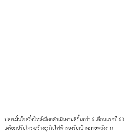
•
เกม
•
วิทยาศาสตร์
•
SMEs
•
หุ้น
•
อินโดจีน
•
กองทุนรวม
•
Celeb Online
•
Factcheck
•
ญี่ปุ่น
•
News1
•
Gotomanager
ปตท.มั่นใจครึ่งปีหลังมีผลดำเนินงานดีขึ้นกว่า 6 เดือนแรกปี 63
เตรียมปรับโครงสร้างธุรกิจไฟฟ้ารองรับเป้าหมายพลังงาน