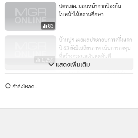
ปตท.สผ. มอบหน้ากากป้องกัน
Commodity ไปสู่ Advanced Material และต่อยอดจากธุรกิจ
ใบหน้าให้สถานศึกษา
น้ำมันไปสู่ Mobility & Lifestyles และ Logistics
83
ส่วนธุรกิจพลังงานหมุนเวียน ทางกลุ่ม ปตท.มีเป้าหมาย 8 พัน
บ้านปูฯ เผยผลประกอบการครึ่งแรก
เมกะวัตต์ในปี 2573 โดยมีบริษัท โกลบอล เพาเวอร์ ซินเนอร์ยี่
ปี 63 ยังมีเสถียรภาพ เน้นการลงทุน
จำกัด (มหาชน) หรือ GPSC เป็นหลักในธุรกิจไฟฟ้า แต่เนื่องจาก
ที่สร้างกระแสเงินสดทันที
1,259
GPSC อาจมีสภาพคล่องไม่เพียงพอหลังจากปี 2562 ได้เข้าไปซื้อ
แสดงเพิ่มเติม
กิจการบริษัท โกลว์พลังงาน จำกัด (มหาชน)(GLOW) ดังนั้น
PTTEP ลั่นแหล่งซาบาห์ เอช จ่อ
ปตท.จึงมีแผนปรับโครงสร้างธุรกิจไฟฟ้าใหม่เพี่อให้การทำธุรกิจ
ผลิต ก.ค.นี้
กำลังโหลด...
มีความคล่องตัวขึ้น โดยล่าสุดบริษัทอยู่ระหว่างการศึกษาความ
726
เป็นไปได้ในการลงทุนโรงไฟฟ้าพลังงานแสงอาทิตย์ที่อินเดีย
มูลค่าราว 500 ล้านเหรียญสหรัฐ และ GPSC ได้ลงทุนโรงไฟฟ้า
พลังงานแสงอาทิตย์ที่ไต้หวัน กำลังการผลิต 55 เมกะวัตต์ เป็นต้น
โดย ปตท.จะเพิ่มสัดส่วนการลงทุนในธุรกิจใหม่และธุรกิจพลังงาน
หมุนเวียนราว 20% ของงบการลงทุนรวม