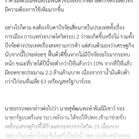
ราคาผลิตโอเลฟินส์เริ่มฟื้นตัวขึ้นหลังจากพลาสติกใช้ครั้งเดียวทิ้ง
มีความต้องการใช้เพิ่มมากขึ้น
อย่างไรก็ตาม คงต้องจับตาปัจจัยเสี่ยงภายในประเทศทั้งเรื่อง
การเมือง การแพร่ระบาดโควิดรอบ 2 ว่าจะเกิดขึ้นหรือไม่ รวมทั้ง
ปัจจัยต่างประเทศเรื่องสงครามการค้า แต่ส่วนตัวมองว่าเศรษฐกิจ
นับจากนี้ไปจะค่อยๆ ฟื้นตัวดีขึ้นหากไม่มีปัจจัยอะไรมากระทบ
หนัก ขณะที่รายได้ปีนี้จะต่ำกว่าปีที่แล้วกว่า 10% จากที่ปีที่แล้ว
มียอดขายประมาณ 2.2 ล้านล้านบาท เนื่องจากราน้ำมันดิบต่ำ
กว่าปีก่อนที่เฉลี่ย 63 เหรียญสหรัฐ/บาร์เรล
นายอรรถพลกล่าวต่อไปว่า นายสุพัฒนพงษ์ พันธ์มีเชาว์ รอง
นายกรัฐมนตรีและ รมว.พลังงาน ได้ขอให้ปตท.เข้ามาช่วยขับ
เคลื่อนเศรษฐกิจที่ได้รับผลกระทบจากโควิด-19 เนื่องจาก
ปตท.เป็นองค์กรใหญ่ ซึ่งในครึ่งปีหลังนี้ ปตท.เร่งเดินหน้าลงทุน