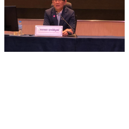
•
Good health & Well-being
•
Green Innovation & SD
•
Management & HR
•
MGR Live
•
Infographic
•
การเมือง
•
ท่องเที่ยว
•
กีฬา
•
ต่างประเทศ
•
Special Scoop
•
เศรษฐกิจ-ธุรกิจ
•
จีน
•
ชุมชน-คุณภาพชีวิต
•
อาชญากรรม
•
Motoring