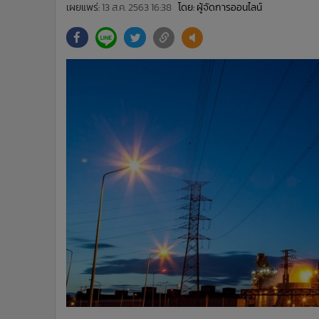
•
Management & HR
เผยแพร่:
13 ส.ค. 2563 16:38
โดย: ผู้จัดการออนไลน์
•
MGR Live
•
Infographic
•
การเมือง
•
ท่องเที่ยว
•
กีฬา
•
ต่างประเทศ
•
Special Scoop
•
เศรษฐกิจ-ธุรกิจ
•
จีน
•
ชุมชน-คุณภาพชีวิต
•
อาชญากรรม
•
Motoring
•
เกม
•
วิทยาศาสตร์
•
SMEs
•
หุ้น