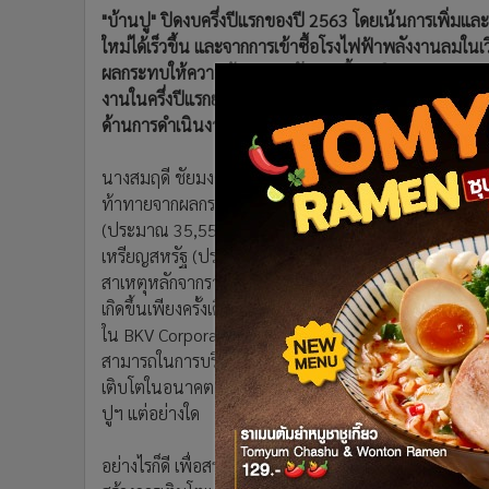
•
อินโดจีน
"บ้านปู" ปิดงบครึ่งปีแรกของปี 2563 โดยเน้นการเพิ่มแล
ใหม่ได้เร็วขึ้น และจากการเข้าซื้อโรงไฟฟ้าพลังงานลมในเ
•
กองทุนรวม
ผลกระทบให้ความต้องการพลังงานเชื้อเพลิงลดลง ประกอบกั
•
Celeb Online
งานในครึ่งปีแรกยังคงมีเสถียรภาพ เนื่องจากมาตรการระยะสั
•
Factcheck
ด้านการดำเนินงาน
•
ญี่ปุ่น
•
News1
นางสมฤดี ชัยมงคล ประธานเจ้าหน้าที่บริหาร บริษัท บ้าน
•
Gotomanager
ท้าทายจากผลกระทบของโควิด-19 โดยบริษัทฯ มีรายได้จ
(ประมาณ 35,554.39 ล้านบาท) โดยมีกำไรก่อนหักภาษี ดอกเ
เหรียญสหรัฐ (ประมาณ 7,286.95 ล้านบาท) และขาดทุนสุท
สาเหตุหลักจากราคาเชื้อเพลิงที่อ่อนตัวลง ประกอบกับค่าเง
เกิดขึ้นเพียงครั้งเดียวจากการเปลี่ยนสภาพสัดส่วนในห้างหุ
ใน BKV Corporation ​ซึ่งได้จดทะเบียนจัดตั้งในวันที่ 1
สามารถในการบริหารงานกลุ่มธุรกิจก๊าซธรรมชาติของบ้านป
เติบโตในอนาคต โดยรายการดังกล่าวเป็นรายการที่ไม่ใช่
ปูฯ แต่อย่างใด
อย่างไรก็ดี เพื่อสร้างเสถียรภาพด้านผลประกอบการและควา