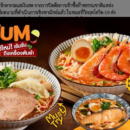
ะรักษากระแสเงินสด จากการปิดดีลการเข้าซื้อก๊าซธรรมชาติแหล่ง
วียดนามที่ดำเนินการเชิงพาณิชย์แล้ว ในขณะที่วิกฤตโควิด-19 ส่ง
บเงินบาทที่แข็งค่าขึ้นอย่างรุนแรง อย่างไรก็ตาม ผลการดำเนิน
้น ทั้งการลดค่าใช้จ่ายทั่วทั้งองค์กร ควบคู่ไปกับการปรับตัวทาง
ปู จำกัด (มหาชน) เปิดเผยว่า ช่วงครึ่งปีแรก บ้านปูฯ ประสบความ
ากการขายในครึ่งแรกของปี 2563 รวม 1,151 ล้านเหรียญสหรัฐ
บี้ย ค่าเสื่อมและค่าใช้จ่ายตัดจ่าย (EBITDA) รวม 235.9 ล้าน
ธิ 23 ล้านเหรียญสหรัฐ (ประมาณ 710.47 ล้านบาท) ทั้งนี้ มี
ินบาทที่แข็งตัวอย่างรวดเร็วในไตรมาสนี้ นอกจากนี้ ยังมีรายการที่
้นส่วนจำกัด BKV Oil & Gas Capital Partners, L.P. เป็นผู้ถือหุ้น
 พฤษภาคม 2563 การปรับโครงสร้างดังกล่าว​ช่วยเพิ่มขีดความ
ูฯ ให้มีประสิทธิภาพมากยิ่งขึ้น สามารถรองรับกับการสร้างการ
เงินสด จึงไม่มีผลกระทบต่อกระแสเงินสด และการจ่ายปันผลของบ้าน
มมั่นใจต่อผู้ถือหุ้นและนักลงทุน เราได้พยายามทุกวิถีทางในการ