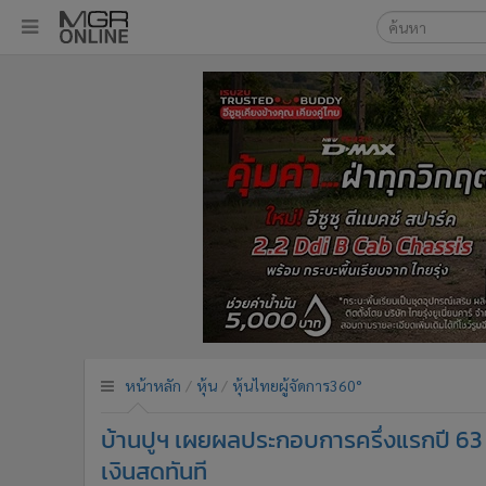
เลือกเครื่องมือท
•
หน้าหลัก
ค้นหา
•
ทันเหตุการณ์
Google
•
ภาคใต้
•
ภูมิภาค
MGR Onl
•
Online Section
ค้นหาขั
•
บันเทิง
•
ผู้จัดการรายวัน
•
คอลัมนิสต์
•
ละคร
•
CbizReview
•
Cyber BIZ
หน้าหลัก
หุ้น
หุ้นไทยผู้จัดการ360°
•
ผู้จัดกวน
บ้านปูฯ เผยผลประกอบการครึ่งแรกปี 63 ย
•
Good health & Well-being
•
Green Innovation & SD
เงินสดทันที