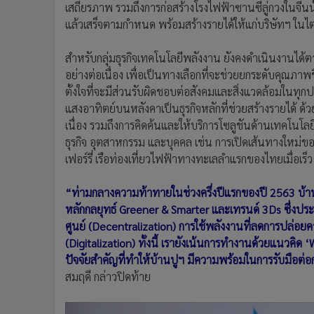
เสถียรภาพ รวมถึงการก่อสร้างโรงไฟฟ้าซานซีลู่กวงในจีน
แล้วเสร็จตามกำหนด พร้อมสร้างรายได้ให้แก่บริษัทฯ ในไตร
สำหรับกลุ่มธุรกิจเทคโนโลยีพลังงาน ยังคงดำเนินงานได้
อย่างต่อเนื่อง เพื่อเป็นทางเลือกที่จะช่วยยกระดับคุณภาพช
ตั้งใจที่จะมีส่วนรับผิดชอบต่อสังคมและสิ่งแวดล้อมในทุก
แสงอาทิตย์บนหลังคาเป็นธุรกิจหลักที่ช่วยสร้างรายได้ ด้ว
เนื่อง รวมถึงการคิดค้นและให้บริการโซลูชันด้านเทคโนโลย
ธุรกิจ อุตสาหกรรม และบุคคล เช่น การเปิดเส้นทางใหม่ของ
เฟอร์รี่ เรือท่องเที่ยวไฟฟ้าทางทะเลลำแรกของไทยเมื่อเร็วๆ
“ท่ามกลางความท้าทายในช่วงครึ่งปีแรกของปี 2563 บ้านป
หลักกลยุทธ์ Greener & Smarter และเทรนด์ 3Ds ซึ่ง
ศูนย์ (Decentralization) การใช้พลังงานที่ลดการปล่อย
(Digitalization) ทั้งนี้ เรายังเน้นการทำงานด้วยแนวคิด 
ปัจจัยสำคัญที่ทำให้บ้านปูฯ มีความพร้อมในการรับมือต
สมฤดี กล่าวปิดท้าย