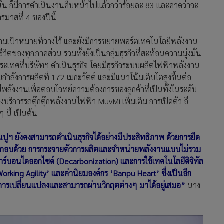
นั้น ก็มีการดำเนินงานคืบหน้าไปแล้วกว่าร้อยละ 83 และคาดว่าจะ
มาสที่ 4 ของปีนี้
ตามเป้าหมายที่วางไว้ และยังมีการขยายพอร์ตเทคโนโลยีพลังงาน
ีวิตของทุกภาคส่วน รวมทั้งยังเป็นกลุ่มธุรกิจที่สะท้อนความมุ่งมั่น
ประเทศที่บริษัทฯ ดำเนินธุรกิจ โดยมีธุรกิจระบบผลิตไฟฟ้าพลังงาน
ยกำลังการผลิตที่ 172 เมกะวัตต์ และมีแนวโน้มเติบโตสูงขึ้นต่อ
ีพลังงานเพื่อตอบโจทย์ความต้องการของลูกค้าที่เป็นทั้งในระดับ
บริการรถตุ๊กตุ๊กพลังงานไฟฟ้า MuvMi เพิ่มเติม การเปิดตัว อี
 นี้ เป็นต้น
ูฯ ยังคงสามารถดำเนินธุรกิจได้อย่างมีประสิทธิภาพ ด้วยการยึด
ประกอบด้วย การกระจายตัวการผลิตและจำหน่ายพลังงานแบบไม่รวม
คาร์บอนไดออกไซด์ (Decarbonization) และการใช้เทคโนโลยีดิจิทัล
‘Working Agility’ และค่านิยมองค์กร ‘Banpu Heart’ ซึ่งเป็นอีก
่อการเปลี่ยนแปลงและสามารถผ่านวิกฤตต่างๆ มาได้อยู่เสมอ”
นาง