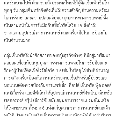
แพร่ระบาดไปทั่วโลก รวมถึงประเทศไทยที่มีผู้ติดเชื้อเพิ่มขึ้นใน
•
เกม
ทุกๆ วัน กลุ่มเซ็นทรัลจึงเล็งเห็นถึงความสำคัญด้านความพร้อม
•
วิทยาศาสตร์
ในการรักษาและความปลอดภัยของบุคลากรทางการแพทย์ ซึ่ง
•
SMEs
เป็นด่านหน้าในการรับมือกับเชื้อไวรัสโควิด-19 ซึ่งกำลัง
•
หุ้น
ขาดแคลนอุปกรณ์ทางการแพทย์ และเครื่องมือในการป้องกัน
•
อินโดจีน
เป็นจำนวนมาก
•
กองทุนรวม
•
Celeb Online
กลุ่มเซ็นทรัลจึงนำศักยภาพของกลุ่มธุรกิจต่างๆ ที่มีอยู่มาพัฒนา
•
Factcheck
ต่อยอดเพื่อสนับสนุนบุคลากรทางการแพทย์ในการรับมือและ
•
ญี่ปุ่น
รักษาผู้ป่วยที่ติดเชื้อไวรัสโควิด-19 เช่น ไทวัสดุ ใช้ช่างที่ชำนาญ
•
News1
การผลิตเครื่องป้องกันการแพร่กระจายเชื้อสำหรับผู้ป่วยขณะ
•
Gotomanager
นอนบนเตียงช่วยป้องกันการแพร่เชื้อ, ท็อปส์ เซ็นทรัล ฟู้ด ฮอลล์
แฟมิลี่มาร์ท และซีพีเอ็น ให้อุปกรณ์การแพทย์ที่จำเป็น, เซ็นทรัล
เรสตอรองส์ กรุ๊ป (ซีอาร์จี) สนับสนุนอาหารจากแบรนด์ในเครือ
ให้โรงพยาบาลทั้งหมด 6 แห่งแก่บุคลากรทางการแพทย์และเจ้า
หน้าที่, โรงแรมในเครือเซ็นทาราสนับสนุนห้องพักให้แก่ผู้บริหาร