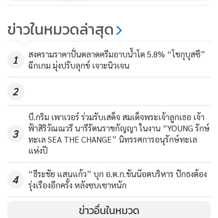
2,646
ทำฟัน
distancing) อยู่บ้าน หยุดเชื้อ เพื่อชาติ และหวังว่าสถานการณ์
ข่าวในหมวดล่าสุด
จะคลี่คลายโดยเร็ว
ผู้ว่าฯสั่ง มน.กักตัวนิสิตร่วมสอบ
นศ.ป่วยโควิดยกห้อง-จนท.เข้า
สงครามราคาปั่นตลาดครีมอาบน้ำโต 5.8% “โชกุบุสซึ”
ฟิตเนสกับแม่อีก
1
773
ฉีกเกม มุ่งปรับลุกข์ เจาะนิวเจน
2
บี.กริม เพาเวอร์ ร่วมรับเสด็จ สมเด็จพระเจ้าลูกเธอ เจ้า
ฟ้าสิริวัณณวรี นารีรัตนราชกัญญา ในงาน “YOUNG รักษ์
3
ทะเล SEA THE CHANGE” นิทรรศการอนุรักษ์ทะเล
แห่งปี
“ธีระชัย แสนแก้ว” บุก อ.ต.ก.ขันน๊อตบริหาร ปักธงต้อง
4
รุ่งเรืองอีกครั้ง หลังซบเซาหนัก
ข่าวอื่นในหมวด