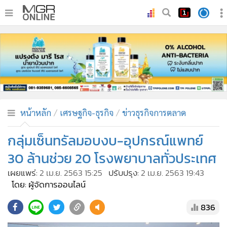
•
หน้าหลัก
•
ทันเหตุการณ์
•
ภาคใต้
•
ภูมิภาค
•
Online Section
หน้าหลัก
เศรษฐกิจ-ธุรกิจ
ข่าวธุรกิจการตลาด
•
บันเทิง
•
ผู้จัดการรายวัน
กลุ่มเซ็นทรัลมอบงบ-อุปกรณ์แพทย์
•
คอลัมนิสต์
30 ล้านช่วย 20 โรงพยาบาลทั่วประเทศ
•
ละคร
เผยแพร่:
2 เม.ย. 2563 15:25
ปรับปรุง:
2 เม.ย. 2563 19:43
•
CbizReview
โดย: ผู้จัดการออนไลน์
•
Cyber BIZ
836
•
ผู้จัดกวน