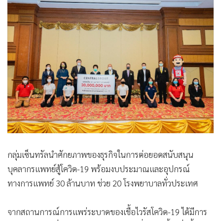
•
Good health & Well-being
•
Green Innovation & SD
•
Management & HR
•
MGR Live
•
Infographic
•
การเมือง
•
ท่องเที่ยว
•
กีฬา
•
ต่างประเทศ
•
Special Scoop
•
เศรษฐกิจ-ธุรกิจ
กลุ่มเซ็นทรัลนำศักยภาพของธุรกิจในการต่อยอดสนับสนุน
•
จีน
บุคลากรแพทย์สู้โควิด-19 พร้อมงบประมาณและอุปกรณ์
ทางการแพทย์ 30 ล้านบาท ช่วย 20 โรงพยาบาลทั่วประเทศ
•
ชุมชน-คุณภาพชีวิต
•
อาชญากรรม
จากสถานการณ์การแพร่ระบาดของเชื้อไวรัสโควิด-19 ได้มีการ
•
Motoring