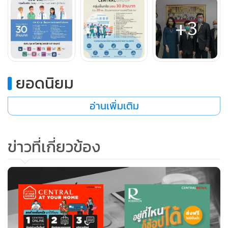
พยาบาล ได้แก่ โรงพยาบาลจุฬาลงกรณ์ สภากาชาดไทย, โรง
+3
พยาบาลตำรวจ, สถาบันบำราศนราดูร, โรงพยาบาลกลาง, โรง
พยาบาลตากสิน, ศูนย์การแพทย์สมเด็จพระเทพรัตน์, โรง
พยาบาลภูมิพลอดุลยเดช กรมแพทย์ทหารอากาศ, โรงพยาบาล
พระมงกุฎเกล้า, วชิรพยาบาล, โรงพยาบาลรามาธิบดี, โรง
ยอดนิยม
พยาบาลราชวิถี, โรงพยาบาลธรรมศาสตร์เฉลิมพระเกียรติ, โรง
พยาบาลศิริราช, โรงพยาบาลพระนั่งเกล้า, โรงพยาบาลแม่สอด
อ่านเพิ่มเติม
จ.ตาก, โรงพยาบาลมหาราชนครเชียงใหม่ จ.เชียงใหม่, โรง
พยาบาลศรีนครินทร์ (มหาวิทยาลัยขอนแก่น) จ.ขอนแก่น, โรง
ข่าวที่เกี่ยวข้อง
พยาบาลมหาวิทยาลัยนเรศวร จ.พิษณุโลก, โรงพยาบาลสงขลา
นครินทร์ จ.สงขลา, โรงพยาบาลมหาวิทยาลัยเทคโนโลยีสุรนารี
จ.นครราชสีมา
อย่างไรก็ตาม กลุ่มเซ็นทรัลยังได้ทุ่มเทกำลังกาย กำลังใจในการ
ดูแลความปลอดภัยให้ทั้งพนักงาน ลูกค้า คู่ค้า และพันธมิตรทุก