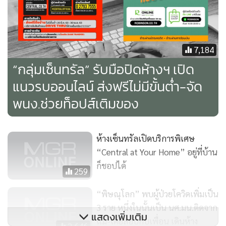
ภาคส่วนตามมาตรการของกระทรวงสาธารณสุขอย่างเคร่งครัด
เช่น การตรวจวัดไข้ ติดตั้งเทอร์โมสแกน ติดตั้งเจลแอลกอฮอล์
ล้างมือ ฉีดพ่นยาฆ่าเชื้อทุกวัน การติดตั้งเครื่องดักเชื้อโรคที่ระบบ
ปรับอากาศ ทำความสะอาดราวบันไดเลื่อน ทำความสะอาดลิฟต์
7,184
ทุกครึ่งชั่วโมง และทุกจุดสัมผัสของพื้นที่ส่วนรวม ทั้งใน
“กลุ่มเซ็นทรัล” รับมือปิดห้างฯ เปิด
ศูนย์การค้า และสำนักงาน
แนวรบออนไลน์ ส่งฟรีไม่มีขั้นต่ำ-จัด
พนง.ช่วยท็อปส์เติมของ
ในส่วนของบุคลากรในองค์กรเราได้มีการแจกหน้ากากอนามัยให้
พนักงาน และจัดทำประกันภัยโควิด-19 ให้แก่พนักงานทุกคน
การตรวจวัดอุณหภูมิก่อนเริ่มงาน และสนับสนุนให้พนักงาน
ห้างเซ็นทรัลเปิดบริการพิเศษ
ทำงานจากที่บ้าน เป็นต้น
“Central at Your Home” อยู่ที่บ้าน
ก็ชอปได้
259
สุดท้ายนี้ กลุ่มเซ็นทรัลจะยังคงเดินหน้าสนับสนุนทุกภาคส่วนโดย
“พิษณุโลก” พบผู้ป่วยโควิดเพิ่มเป็น
เฉพาะบุคลากรทางการแพทย์อย่างต่อเนื่อง และขอเป็นกำลังใจ
3 ราย หนึ่งในนั้นเป็น นศ.มน.ติดจาก
ให้ทุกหน่วยงานสามารถฝ่าฟันวิกฤตการณ์ในครั้งนี้ไปด้วยกัน
แสดงเพิ่มเติม
แม่-เคยสอบกับเพื่อน เดินห้าง
ด้วยความเข้มแข็ง รวมทั้งเว้นระยะห่างทางสังคม (social