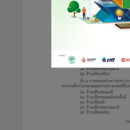
•
อินโดจีน
•
กองทุนรวม
•
Celeb Online
•
Factcheck
•
ญี่ปุ่น
•
News1
•
Gotomanager