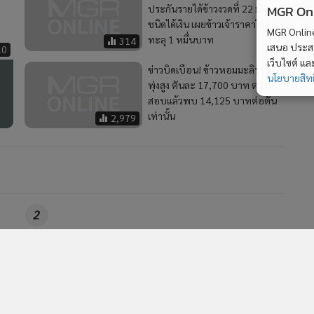
MGR Onli
ประกันรายได้ข้าวงวดที่ 22 มี 2
ชนิดได้เงิน เผยข้าวเจ้าราคาใกล้
MGR Online 
ทะลุ 1 หมื่นบาท
314
เสนอ ประสบก
10
เว็บไซต์ แ
ข่าวบิดเบือน! ข้าวหอมมะลิราคา
นโยบายสิทธ
พุ่งสูง ตันละ 17,700 บาท ตรวจ
สอบแล้วพบ 14,125 บาทต่อตัน
เท่านั้น
2,979
2
าน
กรมพัฒน์จัด Thailand E-Commerce Expo 2026 ยกระดับ
4
ร-
ผู้ประกอบการลุยตลาดออนไลน์