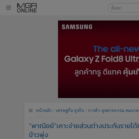
เลือกเครื่องมือท
•
หน้าหลัก
ค้นหา
•
ทันเหตุการณ์
Google
•
ภาคใต้
•
ภูมิภาค
MGR Onl
•
Online Section
ค้นหาขั
•
บันเทิง
•
ผู้จัดการรายวัน
•
คอลัมนิสต์
•
ละคร
•
CbizReview
•
Cyber BIZ
หน้าหลัก
เศรษฐกิจ-ธุรกิจ
การค้า-อุตสาหกรรม-คมนาค
•
ผู้จัดกวน
“พาณิชย์”เคาะจ่ายส่วนต่างประกันรายได้ข
•
Good health & Well-being
•
Green Innovation & SD
ข้าวพุ่ง