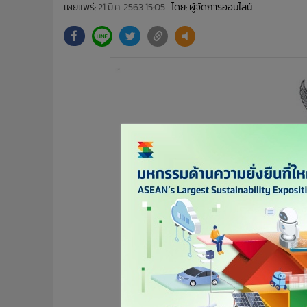
•
Management & HR
เผยแพร่:
21 มี.ค. 2563 15:05
โดย: ผู้จัดการออนไลน์
•
MGR Live
•
Infographic
•
การเมือง
•
ท่องเที่ยว
•
กีฬา
•
ต่างประเทศ
•
Special Scoop
•
เศรษฐกิจ-ธุรกิจ
•
จีน
•
ชุมชน-คุณภาพชีวิต
•
อาชญากรรม
•
Motoring
•
เกม
•
วิทยาศาสตร์
•
SMEs
•
หุ้น