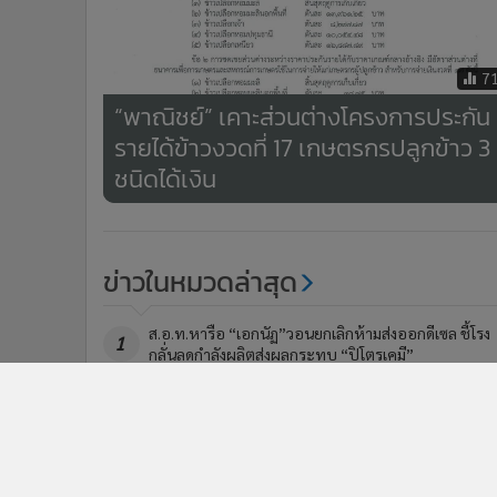
7
“พาณิชย์” เคาะส่วนต่างโครงการประกัน
รายได้ข้าวงวดที่ 17 เกษตรกรปลูกข้าว 3
ชนิดได้เงิน
ข่าวในหมวดล่าสุด
ส.อ.ท.หารือ “เอกนัฏ”วอนยกเลิกห้ามส่งออกดีเซล ชี้โรง
1
กลั่นลดกำลังผลิตส่งผลกระทบ “ปิโตรเคมี”
“พิพัฒน์”หารือเอกชนสภาธุรกิจรัสเซีย - ไทย ดึงลงทุนด้
3
เทคโนโลยี ลดต้นทุนขนส่ง ด้านรัสเซียโชว์ศักยภาพหัวจัก
ตู้โดยสาร-อุปกรณ์รา