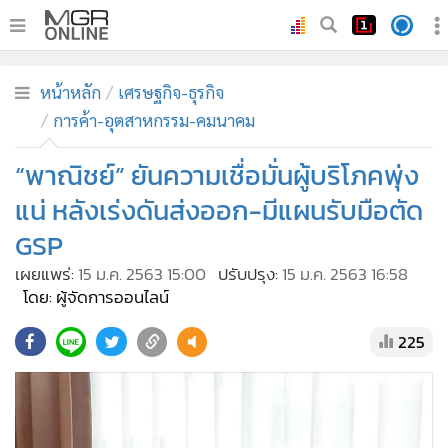
•
หน้าหลัก
หน้าหลัก
เศรษฐกิจ-ธุรกิจ
•
ทันเหตุการณ์
การค้า-อุตสาหกรรม-คมนาคม
•
ภาคใต้
“พาณิชย์” ยันความเชื่อมั่นผู้บริโภคพุ่ง
•
ภูมิภาค
•
Online Section
แน่ หลังเร่งดันส่งออก-มีแผนรับมือตัด
•
บันเทิง
GSP
•
ผู้จัดการรายวัน
เผยแพร่:
15 ม.ค. 2563 15:00
ปรับปรุง:
15 ม.ค. 2563 16:58
•
คอลัมนิสต์
โดย: ผู้จัดการออนไลน์
•
ละคร
225
•
CbizReview
•
Cyber BIZ
•
ผู้จัดกวน