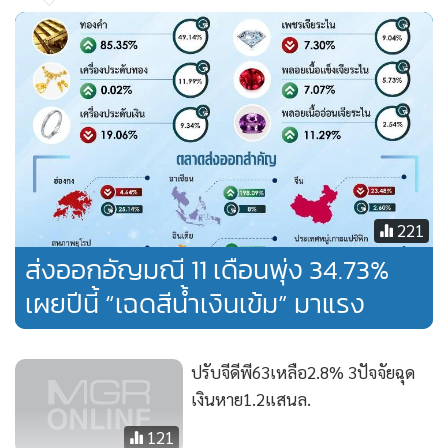
“ในประเด็นที่ผู้บริโภคมีความกังวลและทำให้กระทบต่อความ
เชื่อมั่น ทั้งในเรื่องการส่งออกที่ชะลอตัว การถูกสหรัฐฯ ตัดสิทธิ
พิเศษทางภาษีศุลกากร (GSP) และผลกระทบจากสงครามการค้า
ระหว่างสหรัฐฯ กับจีนนั้น กระทรวงพาณิชย์ได้มีการติดตาม
สถานการณ์อย่างใกล้ชิดทุกเรื่อง และมีมาตรการเร่งด่วนออกมา
รับมือในทุกประเด็นที่เป็นข้อกังวลแล้ว และเชื่อว่าจะเป็นปัจจัย
เชิงบวกสนับสนุนให้ความเชื่อมั่นของผู้บริโภคและภาคธุรกิจปรับ
221
ตัวดีขึ้น และทำให้มุมมองและความคาดหวังในอนาคตของ
ส่งออกอัญมณี 11 เดือนพุ่ง 34.73%
ประชาชนกลับขึ้นมาอยู่ในช่วงเชื่อมั่นได้ในระยะต่อไป”
เผยปีนี้ “เฉดสีน้ำเงินเข้ม” มาแรง
ทั้งนี้ ในด้านการส่งออก นายจุรินทร์ ลักษณวิศิษฎ์ รองนายก
รัฐมนตรีและรัฐมนตรีว่าการกระทรวงพาณิชย์ มีแผนที่จะนำ
ปรับจีดีพี63เหลือ2.8% 3ปัจจัยฉุด
คณะผู้แทนการค้าไทยเดินทางไปขยายตลาดรวม 18 ประเทศ
เงินหาย1.2แสนล.
ได้แก่ ตลาดเดิม เช่น จีน ญี่ปุ่น เยอรมนี อังกฤษ สหภาพยุโรป
ตลาดใหม่ เช่น อินเดีย ตุรกี ศรีลังกา บังกลาเทศ แอฟริกาใต้
121