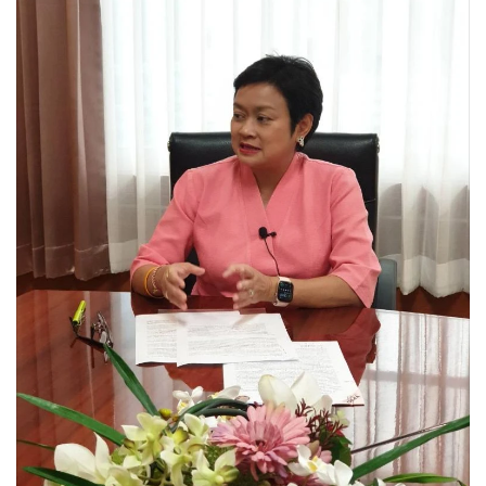
•
Good health & Well-being
•
Green Innovation & SD
•
Management & HR
•
MGR Live
•
Infographic
•
การเมือง
•
ท่องเที่ยว
•
กีฬา
•
ต่างประเทศ
•
Special Scoop
•
เศรษฐกิจ-ธุรกิจ
•
จีน
•
ชุมชน-คุณภาพชีวิต
•
อาชญากรรม
•
Motoring