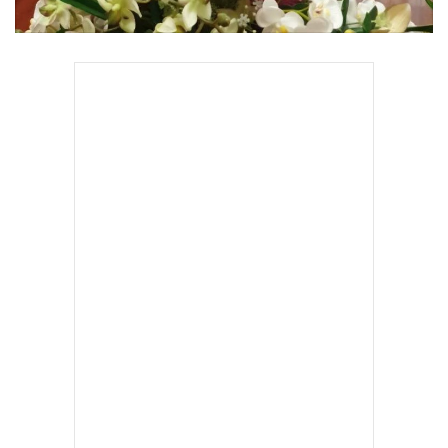
•
เกม
•
วิทยาศาสตร์
•
SMEs
•
หุ้น
•
อินโดจีน
•
กองทุนรวม
•
Celeb Online
•
Factcheck
•
ญี่ปุ่น
•
News1
•
Gotomanager