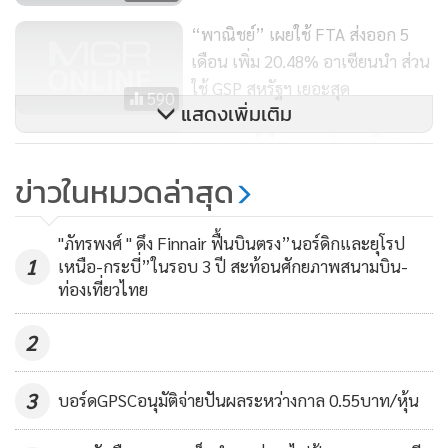
ตลาดฟื้นฟู เช่น ตะวันออกกลาง ตลาดอาเซียน และ CLMV เช่น
“พาณิชย์” เผยใช้ FTA ส่งออก 5
กัมพูชา แต่เฉพาะจีนและอินเดียจะเจาะตลาดลึกเป็นรายมณฑล
เดือน เพิ่ม 20.48% อาเซียนนำ ส่วน
และรายรัฐมากขึ้น โดยอินเดียจะนำร่องไปเมืองเบงกาลูรู และ
ใช้ GSP สหรัฐฯ เยอะสุด
590
ไฮเดอราบัด ระหว่างวันที่ 16-20 ม.ค. 2563 พร้อมกับทำการ
แสดงเพิ่มเติม
ศึกษาสินค้าที่มีโอกาสส่งออกท่ามกลางสถานการณ์การค้าโลกที่
ม.หอการค้าไทยคาดส่งออกปี 63 ลบ
ชะลอตัวว่ามีรายการไหนบ้างที่จะเร่งผลักดันได้เพิ่มขึ้น เบื้องต้นมี
0.9% สงครามการค้า-วิกฤตอิหร่าน-
ข่าวในหมวดล่าสุด
สินค้า เช่น ไก่แปรรูป เครื่องดื่ม นาฬิกาและส่วนประกอบ รถ
บาทแข็งฉุด
418
จักรยานยนต์ เครื่องใช้บนโต๊ะอาหาร เครื่องครัวและของใช้ใน
"ภัทรพงศ์ " ดึง Finnair ฟื้นบินตรง”นอร์ดิกและยุโรป
บ้านเรือน เป็นต้น
1
เหนือ-กระบี่”ในรอบ 3 ปี สะท้อนศักยภาพสนามบิน-
ท่องเที่ยวไทย
ส่วนประเด็นสหรัฐฯ ตัด GSP ได้มีการหารือและทำงานใกล้ชิดกับ
หน่วยงานที่เกี่ยวข้อง ขณะนี้อยู่ระหว่างการเจรจาให้สหรัฐฯ
2
พิจารณาทบทวนการระงับสิทธิ GSP และยังได้แจ้งผู้ประกอบ
การและหน่วยงานที่เกี่ยวข้องทราบสถานการณ์ความคืบหน้า
3
บอร์ดGPSCอนุมัติจ่ายปันผลระหว่างกาล 0.55บาท/หุ้น
เป็นระยะ ตลอดจนร่วมกันประเมินผลกระทบและเตรียม