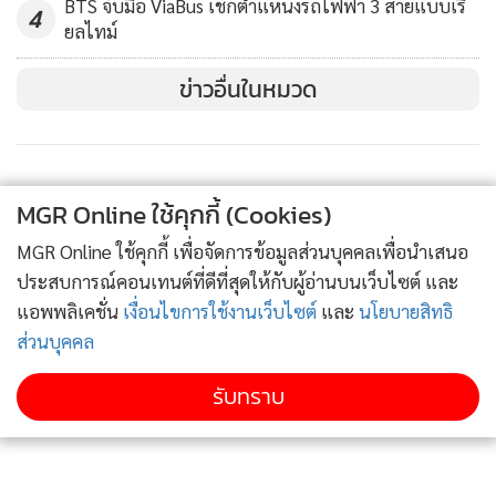
มาตรการรองรับ โดยเฉพาะการหาตลาดใหม่ และการใช้
BTS จับมือ ViaBus เช็กตำแหน่งรถไฟฟ้า 3 สายแบบเรี
4
ยลไทม์
ประโยชน์จากความตกลงการค้าเสรี (FTA) ที่ไทยมีอยู่ และเดิน
หน้าขยาย FTA กับคู่ค้าสำคัญเพื่อเพิ่มโอกาสทางการค้า
ข่าวอื่นในหมวด
สำหรับประเด็นสงครามการค้า ได้มีมาตรการรับมือ ทั้งการหา
ตลาดทดแทน การผลักดันการส่งออกสินค้าเข้าไปทดแทนสินค้า
ที่ถูกสหรัฐฯ และจีนขึ้นภาษีระหว่างกัน ซึ่งถือว่าทำได้ดี สินค้า
MGR Online ใช้คุกกี้ (Cookies)
หลายตัวมียอดส่งออกเพิ่มขึ้น และยังเชื่อว่าการลงนามในข้อ
MGR Online ใช้คุกกี้ เพื่อจัดการข้อมูลส่วนบุคคลเพื่อนำเสนอ
ตกลงการค้าเฟส 1 ของสหรัฐฯ กับจีนจะทำให้ผลกระทบจาก
ประสบการณ์คอนเทนต์ที่ดีที่สุดให้กับผู้อ่านบนเว็บไซต์ และ
สงครามการค้าชะลอตัวลง และส่งผลดีต่อการส่งออกและ
แอพพลิเคชั่น
เงื่อนไขการใช้งานเว็บไซต์
และ
นโยบายสิทธิ
เศรษฐกิจโลก และยังมีความชัดเจนเรื่องการออกจากสหภาพ
ส่วนบุคคล
ยุโรปของสหราชอาณาจักร (Brexit) จีนถูกถอนจากบัญชี
ประเทศที่มีการแทรกแซงค่าเงิน และไทยไม่อยู่ในกลุ่มประเทศที่
รับทราบ
ถูกจับตา ซึ่งล้วนแต่เป็นปัจจัยบวก