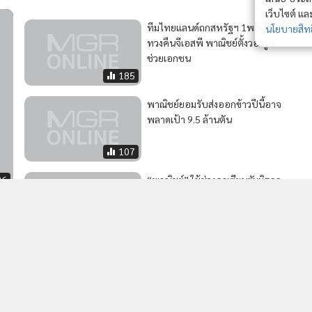
เว็บไซต์ แ
ทีมไทยแลนด์ถกสหรัฐฯ 1พ.ย.นี้
นโยบายสิทธ
ทวงคืนจีเอสพี พาณิชย์ตั้งวอร์รูม
ช่วยเอกชน
185
พาณิชย์ยอมรับส่งออกข้าวปีนี้อาจ
พลาดเป้า 9.5 ล้านตัน
107
06
“พาณิชย์” ใช้ช่วงอาเซียนซัมมิตถก
สหรัฐฯ ขอคืนสิทธิจีเอสพี
119