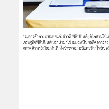
•
อินโดจีน
•
กองทุนรวม
•
Celeb Online
•
Factcheck
•
ญี่ปุ่น
กรมการค้าต่างประเทศแจ้งข่าวดี ฟิลิปปินส์ยุติไต่สวนใช
•
News1
เศรษฐกิจฟิลิปปินส์เบรกนำมาใช้ เผยจะเป็นผลดีต่อการส่
•
Gotomanager
ตลาดข้าวพรีเมียมทันที ทั้งข้าวหอมมะลิและข้าวไรซ์เบอร์