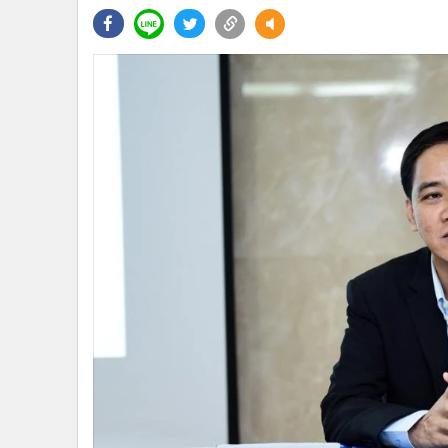
•
Management & HR
•
MGR Live
•
Infographic
•
การเมือง
•
ท่องเที่ยว
•
กีฬา
•
ต่างประเทศ
•
Special Scoop
•
เศรษฐกิจ-ธุรกิจ
•
จีน
•
ชุมชน-คุณภาพชีวิต
•
อาชญากรรม
•
Motoring
•
เกม
•
วิทยาศาสตร์
•
SMEs
•
หุ้น