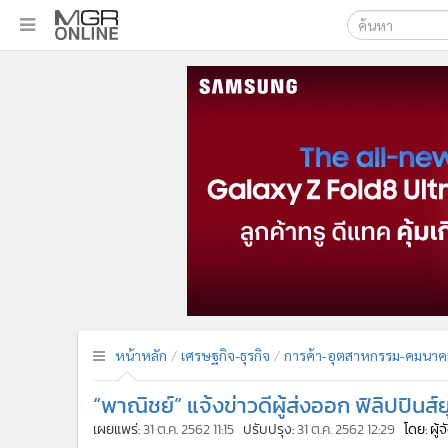
เลือกเครื่องมือท
•
หน้าหลัก
ค้นหา
•
ทันเหตุการณ์
Google
•
ภาคใต้
•
ภูมิภาค
MGR Onl
•
Online Section
ค้นหาขั
•
บันเทิง
•
ผู้จัดการรายวัน
•
คอลัมนิสต์
•
ละคร
•
CbizReview
•
Cyber BIZ
หน้าหลัก
เศรษฐกิจ-ธุรกิจ
การค้า-อุตสาหกรรม-คมนาค
•
ผู้จัดกวน
“พาณิชย์” แจ้งข่าวดีผู้ส่งออก ฟิลิปปินส
•
Good health & Well-being
•
Green Innovation & SD
เผยแพร่:
31 ต.ค. 2562 11:15
ปรับปรุง:
31 ต.ค. 2562 12:29
โดย: ผู