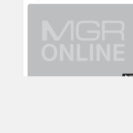
2
พณ.แถลงกรณีสหรัฐฯ ตัดสิทธิ์ GSP
สินค้าไทย
ข่าวในหมวดล่าสุด