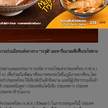
ความร่วมมือขนส่งทางราง "วรวุฒิ" เผยหารือมาเลเซียฟื้นรถไฟสาย
นะประธานคณะกรรมการ (บอร์ด) การรถไฟแห่งประเทศไทย (ร.ฟ.ท.)
งที่ 41 เพื่อร่วมกันพัฒนาศักยภาพของรถไฟในภูมิภาคอาเซียน โดย
ะจำประเทศไทย ให้เกียรติเป็นสักขีพยาน และมีผู้บริหารรวมทั้งเจ้า
นส์ ประเทศกัมพูชา ประเทศอินโดนีเซีย ประเทศลาว ประเทศ
ประเทศ เข้าร่วมงาน
งประเทศไทย (ร.ฟ.ท.) เปิดเผยว่า ในการประชุมครั้งนี้ ประเทศ