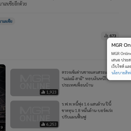
าเลเซียอีกด้วย
มาเลเซีย
673
MGR Onli
MGR Online 
เสนอ ประสบก
เว็บไซต์ แ
ตรวจเข้มด่านชายแดนสระแก้ว กัน
นโยบายสิทธ
“แม่มณี-สามี” หอบเงินหนีไป
ประเทศเพื่อนบ้าน
1,923
ร.ฟ.ท.หนี้พุ่ง 1.6 แสนล้าน ปีนี้
ขาดทุน 1.8 หมื่นล้าน-บอร์ดเร่ง
ปรับแผนฟื้นฟู
6,253
19