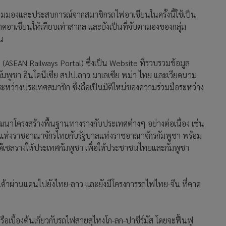
่ยนมุมมองและประสบการณ์จากสมาชิกรถไฟอาเซียนในครั้งนี้ใช้เป็น
คอาเซียนให้เทียบเท่าสากล และยังเป็นที่จับตามองของกลุ่ม
น
(ASEAN Railways Portal) ซึ่งเป็น Website ที่รวบรวมข้อมูล
มพูชา อินโดนีเซีย สปป.ลาว มาเลเซีย พม่า ไทย และเวียดนาม
ะหว่างประเทศสมาชิก ซึ่งถือเป็นมิติใหม่ของความร่วมมือระหว่าง
ัฒนาโครงสร้างพื้นฐานทางรางกับประเทศต่างๆ อย่างต่อเนื่อง เช่น
แห่งราชอาณาจักรไทยกับรัฐบาลแห่งราชอาณาจักรกัมพูชา พร้อม
เซลรางให้ประเทศกัมพูชา เพื่อให้ประชาชนไทยและกัมพูชา
้าผ่านแดนไปยังไทย-ลาว และยังมีโครงการรถไฟไทย-จีน ที่คาด
ือเบื้องต้นเกี่ยวกับรถไฟสายสุไหงโก-ลก-ปาซีร์มัส โดยจะฟื้นฟู