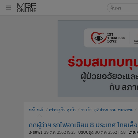
เลือกเครื่องมือท
•
หน้าหลัก
ค้นหา
•
ทันเหตุการณ์
Google
•
ภาคใต้
•
ภูมิภาค
MGR Onl
•
Online Section
ค้นหาขั
•
บันเทิง
•
ผู้จัดการรายวัน
•
คอลัมนิสต์
•
ละคร
•
CbizReview
•
Cyber BIZ
หน้าหลัก
เศรษฐกิจ-ธุรกิจ
การค้า-อุตสาหกรรม-คมนาคม
•
ผู้จัดกวน
ถกผู้ว่าฯ รถไฟอาเซียน 8 ประเทศ ไทยเล็
•
Good health & Well-being
•
Green Innovation & SD
เผยแพร่:
29 ต.ค. 2562 19:25
ปรับปรุง:
30 ต.ค. 2562 11:58
โดย: 