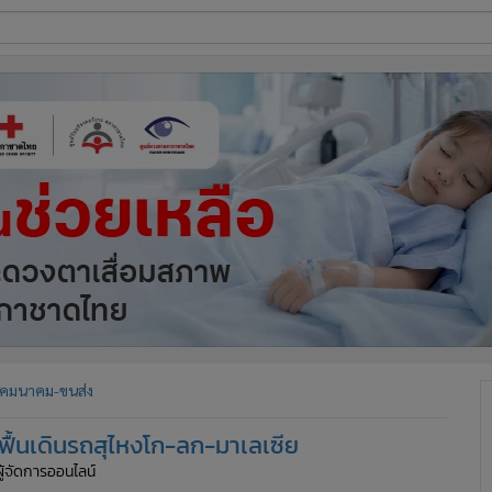
ี่ใช้
ine
้นสูง
คมนาคม-ขนส่ง
งฟื้นเดินรถสุไหงโก-ลก-มาเลเซีย
ผู้จัดการออนไลน์