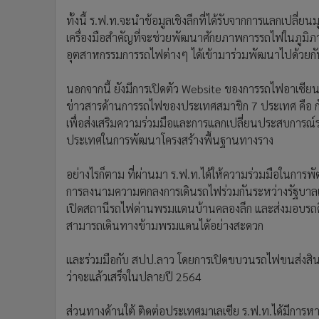
ทั้งนี้ ร.ฟ.ท.จะนำข้อมูลเชิงลึกที่ได้รับจากการแลกเปลี
เครื่องมือสำคัญที่จะช่วยพัฒนาศักยภาพการรถไฟในภูมิภา
อุตสาหกรรมการรถไฟต่างๆ ได้เข้ามาร่วมพัฒนาไปด้วยกั
นอกจากนี้ ยังมีการเปิดตัว Website ของการรถไฟอาเซียน 
ข่าวสารด้านการรถไฟของประเทศสมาชิก 7 ประเทศ คือ กั
เพื่อส่งเสริมความร่วมมือและการแลกเปลี่ยนประสบการณ์ร
ประเทศในการพัฒนาโครงสร้างพื้นฐานทางราง
อย่างไรก็ตาม ที่ผ่านมา ร.ฟ.ท.ได้ให้ความร่วมมือในการพ
การลงนามความตกลงการเดินรถไฟร่วมกันระหว่างรัฐบาล
เปิดสถานีรถไฟด่านพรมแดนบ้านคลองลึก และส่งมอบรถดี
สามารถเดินทางข้ามพรมแดนได้อย่างสะดวก
และร่วมมือกับ สปป.ลาว โดยการเปิดขบวนรถไฟขนส่งสินค
ว่าจะแล้วเสร็จในปลายปี 2564
ส่วนทางด้านใต้ ติดต่อประเทศมาเลเซีย ร.ฟ.ท.ได้มีการหาร