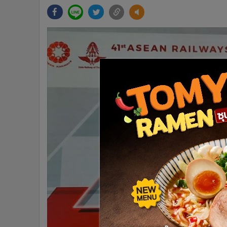
•
Management & HR
•
MGR Live
•
Infographic
•
การเมือง
•
ท่องเที่ยว
•
กีฬา
•
ต่างประเทศ
•
Special Scoop
•
เศรษฐกิจ-ธุรกิจ
•
จีน
•
ชุมชน-คุณภาพชีวิต
•
อาชญากรรม
•
Motoring
•
เกม
•
วิทยาศาสตร์
•
SMEs
•
หุ้น