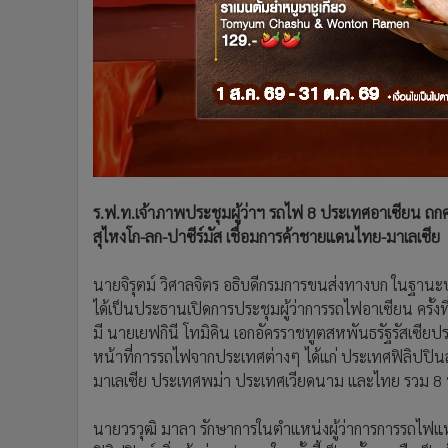
•
อินโดจีน
•
กองทุนรวม
•
Celeb Online
•
Factcheck
•
ญี่ปุ่น
•
News1
•
Gotomanager
ร.ฟ.ท.เจ้าภาพประชุมผู้ว่าฯ รถไฟ 8 ประเทศอาเซียน ถก
สุไหงโก-ลก-ปาซีร์มัส เชื่อมการค้าชายแดนไทย-มาเลเซีย
นายจิรุตม์ วิศาลจิตร อธิบดีกรมการขนส่งทางบก ในฐา
ได้เป็นประธานเปิดการประชุมผู้ว่าการรถไฟอาเซียน ครั้
มี นายเยฟกินี โทมิคิน เอกอัครราชทูตสหพันธรัฐรัสเซียปร
หน้าที่การรถไฟจากประเทศต่างๆ ได้แก่ ประเทศฟิลิปปิ
มาเลเซีย ประเทศพม่า ประเทศเวียดนาม และไทย รวม 8 
นายวรวุฒิ มาลา รักษาการในตำแหน่งผู้ว่าการการรถไฟแห่