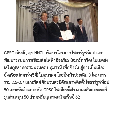
•
Good health & Well-being
•
Green Innovation & SD
•
Management & HR
•
MGR Live
•
Infographic
•
การเมือง
•
ท่องเที่ยว
GPSC เซ็นสัญญา NNCL พัฒนาโครงการโซลาร์รูฟท็อป และ
•
กีฬา
พัฒนาระบบการเชื่อมต่อไฟฟ้าอัจฉริยะ (สมาร์ทกริด) ในเขตส่ง
•
ต่างประเทศ
เสริมอุตสาหกรรมนวนคร ปทุมธานี เพื่อก้าวไปสู่การเป็นเมือง
•
Special Scoop
อัจฉริยะ (สมาร์ทซิตี้) ในอนาคต โดยปีหน้าประเดิม 3 โครงการ
•
เศรษฐกิจ-ธุรกิจ
รวม 2.5-2.7 เมกะวัตต์ ซึ่งนวนครมีศักยภาพติดตั้งโซลาร์รูฟท็อป
•
จีน
50 เมกะวัตต์ เผยบอร์ด GPSC ไฟเขียวตั้งโรงงานผลิตแบตเตอรี่
•
ชุมชน-คุณภาพชีวิต
มูลค่าลงทุน 50 ล้านเหรียญ คาดแล้วเสร็จปี 62
•
อาชญากรรม
•
Motoring