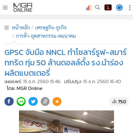
•
หน้าหลัก
หน้าหลัก
เศรษฐกิจ-ธุรกิจ
•
ทันเหตุการณ์
การค้า-อุตสาหกรรม-คมนาคม
•
ภาคใต้
GPSC จับมือ NNCL ทำโซลาร์รูฟ-สมาร์
•
ภูมิภาค
•
Online Section
ทกริด ทุ่ม 50 ล้านดอลล์ตั้ง รง.นำร่อง
•
บันเทิง
ผลิตแบตเตอรี่
•
ผู้จัดการรายวัน
เผยแพร่:
15 ธ.ค. 2560 15:46
ปรับปรุง:
15 ธ.ค. 2560 16:40
•
คอลัมนิสต์
โดย: MGR Online
•
ละคร
750
•
CbizReview
•
Cyber BIZ
•
ผู้จัดกวน