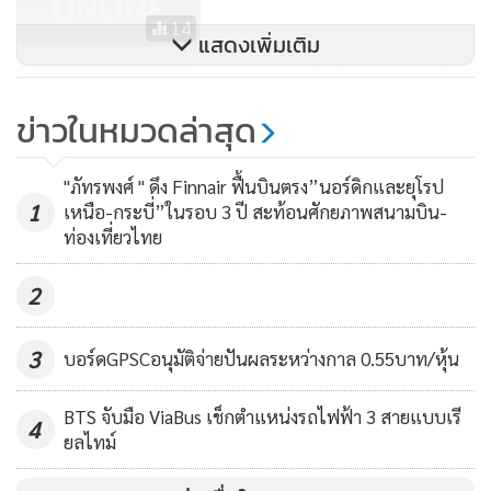
แนวโน้มการพัฒนาระบบธุรกิจไฟฟ้าของโลกกำลังมุ่งไปสู่
14
แสดงเพิ่มเติม
พลังงานสะอาดโดยเฉพาะพลังงานหมุนเวียนจากพลังงานแสง
ผุด 3 โครงการไอทีดันขอนแก่นก้าว
อาทิตย์ ลม ชีวมวล เป็นต้น
สู่สมาร์ทซิตี้(ชมคลิป)
ข่าวในหมวดล่าสุด
ล่าสุด คณะกรรมการบริษัทฯอนุมัติการลงทุนโครงการนำร่อง
1,349
ผลิตแบตเตอรี่กำลังผลิต 100 กิโลวัตต์ชั่วโมง ในพื้นที่ระเบียง
"ภัทรพงศ์ " ดึง Finnair ฟื้นบินตรง”นอร์ดิกและยุโรป
1
เศรษฐกิจพิเศษภาคตะวันออก (EEC) ใช้เงินลงทุน 50ล้านเหรียญ
เหนือ-กระบี่”ในรอบ 3 ปี สะท้อนศักยภาพสนามบิน-
ท่องเที่ยวไทย
สหรัฐ คาดว่าจะแล้วเสร็จในปี 2562
2
หากโครงการดังกล่าวสามารถผลิตแบตเตอรี่ในต้นทุนที่ต่ำ 100
เหรียญสหรัฐ/กิโลวัตต์ชั่วโมง ก็จะตัดสินใจลงทุนโครงการขนาด
3
บอร์ดGPSCอนุมัติจ่ายปันผลระหว่างกาล 0.55บาท/หุ้น
ใหญ่เพื่อผลิตเชิงพาณิชย์ ยอมรับว่าเทคโนโลยีแบตเตอรี่ยังไม่นิ่ง
ทำให้โครงการมีความเสี่ยง
BTS จับมือ ViaBus เช็กตำแหน่งรถไฟฟ้า 3 สายแบบเรี
4
ยลไทม์
“ปัจจุบัน Smart Grid ถูกนำไปใช้งานอย่างแพร่หลายในยุค