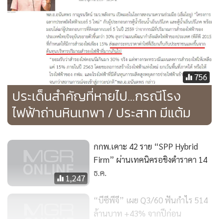
“การลงนามในครั้งนี้เพื่อศึกษาแนวทางการพัฒนาโซลาร์รูฟท็อป
เพื่อเชื่อมต่อระบบไฟฟ้าอัจฉริยะที่ทาง NNCL ไว้วางใจเลือก
756
GPSC เพราะเรามีความพร้อมและมีศักยภาพในการดำเนินงาน
ประเด็นสำคัญที่หายไป...กรณีโรง
เนื่องจากเป็นผู้นำในธุรกิจด้านพลังงาน (Power Flagship) ของ
ไฟฟ้าถ่านหินเทพา / ประสาท มีแต้ม
กลุ่มบริษัท ปตท.ที่เล็งเห็นความสำคัญของนโยบายกระทรวง
พลังงานในการบริหารจัดการ การใช้พลังงานอย่างมีประสิทธิภาพ
และสิ่งแวดล้อมโดยจะช่วยลดปริมาณก๊าซเรือนกระจกอีกด้วย”
กกพ.เคาะ 42 ราย “SPP Hybrid
นายเติมชัยกล่าว
Firm” ผ่านเทคนิครอชิงดำราคา 14
ธ.ค.
1,247
นอกจากนี้ บริษัทฯ วางแผนที่จะเข้าร่วมโครงการพัฒนา
เทคโนโลยีระบบกักเก็บพลังงาน ซึ่งกระทรวงพลังงานมีแผนที่จะ
“บีซีพีจี” เผย Q3/60 ฟันกำไร 514
ล้านบาท +43% จากปีก่อน
ผลักดันให้มีการใช้ในโครงการนำร่องในช่วงปี 2561 เนื่องจาก