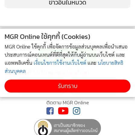
ข่าวอื่นในหมวด
พลังงานสะอาด อย่างแสงอาทิตย์ ลม ฯลฯ เพราะจะเข้ามาช่วย
จัดการการผลิต จัดเก็บ และจัดสรรพลังงานให้มีประสิทธิภาพ
ประหยัดค่าใช้จ่าย และยังเป็นมิตรต่อสิ่งแวดล้อมอีกด้วย” นาย
เติมชัยกล่าว
MGR Online ใช้คุกกี้ (Cookies)
ติดตามข่าวสารผ่านทาง LINE
นายนิพิฐ อรุณวงษ์ ณ อยุธยา ประธานเจ้าหน้าที่บริหารและ
MGR Online ใช้คุกกี้ เพื่อจัดการข้อมูลส่วนบุคคลเพื่อนำเสนอ
กรรมการผู้จัดการใหญ่ บริษัท นวนคร จำกัด (มหาชน) กล่าวว่า
ประสบการณ์คอนเทนต์ที่ดีที่สุดให้กับผู้อ่านบนเว็บไซต์ และ
ปัจจุบันเขตอุตสาหกรรมนวนคร มีความต้องการใช้ไฟฟ้า 400
แอพพลิเคชั่น
เงื่อนไขการใช้งานเว็บไซต์
และ
นโยบายสิทธิ
MGR Online Application
ส่วนบุคคล
เมกะวัตต์ โดยมีโรงไฟฟ้า SPP กำลังผลิต 125 เมกะวัตต์ ซึ่งมี
สัญญาขายไฟให้ กฟผ.90 เมกะวัตต์ ที่เหลือจำหน่ายในนิคมฯ ซึ่ง
รับทราบ
ไม่เพียงพอจึงตัดสินใจขยายโรงไฟฟ้าเพิ่มอีก 60 เมกะวัตต์ คาด
ว่าจะเสร็จใน 2563 ดังนั้น หากมีกำลังการผลิตโซลาร์รูฟท็อ
ติดตาม MGR Online
ปอีก 50 เมกะวัตต์ เท่ากับนวนครมีกำลังผลิตไฟฟ้ารวมเป็น 145
เมกะวัตต์
ทั้งนี้ การพัฒนาระบบเชื่อมต่อไฟฟ้าอัจฉริยะ หรือสมาร์ทก