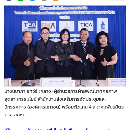
•
Good health & Well-being
•
Green Innovation & SD
•
Management & HR
•
MGR Live
•
Infographic
•
การเมือง
•
ท่องเที่ยว
•
กีฬา
•
ต่างประเทศ
•
Special Scoop
•
เศรษฐกิจ-ธุรกิจ
นางนิชาภา ยศวีร์ (กลาง) ผู้อำนวยการฝ่ายพัฒนาศักยภาพ
อุตสาหกรรมไมซ์ สำนักงานส่งเสริมการจัดประชุมและ
•
จีน
นิทรรศการ (องค์การมหาชน) พร้อมตัวแทน 4 สมาคมพันธมิตร
•
ชุมชน-คุณภาพชีวิต
ภาคเอกชน
•
อาชญากรรม
•
Motoring