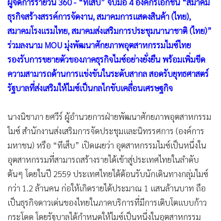
ผู้จัดการรายวัน 360 - “ทีเส็บ” จับมือ 4 องค์กรเอกชน “สมาคม
•
เกม
ธุรกิจสร้างสรรค์การจัดงาน, สมาคมการแสดงสินค้า (ไทย),
•
วิทยาศาสตร์
สมาคมโรงแรมไทย, สมาคมส่งเสริมการประชุมนานาชาติ (ไทย)”
•
SMEs
ร่วมลงนาม MOU มุ่งพัฒนาศักยภาพอุตสาหกรรมไมซ์ไทย
•
หุ้น
รองรับการขยายตัวของภาคธุรกิจไมซ์อย่างยั่งยืน พร้อมเพิ่มขีด
•
อินโดจีน
ความสามารถด้านการแข่งขันในระดับสากล สอดรับยุทธศาสตร์
•
กองทุนรวม
รัฐบาลที่ส่งเสริมให้ไมซ์เป็นกลไกขับเคลื่อนเศรษฐกิจ
•
Celeb Online
•
Factcheck
นางนิชาภา ยศวีร์ ผู้อำนวยการฝ่ายพัฒนาศักยภาพอุตสาหกรรม
ไมซ์ สำนักงานส่งเสริมการจัดประชุมและนิทรรศการ (องค์การ
•
ญี่ปุ่น
มหาชน) หรือ “ทีเส็บ” เปิดเผยว่า อุตสาหกรรมไมซ์เป็นหนึ่งใน
•
News1
อุตสาหกรรมที่สามารถสร้างรายได้เข้าสู่ประเทศไทยในลำดับ
•
Gotomanager
ต้นๆ โดยในปี 2559 ประเทศไทยได้ต้อนรับนักเดินทางกลุ่มไมซ์
กว่า 1.2 ล้านคน ก่อให้เกิดรายได้ประมาณ 1 แสนล้านบาท ถือ
เป็นธุรกิจดาวเด่นของไทยในภาคบริการที่มีการเติบโตแบบก้าว
กระโดด โดยรัฐบาลได้กำหนดให้ไมซ์เป็นหนึ่งในอุตสาหกรรม