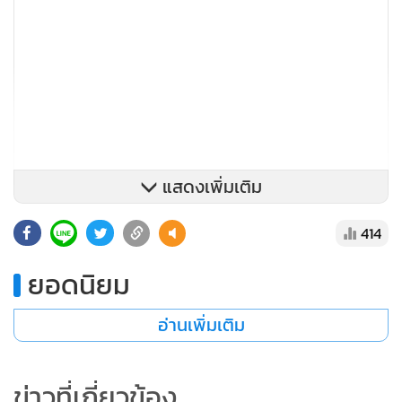
แสดงเพิ่มเติม
414
2) ส่งเสริมและพัฒนามาตรฐานของบุคลากรและองค์กรที่
ยอดนิยม
เกี่ยวข้องกับอุตสาหกรรมไมซ์ เพื่อยกระดับการแข่งขันของ
อ่านเพิ่มเติม
ประเทศไทยให้สามารถแข่งขันได้ในระดับนานาชาติ 3) สร้าง
ความตระหนักด้านการจัดงานไมซ์อย่างยั่งยืน โดยการให้ความรู้
และสนับสนุนให้เกิดการนำไปปฏิบัติในองค์กรและในหน่วยงาน
ข่าวที่เกี่ยวข้อง