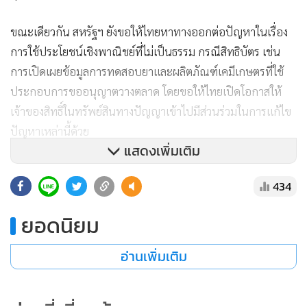
ขณะเดียวกัน สหรัฐฯ ยังขอให้ไทยหาทางออกต่อปัญหาในเรื่อง
การใช้ประโยชน์เชิงพาณิชย์ที่ไม่เป็นธรรม กรณีสิทธิบัตร เช่น
การเปิดเผยข้อมูลการทดสอบยาและผลิตภัณฑ์เคมีเกษตรที่ใช้
ประกอบการขออนุญาตวางตลาด โดยขอให้ไทยเปิดโอกาสให้
เจ้าของสิทธิ์ในทรัพย์สินทางปัญญาเข้าไปมีส่วนร่วมในการแก้ไข
ปัญหาเหล่านี้ด้วย
แสดงเพิ่มเติม
นางกุลณีกล่าวว่า การคงให้ไทยอยู่ในบัญชี PWL เหมือนเดิมไม่ได้
434
อยู่นอกเหนือความคาดหมาย เพราะสิ่งที่สหรัฐฯ ต้องการมาก
ที่สุดเป็นเรื่องการออกกฎหมาย ซึ่งที่ผ่านมาไทยได้ดำเนินการ
ยอดนิยม
อย่างเต็มที่ โดยขั้นตอนต้องใช้เวลา และพิจารณาอย่างรอบคอบ
เพื่อให้เกิดประโยชน์ต่อเศรษฐกิจและสังคม แต่เนื่องจากไทยมี
อ่านเพิ่มเติม
ปัญหาทางการเมือง ทำให้การพิจารณากฎหมายต้องหยุดชะงัก
และไม่มีความคืบหน้า ซึ่งกรมฯ ยืนยันที่จะเร่งผลักดันการออก