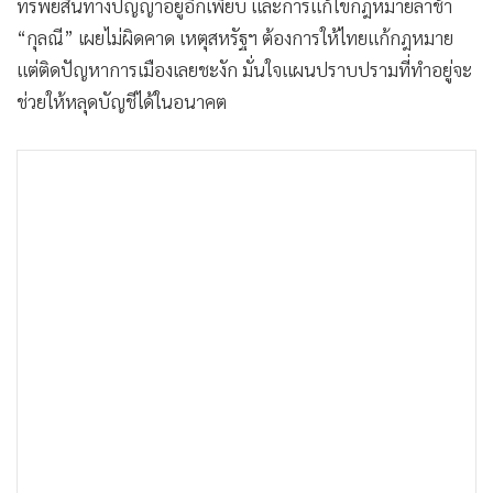
ทรัพย์สินทางปัญญาอยู่อีกเพียบ และการแก้ไขกฎหมายล่าช้า
•
เกม
“กุลณี” เผยไม่ผิดคาด เหตุสหรัฐฯ ต้องการให้ไทยแก้กฎหมาย
•
วิทยาศาสตร์
แต่ติดปัญหาการเมืองเลยชะงัก มั่นใจแผนปราบปรามที่ทำอยู่จะ
•
SMEs
ช่วยให้หลุดบัญชีได้ในอนาคต
•
หุ้น
•
อินโดจีน
•
กองทุนรวม
•
Celeb Online
•
Factcheck
•
ญี่ปุ่น
•
News1
•
Gotomanager