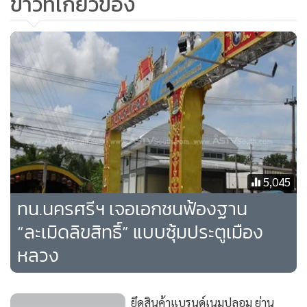
ข่าวที่เกี่ยวข้อง
กฎหมายทันทีเมื่อมีรัฐบาลใหม่
อย่างไรก็ตาม กรมฯ ยังคงยืนยันว่าไทยได้มีการดำเนินการป้องกัน
และปราบปรามการละเมิดทรัพย์สินทางปัญญาอย่างเต็มที่ โดยที่
ผ่านมาได้มีการจัดตั้งศูนย์ป้องปรามการละเมิดทรัพย์สินทาง
ปัญญาแห่งชาติ (NICE) ทำงานร่วมกับ 25 หน่วยงาน ในการเพิ่ม
ความเข้มงวดในการปราบปราม และยังมีการรณรงค์ป้องกันการ
ละเมิด ร่วมกับสถานเอกอัครราชทูตสหรัฐฯ ประจำประเทศไทย
และภาคเอกชนเจ้าของสิทธิ์ ซึ่งมั่นใจว่าจะเป็นต้นทุนในการผลัก
5,045
ดันให้สหรัฐฯ ถอดไทยออกจากบัญชี PWL ในอนาคต
ทน.นครศรีฯ เจอเอกชนฟ้องฐาน
ในปีนี้มีประเทศที่สหรัฐฯ จัดอยู่ในบัญชีประเทศที่ต้องจับตามอง
“ละเมิดลิขสิทธิ์” แบบซุ้มประตูเมือง
(WL) จำนวน 27 ประเทศ ลดลงจากปี 2556 ที่มีจำนวน 30
หลวง
ประเทศ โดยมี 3 ประเทศ ได้แก่ อิสราเอล อิตาลี และฟิลิปปินส์
ถูกถอดออกจากบัญชี 301 เนื่องจากสหรัฐฯ เห็นว่าได้ดำเนินการ
ปราบปรามการละเมิดทรัพย์สินทางปัญญาอย่างจริงจัง และมี
ยึดสินค้าแบรนด์เนมปลอม ย่าน