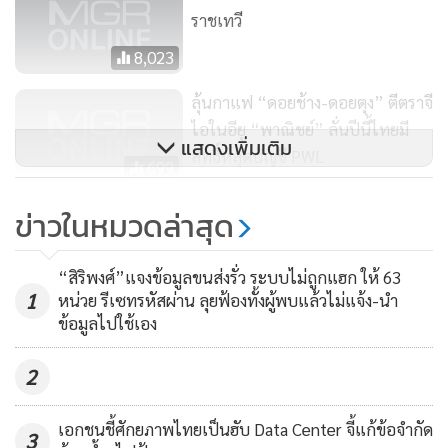
ราชเทวี
การออกกฎหมายสำคัญสำเร็จ เช่น อิตาลีออกกฎหมายปราบ
ปรามการละเมิดลิขสิทธิ์ทางอินเทอร์เน็ต ทำให้มีกระบวนการ
8,023
แจ้งและถอดเว็บละเมิดลิขสิทธิ์ อิสราเอลปรับแก้ไขกฎหมายสิทธิ
ลุ้นกาแฟ “ดอยช้าง-ดอยตุง” ตีตราจี
บัตร และฟิลิปปินส์ปรับแก้ไขเรื่องกฎหมายโดยใช้มาตรการทาง
ไอในอียู “พาณิชย์” ลั่นปีนี้ไทยมี
แพ่ง และการบริหารในการลงโทษผู้กระทำผิดกฎหมายทรัพย์สิน
แสดงเพิ่มเติม
สิทธิ์หลุดบัญชี PWL
ทางปัญญาให้มีประสิทธิภาพมากขึ้น
699
“พาณิชย์” รณรงค์เลิกโหลดเพลง-
ข่าวในหมวดล่าสุด
หนังปลอม เหตุผิดกฎหมาย แถมอาจ
เจอไวรัสและสปายแวร์ฉกข้อมูล
1,393
“สิริพงศ์”แจงข้อมูลขนส่งรั่ว ระบบไม่ถูกแฮก ให้ 63
1
หน่วย รีเซทรหัสผ่าน ลุยฟ้องทั้งผู้พบแล้วไม่แจ้ง-นำ
ข้อมูลไปใช้เอง
2
เอกชนชี้ศักยภาพไทยเป็นฮับ Data Center จี้แก้ข้อจำกัด
3