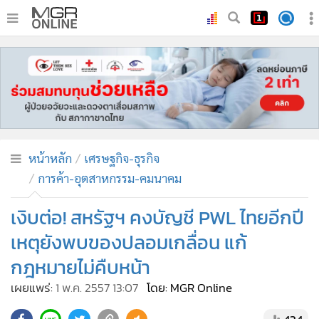
•
หน้าหลัก
•
ทันเหตุการณ์
•
ภาคใต้
•
ภูมิภาค
•
Online Section
หน้าหลัก
เศรษฐกิจ-ธุรกิจ
•
บันเทิง
การค้า-อุตสาหกรรม-คมนาคม
•
ผู้จัดการรายวัน
•
คอลัมนิสต์
เงิบต่อ! สหรัฐฯ คงบัญชี PWL ไทยอีกปี
•
ละคร
เหตุยังพบของปลอมเกลื่อน แก้
•
CbizReview
กฎหมายไม่คืบหน้า
•
Cyber BIZ
เผยแพร่:
1 พ.ค. 2557 13:07
โดย: MGR Online
•
ผู้จัดกวน