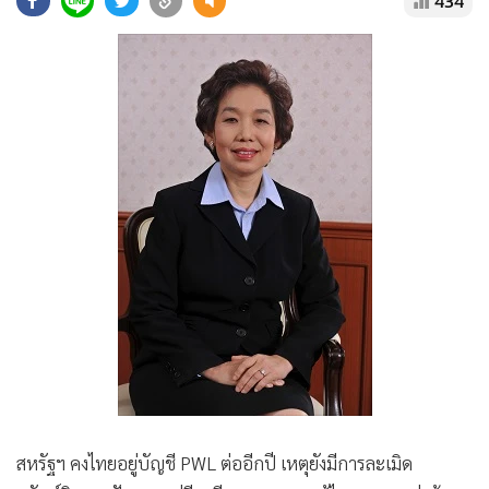
434
•
Good health & Well-being
•
Green Innovation & SD
•
Management & HR
•
MGR Live
•
Infographic
•
การเมือง
•
ท่องเที่ยว
•
กีฬา
•
ต่างประเทศ
•
Special Scoop
•
เศรษฐกิจ-ธุรกิจ
•
จีน
•
ชุมชน-คุณภาพชีวิต
•
อาชญากรรม
สหรัฐฯ คงไทยอยู่บัญชี PWL ต่ออีกปี เหตุยังมีการละเมิด
•
Motoring