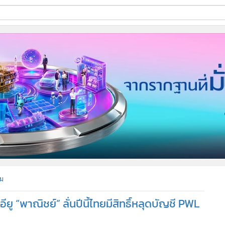
ี่ใช้
ine
้นสูง
ม
ู “พาณิชย์” ลั่นปีนี้ไทยมีสิทธิ์หลุดบัญชี PWL