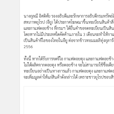
•
อินโดจีน
•
กองทุนรวม
นางกุลณี อิศดิศัย รองอธิบดีและรักษาการอธิบดีกรมทรัพย์ส
•
Celeb Online
สหภาพยุโรป (อียู) ได้ประกาศโฆษณาขึ้นทะเบียนสินค้าสิ่
•
Factcheck
และกาแฟดอยช้าง ที่กรมฯ ได้ยื่นคำขอจดทะเบียนเป็นสินค้าสิ
•
ญี่ปุ่น
โดยหากไม่มีประเทศใดคัดค้านภายใน 3 เดือนจะทำให้กาแฟทั้
•
News1
เป็นสินค้าจีไอของไทยในอียู ต่อจากข้าวหอมมะลิทุ่งกุลาร้องไ
•
Gotomanager
2556
ทั้งนี้ หากได้รับการจดจีไอ กาแฟดอยตุง และกาแฟดอยช้าง
ไม่ได้ผลิตจากดอยตุง หรือดอยช้าง จะไม่สามารถใช้ชื่อเดีย
ทะเบียนอย่างเป็นทางการแล้ว กาแฟดอยตุง และกาแฟดอยช
จะเพิ่มมูลค่าให้แก่สินค้าดังกล่าวได้ เพราะชาวยุโรปชอบสิ
“การที่สินค้าของไทยได้รับการขึ้นทะเบียนสิ่งบ่งชี้ทางภูม
สินค้าที่มีเอกลักษณ์เฉพาะ มีความโดดเด่น แตกต่างจากส
ยุโรปได้กำหนดไว้” นางกุลณีกล่าว