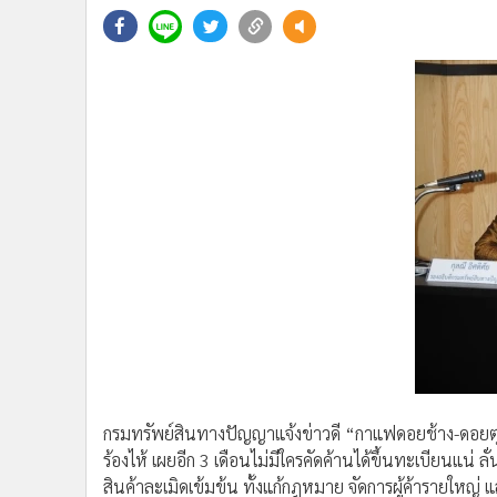
•
Management & HR
•
MGR Live
•
Infographic
•
การเมือง
•
ท่องเที่ยว
•
กีฬา
•
ต่างประเทศ
•
Special Scoop
•
เศรษฐกิจ-ธุรกิจ
•
จีน
•
ชุมชน-คุณภาพชีวิต
•
อาชญากรรม
•
Motoring
•
เกม
•
วิทยาศาสตร์
กรมทรัพย์สินทางปัญญาแจ้งข่าวดี “กาแฟดอยช้าง-ดอยตุง”
•
SMEs
ร้องไห้ เผยอีก 3 เดือนไม่มีใครคัดค้านได้ขึ้นทะเบียนแน
•
หุ้น
สินค้าละเมิดเข้มข้น ทั้งแก้กฎหมาย จัดการผู้ค้ารายใหญ่ และ