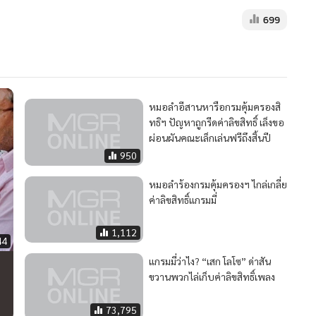
ค่าลิขสิทธิ์แกรมมี่
1,112
44
แกรมมี่ว่าไง? “เสก โลโซ” ด่าสัน
ขวานพวกไล่เก็บค่าลิขสิทธิ์เพลง
73,795
 20
2
น
บางจากกำไร Q2 พุ่ง 99% แตะ 1.22 หมื่นล้าน รับรู้รายได้
4
โครงการ SAF หนุนธุรกิจหลัก
วอื่นในหมวด