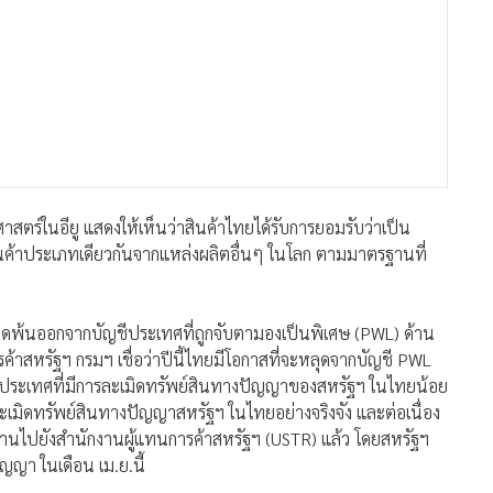
ลุดพ้นออกจากบัญชีประเทศที่ถูกจับตามองเป็นพิเศษ (PWL) ด้าน
สหรัฐฯ กรมฯ เชื่อว่าปีนี้ไทยมีโอกาสที่จะหลุดจากบัญชี PWL
ัญชีประเทศที่มีการละเมิดทรัพย์สินทางปัญญาของสหรัฐฯ ในไทยน้อย
มิดทรัพย์สินทางปัญญาสหรัฐฯ ในไทยอย่างจริงจัง และต่อเนื่อง
นไปยังสำนักงานผู้แทนการค้าสหรัฐฯ (USTR) แล้ว โดยสหรัฐฯ
ญา ในเดือน เม.ย.นี้
าที่ผ่านมา ไทยได้พยายามออกกฎหมายที่เกี่ยวข้องกับการปราบ
การแอบถ่ายในโรงภาพยนตร์ กฎหมายเอาผิดเจ้าของพื้นที่ที่
รตรวจจับสินค้าละเมิดที่เป็นสินค้าผ่านแดน และสินค้าถ่ายลำเรือ
ายเหล่านี้ได้ปรับปรุงแก้ไขเสร็จแล้ว รอที่จะเข้าสู่การ
มือง แต่เมื่อมีรัฐบาลใหม่กรมฯ ก็จะผลักดันให้กฎหมายมีผล
าบปรามการฟอกเงิน กำหนดระเบียบการดำเนินการเพื่อเอาผิดผู้ค้า
็นของแผ่นดิน หลังจากที่ได้มีการเพิ่มความผิดการละเมิด
ศึกษาแนวคิดเรื่องการเอาผิดเจ้าของพื้นที่ที่ให้การสนับสนุนการ
ห้ความร่วมมือในการปราบปรามการละเมิดมากขึ้น