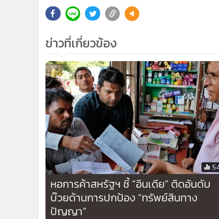
5
หอการค้าสหรัฐฯ ชี้ “อินเดีย” ติดอันดับ
บ๊วยด้านการปกป้อง “ทรัพย์สินทาง
ปัญญา”
ข่าวในหมวดล่าสุด
ไข่ไก่ยุค “ศุภจี-อนุทิน” แพงไม่หยุด! ขึ้นราคาอีกฟองละ
1
สตางค์
พลังงานใช้กลไกกองทุนน้ำมัน อุดหนุนLPG-น้ำมันเพิ่มขึ้
3
ฉุดฐานะกองทุนฯติดลบพุ่ง7.18หมื่นล.
ข่า