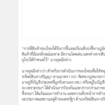
นางกุลณีกล่าวว่า สำหรับการดำเนินการของไทยเพื่อให้ห
ทรัพย์สินทางปัญญา ตามมาตรา 301 พิเศษ กฎหมายการค้า
มาอยู่ที่บัญชีประเทศที่ถูกจับตามอง (WL) หรืออยู่ในบ
ลง เพราะกรมฯ ได้ดำเนินการป้องกันและปราบปรามการละเ
ซึ่งกรมฯ ได้แจ้งแผนการทำงาน และความคืบหน้าการทำงา
จะประกาศผลสถานะคู่ค้าของสหรัฐฯ ด้านทรัพย์สินทางปัญ
โดยการดำเนินการปราบปรามการละเมิดทรัพย์สินทางปัญญ
ปรามการละเมิดตามที่สหรัฐฯ ร้องขอ ทั้งกฎหมายป้องกัน
สนับสนุนการละเมิด กฎหมายที่ให้อำนาจเจ้าหน้าที่ศุลกาก
และกฎหมายเพื่อแก้ปัญหาการละเมิดบนอินเทอร์เน็ต โดยกฎหม
พิจารณาตามขั้นตอน แต่มาชะงักเนื่องจากมีปัญหาทางการเ
บังคับใช้ต่อไป
นอกจากนี้ กรมฯ ยังได้ร่วมมือกับสำนักงานป้องกันและปร
สินค้าละเมิดทรัพย์สินทางปัญญาด้วยการยึดทรัพย์ให้ตกเป
ทรัพย์สินทางปัญญาเป็นความผิดมูลฐาน และยังอยู่ระหว่าง
ละเมิดทรัพย์สินทางปัญญา เพื่อจูงใจให้เจ้าของพื้นที่ใ