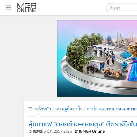
เลือกเครื่องมือท
•
หน้าหลัก
ค้นหา
•
ทันเหตุการณ์
Google
•
ภาคใต้
•
ภูมิภาค
MGR Onl
•
Online Section
ค้นหาขั
•
บันเทิง
•
ผู้จัดการรายวัน
•
คอลัมนิสต์
•
ละคร
•
CbizReview
•
Cyber BIZ
หน้าหลัก
เศรษฐกิจ-ธุรกิจ
การค้า-อุตสาหกรรม-คมนาค
•
ผู้จัดกวน
ลุ้นกาแฟ “ดอยช้าง-ดอยตุง” ตีตราจีไอในอีย
•
Good health & Well-being
•
Green Innovation & SD
เผยแพร่:
5 มี.ค. 2557 21:26
โดย: MGR Online