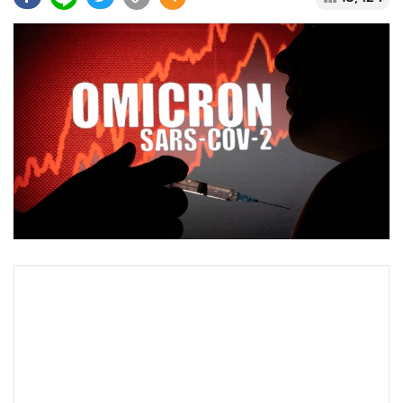
•
Good health & Well-being
•
Green Innovation & SD
•
Management & HR
•
MGR Live
•
Infographic
•
การเมือง
•
ท่องเที่ยว
•
กีฬา
•
ต่างประเทศ
•
Special Scoop
•
เศรษฐกิจ-ธุรกิจ
•
จีน
•
ชุมชน-คุณภาพชีวิต
•
อาชญากรรม
•
Motoring