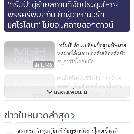
‘ทรัมป์’ ขู่ย้ายสถานที่จัดประชุมใหญ่
พรรครีพับลิกัน ถ้าผู้ว่าฯ ‘นอร์ท
แคโรไลนา’ ไม่ยอมคลายล็อกดาวน์
‘ทรัมป์’ ค้านเปลี่ยนชื่อฐานทัพนาย
พลฝ่ายใต้ ม็อบบอสตันเดือดตัดหัว
อนุสาวรีย์โคลัมบัส
1,446
คนนับพันร่วมพิธีรำลึก “จอร์จ ฟ
ลอยด์” ก๊วนตำรวจร่วมฆ่าขึ้นศาล-
แสดงเพิ่มเติม
โดนตั้งวงเงินประกัน $1 ล้าน
2,908
In Clip: นักการทูตระดับสูง EU
ข่าวในหมวดล่าสุด
ประณามฟลอยด์ถูกสังหารเพราะ
จนท.ใช้กำลังเกินเหตุ “เพนตา
5,324
แผนเขมรไม่คุยทวิภาคี!กัมพูชาหวังลากไทยเข้าเวที