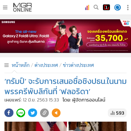
•
หน้าหลัก
•
ทันเหตุการณ์
•
ภาคใต้
•
ภูมิภาค
•
Online Section
หน้าหลัก
ต่างประเทศ
ข่าวต่างประเทศ
•
บันเทิง
•
ผู้จัดการรายวัน
‘ทรัมป์’ จะรับการเสนอชื่อชิงปธน.ในนาม
•
คอลัมนิสต์
พรรครีพับลิกันที่ ‘ฟลอริดา’
•
ละคร
เผยแพร่:
12 มิ.ย. 2563 15:33
โดย: ผู้จัดการออนไลน์
•
CbizReview
593
•
Cyber BIZ
•
ผู้จัดกวน