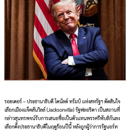
•
Good health & Well-being
•
Green Innovation & SD
•
Management & HR
•
MGR Live
•
Infographic
•
การเมือง
•
ท่องเที่ยว
•
กีฬา
•
ต่างประเทศ
•
Special Scoop
•
เศรษฐกิจ-ธุรกิจ
•
จีน
รอยเตอร์ – ประธานาธิบดี โดนัลด์ ทรัมป์ แห่งสหรัฐฯ ตัดสินใจ
•
ชุมชน-คุณภาพชีวิต
เลือกเมืองแจ็คสันวิลล์ (Jacksonville) รัฐฟลอริดา เป็นสถานที่
•
อาชญากรรม
กล่าวสุนทรพจน์รับการเสนอชื่อเป็นตัวแทนพรรครีพับลิกันลง
•
Motoring
เลือกตั้งประธานาธิบดีในฤดูร้อนปีนี้ หลังถูกผู้ว่าการรัฐนอร์ท