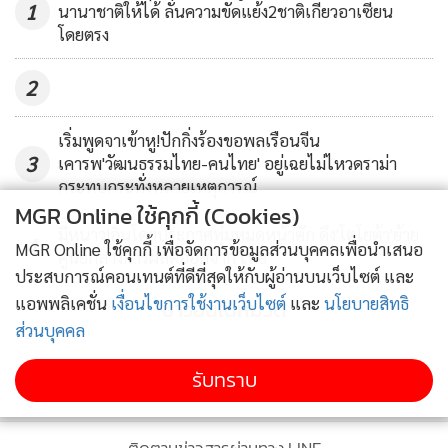
กอน” วิตก “ทรัมป์” เล็งส่งทหาร
1
นานาชาติให้ได้ ลั่นความขัดแย้ง2ชาติเกี่ยวอาเซียน
เข้าจัดการผู้ประท้วง
โดยตรง
2
เริ่มพูดจาเข้าหู!ปักกิ่งร้องขอพลเรือนจีน
3
เคารพ'วัฒนธรรมไทย-คนไทย' อยู่เฉยไม่ไหวดราม่า
กระทบกระทั่งหลายเหตุการณ์
MGR Online ใช้คุกกี้ (Cookies)
มีหนาว!อินโดฯประกาศทุ่มหมดหน้าตัก ดึง'โตโยต้า'ย้าย
4
MGR Online ใช้คุกกี้ เพื่อจัดการข้อมูลส่วนบุคคลเพื่อนำเสนอ
ศูนย์กลางการผลิตออกจาก'ไทย'
ประสบการณ์คอนเทนต์ที่ดีที่สุดให้กับผู้อ่านบนเว็บไซต์ และ
แอพพลิเคชั่น
เงื่อนไขการใช้งานเว็บไซต์
และ
นโยบายสิทธิ
ข่าวอื่นในหมวด
ส่วนบุคคล
รับทราบ