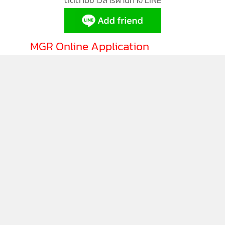
ติดตามข่าวสารผ่านทาง LINE
MGR Online Application
ติดตาม MGR Online
นโยบายความเป็นส่วนตัว
นโยบายการใช้คุกกี้
ข้อกำหนดและเงื่อนไขการใช้บริการ
นโยบายการใช้ข้อมูล Facebook
เกี่ยวกับเรา
ติดต่อเรา
© 2014-2026 mgronline.com. All rights reserved.