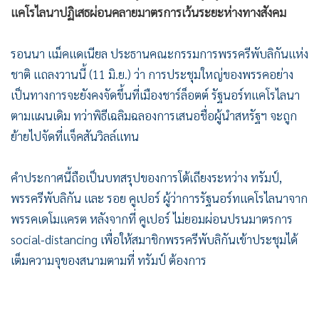
•
เกม
แคโรไลนาปฏิเสธผ่อนคลายมาตรการเว้นระยะห่างทางสังคม
•
วิทยาศาสตร์
รอนนา แม็คแดเนียล ประธานคณะกรรมการพรรครีพับลิกันแห่ง
•
SMEs
ชาติ แถลงวานนี้ (11 มิ.ย.) ว่า การประชุมใหญ่ของพรรคอย่าง
•
หุ้น
เป็นทางการจะยังคงจัดขึ้นที่เมืองชาร์ล็อตต์ รัฐนอร์ทแคโรไลนา
•
อินโดจีน
ตามแผนเดิม ทว่าพิธีเฉลิมฉลองการเสนอชื่อผู้นำสหรัฐฯ จะถูก
•
กองทุนรวม
ย้ายไปจัดที่แจ็คสันวิลล์แทน
•
Celeb Online
•
Factcheck
คำประกาศนี้ถือเป็นบทสรุปของการโต้เถียงระหว่าง ทรัมป์,
•
ญี่ปุ่น
พรรครีพับลิกัน และ รอย คูเปอร์ ผู้ว่าการรัฐนอร์ทแคโรไลนาจาก
•
News1
พรรคเดโมแครต หลังจากที่ คูเปอร์ ไม่ยอมผ่อนปรนมาตรการ
•
Gotomanager
social-distancing เพื่อให้สมาชิกพรรครีพับลิกันเข้าประชุมได้
เต็มความจุของสนามตามที่ ทรัมป์ ต้องการ