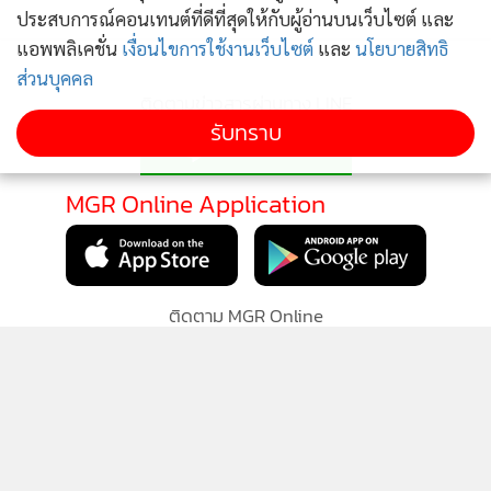
‘กม.ความมั่นคง’ สยบม็อบ ปชต.
ประสบการณ์คอนเทนต์ที่ดีที่สุดให้กับผู้อ่านบนเว็บไซต์ และ
ในหลวง-พระราชินี ทรงบำเพ็ญพระราชกุศลปัญญาสม
1
แอพพลิเคชั่น
วาร (50วัน) พระราชทานพระศพ "เจ้าฟ้าพัชรกิติยาภา"
เงื่อนไขการใช้งานเว็บไซต์
และ
นโยบายสิทธิ
ส่วนบุคคล
2
รับทราบ
ไทย-เมียนมา ประสานความร่วมมือเปิดทางน้ำไหลใต้
3
สะพานมิตรภาพแห่งที่ 1
คพ.เล็งใช้โดรนขึ้นบินหาต้นตอมลพิษบึงสีไฟ หลังพบ
4
คุณภาพน้ำเสื่อมโทรม
ข่าวอื่นในหมวด
ติดตามข่าวสารผ่านทาง LINE