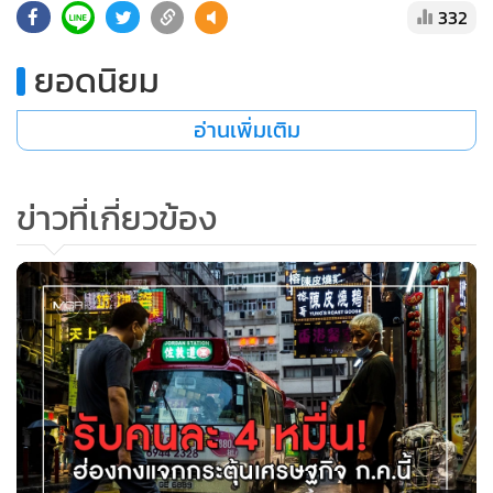
332
•
เกม
•
วิทยาศาสตร์
ยอดนิยม
•
SMEs
•
หุ้น
อ่านเพิ่มเติม
•
อินโดจีน
•
กองทุนรวม
ข่าวที่เกี่ยวข้อง
•
Celeb Online
•
Factcheck
•
ญี่ปุ่น
•
News1
•
Gotomanager