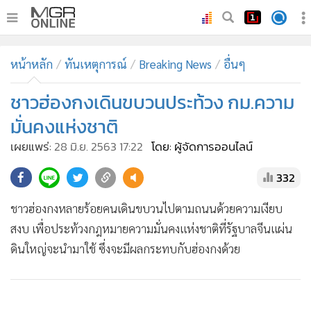
•
หน้าหลัก
หน้าหลัก
ทันเหตุการณ์
Breaking News
อื่นๆ
•
ทันเหตุการณ์
•
ชาวฮ่องกงเดินขบวนประท้วง กม.ความ
ภาคใต้
•
ภูมิภาค
มั่นคงแห่งชาติ
•
Online Section
เผยแพร่:
28 มิ.ย. 2563 17:22
โดย: ผู้จัดการออนไลน์
•
บันเทิง
332
•
ผู้จัดการรายวัน
•
คอลัมนิสต์
ชาวฮ่องกงหลายร้อยคนเดินขบวนไปตามถนนด้วยความเงียบ
•
ละคร
สงบ เพื่อประท้วงกฎหมายความมั่นคงแห่งชาติที่รัฐบาลจีนแผ่น
•
CbizReview
ดินใหญ่จะนำมาใช้ ซึ่งจะมีผลกระทบกับฮ่องกงด้วย
•
Cyber BIZ
•
ผู้จัดกวน