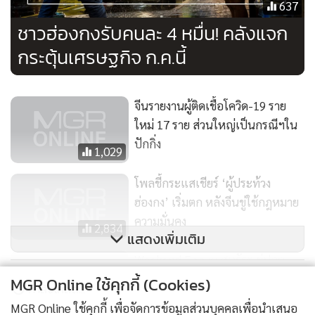
637
ชาวฮ่องกงรับคนละ 4 หมื่น! คลังแจก
กระตุ้นเศรษฐกิจ ก.ค.นี้
จีนรายงานผู้ติดเชื้อโควิด-19 ราย
ใหม่ 17 ราย ส่วนใหญ่เป็นกรณีฯใน
ปักกิ่ง
1,029
โพลชี้กระแสเชียร์ ‘ผู้ประท้วง
ฮ่องกง’ เริ่มตก หลังจีนขู่ใช้กฎหมาย
ความมั่นคง
2,834
แสดงเพิ่มเติม
Weekend Focus: สหรัฐฯ ขู่ปลด
‘ฮ่องกง’ พ้นสถานะพิเศษ-ชี้ไม่เหลือ
MGR Online ใช้คุกกี้ (Cookies)
ข่าวในหมวดล่าสุด
อำนาจปกครองตนเอง หลังจีนจ่อใช้
1,506
MGR Online ใช้คุกกี้ เพื่อจัดการข้อมูลส่วนบุคคลเพื่อนำเสนอ