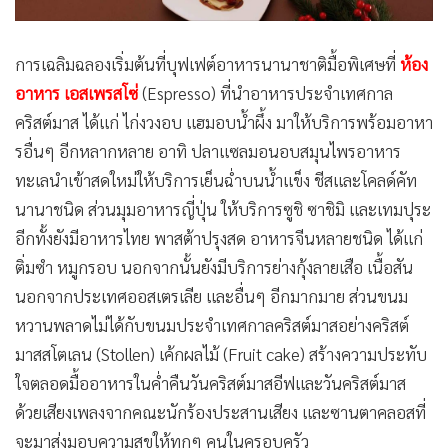
การเฉลิมฉลองเริ่มต้นที่บุฟเฟต์อาหารนานาชาติมื้อพิเศษที่
ห้อง
อาหาร เอสเพรสโซ่
(Espresso) ที่นำอาหารประจำเทศกาล
คริสต์มาส ได้แก่ ไก่งวงอบ แฮมอบน้ำผึ้ง มาให้บริการพร้อมอาหา
รอื่นๆ อีกหลากหลาย อาทิ ปลาแซลมอนอบสมุนไพรอาหาร
ทะเลนำเข้าสดใหม่ให้บริการเย็นฉ่ำบนน้ำแข็ง ชีสและโคลด์คัท
นานาชนิด ส่วนมุมอาหารญี่ปุ่น ให้บริการซูชิ ซาชิมิ และเทมปุระ
อีกทั้งยังมีอาหารไทย พาสต้าปรุงสด อาหารจีนหลายชนิด ได้แก่
ติ่มซำ หมูกรอบ นอกจากนั้นยังมีบริการย่างกุ้งลายเสือ เนื้อสัน
นอกจากประเทศออสเตรเลีย และอื่นๆ อีกมากมาย ส่วนขนม
หวานพลาดไม่ได้กับขนมประจำเทศกาลคริสต์มาสอย่างคริสต์
มาสสโตเลน (Stollen) เค้กผลไม้ (Fruit cake) สร้างความประทับ
ใจตลอดมื้ออาหารในค่ำคืนวันคริสต์มาสอีฟและวันคริสต์มาส
ด้วยเสียงเพลงจากคณะนักร้องประสานเสียง และซานตาคลอสที่
จะมาส่งมอบความสุขให้ทุกๆ คนในครอบครัว