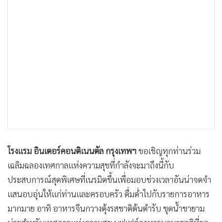
•
เกม
•
วิทยาศาสตร์
•
SMEs
•
หุ้น
•
อินโดจีน
•
กองทุนรวม
•
Celeb Online
•
Factcheck
•
ญี่ปุ่น
•
News1
โรงแรม อินเตอร์คอนติเนนตัล กรุงเทพฯ
ขอเชิญทุกท่านร่วม
•
Gotomanager
เฉลิมฉลองเทศกาลแห่งความสุขที่กำลังจะมาถึงนี้กับ
ประสบการณ์สุดพิเศษที่เนรมิตขึ้นเพื่อมอบช่วงเวลาอันน่าจดจำ
แสนอบอุ่นให้แก่ท่านและครอบครัว ดื่มด่ำไปกับรายการอาหาร
มากมาย อาทิ อาหารจีนกวางตุ้งรสชาติต้นตำรับ ชุดน้ำชายาม