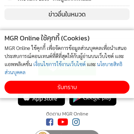
ข่าวอื่นในหมวด
MGR Online ใช้คุกกี้ (Cookies)
MGR Online ใช้คุกกี้ เพื่อจัดการข้อมูลส่วนบุคคลเพื่อนำเสนอ
ติดตามข่าวสารผ่านทาง LINE
ประสบการณ์คอนเทนต์ที่ดีที่สุดให้กับผู้อ่านบนเว็บไซต์ และ
แอพพลิเคชั่น
เงื่อนไขการใช้งานเว็บไซต์
และ
นโยบายสิทธิ
ส่วนบุคคล
ให้บริการตั้งแต่เวลา 12.00-15.00 น. อิ่มอร่อยกับอาหารทะเล
MGR Online Application
หลากหลายรายการตั้งแต่ขาปูหิมะ หอยนางรม หอยแมลงภู่
รับทราบ
นิวซีแลนด์ กั้ง แช่เย็นฉ่ำบนน้ำแข็ง ส่วนอาหารจีนมีหมูกรอบ
และติ่มซำนานาชนิด อาหารยุโรป อาทิ กุ้งลายเสือซอสเนย
ซี่โครงแกะหมักสมุนไพรซอสพริกไทย เนื้อออสเตรเลียหมัก
ติดตาม MGR Online
กระเทียมและสมุนไพรซอสไวน์แดง และขนมหวานอีกมากมาย
หลายชนิด ราคาท่านละ 1,900 บาท++ สำหรับเด็กอายุ 6 ถึง 12