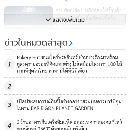
ล็อบสเตอร์ หอยเชลล์รมควัน ปลากะพงแอตแลนติกซอสครีม
หญ้าฝรั่น เนื้อออสเตรเลียหมักกระเทียมและสมุนไพรซอสเห็ด
กรมพัฒน์จัด 5 หลักสูตร ให้ร้านค้า
มอเรล ปิดท้ายด้วยของหวานหลากหลายรายการส่งท้ายค่ำคืนปี
ร่วมคนละครึ่งพลัสเรียน เพื่อรับ
แสดงเพิ่มเติม
เก่าอย่างสมบูรณ์แบบ
บุฟเฟ่ต์มื้อค่ำเฉลิมฉลองค่ำคืนวันส่งท้ายปี
โบนัส 2,000 จากรัฐ
256
เก่า 31 ธันวาคม 2568
ให้บริการตั้งแต่เวลา 18.00-22.30 น.
ข่าวในหมวดล่าสุด
Pura Vida Sunday Brunch บุฟเฟ่ต์
ราคาท่านละ 2,900 บาท++ และราคา ท่านละ 3,900 บาท++
มื้อสายวันอาทิตย์ในบรรยากาศริม
เมื่อรวมแชมเปญบริการแบบไม่จำกัด สำหรับเด็กอายุ 6 ถึง 12 ปี
Bakery Hut ขนมไหว้พระจันทร์ ย่านบางรัก มาพร้อม
สระน้ำ รับวิวสุดอลังของหาดบางเทา
ราคาท่านละ 1,450 บาท++
150
1
สูตรความอร่อยที่คิดแตกต่าง ไม่เหมือนใครกว่า 100 ไส้
มากที่สุดในไทย หาทานได้ที่นี่ที่เดียว
สำหรับบุฟเฟต์วันปีใหม่ 1 มกราคม 2569
2
เปิดประสบการณ์กินปิ้งย่างกลาง "สวนบนดาวบาร์บีกุน"
3
ในงาน BAR B GON PLANET GARDEN
3 ร้านอาหารจีนเครืออิมแพ็ค ฉลองเทศกาลมงคล "ไหว้
4
พระจันทร์ 2569" ด้วยมูนเค้กพรีเมียม