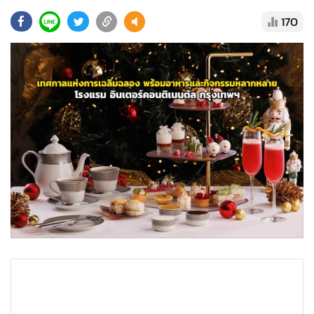
•
Good health & Well-being
170
•
Green Innovation & SD
•
Management & HR
•
MGR Live
•
Infographic
•
การเมือง
•
ท่องเที่ยว
•
กีฬา
•
ต่างประเทศ
•
Special Scoop
•
เศรษฐกิจ-ธุรกิจ
•
จีน
•
ชุมชน-คุณภาพชีวิต
•
อาชญากรรม
•
Motoring