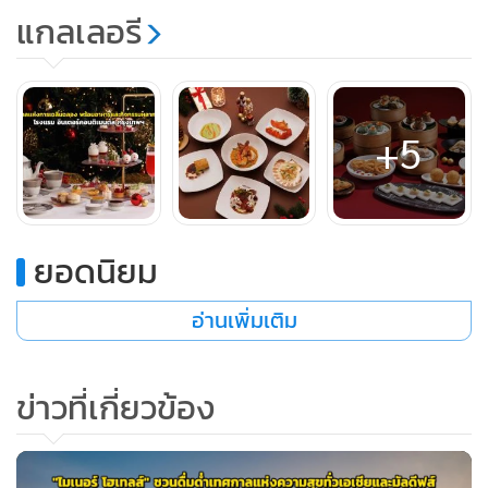
บาท++ เด็กอายุไม่เกิน 5 ปี รับประทานฟรีเมื่อมาพร้อมผู้ใหญ่
แกลเลอรี
+5
ยอดนิยม
อ่านเพิ่มเติม
ข่าวที่เกี่ยวข้อง
ต้อนรับศักราชใหม่ด้วยบุฟเฟต์มื้อพิเศษในคืนวันส่งท้ายปีเก่า
และบุฟเฟต์วันขึ้นปีใหม่มื้อกลางวัน ให้ทุกท่านได้สัมผัส
ประสบการณ์การเฉลิมฉลองปีใหม่รับปีมะเมียที่แสนอบอุ่นของปี