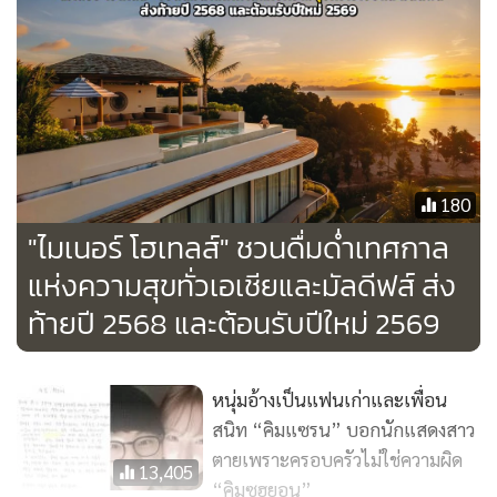
2569
บุฟเฟต์มื้อค่ำเฉลิมฉลองค่ำคืนวันส่งท้ายปีเก่าในวันที่ 31
ธันวาคม 2568 ให้บริการมากมายหลายรายการเริ่มจากอาหาร
ทะเลนำเข้าแช่เย็นฉ่ำบนน้ำแข็ง อาทิ บอสตันล็อบสเตอร์ กั้ง
หอยนางรมสด ขาปูหิมะ และกุ้งแม่น้ำ เพิ่มอรรถรสให้มื้ออาหาร
180
ด้วยคาเวียร์ ชีส แฮมหมูไอเบอริโกชั้นดี นอกจากนั้นยังมีอาหาร
"ไมเนอร์ โฮเทลส์" ชวนดื่มด่ำเทศกาล
ยุโรปให้บริการมากมาย อาทิ ปลาแซลมอนซอสล็อบสเตอร์บรั่นดี
เนื้อซี่โครงวัว
แห่งความสุขทั่วเอเชียและมัลดีฟส์ ส่ง
ท้ายปี 2568 และต้อนรับปีใหม่ 2569
ออสเตรเลียตุ๋นไวน์แดงและเห็ดรวม เนื้อไพร์มริบออสเตรเลียอบ
สมุนไพร ซี่โครงแกะออสเตรเลียอบ ส่วนอาหารญี่ปุ่นให้บริการ
หนุ่มอ้างเป็นแฟนเก่าและเพื่อน
ซูชิ ซาชิมิ และเทมปุระ นอกจากนั้นยังมีอาหารไทยยอดนิยม
สนิท “คิมแซรน” บอกนักแสดงสาว
พาสต้าปรุงใหม่จานต่อจาน อาหารจีนนานาชนิด ได้แก่ ติ่มซำ
ตายเพราะครอบครัวไม่ใช่ความผิด
หมูแดง หมูกรอบ เป็ดปักกิ่ง และยังมีปลาเทอร์บอทซอส
13,405
“คิมซูฮยอน”