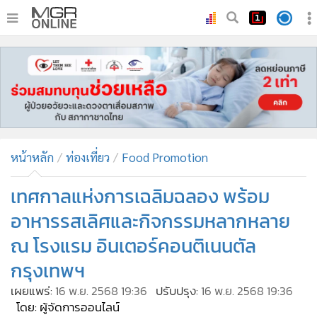
•
หน้าหลัก
•
ทันเหตุการณ์
•
ภาคใต้
•
ภูมิภาค
•
Online Section
หน้าหลัก
ท่องเที่ยว
Food Promotion
•
บันเทิง
•
ผู้จัดการรายวัน
เทศกาลแห่งการเฉลิมฉลอง พร้อม
•
คอลัมนิสต์
อาหารรสเลิศและกิจกรรมหลากหลาย
•
ละคร
ณ โรงแรม อินเตอร์คอนติเนนตัล
•
CbizReview
กรุงเทพฯ
•
Cyber BIZ
เผยแพร่:
16 พ.ย. 2568 19:36
ปรับปรุง:
16 พ.ย. 2568 19:36
•
ผู้จัดกวน
โดย: ผู้จัดการออนไลน์