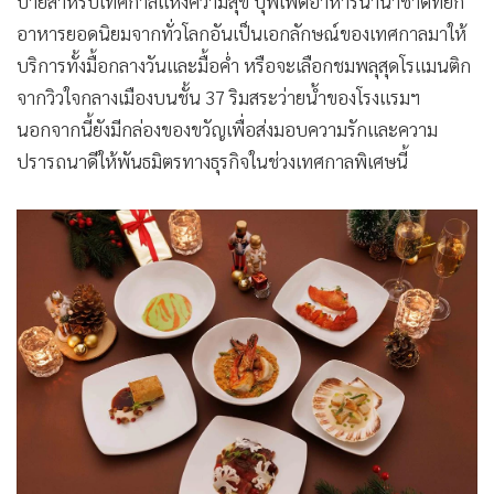
บ่ายสำหรับเทศกาลแห่งความสุข บุฟเฟต์อาหารนานาชาติที่ยก
อาหารยอดนิยมจากทั่วโลกอันเป็นเอกลักษณ์ของเทศกาลมาให้
บริการทั้งมื้อกลางวันและมื้อค่ำ หรือจะเลือกชมพลุสุดโรแมนติก
จากวิวใจกลางเมืองบนชั้น 37 ริมสระว่ายน้ำของโรงแรมฯ
นอกจากนี้ยังมีกล่องของขวัญเพื่อส่งมอบความรักและความ
ปรารถนาดีให้พันธมิตรทางธุรกิจในช่วงเทศกาลพิเศษนี้