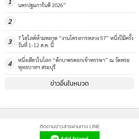
1
ไอคอนสยาม จับมือ YIMU ART และ
“คัมภีร์ขุนเขาและท้องทะเล” มารวมเข้ากับแนวคิด “เกาะแห่ง
นครปฐมการันตี 2026”
Intersteps พาคาแรกเตอร์ดัง
เจ้าพระยา”
“แพนด้า Seven” และ “HIPPO
2
96
GO!” เยือนไทยครั้งแรก ใน “YIMU
ART EXHIBITION” โชว์ผลงานสุด
7 ไฮไลต์ห้ามพลาด “งานโครงการหลวง 57” หนึ่งปีมีครั้ง
3
สร้างสรรค์ของ “ลีโอ หวง” ศิลปิน
วันที่ 1-12 ส.ค. นี้
ดาวรุ่งจีน
หนึ่งเดียวในโลก “ตักบาตรดอกเข้าพรรษา” ณ วัดพระ
4
พุทธบาทฯ สระบุรี
ข่าวอื่นในหมวด
ติดตามข่าวสารผ่านทาง LINE