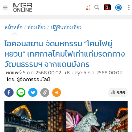
•
หน้าหลัก
หน้าหลัก
ท่องเที่ยว
ปฏิทินท่องเที่ยว
•
ทันเหตุการณ์
•
ไอคอนสยาม จัดมหกรรม “โคมไฟยู่
ภาคใต้
•
ภูมิภาค
หยวน” เทศกาลโคมไฟเก่าแก่มรดกทาง
•
Online Section
วัฒนธรรมฯ จากแดนมังกร
•
บันเทิง
เผยแพร่:
5 ก.ค. 2568 00:02
ปรับปรุง:
5 ก.ค. 2568 00:02
•
ผู้จัดการรายวัน
โดย: ผู้จัดการออนไลน์
•
คอลัมนิสต์
586
•
ละคร
•
CbizReview
•
Cyber BIZ
•
ผู้จัดกวน