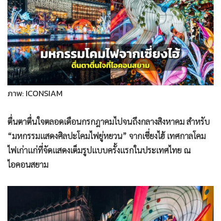
•
Good health & Well-being
•
Green Innovation & SD
•
Management & HR
•
MGR Live
•
Infographic
•
การเมือง
•
ท่องเที่ยว
ภาพ: ICONSIAM
•
กีฬา
ตื่นตาตื่นใจตลอดเดือนกรกฎาคมไปจนถึงกลางสิงหาคม สำหรับ
•
ต่างประเทศ
“มหกรรมแสดงศิลปะโคมไฟยู่หยวน” จากเซี่ยงไฮ้ เทศกาลโคม
•
Special Scoop
ไฟเก่าแก่ที่จัดแสดงเต็มรูปแบบครั้งแรกในประเทศไทย ณ
•
เศรษฐกิจ-ธุรกิจ
ไอคอนสยาม
•
จีน
•
ชุมชน-คุณภาพชีวิต
•
อาชญากรรม
•
Motoring