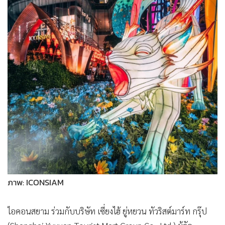
•
เกม
•
วิทยาศาสตร์
•
SMEs
•
หุ้น
•
อินโดจีน
•
กองทุนรวม
•
Celeb Online
•
Factcheck
•
ญี่ปุ่น
•
News1
•
Gotomanager
ภาพ: ICONSIAM
ไอคอนสยาม ร่วมกับบริษัท เซี่ยงไฮ้ ยู่หยวน ทัวริสต์มาร์ท กรุ๊ป