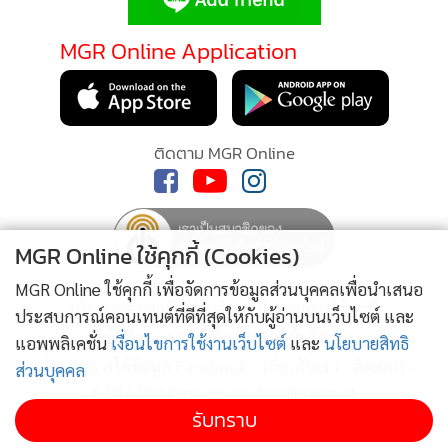
MGR Online Application
ภาพ: ICONSIAM
จำลองเป็นดินแดนมหัศจรรย์ริมแม่น้ำเจ้าพระยา ที่ดูราวกับเป็น
ติดตาม MGR Online
เกาะลอยน้ำซึ่งประดับประดาด้วยแสงสีหลากหลายของโคมไฟ
ร่วมสมัย ผสานเทคนิคแสง เงา และอินเตอร์แอคทีฟ ให้โคมไฟ
แต่ละกลุ่มเปรียบเสมือนเกาะลึกลับที่กระจายตัวอยู่ทั่วบริเวณ
โดยมีสิ่งมีชีวิตจากคัมภีร์ขุนเขาและท้องทะเลรอคอยให้ผู้ชมได้
MGR Online ใช้คุกกี้ (Cookies)
เข้าไปสำรวจและค้นพบประสบการณ์ใหม่อันตระการตาและน่า
MGR Online ใช้คุกกี้ เพื่อจัดการข้อมูลส่วนบุคคลเพื่อนำเสนอ
ประทับใจในรูปแบบ “Immersive Art” นับเป็นการนำเสนอภาพ
นโยบายความเป็นส่วนตัว
นโยบายการใช้คุกกี้
ประสบการณ์คอนเทนต์ที่ดีที่สุดให้กับผู้อ่านบนเว็บไซต์ และ
แห่งมิตรภาพอันงดงามระหว่างจีนกับไทยในรูปแบบที่ชวนตื่นตา
ข้อกำหนดและเงื่อนไขการใช้บริการ
แอพพลิเคชั่น
เงื่อนไขการใช้งานเว็บไซต์
และ
นโยบายสิทธิ
ตื่นใจ
นโยบายการใช้ข้อมูล Facebook
เกี่ยวกับเรา
ติดต่อเรา
ส่วนบุคคล
© 2014-2026 mgronline.com. All rights reserved.
รับทราบ
เข้าชมได้ฟรี! ตั้งแต่วันนี้ ถึง 15 สิงหาคม 2568 เวลา 16.00 –
22.00 น. ณ ริเวอร์ พาร์ค ชั้น G ไอคอนสยาม