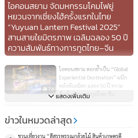
ไอคอนสยาม จัดมหกรรมโคมไฟยู่
หยวนจากเซี่ยงไฮ้ครั้งแรกในไทย
“Yuyuan Lantern Festival 2025”
ภาพ: ICONSIAM
สานสายใยมิตรภาพ เฉลิมฉลอง 50 ปี
ความสัมพันธ์ทางการทูตไทย–จีน
ทั้งนี้เทศกาลโคมไฟโคมไฟยู่หยวนจากนครเซี่ยงไฮ้ เป็นเทศกาล
โคมไฟที่มีประวัติยาวนานกว่า 100 ปี และได้รับการขึ้นทะเบียน
ไอคอนสยาม ตอกย้ำเป็น “Global
เป็นมรดกทางวัฒนธรรมที่จับต้องไม่ได้ของจีน
Experiential Destination” ผนึก
พลังพันธมิตร ฉลอง 50 ปี ความ
โดยครั้งนี้นับเป็นครั้งแรกในประวัติศาสตร์ที่เทศกาลโคมไฟอัน
74
สัมพันธ์ทางการทูตไทย-จีน
แสดงเพิ่มเติม
งดงามและยิ่งใหญ่ได้เดินทางมาเยือนประเทศไทยอย่างเต็มรูป
แบบ เพื่อร่วมเฉลิมฉลองให้กับวาระครบรอบ 50 ปีการสถาปนา
ไม่จบง่ายๆ! ‘อินเดีย’ ห้ามนำเข้า
ความสัมพันธ์ทางการทูตจีน-ไทย โดยจัดแสดงในธีม “จิต
สินค้าจาก ‘ปากีสถาน’ หลังข้อ
ข่าวในหมวดล่าสุด
พิพาทแคชเมียร์ระอุหนัก
วิญญาณแห่งภูผาและมหาสมุทร” (Spirit of Mountains and
1,033
Seas) ซึ่งนำแรงบันดาลใจจากคัมภีร์โบราณ “ซานไห่จิง” หรือ
ชวนเที่ยวงาน “สีสรรพรรณกล้วยไม้ สินค้าเกษตรดี