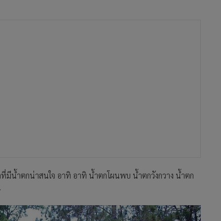
ำที่มีน้ำตกน่าสนใจ อาทิ อาทิ น้ำตกโผนพบ น้ำตกวังกวาง น้ำตก
น