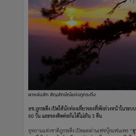
•
Management & HR
•
MGR Live
•
Infographic
•
การเมือง
•
ท่องเที่ยว
•
กีฬา
•
ต่างประเทศ
•
Special Scoop
•
เศรษฐกิจ-ธุรกิจ
•
จีน
•
ชุมชน-คุณภาพชีวิต
•
อาชญากรรม
ผาหล่มสัก สัญลักษ์ณ์แห่งภูกระดึง
•
Motoring
•
เกม
อช.ภูกระดึง เปิดให้นักท่องเที่ยวจองที่พักล่วงหน้าในระบ
60 วัน และจองติดต่อกันได้ไม่เกิน 3 คืน
•
วิทยาศาสตร์
•
SMEs
อุทยานแห่งชาติภูกระดึง เปิดเผยผ่านเฟซบุ๊กแฟนเพจ “
อ
•
หุ้น