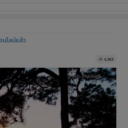
ี่ใช้
อนไลน์แล้ว
ine
้นสูง
4,263