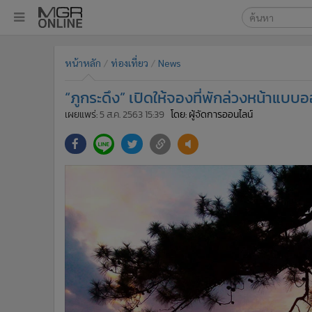
เลือกเครื่องมือท
•
หน้าหลัก
หน้าหลัก
ท่องเที่ยว
News
ค้นหา
•
ทันเหตุการณ์
Google
•
ภาคใต้
“ภูกระดึง” เปิดให้จองที่พักล่วงหน้าแบบอ
•
ภูมิภาค
MGR Onl
เผยแพร่:
5 ส.ค. 2563 15:39
โดย: ผู้จัดการออนไลน์
•
Online Section
ค้นหาขั
•
บันเทิง
•
ผู้จัดการรายวัน
•
คอลัมนิสต์
•
ละคร
•
CbizReview
•
Cyber BIZ
•
ผู้จัดกวน
•
Good health & Well-being
•
Green Innovation & SD