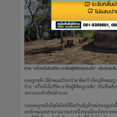
ป้าย “ครั้งหนึ่งในชีวิต เราคือผู้พิชิตภูกระดึง” บริเวณหล
ยอดภูกระดึง มีลักษณะเป็นหน้าผาตัดกว้างใหญ่ลักษณะรูปห
ป้าย “ครั้งหนึ่งในชีวิต เราคือผู้พิชิตภูกระดึง” เป็นที่
งดงามของทิวทัศน์ด้านบน
บนยอดภูกระดึงมีจุดไฮไลท์ที่ถือเป็นสัญลักษณ์ของภูแห่งนี
เอกลักษณ์และสวยงามมากแห่งหนึ่งของเมือองไทยจากองค์