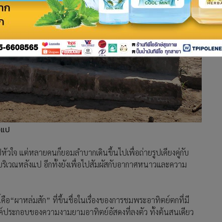
ังแป
ัวใจ แต่หลายคนก็ยอมลำบากเดินขึ้นไปเพื่อถ่ายรูปเคียงคู่กับ
ระลึกบริเวณหลังแป อีกทั้งยังเพื่อไปสัมผัสกับอากาศหนาวและความ
้คือ“ผาหล่มสัก” ที่ขึ้นชื่อในเรื่องของการชมพระอาทิตย์ตกที่มี
ประกอบของความงามยามอาทิตย์อัสดงที่ลงตัว ทั้งต้นสนเดียว