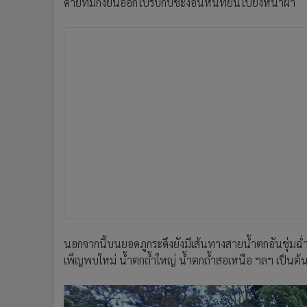
ดายที่มีกิ่งยื่นออกไปรับกับชะง่อนหินที่ยื่นไปยังหน้าผา
นอกจากนี้บนยอดภูกระดึงยังมีเส้นทางสายน้ำตกอันชุ่มฉ่
เพ็ญพบใหม่ น้ำตกถ้ำใหญ่ น้ำตกถ้ำสอเหนือ ฯลฯ เป็นต้