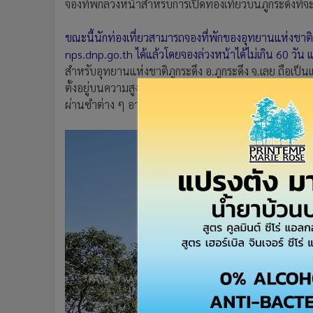
จองที่พักล่วงหน้าสำหรับการเปิดท่องเที่ยวบนภูกระดึงที่จะเริ
•
อินโดจีน
•
กองทุนรวม
ขณะนี้นักท่องเที่ยวสามารถจองที่พักของอุทยานแห่งชาติ
•
Celeb Online
nps.dnp.go.th ได้แล้วโดยจองล่วงหน้าได้ไม่เกิน 60 วัน แ
•
Factcheck
สำหรับอุทยานแห่งชาติภูกระดึง อ.ภูกระดึง จ.เลย ถือเป็
•
ญี่ปุ่น
ตั้งอยู่บนความสูง 1,288 เมตรจากระดับน้ำทะเล นักท่อง
ผ่านซำต่าง ๆ อาทิ ซำแฮ่ก ซำแคร่ ไปจนถึง “หลังแป” หร
•
News1
•
Gotomanager