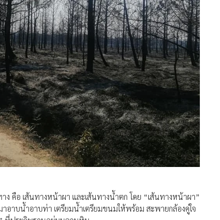
ส้นทาง คือ เส้นทางหน้าผา และเส้นทางน้ำตก โดย “เส้นทางหน้าผา”
หลับมาอาบน้ำอาบท่า เตรียมน้ำเตรียมขนมให้พร้อม สะพายกล้องคู่ใจ