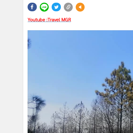
•
Management & HR
•
MGR Live
•
Infographic
Youtube :Travel MGR
•
การเมือง
•
ท่องเที่ยว
•
กีฬา
•
ต่างประเทศ
•
Special Scoop
•
เศรษฐกิจ-ธุรกิจ
•
จีน
•
ชุมชน-คุณภาพชีวิต
•
อาชญากรรม
•
Motoring
•
เกม
•
วิทยาศาสตร์
•
SMEs
•
หุ้น