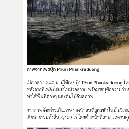
•
อินโดจีน
•
กองทุนรวม
•
Celeb Online
•
Factcheck
•
ญี่ปุ่น
•
News1
•
Gotomanager
ภาพจากเฟซบุ๊ก Phuri Phankradueng
เมื่อเวลา 12.40 น. ผู้ใช้เฟซบุ๊ก
Phuri Phankradueng
โพส
หลังจากที่เพลิงได้เผาไหม้วอดวาย พร้อมระบุข้อความว่า
ทำให้พื้นที่ต่างๆ และต้นไม้คืนสภาพ
จากภาพดังกล่าวเป็นภาพของป่าสนที่ถูกเพลิงไหม้ บริเวณห
เสียหายรวมทั้งสิ้น 3,400 ไร่ โดยเจ้าหน้าที่สามารถควบค