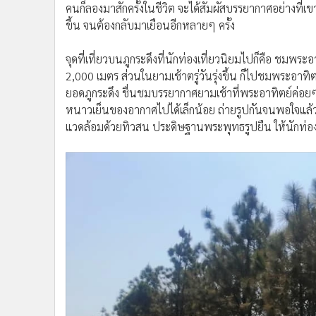
คนก็ลองมาสักครั้งในชีวิต จะได้สัมผัสบรรยากาศอย่างที่เ
ขึ้น จนต้องกลับมาเยือนอีกหลายๆ ครั้ง
จุดที่เที่ยวบนภูกระดึงที่นักท่องเที่ยวนิยมไปก็คือ ชมพร
2,000 เมตร ส่วนในยามเช้าตรู่วันรุ่งขึ้น ก็ไปชมพระอาทิต
ยอดภูกระดึง ชื่นชมบรรยากาศยามเช้าที่พระอาทิตย์ค่อย
หนาวเย็นของอากาศไปได้เล็กน้อย ถ่ายรูปกันจนพอใจแล้วก
แวดล้อมด้วยทิวสน ประดิษฐานพระพุทธรูปยืน ให้นักท่องเ